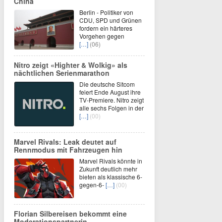
China
Berlin - Politiker von
CDU, SPD und Grünen
fordern ein härteres
Vorgehen gegen
[…]
(06)
Nitro zeigt «Highter & Wolkig» als
nächtlichen Serienmarathon
Die deutsche Sitcom
feiert Ende August ihre
TV-Premiere. Nitro zeigt
alle sechs Folgen in der
[…]
(00)
Marvel Rivals: Leak deutet auf
Rennmodus mit Fahrzeugen hin
Marvel Rivals könnte in
Zukunft deutlich mehr
bieten als klassische 6-
gegen-6-
[…]
(00)
Florian Silbereisen bekommt eine
Moderationspartnerin