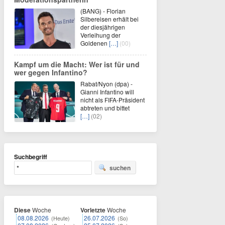
(BANG) - Florian
Silbereisen erhält bei
der diesjährigen
Verleihung der
Goldenen
[…]
(00)
Kampf um die Macht: Wer ist für und
wer gegen Infantino?
Rabat/Nyon (dpa) -
Gianni Infantino will
nicht als FIFA-Präsident
abtreten und bittet
[…]
(02)
Suchbegriff
suchen
Diese
Woche
Vorletzte
Woche
08.08.2026
26.07.2026
(Heute)
(So)