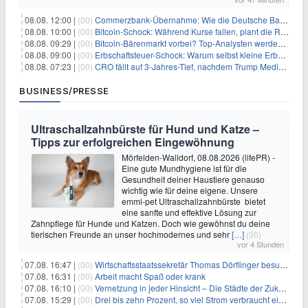
08.08. 12:00 |
(00)
Commerzbank-Übernahme: Wie die Deutsche Bank im Schatten zum großen Gewinner wird
08.08. 10:00 |
(00)
Bitcoin-Schock: Während Kurse fallen, plant die Regierung die Steuer-Bombe
08.08. 09:29 |
(00)
Bitcoin-Bärenmarkt vorbei? Top-Analysten werden optimistisch, aber die Geschichte sagt etwas anderes
08.08. 09:00 |
(00)
Erbschaftsteuer-Schock: Warum selbst kleine Erbschaften den Fiskus Millionen kosten
08.08. 07:23 |
(00)
CRO fällt auf 3-Jahres-Tief, nachdem Trump Media zwei große Crypto.com-Deals storniert
BUSINESS/PRESSE
Ultraschallzahnbürste für Hund und Katze –
Tipps zur erfolgreichen Eingewöhnung
Mörfelden-Walldorf, 08.08.2026 (lifePR) -
Eine gute Mundhygiene ist für die
Gesundheit deiner Haustiere genauso
wichtig wie für deine eigene. Unsere
emmi-pet Ultraschallzahnbürste bietet
eine sanfte und effektive Lösung zur
Zahnpflege für Hunde und Katzen. Doch wie gewöhnst du deine
tierischen Freunde an unser hochmodernes und sehr
[…]
(00)
vor 4 Stunden
07.08. 16:47 |
(00)
Wirtschaftsstaatssekretär Thomas Dörflinger besucht Handwerksbetrieb im Kammerbezirk Freiburg
07.08. 16:31 |
(00)
Arbeit macht Spaß oder krank
07.08. 16:10 |
(00)
Vernetzung in jeder Hinsicht – Die Städte der Zukunft sind grün-blau
07.08. 15:29 |
(00)
Drei bis zehn Prozent, so viel Strom verbraucht ein Aufzug im Gebäude