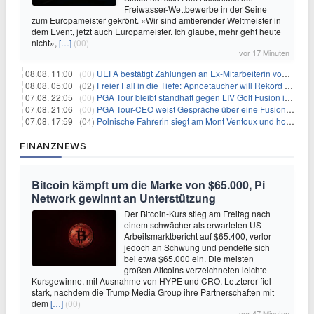
Freiwasser-Wettbewerbe in der Seine
zum Europameister gekrönt. «Wir sind amtierender Weltmeister in
dem Event, jetzt auch Europameister. Ich glaube, mehr geht heute
nicht»,
[…]
(00)
vor 17 Minuten
08.08. 11:00 |
(00)
UEFA bestätigt Zahlungen an Ex-Mitarbeiterin von Infantino
08.08. 05:00 |
(02)
Freier Fall in die Tiefe: Apnoetaucher will Rekord brechen
07.08. 22:05 |
(00)
PGA Tour bleibt standhaft gegen LIV Golf Fusion in einem sich wandelnden Sportumfeld
07.08. 21:06 |
(00)
PGA Tour-CEO weist Gespräche über eine Fusion mit LIV Golf zurück und bekräftigt die Wettbewerbslandschaft
07.08. 17:59 |
(04)
Polnische Fahrerin siegt am Mont Ventoux und holt Tour-Gelb
FINANZNEWS
Bitcoin kämpft um die Marke von $65.000, Pi
Network gewinnt an Unterstützung
Der Bitcoin-Kurs stieg am Freitag nach
einem schwächer als erwarteten US-
Arbeitsmarktbericht auf $65.400, verlor
jedoch an Schwung und pendelte sich
bei etwa $65.000 ein. Die meisten
großen Altcoins verzeichneten leichte
Kursgewinne, mit Ausnahme von HYPE und CRO. Letzterer fiel
stark, nachdem die Trump Media Group ihre Partnerschaften mit
dem
[…]
(00)
vor 47 Minuten