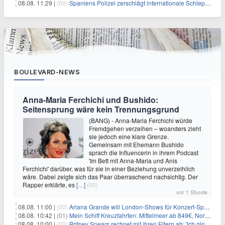
08.08. 11:29 |
(00)
Spaniens Polizei zerschlägt internationale Schlepperbande
BOULEVARD-NEWS
Anna-Maria Ferchichi und Bushido:
Seitensprung wäre kein Trennungsgrund
(BANG) - Anna-Maria Ferchichi würde
Fremdgehen verzeihen – woanders zieht
sie jedoch eine klare Grenze.
Gemeinsam mit Ehemann Bushido
sprach die Influencerin in ihrem Podcast
'Im Bett mit Anna-Maria und Anis
Ferchichi' darüber, was für sie in einer Beziehung unverzeihlich
wäre. Dabei zeigte sich das Paar überraschend nachsichtig. Der
Rapper erklärte, es
[…]
(00)
vor 1 Stunde
08.08. 11:00 |
(00)
Ariana Grande will London-Shows für Konzert-Special filmen
08.08. 10:42 |
(01)
Mein Schiff Kreuzfahrten: Mittelmeer ab 849€, Norwegen ab 999€ p.P.
08.08. 10:00 |
(00)
Britney Spears rechnet mit ihren Eltern ab: 'Ich ging zwei Monate lang auf die Knie und weinte'