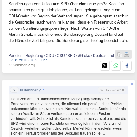
Sondierungen von Union und SPD über eine neue große Koalition
optimistisch gezeigt. «Ich glaube, es kann gelingen», sagte die
CDU-Chefin vor Beginn der Verhandlungen. Sie gehe optimistisch in
die Gespräche, auch wenn ihr klar sei, dass ein Riesenstück Arbeit
vor den Sondierungsgruppen liege. Nach Worten von SPD-Chef
Martin Schulz muss eine neue Bundesregierung Deutschland auf
die Höhe der Zeit bringen. Die Sondierung soll Freitag beendet sein.
Parteien / Regierung / CDU / CSU / SPD / #Groko / Deutschland
07.01.2018
·
10:33 Uhr
[2 Kommentare]
tastenkoenig
2
07. Januar 2018
Da sitzen drei (in unterschiedlichem Maße) angeschlagene
Parteivorsitzende zusammen, die allesamt ein persönliches Problem
bekommen könnten, wenn es zu Neuwahlen kommt. Seehofer könnte
seinen Vorsitz an Söder verlieren, den er auf diesem Posten
verhindern will. Schulz ist als Kandidat kaum noch vorstellbar, und die
SPD wird einem neuen Kandidaten womöglich mit dem Vorsitz mehr
Gewicht verleihen wollen. Und selbst Merkel könnte wackeln, wenn
sich ein Herausforderer aus der Deckung trauen sollte …