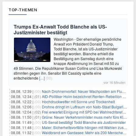
TOP-THEMEN
Trumps Ex-Anwalt Todd Blanche als US-
Justizminister bestätigt
Washington - Der ehemalige persönliche
Anwalt von Präsident Donald Trump,
Todd Blanche, ist als US-Justizminister
bestätigt worden. Blanche erhielt die
Bestätigung am Samstag durch eine
knappe Abstimmung im Senat mit 50 zu
49 Stimmen. Die Republikaner Susan Collins und Lisa Murkowski
stimmten gegen ihn. Senator Bill Cassidy spielte eine
entscheidende
[…]
(00)
vor 16 Minuten
08.08. 12:39 |
(00)
Nach Drohnenvorfall: Neuer Wachposten am Flughafen
08.08. 12:34 |
(01)
AfD-Politiker Holm bezeichnet Renten-Rebellion als "Rollenspiel"
08.08. 12:22 |
(00)
Hochdruckwetter mit Sonne und Trockenheit
08.08. 12:06 |
(00)
Drohne dringt im Luftraum von Nato-Staat Bulgarien ein
08.08. 12:04 |
(02)
Frei erwartet Einigung mit SPD bei Wahlrechtsreform
08.08. 11:50 |
(01)
Grüne: Neuer Verkehrsminister muss mehr fürs Klima tun
08.08. 11:49 |
(00)
US-Senat bestätigt Todd Blanche als Justizminister
08.08. 11:48 |
(00)
Maier: Sicherheitsvorfälle hängen mit Wahlen zusammen
08.08. 11:32 |
(00)
Waldbrand am Gardasee: Mehr als 200 Menschen evakuiert