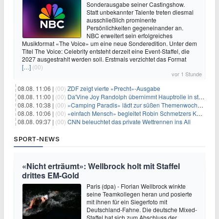
Sonderausgabe seiner Castingshow.
Statt unbekannter Talente treten diesmal
ausschließlich prominente
Persönlichkeiten gegeneinander an.
NBC erweitert sein erfolgreiches
Musikformat «The Voice» um eine neue Sonderedition. Unter dem
Titel The Voice: Celebrity entsteht derzeit eine Event-Staffel, die
2027 ausgestrahlt werden soll. Erstmals verzichtet das Format
[…]
(00)
vor 1 Stunde
08.08. 11:06 |
(00)
ZDF zeigt vierte «Precht»-Ausgabe
08.08. 11:00 |
(00)
Da'Vine Joy Randolph übernimmt Hauptrolle in starbesetzter schwarzer Komödie
08.08. 10:38 |
(00)
«Camping Paradis» lädt zur süßen Themenwoche ein
08.08. 10:06 |
(00)
«einfach Mensch» begleitet Robin Schmetzers Kampf gegen eine seltene Krankheit
08.08. 09:37 |
(00)
CNN beleuchtet das private Wettrennen ins All
SPORT-NEWS
«Nicht erträumt»: Wellbrock holt mit Staffel
drittes EM-Gold
Paris (dpa) - Florian Wellbrock winkte
seine Teamkollegen heran und posierte
mit ihnen für ein Siegerfoto mit
Deutschland-Fahne. Die deutsche Mixed-
Staffel hat sich zum Abschluss der