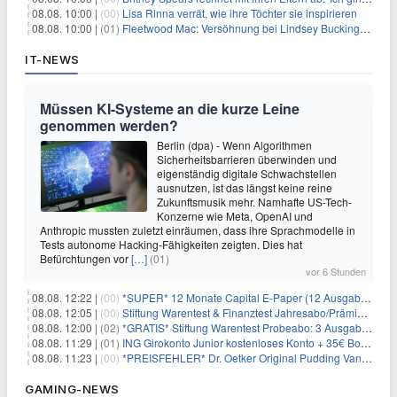
08.08. 10:00 |
(00)
Lisa Rinna verrät, wie ihre Töchter sie inspirieren
08.08. 10:00 |
(01)
Fleetwood Mac: Versöhnung bei Lindsey Buckingham und Stevie Nicks
IT-NEWS
Müssen KI-Systeme an die kurze Leine
genommen werden?
Berlin (dpa) - Wenn Algorithmen
Sicherheitsbarrieren überwinden und
eigenständig digitale Schwachstellen
ausnutzen, ist das längst keine reine
Zukunftsmusik mehr. Namhafte US-Tech-
Konzerne wie Meta, OpenAI und
Anthropic mussten zuletzt einräumen, dass ihre Sprachmodelle in
Tests autonome Hacking-Fähigkeiten zeigten. Dies hat
Befürchtungen vor
[…]
(01)
vor 6 Stunden
08.08. 12:22 |
(00)
*SUPER* 12 Monate Capital E-Paper (12 Ausgaben) für NUR 7€ (statt 80,04€)
08.08. 12:05 |
(00)
Stiftung Warentest & Finanztest Jahresabo/Prämienabo für 35€ + Buchprämie
08.08. 12:00 |
(02)
*GRATIS* Stiftung Warentest Probeabo: 3 Ausgaben gratis im Wert von 25,20€
08.08. 11:29 |
(01)
ING Girokonto Junior kostenloses Konto + 35€ Bonus
08.08. 11:23 |
(00)
*PREISFEHLER* Dr. Oetker Original Pudding Vanille 22er-Pack für 2,97€
GAMING-NEWS