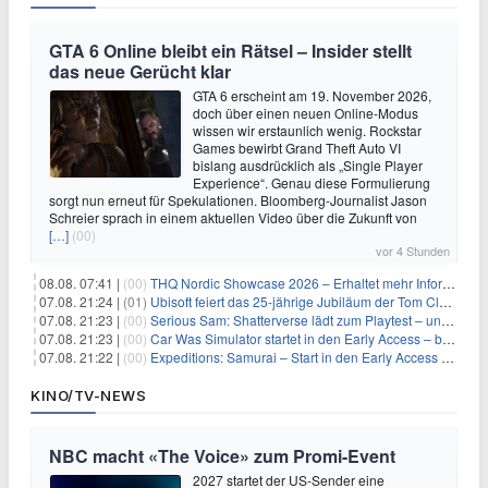
GTA 6 Online bleibt ein Rätsel – Insider stellt
das neue Gerücht klar
GTA 6 erscheint am 19. November 2026,
doch über einen neuen Online-Modus
wissen wir erstaunlich wenig. Rockstar
Games bewirbt Grand Theft Auto VI
bislang ausdrücklich als „Single Player
Experience“. Genau diese Formulierung
sorgt nun erneut für Spekulationen. Bloomberg-Journalist Jason
Schreier sprach in einem aktuellen Video über die Zukunft von
[…]
(00)
vor 4 Stunden
08.08. 07:41 |
(00)
THQ Nordic Showcase 2026 – Erhaltet mehr Informationen
07.08. 21:24 |
(01)
Ubisoft feiert das 25-jährige Jubiläum der Tom Clancy’s Ghost Recon-Reihe
07.08. 21:23 |
(00)
Serious Sam: Shatterverse lädt zum Playtest – und erscheint schon bald!
07.08. 21:23 |
(00)
Car Was Simulator startet in den Early Access – bald gehts los!
07.08. 21:22 |
(00)
Expeditions: Samurai – Start in den Early Access ab heute im feudalen Japan
KINO/TV-NEWS
NBC macht «The Voice» zum Promi-Event
2027 startet der US-Sender eine