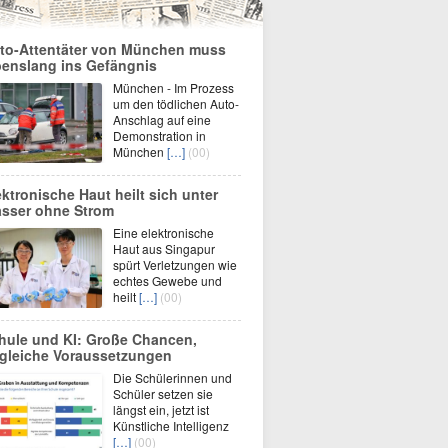
to-Attentäter von München muss
benslang ins Gefängnis
München - Im Prozess
um den tödlichen Auto-
Anschlag auf eine
Demonstration in
München
[…]
(00)
ektronische Haut heilt sich unter
sser ohne Strom
Eine elektronische
Haut aus Singapur
spürt Verletzungen wie
echtes Gewebe und
heilt
[…]
(00)
hule und KI: Große Chancen,
gleiche Voraussetzungen
Die Schülerinnen und
Schüler setzen sie
längst ein, jetzt ist
Künstliche Intelligenz
[…]
(00)