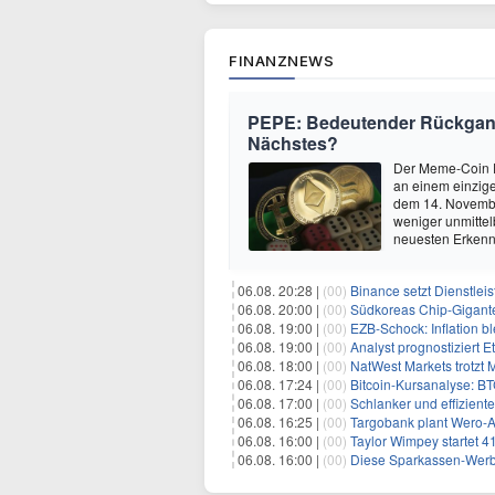
FINANZNEWS
PEPE: Bedeutender Rückgang
Nächstes?
Der Meme-Coin P
an einem einzige
dem 14. Novembe
weniger unmitte
neuesten Erkenn
06.08. 20:28 |
(00)
Binance setzt Dienstlei
06.08. 20:00 |
(00)
Südkoreas Chip-Gigante
06.08. 19:00 |
(00)
EZB-Schock: Inflation bl
06.08. 19:00 |
(00)
Analyst prognostiziert 
06.08. 18:00 |
(00)
NatWest Markets trotzt 
06.08. 17:24 |
(00)
Bitcoin-Kursanalyse: BTC käm
06.08. 17:00 |
(00)
Schlanker und effiziente
06.08. 16:25 |
(00)
Targobank plant Wero-
06.08. 16:00 |
(00)
Taylor Wimpey startet 4
06.08. 16:00 |
(00)
Diese Sparkassen-Werb