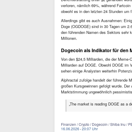
verloren, nämlich 69%, während Fartcoin 
obwohl es in den letzten 24 Stunden um f
Allerdings gibt es auch Ausnahmen: Eini
Doge (OGDOGE) sind in 30 Tagen um 2.66
den führenden Namen des Sektors sehr kl
Millionen.
Dogecoin als Indikator für den
Von den $24,5 Milliarden, die der Meme-Co
Milliarden auf DOGE. Obwohl DOGE im Ver
sehen einige Analysten weiterhin Potenzia
Alphractal zufolge handelt der führende
großen Kursgewinnen gefolgt wurde. Der A
Marktstimmung ungewöhnlich pessimistis
„The market is reading DOGE as a dea
Finanzen / Crypto / Dogecoin / Shiba Inu / P
16.06.2026
·
20:07 Uhr