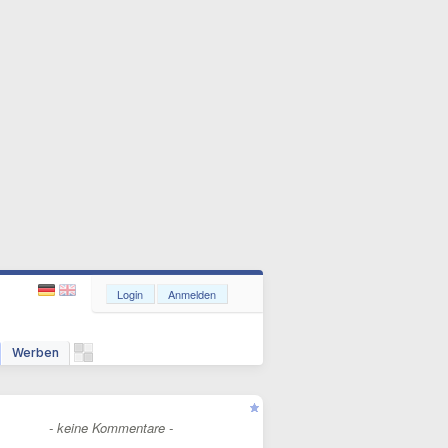
Login
Anmelden
Werben
- keine Kommentare -