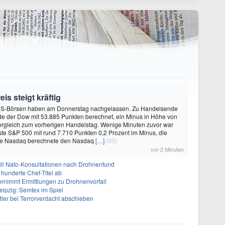
is steigt kräftig
US-Börsen haben am Donnerstag nachgelassen. Zu Handelsende
de der Dow mit 53.885 Punkten berechnet, ein Minus in Höhe von
ergleich zum vorherigen Handelstag. Wenige Minuten zuvor war
sste S&P 500 mit rund 7.710 Punkten 0,2 Prozent im Minus, die
se Nasdaq berechnete den Nasdaq
[…]
(00)
vor 2 Minuten
will Nato-Konsultationen nach Drohnenfund
 hunderte Chef-Titel ab
rnimmt Ermittlungen zu Drohnenvorfall
eipzig: Semtex im Spiel
tler bei Terrorverdacht abschieben