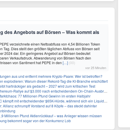
 des Angebots auf Börsen – Was kommt als
EPE verzeichnete einen Nettoabfluss von 4,54 Billionen Token
n Tag. Dies stellt den größten täglichen Abfluss von Börsen seit
r 2024 dar. Ein geringeres Angebot auf Börsen bedeutet
lbaren Verkaufsdruck. Abwanderung von Börsen Nach den
tnissen von Santiment hat PEPE in den
[…]
(00)
vor 25 Minuten
stungen aus und entfernt mehrere Krypto-Paare: Wer ist betroffen?
n explodieren: Warum dieser Rekord-Tag die KI-Branche erschüttert
eibt hartnäckiger als gedacht – 2027 wird zum kritischen Test
Ethereum-Rallye auf $3.000 nach entscheidendem On-Chain-Ausbruch
Marktchaos: 77 Millionen Pfund Gewinn im ersten Halbjahr
pft mit entscheidender $65K-Hürde, während sich ein Liquidationscluster aufbaut
r: Allianz schrumpft Vorstand auf 8 Köpfe – das steckt dahinter
Anbindung
1,9 Millionen Pfund Aktienrückkauf – was Anleger wissen müssen
ung bekommt sogar von der Konkurrenz Lob