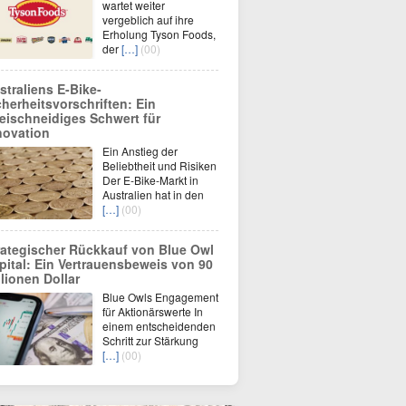
wartet weiter
vergeblich auf ihre
Erholung Tyson Foods,
der
[…]
(00)
straliens E-Bike-
cherheitsvorschriften: Ein
eischneidiges Schwert für
novation
Ein Anstieg der
Beliebtheit und Risiken
Der E-Bike-Markt in
Australien hat in den
[…]
(00)
rategischer Rückkauf von Blue Owl
pital: Ein Vertrauensbeweis von 90
llionen Dollar
Blue Owls Engagement
für Aktionärswerte In
einem entscheidenden
Schritt zur Stärkung
[…]
(00)