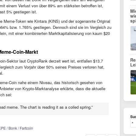
mit einem Verlust von über 89% am stärksten betroffen ist,
Mi
ast 5% gestiegen ist.
wi
sp
ge Meme-Token wie Kintara (KINS) und der sogenannte Original
4% bzw. 1.765% gestiegen. Dennoch sind sie im Vergleich zu
ein, mit einer kombinierten Marktkapitalisierung von kaum $20
 Meme-Coin-Markt
Re
in-Sektor laut CryptoRank derzeit wert ist, entfallen $13,7
Le
gleich zum Vorjahr über 50% seines Preises verloren hat,
l.
 Meme-Coin nahe einem Niveau, das historisch gesehen von
nbieter von Krypto-Marktanalyse erklärte, dass die aktuelle
ch sei:
d meme. The chart is reading it as a coiled spring.”
Suc
EPE / Bonk / Fartcoin