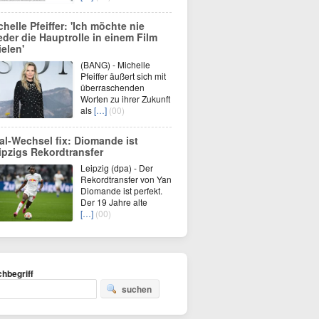
chelle Pfeiffer: 'Ich möchte nie
eder die Hauptrolle in einem Film
ielen'
(BANG) - Michelle
Pfeiffer äußert sich mit
überraschenden
Worten zu ihrer Zukunft
als
[…]
(00)
al-Wechsel fix: Diomande ist
ipzigs Rekordtransfer
Leipzig (dpa) - Der
Rekordtransfer von Yan
Diomande ist perfekt.
Der 19 Jahre alte
[…]
(00)
hbegriff
suchen