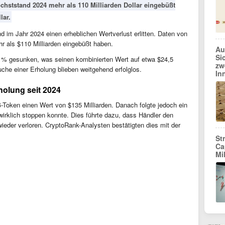
chststand 2024 mehr als 110 Milliarden Dollar eingebüßt
lar.
im Jahr 2024 einen erheblichen Wertverlust erlitten. Daten von
r als $110 Milliarden eingebüßt haben.
Au
Si
 31% gesunken, was seinen kombinierten Wert auf etwa $24,5
zw
suche einer Erholung blieben weitgehend erfolglos.
In
holung seit 2024
ß-Token einen Wert von $135 Milliarden. Danach folgte jedoch ein
wirklich stoppen konnte. Dies führte dazu, dass Händler den
wieder verloren. CryptoRank-Analysten bestätigten dies mit der
St
Ca
Mi