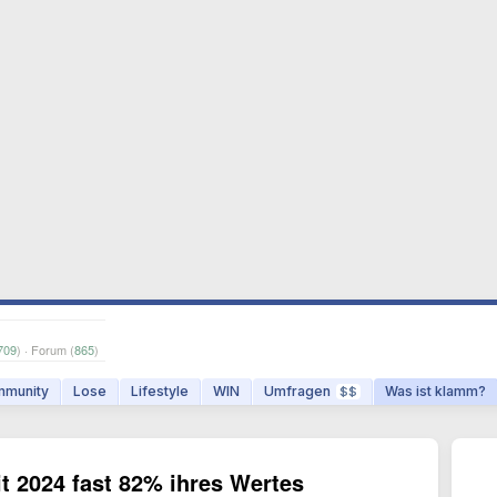
709
) · Forum (
865
)
munity
Lose
Lifestyle
WIN
Umfragen
Was ist klamm?
$$
t 2024 fast 82% ihres Wertes