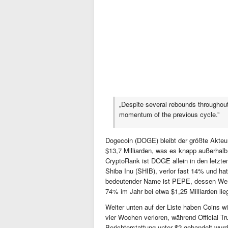
„Despite several rebounds throughou
momentum of the previous cycle.”
Dogecoin (DOGE) bleibt der größte Akteur
$13,7 Milliarden, was es knapp außerhalb 
CryptoRank ist DOGE allein in den letzt
Shiba Inu (SHIB), verlor fast 14% und ha
bedeutender Name ist PEPE, dessen Wer
74% im Jahr bei etwa $1,25 Milliarden lieg
Weiter unten auf der Liste haben Coins 
vier Wochen verloren, während Official 
Berichterstattung unter $2 gehandelt wu