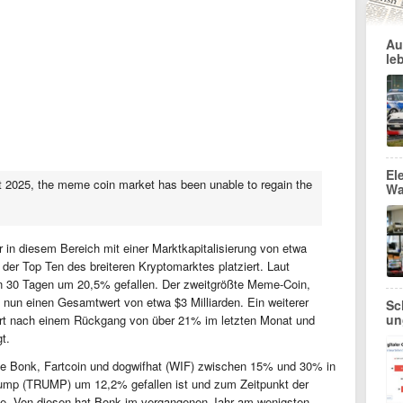
Au
le
El
t 2025, the meme coin market has been unable to regain the
Wa
 in diesem Bereich mit einer Marktkapitalisierung von etwa
der Top Ten des breiteren Kryptomarktes platziert. Laut
en 30 Tagen um 20,5% gefallen. Der zweitgrößte Meme-Coin,
t nun einen Gesamtwert von etwa $3 Milliarden. Ein weiterer
Sc
un
t nach einem Rückgang von über 21% im letzten Monat und
t.
wie Bonk, Fartcoin und dogwifhat (WIF) zwischen 15% und 30% in
Trump (TRUMP) um 12,2% gefallen ist und zum Zeitpunkt der
rde. Von diesen hat Bonk im vergangenen Jahr am wenigsten