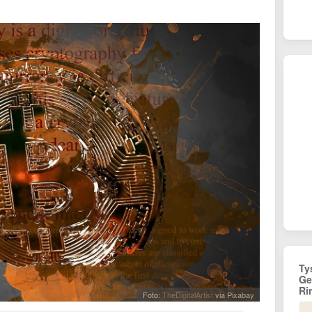
Ty
Ge
Ri
Foto:
TheDigitalArtist
via Pixabay