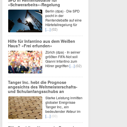
SPD in Rentendebatte für
«Schwerarbeits»-Regelung
Berlin (dpa) - Die SPD
pocht in der
Rentendebatte auf eine
Härtefallregelung für
[…]
(02)
Hilfe für Infantino aus dem Weißen
Haus? «Frei erfunden»
Zürich (dpa) - In seiner
größten FIFA-Not soll
Gianni Infantino zum
Hörer gegriffen
[…]
(02)
Tanger Inc. hebt die Prognose
angesichts des Weltmeisterschafts-
und Schulanfangsschubs an
Starke Leistung inmitten
globaler Ereignisse
Tanger Inc., ein
bedeutender Akteur im
[…]
(00)