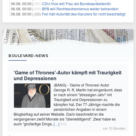
06.08. 00:00 |
(00)
CDU-Vize will Frau als Bundespräsidentin
06.08. 00:00 |
(00)
BPB will Rechtsextremismus weiter behandeln
06.08. 00:00 |
(02)
Frei hält Autorität des Kanzlers für nicht beschädigt
BOULEVARD-NEWS
'Game of Thrones'-Autor kämpft mit Traurigkeit
und Depressionen
(BANG) - 'Game of Thrones'-Autor
George R. R. Martin hat eingeräumt, dass
er nach einem "stressigen Jahr" mit
Traurigkeit und Depressionen zu
kämpfen hat. Der 77-Jährige machte die
persönlichen Angaben in einem
Blogbeitrag auf seiner Website. Darin beschreibt er die
vergangenen zwölf Monate als "überwältigend". Zwar habe es
auch "großartige Dinge,
[…]
(00)
vor 10 Stunden