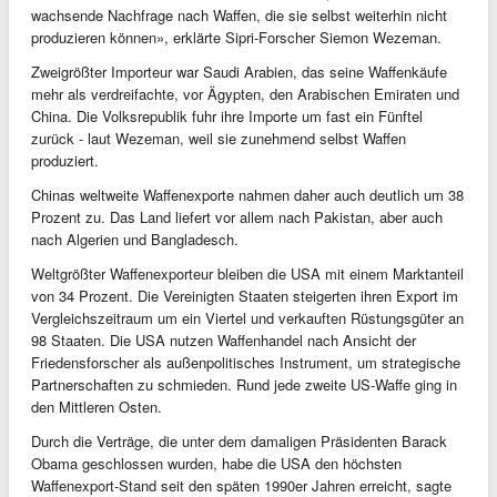
wachsende Nachfrage nach Waffen, die sie selbst weiterhin nicht
produzieren können», erklärte Sipri-Forscher Siemon Wezeman.
Zweigrößter Importeur war Saudi Arabien, das seine Waffenkäufe
mehr als verdreifachte, vor Ägypten, den Arabischen Emiraten und
China. Die Volksrepublik fuhr ihre Importe um fast ein Fünftel
zurück - laut Wezeman, weil sie zunehmend selbst Waffen
produziert.
Chinas weltweite Waffenexporte nahmen daher auch deutlich um 38
Prozent zu. Das Land liefert vor allem nach Pakistan, aber auch
nach Algerien und Bangladesch.
Weltgrößter Waffenexporteur bleiben die USA mit einem Marktanteil
von 34 Prozent. Die Vereinigten Staaten steigerten ihren Export im
Vergleichszeitraum um ein Viertel und verkauften Rüstungsgüter an
98 Staaten. Die USA nutzen Waffenhandel nach Ansicht der
Friedensforscher als außenpolitisches Instrument, um strategische
Partnerschaften zu schmieden. Rund jede zweite US-Waffe ging in
den Mittleren Osten.
Durch die Verträge, die unter dem damaligen Präsidenten Barack
Obama geschlossen wurden, habe die USA den höchsten
Waffenexport-Stand seit den späten 1990er Jahren erreicht, sagte