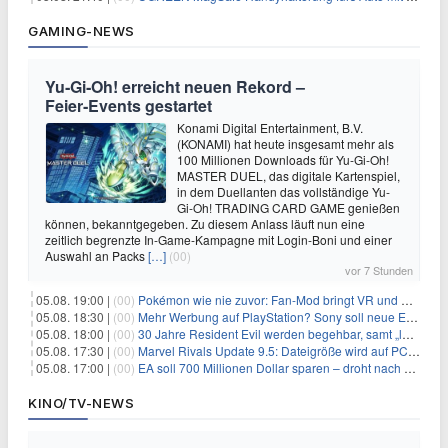
GAMING-NEWS
Yu‑Gi‑Oh! erreicht neuen Rekord –
Feier‑Events gestartet
Konami Digital Entertainment, B.V.
(KONAMI) hat heute insgesamt mehr als
100 Millionen Downloads für Yu-Gi-Oh!
MASTER DUEL, das digitale Kartenspiel,
in dem Duellanten das vollständige Yu-
Gi-Oh! TRADING CARD GAME genießen
können, bekanntgegeben. Zu diesem Anlass läuft nun eine
zeitlich begrenzte In-Game-Kampagne mit Login-Boni und einer
Auswahl an Packs
[…]
(00)
vor 7 Stunden
05.08. 19:00 |
(00)
Pokémon wie nie zuvor: Fan-Mod bringt VR und Ego-Perspektive nach Kanto
05.08. 18:30 |
(00)
Mehr Werbung auf PlayStation? Sony soll neue Einnahmequellen prüfen
05.08. 18:00 |
(00)
30 Jahre Resident Evil werden begehbar, samt „lebensgroßem Leon“
05.08. 17:30 |
(00)
Marvel Rivals Update 9.5: Dateigröße wird auf PC und Konsolen deutlich reduziert
05.08. 17:00 |
(00)
EA soll 700 Millionen Dollar sparen – droht nach der Übernahme die nächste Entlassungswelle?
KINO/TV-NEWS