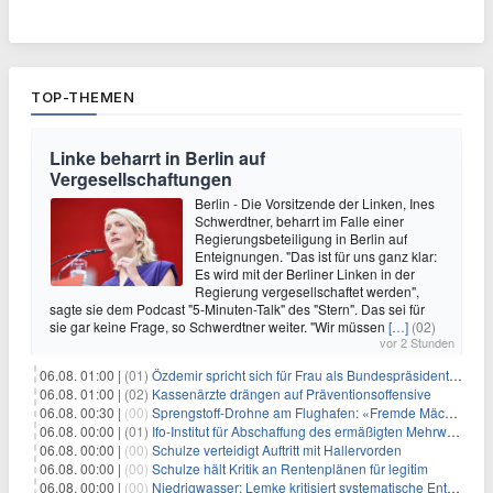
TOP-THEMEN
Linke beharrt in Berlin auf
Vergesellschaftungen
Berlin - Die Vorsitzende der Linken, Ines
Schwerdtner, beharrt im Falle einer
Regierungsbeteiligung in Berlin auf
Enteignungen. "Das ist für uns ganz klar:
Es wird mit der Berliner Linken in der
Regierung vergesellschaftet werden",
sagte sie dem Podcast "5-Minuten-Talk" des "Stern". Das sei für
sie gar keine Frage, so Schwerdtner weiter. "Wir müssen
[…]
(02)
vor 2 Stunden
06.08. 01:00 |
(01)
Özdemir spricht sich für Frau als Bundespräsidentin aus
06.08. 01:00 |
(02)
Kassenärzte drängen auf Präventionsoffensive
06.08. 00:30 |
(00)
Sprengstoff-Drohne am Flughafen: «Fremde Mächte» am Werk?
06.08. 00:00 |
(01)
Ifo-Institut für Abschaffung des ermäßigten Mehrwertsteuersatzes
06.08. 00:00 |
(00)
Schulze verteidigt Auftritt mit Hallervorden
06.08. 00:00 |
(00)
Schulze hält Kritik an Rentenplänen für legitim
06.08. 00:00 |
(00)
Niedrigwasser: Lemke kritisiert systematische Entwässerung