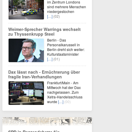
im Zentrum Londons
sind mehrere Menschen
niedergestochen
[…]
(02)
Weimer-Sprecher Warrings wechselt
zu Thyssenkrupp Steel
Berlin - Das
Personalkarussell in
Berlin dreht sich weiter:
Kulturstaatsminister
[…]
(01)
Dax lässt nach - Ernüchterung über
fragile Iran-Verhandlungen
Frankfurt/Main - Am
Mittwoch hat der Dax
nachgelassen. Zum
Xetra-Handelsschluss
wurde
[…]
(00)