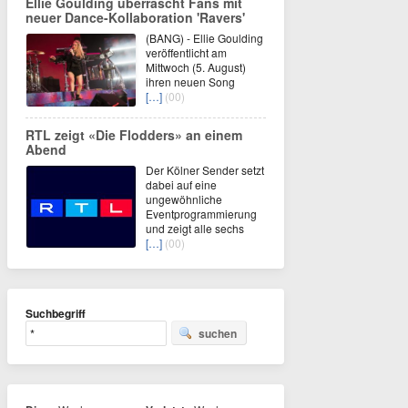
Ellie Goulding überrascht Fans mit
neuer Dance-Kollaboration 'Ravers'
(BANG) - Ellie Goulding
veröffentlicht am
Mittwoch (5. August)
ihren neuen Song
[…]
(00)
RTL zeigt «Die Flodders» an einem
Abend
Der Kölner Sender setzt
dabei auf eine
ungewöhnliche
Eventprogrammierung
und zeigt alle sechs
[…]
(00)
Suchbegriff
suchen