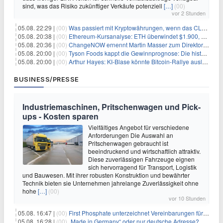
sind, was das Risiko zukünftiger Verkäufe potenziell
[…]
(00)
vor 2 Stunden
05.08. 22:29 |
(00)
Was passiert mit Kryptowährungen, wenn das CLARITY-Gesetz diese Woche scheitert? Hougan erklärt
05.08. 20:38 |
(00)
Ethereum-Kursanalyse: ETH überwindet $1.900, aber größere Herausforderungen stehen bevor
05.08. 20:36 |
(00)
ChangeNOW ernennt Martin Masser zum Direktor für strategische Partnerschaften
05.08. 20:00 |
(00)
Tyson Foods kappt die Gewinnprognose: Die historische Rinderkrise will einfach nicht enden
05.08. 20:00 |
(00)
Arthur Hayes: KI-Blase könnte Bitcoin-Rallye auslösen
BUSINESS/PRESSE
Industriemaschinen, Pritschenwagen und Pick-
ups - Kosten sparen
Vielfältiges Angebot für verschiedene
Anforderungen Die Auswahl an
Pritschenwagen gebraucht ist
beeindruckend und wirtschaftlich attraktiv.
Diese zuverlässigen Fahrzeuge eignen
sich hervorragend für Transport, Logistik
und Bauwesen. Mit ihrer robusten Konstruktion und bewährter
Technik bieten sie Unternehmen jahrelange Zuverlässigkeit ohne
hohe
[…]
(00)
vor 10 Stunden
05.08. 16:47 |
(00)
First Phosphate unterzeichnet Vereinbarungen für nicht zu refundierende Zuwendungen in Höhe von 4,84 Mio. $ von der kanadischen Regierung für Straßeninfrastruktur und Stromübertragungsleitungen
05.08. 16:28 |
(00)
„Made in Germany“ oder nur deutsche Adresse? So erkennen Sie, wo Ihre Leiterplatten wirklich gefertigt werden