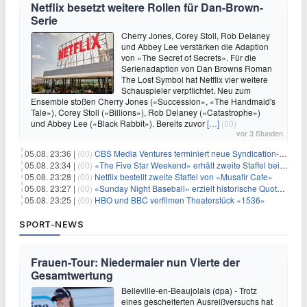
Netflix besetzt weitere Rollen für Dan-Brown-
Serie
Cherry Jones, Corey Stoll, Rob Delaney
und Abbey Lee verstärken die Adaption
von «The Secret of Secrets». Für die
Serienadaption von Dan Browns Roman
The Lost Symbol hat Netflix vier weitere
Schauspieler verpflichtet. Neu zum
Ensemble stoßen Cherry Jones («Succession», «The Handmaid's
Tale»), Corey Stoll («Billions»), Rob Delaney («Catastrophe»)
und Abbey Lee («Black Rabbit»). Bereits zuvor
[…]
(00)
vor 3 Stunden
05.08. 23:36 |
(00)
CBS Media Ventures terminiert neue Syndication-Formate
05.08. 23:34 |
(00)
«The Five Star Weekend» erhält zweite Staffel bei Peacock
05.08. 23:28 |
(00)
Netflix bestellt zweite Staffel von «Musafir Cafe»
05.08. 23:27 |
(00)
«Sunday Night Baseball» erzielt historische Quotenserie für NBC
05.08. 23:25 |
(00)
HBO und BBC verfilmen Theaterstück «1536»
SPORT-NEWS
Frauen-Tour: Niedermaier nun Vierte der
Gesamtwertung
Belleville-en-Beaujolais (dpa) - Trotz
eines gescheiterten Ausreißversuchs hat