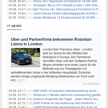
05.08. 20:40 |
(00)
Kölner Zoo Tageskarte mit Rabatt für 18,49€ statt 29,50€ – einlösbar bis Dezember
05.08. 20:33 |
(00)
Schiesser: Bis zu 50% Rabatt im Sale (~600 Artikel zur Auswahl)
05.08. 19:47 |
(01)
Bali Therme inkl. Übernachtung & Frühstück im Premium Hotel (Bad Oeynhausen) ab 89€ p.P.
05.08. 19:30 |
(00)
LEGO Disney Ferkels Geburtstagsspaß (43305) für 29,10€
05.08. 18:30 |
(00)
deuter Waldfuchs 14 Kinderrucksack für 29,99€ – Amber-maple
IT-NEWS
Uber und Partnerfirma bekommen Robotaxi-
Lizenz in London
London/San Francisco (dpa) - London
wird zur Arena für den Wettlauf bei
Robotaxis in Europa. Der Fahrdienst-
Vermittler Uber und sein Software-Partner
Wayve erhielten eine erste Lizenz für die
Beförderung von Passagieren mit
selbstfahrenden Autos in der britischen Hauptstadt. Zunächst
werden einige umgebaute Mustang-Elektroautos von Ford noch
mit
[…]
(00)
vor 2 Stunden
05.08. 23:17 |
(00)
EMF-dVAE: KI reduziert Videobearbeitung durch audio-gesteuerte Bildauswahl um 65%
05.08. 23:10 |
(00)
Influencer in Mexiko während Livestreaming getötet
05.08. 22:30 |
(04)
Amazon-Angebote des Tages – jeden Abend neue Deals zum Stöbern
05.08. 22:15 |
(15)
200€ Prämie für das kostenlose ING Girokonto + gratis Visa + 3,75% Zinsen
05.08. 21:40 |
(00)
UGREEN MagSafe Handyhalterung fürs Auto mit 20 N52-Magneten für 7,96€