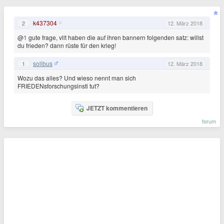
k437304
2
12. März 2018
@
1
gute frage, vllt haben die auf ihren bannern folgenden satz: willst
du frieden? dann rüste für den krieg!
solibus
1
12. März 2018
Wozu das alles? Und wieso nennt man sich
FRIEDENsforschungsinsti tut?
JETZT kommentieren
forum