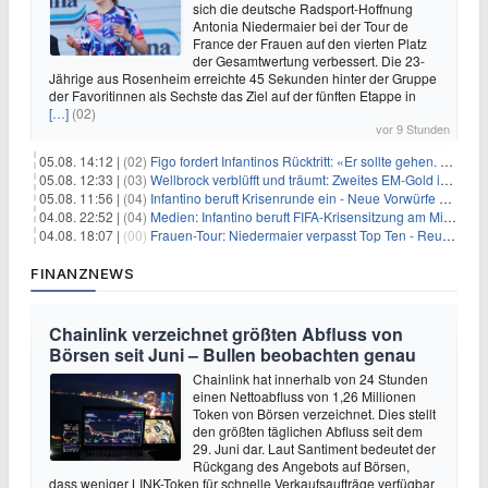
sich die deutsche Radsport-Hoffnung
Antonia Niedermaier bei der Tour de
France der Frauen auf den vierten Platz
der Gesamtwertung verbessert. Die 23-
Jährige aus Rosenheim erreichte 45 Sekunden hinter der Gruppe
der Favoritinnen als Sechste das Ziel auf der fünften Etappe in
[…]
(02)
vor 9 Stunden
05.08. 14:12 |
(02)
Figo fordert Infantinos Rücktritt: «Er sollte gehen. Jetzt»
05.08. 12:33 |
(03)
Wellbrock verblüfft und träumt: Zweites EM-Gold in Paris
05.08. 11:56 |
(04)
Infantino beruft Krisenrunde ein - Neue Vorwürfe gegen FIFA
04.08. 22:52 |
(04)
Medien: Infantino beruft FIFA-Krisensitzung am Mittwoch ein
04.08. 18:07 |
(00)
Frauen-Tour: Niedermaier verpasst Top Ten - Reusser siegt
FINANZNEWS
Chainlink verzeichnet größten Abfluss von
Börsen seit Juni – Bullen beobachten genau
Chainlink hat innerhalb von 24 Stunden
einen Nettoabfluss von 1,26 Millionen
Token von Börsen verzeichnet. Dies stellt
den größten täglichen Abfluss seit dem
29. Juni dar. Laut Santiment bedeutet der
Rückgang des Angebots auf Börsen,
dass weniger LINK-Token für schnelle Verkaufsaufträge verfügbar