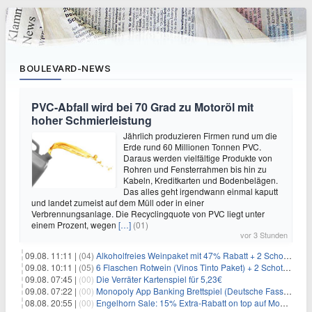
BOULEVARD-NEWS
PVC-Abfall wird bei 70 Grad zu Motoröl mit
hoher Schmierleistung
Jährlich produzieren Firmen rund um die
Erde rund 60 Millionen Tonnen PVC.
Daraus werden vielfältige Produkte von
Rohren und Fensterrahmen bis hin zu
Kabeln, Kreditkarten und Bodenbelägen.
Das alles geht irgendwann einmal kaputt
und landet zumeist auf dem Müll oder in einer
Verbrennungsanlage. Die Recyclingquote von PVC liegt unter
einem Prozent, wegen
[…]
(01)
vor 3 Stunden
09.08. 11:11 |
(04)
Alkoholfreies Weinpaket mit 47% Rabatt + 2 Schott Zwiesel Gläser GRATIS für 29,99€
09.08. 10:11 |
(05)
6 Flaschen Rotwein (Vinos Tinto Paket) + 2 Schott Zwiesel Gläser für 25,99€ inkl. Versand
09.08. 07:45 |
(00)
Die Verräter Kartenspiel für 5,23€
09.08. 07:22 |
(00)
Monopoly App Banking Brettspiel (Deutsche Fassung) für 9,84€
08.08. 20:55 |
(00)
Engelhorn Sale: 15% Extra-Rabatt on top auf Mode- und Sport-Artikel