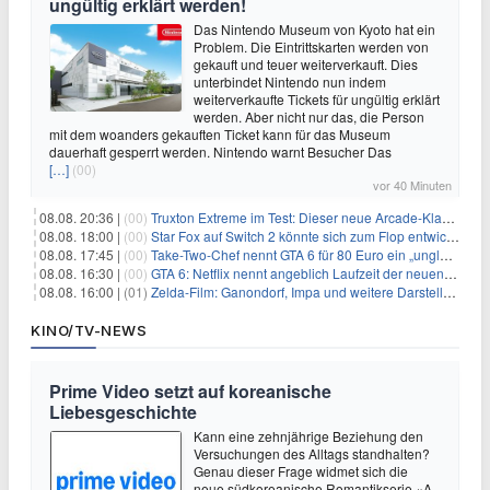
ungültig erklärt werden!
Das Nintendo Museum von Kyoto hat ein
Problem. Die Eintrittskarten werden von
gekauft und teuer weiterverkauft. Dies
unterbindet Nintendo nun indem
weiterverkaufte Tickets für ungültig erklärt
werden. Aber nicht nur das, die Person
mit dem woanders gekauften Ticket kann für das Museum
dauerhaft gesperrt werden. Nintendo warnt Besucher Das
[…]
(00)
vor 40 Minuten
08.08. 20:36 |
(00)
Truxton Extreme im Test: Dieser neue Arcade-Klassiker verzeiht dir gar nichts
08.08. 18:00 |
(00)
Star Fox auf Switch 2 könnte sich zum Flop entwickeln
08.08. 17:45 |
(00)
Take-Two-Chef nennt GTA 6 für 80 Euro ein „unglaubliches Schnäppchen“
08.08. 16:30 |
(00)
GTA 6: Netflix nennt angeblich Laufzeit der neuen Gameplay-Präsentation
08.08. 16:00 |
(01)
Zelda-Film: Ganondorf, Impa und weitere Darsteller sollen feststehen
KINO/TV-NEWS
Prime Video setzt auf koreanische
Liebesgeschichte
Kann eine zehnjährige Beziehung den
Versuchungen des Alltags standhalten?
Genau dieser Frage widmet sich die
neue südkoreanische Romantikserie «A