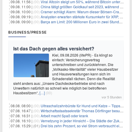
09.08. 11:56 |
(00)
Viral Altcoin steigt um 50%, während Bitcoin unter $65.000 fällt
09.08. 11:00 |
(00)
China tätigt größten Goldkauf seit 2023, während Goldpreis um 8% steigt
09.08. 10:00 |
(00)
Cramer schlägt Alarm: Warum dieser Börsen-Crash die beste Einstiegschance seit Monaten ist
09.08. 09:19 |
(00)
Analysten erwarten stärkste Kursumkehr für XRP, während Polymarket skeptisch bleibt
09.08. 09:00 |
(00)
Barça am Limit: 200 Millionen Euro in zwei Stunden – warum dieser Schuldentrip hochgefährlich wird
BUSINESS/PRESSE
Ist das Dach gegen alles versichert?
Kiel, 09.08.2026 (lifePR) - Es klingt so
einfach: Versicherungsvertrag
unterschreiben und zurücklehnen. Die
„Vollkasko-Mentalität“ vieler Hausbesitzer
und Hausverwaltungen kann sich im
Schadensfall rächen. Denn die Realität
sieht anders aus: „Unsere Dachdeckerbetriebe sind nach
Unwettern natürlich so schnell wie möglich bei betroffenen
Hausbesitzern“,
[…]
(00)
vor 5 Stunden
08.08. 08:00 |
(00)
Ultraschallzahnbürste für Hund und Katze – Tipps zur erfolgreichen Eingewöhnung
07.08. 16:47 |
(00)
Wirtschaftsstaatssekretär Thomas Dörflinger besucht Handwerksbetrieb im Kammerbezirk Freiburg
07.08. 16:31 |
(00)
Arbeit macht Spaß oder krank
07.08. 16:10 |
(00)
Vernetzung in jeder Hinsicht – Die Städte der Zukunft sind grün-blau
07.08. 15:29 |
(01)
Drei bis zehn Prozent, so viel Strom verbraucht ein Aufzug im Gebäude