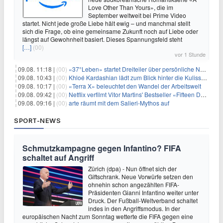
Love Other Than Yours», die im
September weltweit bei Prime Video
startet. Nicht jede große Liebe hält ewig – und manchmal stellt
sich die Frage, ob eine gemeinsame Zukunft noch auf Liebe oder
längst auf Gewohnheit basiert. Dieses Spannungsfeld steht
[…]
(00)
vor 1 Stunde
09.08. 11:18 |
(00)
«37°Leben» startet Dreiteiler über persönliche Neuanfänge
09.08. 10:43 |
(00)
Khloé Kardashian lädt zum Blick hinter die Kulissen ihres Freundeskreises
09.08. 10:17 |
(00)
«Terra X» beleuchtet den Wandel der Arbeitswelt
09.08. 09:42 |
(00)
Netflix verfilmt Vitor Martins' Bestseller «Fifteen Days»
09.08. 09:16 |
(00)
arte räumt mit dem Salieri-Mythos auf
SPORT-NEWS
Schmutzkampagne gegen Infantino? FIFA
schaltet auf Angriff
Zürich (dpa) - Nun öffnet sich der
Giftschrank. Neue Vorwürfe setzen den
ohnehin schon angezählten FIFA-
Präsidenten Gianni Infantino weiter unter
Druck. Der Fußball-Weltverband schaltet
indes in den Angriffsmodus. In der
europäischen Nacht zum Sonntag wetterte die FIFA gegen eine