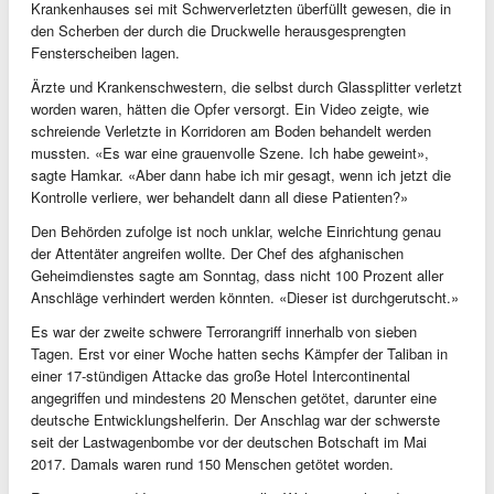
Krankenhauses sei mit Schwerverletzten überfüllt gewesen, die in
den Scherben der durch die Druckwelle herausgesprengten
Fensterscheiben lagen.
Ärzte und Krankenschwestern, die selbst durch Glassplitter verletzt
worden waren, hätten die Opfer versorgt. Ein Video zeigte, wie
schreiende Verletzte in Korridoren am Boden behandelt werden
mussten. «Es war eine grauenvolle Szene. Ich habe geweint»,
sagte Hamkar. «Aber dann habe ich mir gesagt, wenn ich jetzt die
Kontrolle verliere, wer behandelt dann all diese Patienten?»
Den Behörden zufolge ist noch unklar, welche Einrichtung genau
der Attentäter angreifen wollte. Der Chef des afghanischen
Geheimdienstes sagte am Sonntag, dass nicht 100 Prozent aller
Anschläge verhindert werden könnten. «Dieser ist durchgerutscht.»
Es war der zweite schwere Terrorangriff innerhalb von sieben
Tagen. Erst vor einer Woche hatten sechs Kämpfer der Taliban in
einer 17-stündigen Attacke das große Hotel Intercontinental
angegriffen und mindestens 20 Menschen getötet, darunter eine
deutsche Entwicklungshelferin. Der Anschlag war der schwerste
seit der Lastwagenbombe vor der deutschen Botschaft im Mai
2017. Damals waren rund 150 Menschen getötet worden.