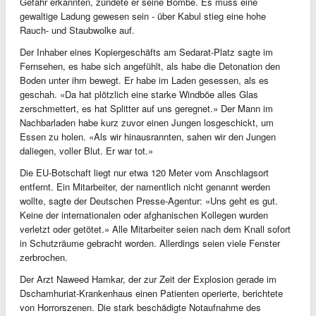
Gefahr erkannten, zündete er seine Bombe. Es muss eine
gewaltige Ladung gewesen sein - über Kabul stieg eine hohe
Rauch- und Staubwolke auf.
Der Inhaber eines Kopiergeschäfts am Sedarat-Platz sagte im
Fernsehen, es habe sich angefühlt, als habe die Detonation den
Boden unter ihm bewegt. Er habe im Laden gesessen, als es
geschah. «Da hat plötzlich eine starke Windböe alles Glas
zerschmettert, es hat Splitter auf uns geregnet.» Der Mann im
Nachbarladen habe kurz zuvor einen Jungen losgeschickt, um
Essen zu holen. «Als wir hinausrannten, sahen wir den Jungen
daliegen, voller Blut. Er war tot.»
Die EU-Botschaft liegt nur etwa 120 Meter vom Anschlagsort
entfernt. Ein Mitarbeiter, der namentlich nicht genannt werden
wollte, sagte der Deutschen Presse-Agentur: «Uns geht es gut.
Keine der internationalen oder afghanischen Kollegen wurden
verletzt oder getötet.» Alle Mitarbeiter seien nach dem Knall sofort
in Schutzräume gebracht worden. Allerdings seien viele Fenster
zerbrochen.
Der Arzt Naweed Hamkar, der zur Zeit der Explosion gerade im
Dschamhuriat-Krankenhaus einen Patienten operierte, berichtete
von Horrorszenen. Die stark beschädigte Notaufnahme des