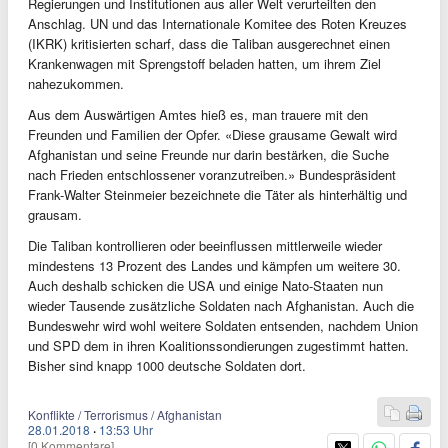
Regierungen und Institutionen aus aller Welt verurteilten den
Anschlag. UN und das Internationale Komitee des Roten Kreuzes
(IKRK) kritisierten scharf, dass die Taliban ausgerechnet einen
Krankenwagen mit Sprengstoff beladen hatten, um ihrem Ziel
nahezukommen.
Aus dem Auswärtigen Amtes hieß es, man trauere mit den
Freunden und Familien der Opfer. «Diese grausame Gewalt wird
Afghanistan und seine Freunde nur darin bestärken, die Suche
nach Frieden entschlossener voranzutreiben.» Bundespräsident
Frank-Walter Steinmeier bezeichnete die Täter als hinterhältig und
grausam.
Die Taliban kontrollieren oder beeinflussen mittlerweile wieder
mindestens 13 Prozent des Landes und kämpfen um weitere 30.
Auch deshalb schicken die USA und einige Nato-Staaten nun
wieder Tausende zusätzliche Soldaten nach Afghanistan. Auch die
Bundeswehr wird wohl weitere Soldaten entsenden, nachdem Union
und SPD dem in ihren Koalitionssondierungen zugestimmt hatten.
Bisher sind knapp 1000 deutsche Soldaten dort.
Konflikte / Terrorismus / Afghanistan
28.01.2018
·
13:53 Uhr
[0 Kommentare]