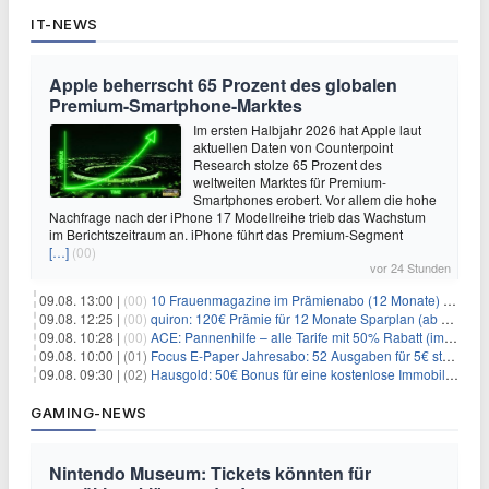
IT-NEWS
Apple beherrscht 65 Prozent des globalen
Premium-Smartphone-Marktes
Im ersten Halbjahr 2026 hat Apple laut
aktuellen Daten von Counterpoint
Research stolze 65 Prozent des
weltweiten Marktes für Premium-
Smartphones erobert. Vor allem die hohe
Nachfrage nach der iPhone 17 Modellreihe trieb das Wachstum
im Berichtszeitraum an. iPhone führt das Premium-Segment
[…]
(00)
vor 24 Stunden
09.08. 13:00 |
(00)
10 Frauenmagazine im Prämienabo (12 Monate) mit Prämien bis zu 225€
09.08. 12:25 |
(00)
quiron: 120€ Prämie für 12 Monate Sparplan (ab 100€/Monat)
09.08. 10:28 |
(00)
ACE: Pannenhilfe – alle Tarife mit 50% Rabatt (im ersten Jahr)
09.08. 10:00 |
(01)
Focus E-Paper Jahresabo: 52 Ausgaben für 5€ statt 207,48€ – per Formular kündbar!
09.08. 09:30 |
(02)
Hausgold: 50€ Bonus für eine kostenlose Immobilienbewertung
GAMING-NEWS
Nintendo Museum: Tickets könnten für