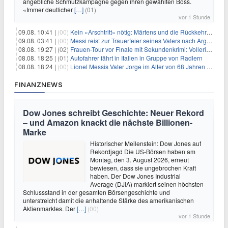
angebliche Schmutzkampagne gegen ihren gewählten Boss.
«Immer deutlicher
[…]
(01)
vor 1 Stunde
09.08. 10:41 |
(00)
Kein «Arschtritt» nötig: Märtens und die Rückkehr nach Paris
09.08. 03:41 |
(00)
Messi reist zur Trauerfeier seines Vaters nach Argentinien
08.08. 19:27 |
(02)
Frauen-Tour vor Finale mit Sekundenkrimi: Vollering in Gelb
08.08. 18:25 |
(01)
Autofahrer fährt in Italien in Gruppe von Radlern
08.08. 18:24 |
(00)
Lionel Messis Vater Jorge im Alter von 68 Jahren gestorben
FINANZNEWS
Dow Jones schreibt Geschichte: Neuer Rekord
– und Amazon knackt die nächste Billionen-
Marke
Historischer Meilenstein: Dow Jones auf
Rekordjagd Die US-Börsen haben am
Montag, den 3. August 2026, erneut
bewiesen, dass sie ungebrochen Kraft
haben. Der Dow Jones Industrial
Average (DJIA) markiert seinen höchsten
Schlussstand in der gesamten Börsengeschichte und
unterstreicht damit die anhaltende Stärke des amerikanischen
Aktienmarktes. Der
[…]
(00)
vor 1 Stunde