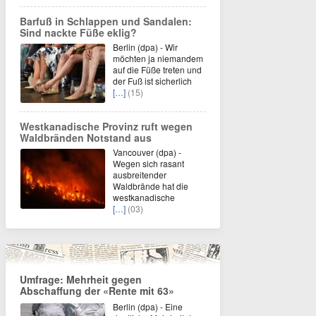
Barfuß in Schlappen und Sandalen:
Sind nackte Füße eklig?
Berlin (dpa) - Wir
möchten ja niemandem
auf die Füße treten und
der Fuß ist sicherlich
[…]
(15)
Westkanadische Provinz ruft wegen
Waldbränden Notstand aus
Vancouver (dpa) -
Wegen sich rasant
ausbreitender
Waldbrände hat die
westkanadische
[…]
(03)
Umfrage: Mehrheit gegen
Abschaffung der «Rente mit 63»
Berlin (dpa) - Eine