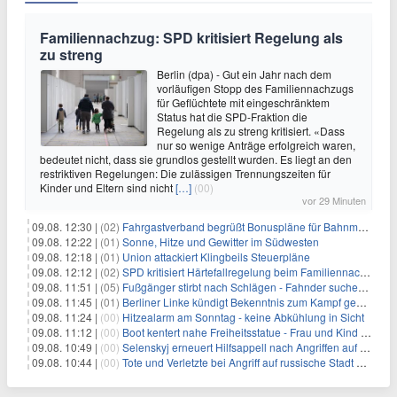
Familiennachzug: SPD kritisiert Regelung als
zu streng
Berlin (dpa) - Gut ein Jahr nach dem
vorläufigen Stopp des Familiennachzugs
für Geflüchtete mit eingeschränktem
Status hat die SPD-Fraktion die
Regelung als zu streng kritisiert. «Dass
nur so wenige Anträge erfolgreich waren,
bedeutet nicht, dass sie grundlos gestellt wurden. Es liegt an den
restriktiven Regelungen: Die zulässigen Trennungszeiten für
Kinder und Eltern sind nicht
[…]
(00)
vor 29 Minuten
09.08. 12:30 |
(02)
Fahrgastverband begrüßt Bonuspläne für Bahnmanager
09.08. 12:22 |
(01)
Sonne, Hitze und Gewitter im Südwesten
09.08. 12:18 |
(01)
Union attackiert Klingbeils Steuerpläne
09.08. 12:12 |
(02)
SPD kritisiert Härtefallregelung beim Familiennachzug als zu streng
09.08. 11:51 |
(05)
Fußgänger stirbt nach Schlägen - Fahnder suchen Autofahrer
09.08. 11:45 |
(01)
Berliner Linke kündigt Bekenntnis zum Kampf gegen Antisemitismus an
09.08. 11:24 |
(00)
Hitzealarm am Sonntag - keine Abkühlung in Sicht
09.08. 11:12 |
(00)
Boot kentert nahe Freiheitsstatue - Frau und Kind sterben
09.08. 10:49 |
(00)
Selenskyj erneuert Hilfsappell nach Angriffen auf mehrere Städte
09.08. 10:44 |
(00)
Tote und Verletzte bei Angriff auf russische Stadt Belgorod