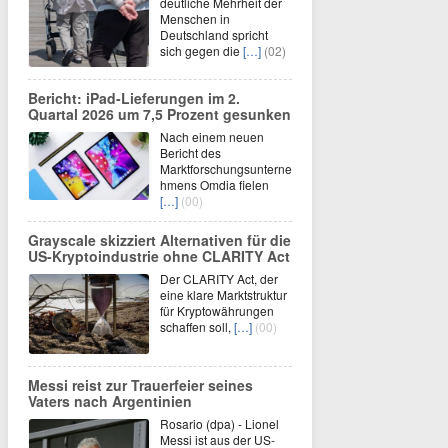
deutliche Mehrheit der
Menschen in
Deutschland spricht
sich gegen die
[…]
(02)
Bericht: iPad-Lieferungen im 2.
Quartal 2026 um 7,5 Prozent gesunken
Nach einem neuen
Bericht des
Marktforschungsunterne
hmens Omdia fielen
[…]
(00)
Grayscale skizziert Alternativen für die
US-Kryptoindustrie ohne CLARITY Act
Der CLARITY Act, der
eine klare Marktstruktur
für Kryptowährungen
schaffen soll,
[…]
(00)
Messi reist zur Trauerfeier seines
Vaters nach Argentinien
Rosario (dpa) - Lionel
Messi ist aus der US-