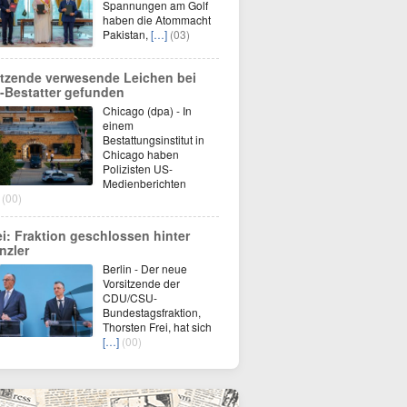
Spannungen am Golf
haben die Atommacht
Pakistan,
[…]
(03)
tzende verwesende Leichen bei
-Bestatter gefunden
Chicago (dpa) - In
einem
Bestattungsinstitut in
Chicago haben
Polizisten US-
Medienberichten
(00)
ei: Fraktion geschlossen hinter
nzler
Berlin - Der neue
Vorsitzende der
CDU/CSU-
Bundestagsfraktion,
Thorsten Frei, hat sich
[…]
(00)