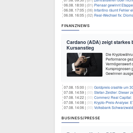
06.08. 18:00 |
(01)
Pienaar gewinnt Etappe 
06.08. 17:05 |
(06)
Infantino räumt Fehler e
06.08. 16:05 |
(02)
Real-Wechsel fix: Dioma
FINANZNEWS
Cardano (ADA) zeigt starkes b
Kursanstieg
Die Kryptowährun
Performance geze
Vermögenswert d
Kursprognosen ge
Gewinnen ausgeh
07.08. 15:00 |
(00)
Goldpreis crashte um 30
07.08. 14:59 |
(00)
Stefan Zeidler: Dieser 
07.08. 14:22 |
(00)
Commerz Real Capital: Fl
07.08. 14:08 |
(00)
Krypto-Preis-Analyse:
07.08. 14:06 |
(00)
Volksbank Schwarzwald
BUSINESS/PRESSE