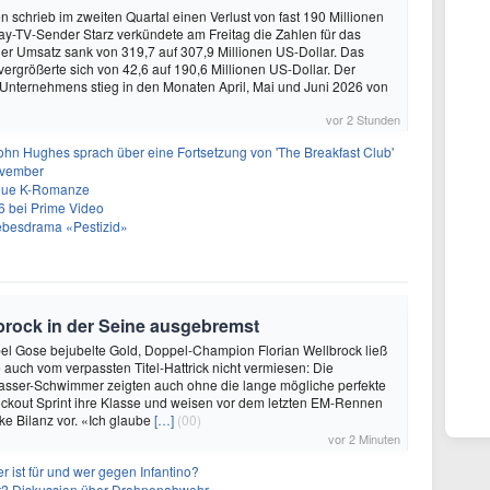
schrieb im zweiten Quartal einen Verlust von fast 190 Millionen
ay-TV-Sender Starz verkündete am Freitag die Zahlen für das
Der Umsatz sank von 319,7 auf 307,9 Millionen US-Dollar. Das
vergrößerte sich von 42,6 auf 190,6 Millionen US-Dollar. Der
 Unternehmens stieg in den Monaten April, Mai und Juni 2026 von
vor 2 Stunden
ohn Hughes sprach über eine Fortsetzung von 'The Breakfast Club'
ovember
neue K-Romanze
26 bei Prime Video
Liebesdrama «Pestizid»
brock in der Seine ausgebremst
abel Gose bejubelte Gold, Doppel-Champion Florian Wellbrock ließ
 auch vom verpassten Titel-Hattrick nicht vermiesen: Die
asser-Schwimmer zeigten auch ohne die lange mögliche perfekte
ckout Sprint ihre Klasse und weisen vor dem letzten EM-Rennen
rke Bilanz vor. «Ich glaube
[…]
(00)
vor 2 Minuten
 ist für und wer gegen Infantino?
cht? Diskussion über Drohnenabwehr