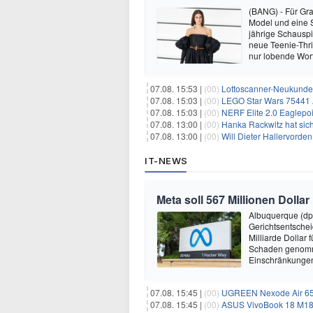
(BANG) - Für Gra
Model und eine Sc
jährige Schauspi
neue Teenie-Thril
nur lobende Wor
07.08. 15:53 |
(00)
Lottoscanner-Neukunden
07.08. 15:03 |
(00)
LEGO Star Wars 75441 A
07.08. 15:03 |
(00)
NERF Elite 2.0 Eaglepoi
07.08. 13:00 |
(00)
Hanka Rackwitz hat sich
07.08. 13:00 |
(00)
Will Dieter Hallervorde
IT-NEWS
Meta soll 567 Millionen Dollar
Albuquerque (dp
Gerichtsentsche
Milliarde Dollar 
Schaden genomm
Einschränkungen 
07.08. 15:45 |
(00)
UGREEN Nexode Air 65W
07.08. 15:45 |
(00)
ASUS VivoBook 18 M180