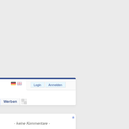
Login
Anmelden
Werben
- keine Kommentare -