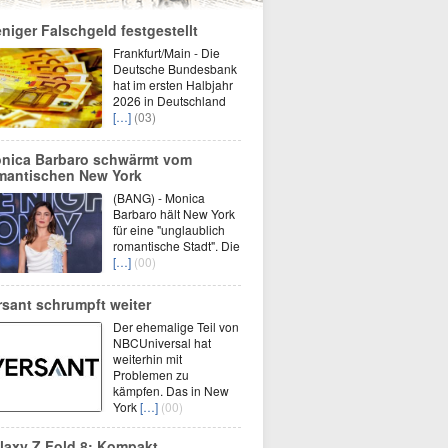
niger Falschgeld festgestellt
Frankfurt/Main - Die
Deutsche Bundesbank
hat im ersten Halbjahr
2026 in Deutschland
[…]
(03)
nica Barbaro schwärmt vom
mantischen New York
(BANG) - Monica
Barbaro hält New York
für eine "unglaublich
romantische Stadt". Die
[…]
(00)
rsant schrumpft weiter
Der ehemalige Teil von
NBCUniversal hat
weiterhin mit
Problemen zu
kämpfen. Das in New
York
[…]
(00)
laxy Z Fold 8: Kompakt,