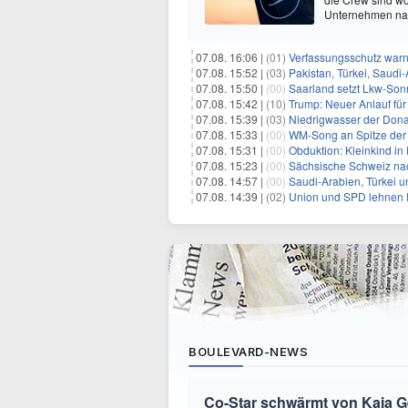
Unternehmen nach
07.08. 16:06 |
(01)
Verfassungsschutz war
07.08. 15:52 |
(03)
Pakistan, Türkei, Saudi
07.08. 15:50 |
(00)
Saarland setzt Lkw-Son
07.08. 15:42 |
(10)
Trump: Neuer Anlauf fü
07.08. 15:39 |
(03)
Niedrigwasser der Donau
07.08. 15:33 |
(00)
WM-Song an Spitze der 
07.08. 15:31 |
(00)
Obduktion: Kleinkind in 
07.08. 15:23 |
(00)
Sächsische Schweiz nac
07.08. 14:57 |
(00)
Saudi-Arabien, Türkei u
07.08. 14:39 |
(02)
Union und SPD lehnen F
BOULEVARD-NEWS
Co-Star schwärmt von Kaia Ger