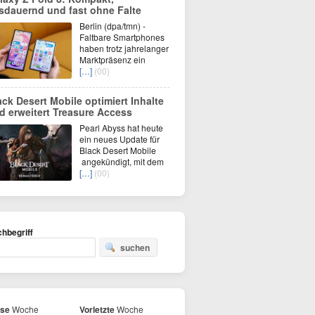
sdauernd und fast ohne Falte
Berlin (dpa/tmn) -
Faltbare Smartphones
haben trotz jahrelanger
Marktpräsenz ein
[…]
(00)
ack Desert Mobile optimiert Inhalte
d erweitert Treasure Access
Pearl Abyss hat heute
ein neues Update für
Black Desert Mobile
angekündigt, mit dem
[…]
(00)
hbegriff
suchen
ese
Woche
Vorletzte
Woche