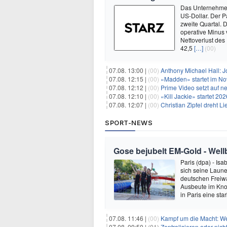
Das Unternehmen 
US-Dollar. Der P
zweite Quartal. 
operative Minus 
Nettoverlust des
42,5
[…]
(00)
07.08. 13:00 |
(00)
Anthony Michael Hall: J
07.08. 12:15 |
(00)
«Madden» startet im N
07.08. 12:12 |
(00)
Prime Video setzt auf 
07.08. 12:10 |
(00)
«Kill Jackie» startet 20
07.08. 12:07 |
(00)
Christian Zipfel dreht 
SPORT-NEWS
Gose bejubelt EM-Gold - Well
Paris (dpa) - Is
sich seine Laune
deutschen Freiw
Ausbeute im Kno
in Paris eine sta
07.08. 11:46 |
(00)
Kampf um die Macht: Wer
07.08. 09:50 |
(01)
Zentralisieren oder ni