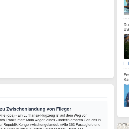
Du
US
[…]
Fr
Ka
 zu Zwischenlandung von Flieger
ville (dpa) - Ein Lufthansa-Flugzeug ist auf dem Weg von
ch Frankfurt am Main wegen eines «undefinierbaren Geruchs in
der Republik Kongo zwischengelandet. «Alle 363 Passagiere und
hlauf und wurden in Hotels untergebracht», teilte das