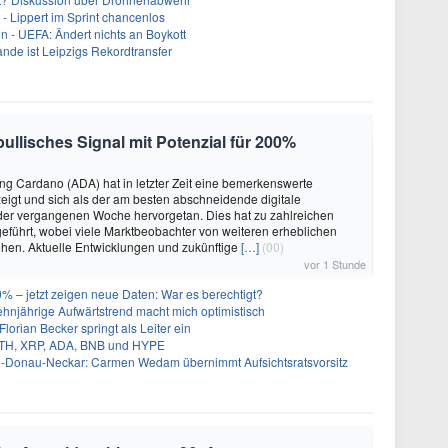
- Lippert im Sprint chancenlos
in - UEFA: Ändert nichts an Boykott
nde ist Leipzigs Rekordtransfer
ullisches Signal mit Potenzial für 200%
g Cardano (ADA) hat in letzter Zeit eine bemerkenswerte
igt und sich als der am besten abschneidende digitale
er vergangenen Woche hervorgetan. Dies hat zu zahlreichen
führt, wobei viele Marktbeobachter von weiteren erheblichen
en. Aktuelle Entwicklungen und zukünftige
[…]
(00)
vor 1 Stunde
% – jetzt zeigen neue Daten: War es berechtigt?
zehnjährige Aufwärtstrend macht mich optimistisch
orian Becker springt als Leiter ein
 ETH, XRP, ADA, BNB und HYPE
-Donau-Neckar: Carmen Wedam übernimmt Aufsichtsratsvorsitz