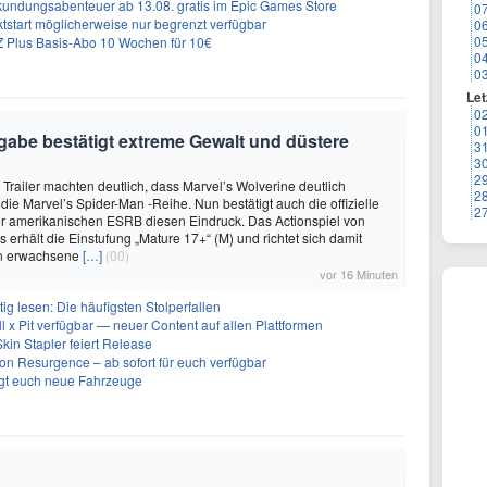
undungsabenteuer ab 13.08. gratis im Epic Games Store
0
tstart möglicherweise nur begrenzt verfügbar
0
0
 Plus Basis-Abo 10 Wochen für 10€
0
0
Let
0
0
igabe bestätigt extreme Gewalt und düstere
3
3
2
 Trailer machten deutlich, dass Marvel’s Wolverine deutlich
2
 die Marvel’s Spider-Man -Reihe. Nun bestätigt auch die offizielle
2
er amerikanischen ESRB diesen Eindruck. Das Actionspiel von
erhält die Einstufung „Mature 17+“ (M) und richtet sich damit
an erwachsene
[…]
(00)
vor 16 Minuten
g lesen: Die häufigsten Stolperfallen
ll x Pit verfügbar — neuer Content auf allen Plattformen
kin Stapler feiert Release
on Resurgence – ab sofort für euch verfügbar
ngt euch neue Fahrzeuge