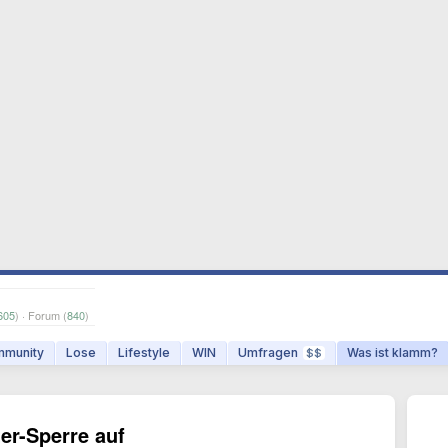
605
) · Forum (
840
)
munity
Lose
Lifestyle
WIN
Umfragen
Was ist klamm?
$$
er-Sperre auf