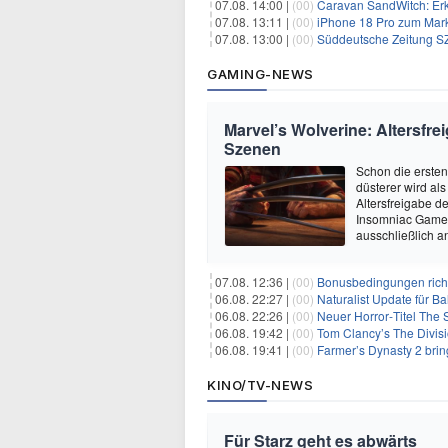
07.08. 14:00 |
(00)
Caravan SandWitch: Erk
07.08. 13:11 |
(00)
iPhone 18 Pro zum Mark
07.08. 13:00 |
(00)
Süddeutsche Zeitung SZ
GAMING-NEWS
Marvel’s Wolverine: Altersfre
Szenen
Schon die ersten
düsterer wird als
Altersfreigabe d
Insomniac Games 
ausschließlich 
07.08. 12:36 |
(00)
Bonusbedingungen richti
06.08. 22:27 |
(00)
Naturalist Update für Ba
06.08. 22:26 |
(00)
Neuer Horror‑Titel The S
06.08. 19:42 |
(00)
Tom Clancy’s The Divisi
06.08. 19:41 |
(00)
Farmer’s Dynasty 2 bri
KINO/TV-NEWS
Für Starz geht es abwärts