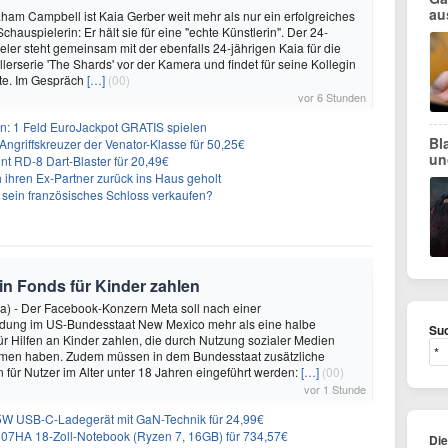
au
ham Campbell ist Kaia Gerber weit mehr als nur ein erfolgreiches
hauspielerin: Er hält sie für eine "echte Künstlerin". Der 24-
eler steht gemeinsam mit der ebenfalls 24-jährigen Kaia für die
lerserie 'The Shards' vor der Kamera und findet für seine Kollegin
te. Im Gespräch
[…]
(00)
vor 6 Stunden
: 1 Feld EuroJackpot GRATIS spielen
Bl
ngriffskreuzer der Venator-Klasse für 50,25€
un
nt RD-8 Dart-Blaster für 20,49€
 ihren Ex-Partner zurück ins Haus geholt
n sein französisches Schloss verkaufen?
 in Fonds für Kinder zahlen
a) - Der Facebook-Konzern Meta soll nach einer
idung im US-Bundesstaat New Mexico mehr als eine halbe
Suc
für Hilfen an Kinder zahlen, die durch Nutzung sozialer Medien
en haben. Zudem müssen in dem Bundesstaat zusätzliche
für Nutzer im Alter unter 18 Jahren eingeführt werden:
[…]
(00)
vor 1 Stunde
 USB-C-Ladegerät mit GaN-Technik für 24,99€
7HA 18-Zoll-Notebook (Ryzen 7, 16GB) für 734,57€
Di