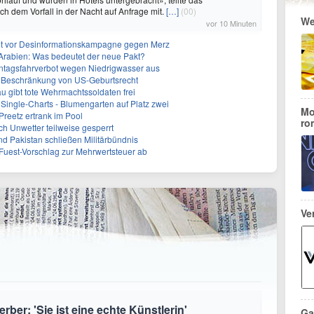
 dem Vorfall in der Nacht auf Anfrage mit.
[…]
(00)
We
vor 10 Minuten
nt vor Desinformationskampagne gegen Merz
-Arabien: Was bedeutet der neue Pakt?
ntagsfahrverbot wegen Niedrigwasser aus
r Beschränkung von US-Geburtsrecht
 gibt tote Wehrmachtssoldaten frei
Single-Charts - Blumengarten auf Platz zwei
Mo
Preetz ertrank im Pool
ro
h Unwetter teilweise gesperrt
nd Pakistan schließen Militärbündnis
uest-Vorschlag zur Mehrwertsteuer ab
Ve
ber: 'Sie ist eine echte Künstlerin'
Ga