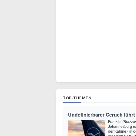
TOP-THEMEN
Undefinierbarer Geruch führt
Frankfurt/Brazza
Johannesburg na
der Kabine» in 
die Crew sind wo