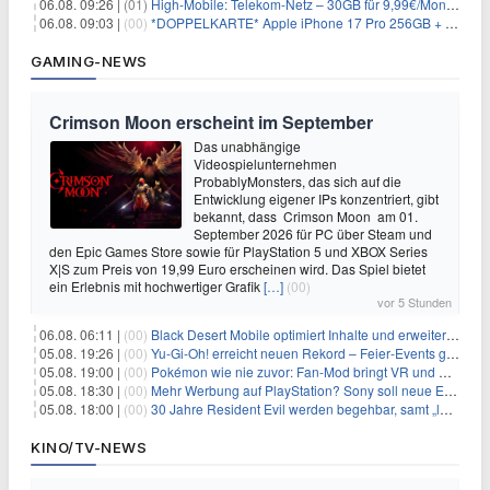
06.08. 09:26 |
(01)
High-Mobile: Telekom-Netz – 30GB für 9,99€/Monat / 80GB für 12,49€/Monat / 100GB für 19,99€/Monat (auch mtl. kündbar)
06.08. 09:03 |
(00)
*DOPPELKARTE* Apple iPhone 17 Pro 256GB + 80€ Online Bonus + 50GB 5G + Alles-Flat im Telekom-Netz für 44,94€/Monat – eff. 4,40€/Monat
GAMING-NEWS
Crimson Moon erscheint im September
Das unabhängige
Videospielunternehmen
ProbablyMonsters, das sich auf die
Entwicklung eigener IPs konzentriert, gibt
bekannt, dass Crimson Moon am 01.
September 2026 für PC über Steam und
den Epic Games Store sowie für PlayStation 5 und XBOX Series
X|S zum Preis von 19,99 Euro erscheinen wird. Das Spiel bietet
ein Erlebnis mit hochwertiger Grafik
[…]
(00)
vor 5 Stunden
06.08. 06:11 |
(00)
Black Desert Mobile optimiert Inhalte und erweitert Treasure Access
05.08. 19:26 |
(00)
Yu‑Gi‑Oh! erreicht neuen Rekord – Feier‑Events gestartet
05.08. 19:00 |
(00)
Pokémon wie nie zuvor: Fan-Mod bringt VR und Ego-Perspektive nach Kanto
05.08. 18:30 |
(00)
Mehr Werbung auf PlayStation? Sony soll neue Einnahmequellen prüfen
05.08. 18:00 |
(00)
30 Jahre Resident Evil werden begehbar, samt „lebensgroßem Leon“
KINO/TV-NEWS