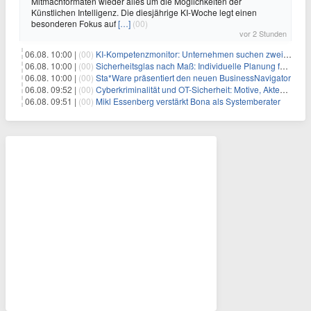
Mitmachformaten wieder alles um die Möglichkeiten der
Künstlichen Intelligenz. Die diesjährige KI-Woche legt einen
besonderen Fokus auf
[…]
(00)
vor 2 Stunden
06.08. 10:00 |
(00)
KI-Kompetenzmonitor: Unternehmen suchen zwei Drittel mehr KI-Experten
06.08. 10:00 |
(00)
Sicherheitsglas nach Maß: Individuelle Planung für anspruchsvolle Sicherheitsanforderungen
06.08. 10:00 |
(00)
Sta*Ware präsentiert den neuen BusinessNavigator
06.08. 09:52 |
(00)
Cyberkriminalität und OT-Sicherheit: Motive, Akteure und Risiken
06.08. 09:51 |
(00)
Mikl Essenberg verstärkt Bona als Systemberater