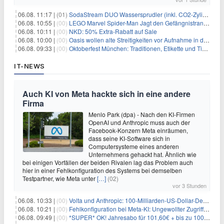
06.08. 11:17 |
(01)
SodaStream DUO Wassersprudler (inkl. CO2-Zylinder) für 94€
06.08. 10:55 |
(00)
LEGO Marvel Spider-Man Jagt den Gefängnistransporter (76349) für 32,99€
06.08. 10:11 |
(00)
NKD: 50% Extra-Rabatt auf Sale
06.08. 10:00 |
(00)
Oasis wollen alte Streitigkeiten vor Aufnahme in die Rock and Roll Hall of Fame begraben
06.08. 09:33 |
(00)
Oktoberfest München: Traditionen, Etikette und Tipps für Gäste aus dem In- und Ausland
IT-NEWS
Auch KI von Meta hackte sich in eine andere
Firma
Menlo Park (dpa) - Nach den KI-Firmen
OpenAI und Anthropic muss auch der
Facebook-Konzern Meta einräumen,
dass seine KI-Software sich in
Computersysteme eines anderen
Unternehmens gehackt hat. Ähnlich wie
bei einigen Vorfällen der beiden Rivalen lag das Problem auch
hier in einer Fehlkonfiguration des Systems bei demselben
Testpartner, wie Meta unter
[…]
(02)
vor 3 Stunden
06.08. 10:33 |
(00)
Volta und Anthropic: 100-Milliarden-US-Dollar-Deal für KI-Rechenleistung
06.08. 10:21 |
(00)
Fehlkonfiguration bei Meta-KI: Ungewollter Zugriff auf fremde Systeme
06.08. 09:49 |
(00)
*SUPER* OK! Jahresabo für 101,60€ + bis zu 100€ Prämie