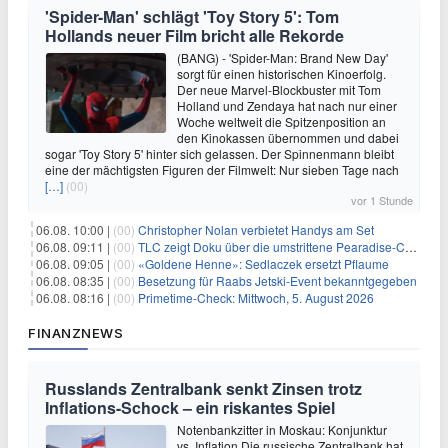
'Spider-Man' schlägt 'Toy Story 5': Tom
Hollands neuer Film bricht alle Rekorde
(BANG) - 'Spider-Man: Brand New Day'
sorgt für einen historischen Kinoerfolg.
Der neue Marvel-Blockbuster mit Tom
Holland und Zendaya hat nach nur einer
Woche weltweit die Spitzenposition an
den Kinokassen übernommen und dabei
sogar 'Toy Story 5' hinter sich gelassen. Der Spinnenmann bleibt
eine der mächtigsten Figuren der Filmwelt: Nur sieben Tage nach
[…]
(00)
vor 1 Stunde
06.08. 10:00 |
(00)
Christopher Nolan verbietet Handys am Set
06.08. 09:11 |
(00)
TLC zeigt Doku über die umstrittene Pearadise-Community
06.08. 09:05 |
(00)
«Goldene Henne»: Sedlaczek ersetzt Pflaume
06.08. 08:35 |
(00)
Besetzung für Raabs Jetski-Event bekanntgegeben
06.08. 08:16 |
(00)
Primetime-Check: Mittwoch, 5. August 2026
FINANZNEWS
Russlands Zentralbank senkt Zinsen trotz
Inflations-Schock – ein riskantes Spiel
Notenbankzitter in Moskau: Konjunktur
vs. Inflation Die russische Zentralbank hat