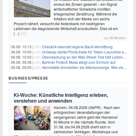
erneut die Zinsen gesenkt – ein Signal
wirtschaftlicher Schwäche inmitten
kriegerischer Zerstörung. Während die
Inflation sich der Marke von sechs
Prozent nähert, versucht die Notenbank mit niedrigeren
Leitzinsen die stagnierende Wirtschaft anzukurbeln. Dies ist ein
[…]
(00)
vor 28 Minuten
06.08. 10:13 |
(00)
Check24 beendet eigene Baufi-Vermittlung
06.08. 10:00 |
(00)
Uniswap startet Pools.trade für Token-Launches auf Robinhood Chain
06.08. 10:00 |
(00)
Überraschung an der Wall Street: Fed hält Leitzins fest – aber Warsh sendet klares Signal
06.08. 09:38 |
(00)
Berliner Fintech Moss steigt zum Einhorn auf
06.08. 09:00 |
(00)
Vermietete Immobilien als Altersvorsorge: Wie viel Rendite Vermieter wirklich verdienen
BUSINESS/PRESSE
KI-Woche: Künstliche Intelligenz erleben,
verstehen und anwenden
Hameln, 06.08.2026 (lifePR) - Nach den
erfolgreichen Veranstaltungen der
vergangenen Jahre geht die Hamelner
KI-Woche in die nächste Runde. Vom
31.08. bis 04.09.2026 dreht sich in
zahlreichen Vorträgen, Workshops und