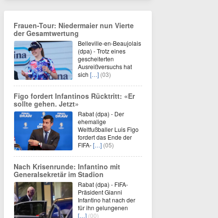
Frauen-Tour: Niedermaier nun Vierte
der Gesamtwertung
Belleville-en-Beaujolais
(dpa) - Trotz eines
gescheiterten
Ausreißversuchs hat
sich
[…]
(03)
Figo fordert Infantinos Rücktritt: «Er
sollte gehen. Jetzt»
Rabat (dpa) - Der
ehemalige
Weltfußballer Luis Figo
fordert das Ende der
FIFA-
[…]
(05)
Nach Krisenrunde: Infantino mit
Generalsekretär im Stadion
Rabat (dpa) - FIFA-
Präsident Gianni
Infantino hat nach der
für ihn gelungenen
[…]
(00)