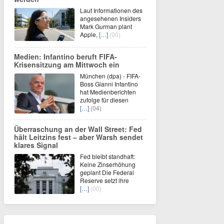
Laut Informationen des
angesehenen Insiders
Mark Gurman plant
Apple,
[…]
(00)
Medien: Infantino beruft FIFA-
Krisensitzung am Mittwoch ein
München (dpa) - FIFA-
Boss Gianni Infantino
hat Medienberichten
zufolge für diesen
[…]
(04)
Überraschung an der Wall Street: Fed
hält Leitzins fest – aber Warsh sendet
klares Signal
Fed bleibt standhaft:
Keine Zinserhöhung
geplant Die Federal
Reserve setzt ihre
[…]
(00)