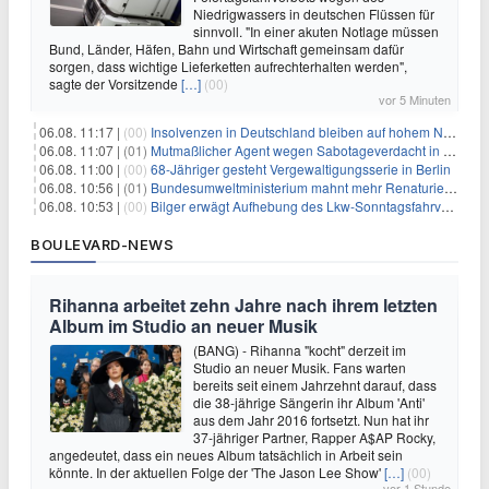
Niedrigwassers in deutschen Flüssen für
sinnvoll. "In einer akuten Notlage müssen
Bund, Länder, Häfen, Bahn und Wirtschaft gemeinsam dafür
sorgen, dass wichtige Lieferketten aufrechterhalten werden",
sagte der Vorsitzende
[…]
(00)
vor 5 Minuten
06.08. 11:17 |
(00)
Insolvenzen in Deutschland bleiben auf hohem Niveau
06.08. 11:07 |
(01)
Mutmaßlicher Agent wegen Sabotageverdacht in Thüringen festgenommen
06.08. 11:00 |
(00)
68-Jähriger gesteht Vergewaltigungsserie in Berlin
06.08. 10:56 |
(01)
Bundesumweltministerium mahnt mehr Renaturierung an
06.08. 10:53 |
(00)
Bilger erwägt Aufhebung des Lkw-Sonntagsfahrverbots
BOULEVARD-NEWS
Rihanna arbeitet zehn Jahre nach ihrem letzten
Album im Studio an neuer Musik
(BANG) - Rihanna "kocht" derzeit im
Studio an neuer Musik. Fans warten
bereits seit einem Jahrzehnt darauf, dass
die 38-jährige Sängerin ihr Album 'Anti'
aus dem Jahr 2016 fortsetzt. Nun hat ihr
37-jähriger Partner, Rapper A$AP Rocky,
angedeutet, dass ein neues Album tatsächlich in Arbeit sein
könnte. In der aktuellen Folge der 'The Jason Lee Show'
[…]
(00)
vor 1 Stunde