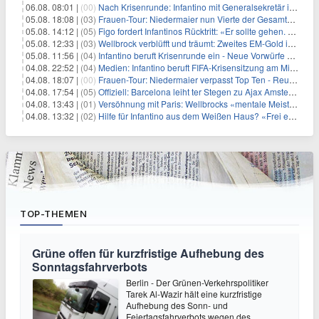
06.08. 08:01 |
(00)
Nach Krisenrunde: Infantino mit Generalsekretär im Stadion
05.08. 18:08 |
(03)
Frauen-Tour: Niedermaier nun Vierte der Gesamtwertung
05.08. 14:12 |
(05)
Figo fordert Infantinos Rücktritt: «Er sollte gehen. Jetzt»
05.08. 12:33 |
(03)
Wellbrock verblüfft und träumt: Zweites EM-Gold in Paris
05.08. 11:56 |
(04)
Infantino beruft Krisenrunde ein - Neue Vorwürfe gegen FIFA
04.08. 22:52 |
(04)
Medien: Infantino beruft FIFA-Krisensitzung am Mittwoch ein
04.08. 18:07 |
(00)
Frauen-Tour: Niedermaier verpasst Top Ten - Reusser siegt
04.08. 17:54 |
(05)
Offiziell: Barcelona leiht ter Stegen zu Ajax Amsterdam aus
04.08. 13:43 |
(01)
Versöhnung mit Paris: Wellbrocks «mentale Meisterleistung»
04.08. 13:32 |
(02)
Hilfe für Infantino aus dem Weißen Haus? «Frei erfunden»
TOP-THEMEN
Grüne offen für kurzfristige Aufhebung des
Sonntagsfahrverbots
Berlin - Der Grünen-Verkehrspolitiker
Tarek Al-Wazir hält eine kurzfristige
Aufhebung des Sonn- und
Feiertagsfahrverbots wegen des