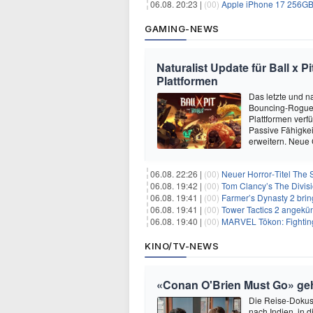
06.08. 20:23 |
(00)
Apple iPhone 17 256GB + 70
GAMING-NEWS
Naturalist Update für Ball x P
Plattformen
Das letzte und na
Bouncing-Roguelit
Plattformen verf
Passive Fähigkei
erweitern. Neue
06.08. 22:26 |
(00)
Neuer Horror‑Titel The S
06.08. 19:42 |
(00)
Tom Clancy’s The Divisi
06.08. 19:41 |
(00)
Farmer’s Dynasty 2 bri
06.08. 19:41 |
(00)
Tower Tactics 2 angekü
06.08. 19:40 |
(00)
MARVEL Tōkon: Fighting
KINO/TV-NEWS
«Conan O'Brien Must Go» geht
Die Reise-Dokuse
nach Indien, in 