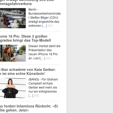
nntagsfahrverbots
Berlin -
Bundesverkehrsministe
r Steffen Bilger (CDU)
erwägt angesichts des
extremen
[…]
(00)
hone 18 Pro: Diese 3 großen
grades bringt das Top-Modell
Diesen Herbst steht die
Präsentation des
neuen iPhone 18 Pro
an. Laut
[…]
(00)
-Star schwärmt von Kaia Gerber:
ie ist eine echte Künstlerin'
(BANG) - Für Graham
Campbell ist Kaia
Gerber weit mehr als
nur ein erfolgreiches
[…]
(00)
go fordert Infantinos Rücktritt: «Er
llte gehen. Jetzt»