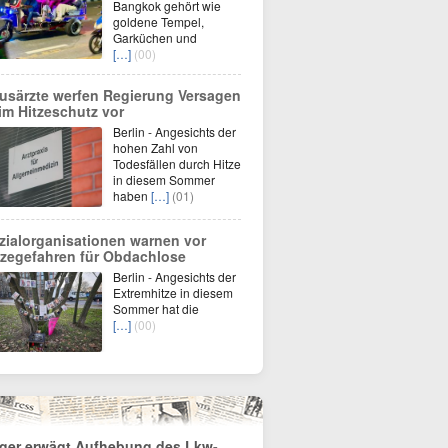
Bangkok gehört wie
goldene Tempel,
Garküchen und
[…]
(00)
usärzte werfen Regierung Versagen
im Hitzeschutz vor
Berlin - Angesichts der
hohen Zahl von
Todesfällen durch Hitze
in diesem Sommer
haben
[…]
(01)
zialorganisationen warnen vor
tzegefahren für Obdachlose
Berlin - Angesichts der
Extremhitze in diesem
Sommer hat die
[…]
(00)
lger erwägt Aufhebung des Lkw-