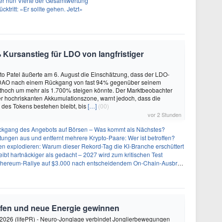
er nun Vierte der Gesamtwertung
ücktritt: «Er sollte gehen. Jetzt»
 Kursanstieg für LDO von langfristiger
to Patel äußerte am 6. August die Einschätzung, dass der LDO-
DAO nach einem Rückgang von fast 94% gegenüber seinem
ithoch um mehr als 1.700% steigen könnte. Der Marktbeobachter
er hochriskanten Akkumulationszone, warnt jedoch, dass die
r des Tokens bestehen bleibt, bis
[…]
(00)
vor 2 Stunden
kgang des Angebots auf Börsen – Was kommt als Nächstes?
stungen aus und entfernt mehrere Krypto-Paare: Wer ist betroffen?
n explodieren: Warum dieser Rekord-Tag die KI-Branche erschüttert
eibt hartnäckiger als gedacht – 2027 wird zum kritischen Test
Ethereum-Rallye auf $3.000 nach entscheidendem On-Chain-Ausbruch
rfen und neue Energie gewinnen
2026 (lifePR) - Neuro-Jonglage verbindet Jonglierbewegungen