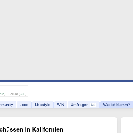
784
) · Forum (
682
)
munity
Lose
Lifestyle
WIN
Umfragen
Was ist klamm?
$$
chüssen in Kalifornien