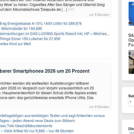
y Wow' zu hören. Cigarettes After Sex-Sänger und Gitarrist Greg
 auf dem Albumabschluss 'Después de
[…]
(00)
vor 8 Stunden
 kg Energieklasse A-10% 1400 U/Min für 289,97€
Wischroboter für 194,99€
nachtungen im DAS LUDWIG Sports Resort inkl. HP + Wellness ab 174€ p.P.
S&
hings Eimer 150 Lutscher für 21,95€
Op
eites Kind zur Welt
Fu
altbarer Smartphones 2026 um 20 Prozent
ichten werden die weltweiten Auslieferungen faltbarer
ahr 2026 im Vergleich zum Vorjahr voraussichtlich um 20
 Hauptverantwortlich für diesen Schub dürfte Apples erstes
Suc
hone sein: das gerüchteweise erwartete iPhone Ultra. Das
vor 9 Stunden
eitsfragebögen aus beliebigen Texten und sagt Antworten voraus
ages – jeden Abend neue Deals zum Stöbern
oses Tide Geschäftskundenkonto
Di
– Viele Artikel für nur 6,66€ – nur 48 Stunden
0