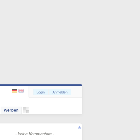
Login
Anmelden
Werben
- keine Kommentare -