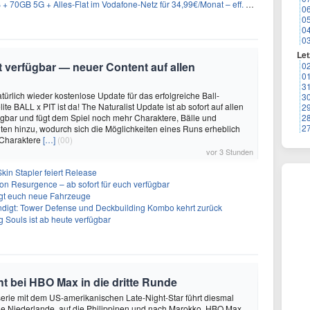
GB 5G + Alles-Flat im Vodafone-Netz für 34,99€/Monat – eff. 4,65€/Monat
0
0
0
0
Let
it verfügbar — neuer Content auf allen
0
0
3
türlich wieder kostenlose Update für das erfolgreiche Ball-
3
e BALL x PIT ist da! The Naturalist Update ist ab sofort auf allen
2
ügbar und fügt dem Spiel noch mehr Charaktere, Bälle und
2
2
ten hinzu, wodurch sich die Möglichkeiten eines Runs erheblich
 Charaktere
[…]
(00)
vor 3 Stunden
kin Stapler feiert Release
on Resurgence – ab sofort für euch verfügbar
ngt euch neue Fahrzeuge
ndigt: Tower Defense und Deckbuilding Kombo kehrt zurück
 Souls ist ab heute verfügbar
 bei HBO Max in die dritte Runde
rie mit dem US-amerikanischen Late-Night-Star führt diesmal
die Niederlande, auf die Philippinen und nach Marokko. HBO Max