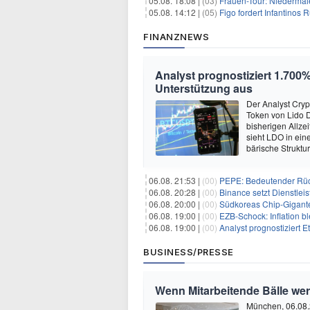
05.08. 18:08 |
(03)
Frauen-Tour: Niedermai
05.08. 14:12 |
(05)
Figo fordert Infantinos R
FINANZNEWS
Analyst prognostiziert 1.700%
Unterstützung aus
Der Analyst Cryp
Token von Lido 
bisherigen Allze
sieht LDO in ein
bärische Struktu
06.08. 21:53 |
(00)
PEPE: Bedeutender Rüc
06.08. 20:28 |
(00)
Binance setzt Dienstlei
06.08. 20:00 |
(00)
Südkoreas Chip-Gigante
06.08. 19:00 |
(00)
EZB-Schock: Inflation bl
06.08. 19:00 |
(00)
Analyst prognostiziert 
BUSINESS/PRESSE
Wenn Mitarbeitende Bälle we
München, 06.08.