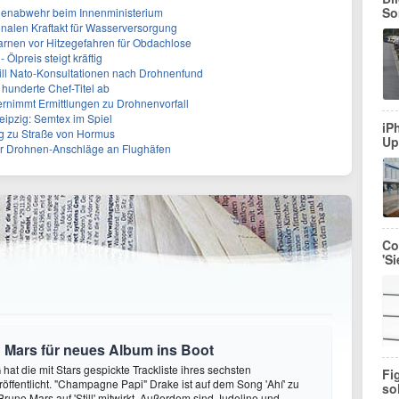
So
nenabwehr beim Innenministerium
alen Kraftakt für Wasserversorgung
arnen vor Hitzegefahren für Obdachlose
Ölpreis steigt kräftig
will Nato-Konsultationen nach Drohnenfund
 hunderte Chef-Titel ab
rnimmt Ermittlungen zu Drohnenvorfall
eipzig: Semtex im Spiel
iP
g zu Straße von Hormus
Up
 für Drohnen-Anschläge an Flughäfen
Co
'S
 Mars für neues Album ins Boot
hat die mit Stars gespickte Trackliste ihres sechsten
Fi
öffentlicht. "Champagne Papi" Drake ist auf dem Song 'Ahí' zu
so
runo Mars auf 'Still' mitwirkt. Außerdem sind Judeline und