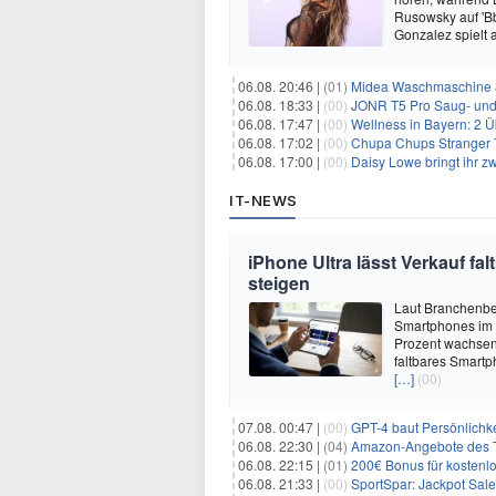
Rusowsky auf 'Bb
Gonzalez spielt
06.08. 20:46 |
(01)
Midea Waschmaschine 8
06.08. 18:33 |
(00)
JONR T5 Pro Saug- und 
06.08. 17:47 |
(00)
Wellness in Bayern: 2 Über
06.08. 17:02 |
(00)
Chupa Chups Stranger T
06.08. 17:00 |
(00)
Daisy Lowe bringt ihr zw
IT-NEWS
iPhone Ultra lässt Verkauf f
steigen
Laut Branchenber
Smartphones im J
Prozent wachsen.
faltbares Smartp
[…]
(00)
07.08. 00:47 |
(00)
GPT-4 baut Persönlichk
06.08. 22:30 |
(04)
Amazon-Angebote des T
06.08. 22:15 |
(01)
200€ Bonus für kostenl
06.08. 21:33 |
(00)
SportSpar: Jackpot Sale 