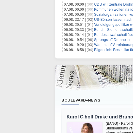
07.08. 00:00 |
(00)
CDU will zentrale Droh
07.08. 00:00 |
(00)
Kommunen wollen nation
07.08. 00:00 |
(00)
Sozialorganisationen w
06.08. 22:17 |
(02)
US-Börsen lassen nach - 
06.08. 20:51 |
(01)
Verteidigungspolitiker 
06.08. 20:33 |
(04)
Bericht: Siemens schafft
06.08. 20:14 |
(01)
Bundesanwaltschaft übe
06.08. 19:54 |
(06)
Sprengstoff-Drohne in L
06.08. 19:20 |
(03)
Warten auf Vereinbarun
06.08. 18:58 |
(04)
Bilger sieht Restrisiko
BOULEVARD-NEWS
Karol G holt Drake und Bruno
(BANG) - Karol G 
Studioalbums ver
hören, während B