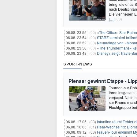
bringt die dritt
nach Deutschland
Die vier neuen E
[…]
(00)
06.08. 23:55 |
(00)
«The Office»-Star Rainn
06.08. 23:54 |
(00)
STARZ terminiert britisc
06.08. 23:52 |
(00)
Neuauflage von «Monarc
06.08. 23:50 |
(00)
«The Thundermans» keh
06.08. 23:48 |
(00)
Disney+ zeigt Travis-B
SPORT-NEWS
Pienaar gewinnt Etappe - Lip
Tournon-sur-Rhôn
ihren insgesamt 
verpasst. Nach 
sur-Rhone musste
Fluchtgruppe be
06.08. 17:05 |
(03)
Infantino räumt Fehler e
06.08. 16:05 |
(01)
Real-Wechsel fix: Dioma
06.08. 09:12 |
(03)
Frauen-Tour erklimmt M