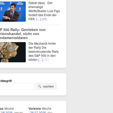
Rabat (dpa) - Der
ehemalige
Weltfußballer Luis Figo
fordert das Ende der
FIFA-
[…]
(05)
P 500 Rally: Getrieben von
tionshandel, nicht von
ndamentaldaten
Die Mechanik hinter
der Rally Die
beeindruckende Rally
des S&P 500 in den
letzten
[…]
(00)
hbegriff
suchen
ese
Woche
Vorletzte
Woche
7.08.2026
26.07.2026
(Heute)
(So)