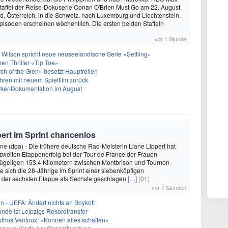
e Staffel der Reise-Dokuserie Conan O'Brien Must Go am 22. August
, Österreich, in die Schweiz, nach Luxemburg und Liechtenstein.
pisoden erscheinen wöchentlich. Die ersten beiden Staffeln
vor 1 Stunde
 Wilson spricht neue neuseeländische Serie «Settling»
hen Thriller «Tip Toe»
h of the Glen» besetzt Hauptrollen
ren mit neuem Spielfilm zurück
arker-Dokumentation im August
pert im Sprint chancenlos
e (dpa) - Die frühere deutsche Rad-Meisterin Liane Lippert hat
zweiten Etappenerfolg bei der Tour de France der Frauen
hügeligen 153,4 Kilometern zwischen Montbrison und Tournon-
 sich die 28-Jährige im Sprint einer siebenköpfigen
i der sechsten Etappe als Sechste geschlagen
[…]
(01)
vor 7 Stunden
in - UEFA: Ändert nichts an Boykott
nde ist Leipzigs Rekordtransfer
ythos Ventoux: «Können alles schaffen»