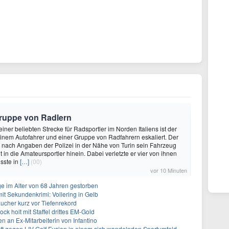
 Gruppe von Radlern
 einer beliebten Strecke für Radsportler im Norden Italiens ist der
einem Autofahrer und einer Gruppe von Radfahrern eskaliert. Der
e nach Angaben der Polizei in der Nähe von Turin sein Fahrzeug
t in die Amateursportler hinein. Dabei verletzte er vier von ihnen
sste in
[…]
(00)
vor 10 Minuten
ge im Alter von 68 Jahren gestorben
mit Sekundenkrimi: Vollering in Gelb
ucher kurz vor Tiefenrekord
ock holt mit Staffel drittes EM-Gold
n an Ex-Mitarbeiterin von Infantino
ft gegen LIV Golf Fusion in einem sich wandelnden Sportumfeld