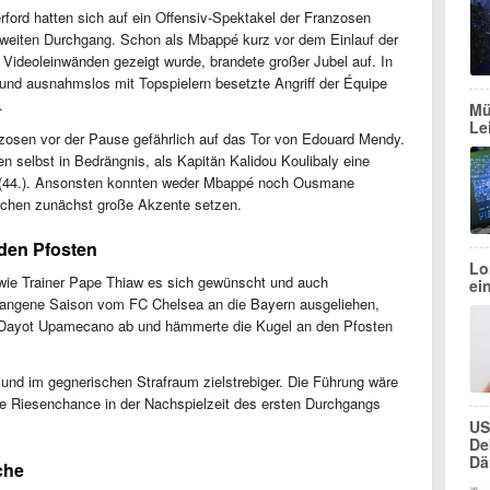
rford hatten sich auf ein Offensiv-Spektakel der Franzosen
m zweiten Durchgang. Schon als Mbappé kurz vor dem Einlauf der
Videoleinwänden gezeigt wurde, brandete großer Jubel auf. In
e und ausnahmslos mit Topspielern besetzte Angriff der Équipe
.
Mü
Le
nzosen vor der Pause gefährlich auf das Tor von Edouard Mendy.
n selbst in Bedrängnis, als Kapitän Kalidou Koulibaly eine
te (44.). Ansonsten konnten weder Mbappé noch Ousmane
hen zunächst große Akzente setzen.
 den Pfosten
Lo
wie Trainer Pape Thiaw es sich gewünscht und auch
ei
rgangene Saison vom FC Chelsea an die Bayern ausgeliehen,
 Dayot Upamecano ab und hämmerte die Kugel an den Pfosten
und im gegnerischen Strafraum zielstrebiger. Die Führung wäre
ne Riesenchance in der Nachspielzeit des ersten Durchgangs
US
De
Dä
che