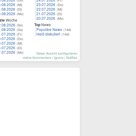
(Do)
(Fr)
5.08.2026
23.07.2026
(Mi)
(Do)
4.08.2026
22.07.2026
(Di)
(Mi)
3.08.2026
21.07.2026
(Mo)
(Di)
20.07.2026
(Mo)
zte
Woche
Top
News
2.08.2026
(So)
1.08.2026
Populäre News
(Sa)
(14d)
1.07.2026
Heiß diskutiert
(Fr)
(14d)
0.07.2026
(Do)
9.07.2026
(Mi)
8.07.2026
(Di)
7.07.2026
(Mo)
News-Ansicht konfigurieren
meine Kommentare
|
Ignore
|
Notifies