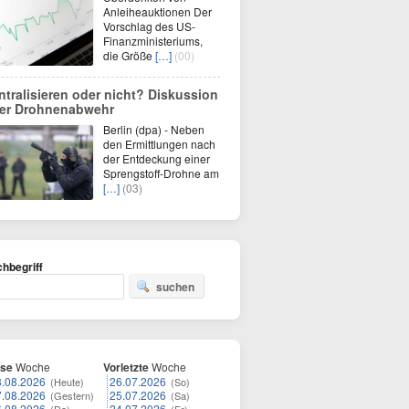
Anleiheauktionen Der
Vorschlag des US-
Finanzministeriums,
die Größe
[…]
(00)
ntralisieren oder nicht? Diskussion
er Drohnenabwehr
Berlin (dpa) - Neben
den Ermittlungen nach
der Entdeckung einer
Sprengstoff-Drohne am
[…]
(03)
hbegriff
suchen
ese
Woche
Vorletzte
Woche
8.08.2026
26.07.2026
(Heute)
(So)
7.08.2026
25.07.2026
(Gestern)
(Sa)
6.08.2026
24.07.2026