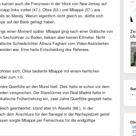
n kamen auch die Franzosen in der Hitze von New Jersey auf
napp links vorbei (47.). Olise (53.) und Mbappé (57.) aus
eils an Mendy. Warum eigentlich nicht gleich so, dürfte sich
mps auf der Bank gefragt haben.
rdings einen Moment später. Mbappé ging nach einer Grätsche von
Ze
üb
n Sechzehner zu Boden, bekam aber keinen Elfmeter. Nicht
alische Schiedsrichter Alireza Faghani vom Video-Assistenten
orden war. Eine harte Entscheidung des Referees.
ohnten sich. Olise bediente Mbappé mit einem herrlichen
orbei zum 1:0.
inäre Querflöte an den Mund hielt. Dies hatte er schon vor dem
Suc
den versprochen. Der Starstürmer von Real Madrid hatte in
kalische Früherziehung ein, zwei Jahre Querflöte gespielt hatte.
eich geantwortet, stand aber im Abseits (68.). In der
ch dem Anschluss für den Senegal in der Nachspielzeit geriet
dessen sorgte Mbappé per Fernschuss für die endgültige
Di
0
0
0