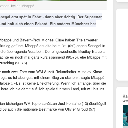
anzosen: Kylian Mbappé.
gal erst spät in Fahrt - dann aber richtig. Der Superstar
s und holt sich einen Rekord. Ein anderer Münchner hat
 Mbappé und Bayern-Profi Michael Olise haben Titelanwärter
tsieg geführt. Mbappé erzielte beim 3:1 (0:0) gegen Senegal in
e die überragende Vorarbeit. Der eingewechselte Bradley Barcola
machte es noch mal ganz kurz spannend (90.+5), ehe Mbappé mit
zuschlug (90.+6).
ur noch zwei Tore vom WM-Allzeit-Rekordhalter Miroslav Klose
elegt, es ist aber gut, mit einem Sieg zu starten», sagte Mbappé
albzeit. «Es ist keine Erleichterung. Wenn ich anfange, über die
höre ich nie damit auf. Ich spiele für mein Land, ich will bis ins
Ka
we
en bisherigen WM-Toptorschützen Just Fontaine (13) überflügelt
d 58 auch die nationale Bestmarke von Olivier Giroud (57)