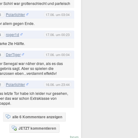
r Schiri war grottenschlecht und parteisch
Polarlichter
5
17.06. um 03:04
r allem gegen Ende.
roger1d
4
17.06. um 00:23
arke 2te Hälfte.
DerTiger
3
17.06. um 00:04
r Senegal war näher dran, als es das
gebnis sagt. Aber so spielen die
anzosen eben...verdammt effektiv!
Polarlichter
2
16.06. um 23:44
s letzte Tor habe ich leider nur gesehen,
er das war schon Extraklasse von
bappé.
alle 6 Kommentare anzeigen
JETZT kommentieren
forum