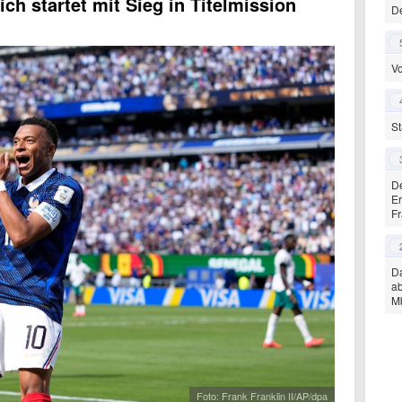
ch startet mit Sieg in Titelmission
De
Vo
St
De
Er
Fr
Da
ab
M
Foto: Frank Franklin II/AP/dpa