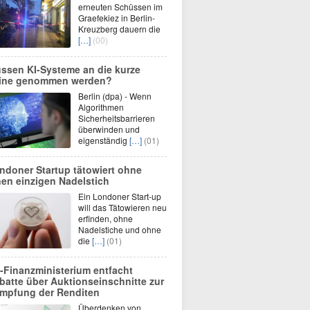
erneuten Schüssen im
Graefekiez in Berlin-
Kreuzberg dauern die
[…]
(00)
ssen KI-Systeme an die kurze
ine genommen werden?
Berlin (dpa) - Wenn
Algorithmen
Sicherheitsbarrieren
überwinden und
eigenständig
[…]
(01)
ndoner Startup tätowiert ohne
nen einzigen Nadelstich
Ein Londoner Start-up
will das Tätowieren neu
erfinden, ohne
Nadelstiche und ohne
die
[…]
(01)
-Finanzministerium entfacht
batte über Auktionseinschnitte zur
mpfung der Renditen
Überdenken von