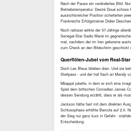
Nach der Pause ein verändertes Bild: Nu
Betriebstemperatur. Desiré Doué schoss k
aussichtsreicher Position scheiterten jew
Frankreichs Erfolgstrainer Didier Descha
Noch ratloser wirkte der 57-Jährige alle
Senegal-Star Sadio Mané im gegnerische
mal, nachdem der im Iran geborene austr
zum Check an den Bildschirm geschickt w
Querflöten-Jubel vom Real-Star
Doch Les Bleus blieben dran. Und sie bel
Steilpass - und der traf flach an Mendy v
Mbappé jubelte, in dem er sich eine imag
Spiel dem britischen Comedian James Cor
dessen Sendung erzählt, dass er als musi
Jackson hätte fast mit dem direkten Ausgl
Schlussphase erhöhte Barcola auf 2:0. Na
der Sieg nur ganz kurz in Gefahr - statt
Entscheidung.