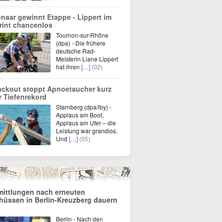
enaar gewinnt Etappe - Lippert im
rint chancenlos
Tournon-sur-Rhône
(dpa) - Die frühere
deutsche Rad-
Meisterin Liane Lippert
hat ihren
[…]
(02)
ackout stoppt Apnoetaucher kurz
r Tiefenrekord
Starnberg (dpa/lby) -
Applaus am Boot,
Applaus am Ufer – die
Leistung war grandios.
Und
[…]
(05)
mittlungen nach erneuten
hüssen in Berlin-Kreuzberg dauern
Berlin - Nach den