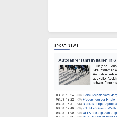
SPORT-NEWS
Autofahrer fährt in Italien in
Turin (dpa) - Auf
Streit zwischen 
Autofahrer setzt
aus voller Absich
schwer. Einer mu
08.08. 18:24 |
(00)
Lionel Messis Vater Jor
08.08. 18:22 |
(00)
Frauen-Tour vor Finale 
08.08. 15:37 |
(05)
Blackout stoppt Apnoeta
08.08. 12:40 |
(00)
«Nicht erträumt»: Wellbr
08.08. 11:00 |
(00)
UEFA bestätigt Zahlunge
07.08. 22:05 |
(00)
PGA Tour bleibt standha