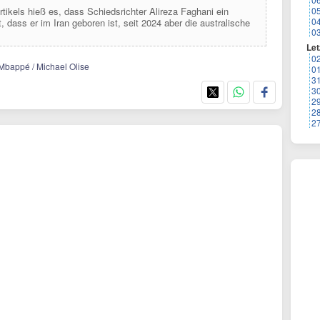
rtikels hieß es, dass Schiedsrichter Alireza Faghani ein
0
0
t, dass er im Iran geboren ist, seit 2024 aber die australische
0
Let
0
 Mbappé / Michael Olise
0
3
3
2
2
2