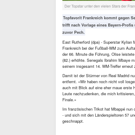
Der Topstar unter den vielen Stars der Fr
Topfavorit Frankreich kommt gegen Sene
trifft nach Vorlage eines Bayern-Profi
zuvor Pech.
East Rutherford (dpa) - Superstar Kylian
Frankreich bei der Fußball-WM zum Auftak
der 66. Minute die Führung, Olise leistet
(82.) erhöhte. Senegals Ibrahim Mbaye 
seinem insgesamt 14. WM-Treffer erneut 
Damit ist der Stürmer von Real Madrid n
entfernt. «Wir haben noch nicht voll losg
auch mit Blick auf eine eher maue erste H
Leute nachzudenken, die mich kritisieren, 
Finale.»
Im französischen Trikot hat Mbappé nun d
- und sich mit den Länderspieltoren 57 un
geschnappt.