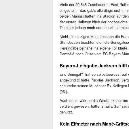
Viele der 80.545 Zuschauer in East Ruthe
eingestellt - das gab's allerdings erst i
beiden Mannschaften ins Stadion auf den 
der ersten Halbzeit blieb der hochgelobt
Tricolore jedoch noch erstaunlich harmlos
Nicht ein einziges Mal schossen die Fra
Stattdessen brachten sich die Senegalese
Hereingabe beinahe ins eigene Tor klär
Dembélé noch Olise vom FC Bayern Münc
Bayern-Leihgabe Jackson trifft
Und Senegal? Trat so selbstbewusst auf 
angekündigt hatte. Nicolas Jackson, ve
schüttelte seinen Münchner Ex-Kollegen
(25.).
Auch sonst wirkten die Westafrikaner am 
verdient gewesen, hätte Ismaila Sarr sei
genutzt.
Kein Elfmeter nach Mané-Gräts