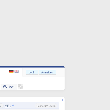
Login
Anmelden
Werben
MFju
6
17.06. um 06:26