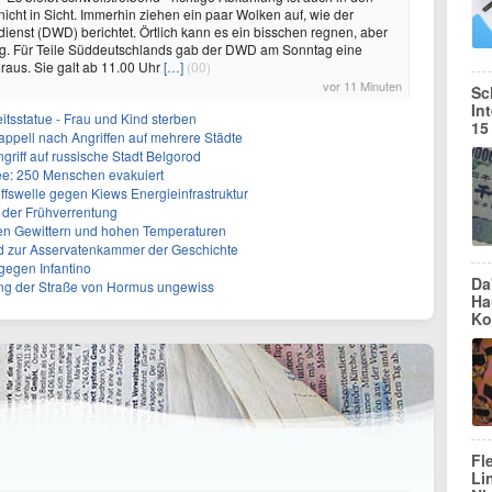
icht in Sicht. Immerhin ziehen ein paar Wolken auf, wie der
ienst (DWD) berichtet. Örtlich kann es ein bisschen regnen, aber
ug. Für Teile Süddeutschlands gab der DWD am Sonntag eine
aus. Sie galt ab 11.00 Uhr
[…]
(00)
vor 11 Minuten
Sc
In
itsstatue - Frau und Kind sterben
15
sappell nach Angriffen auf mehrere Städte
ngriff auf russische Stadt Belgorod
e: 250 Menschen evakuiert
ffswelle gegen Kiews Energieinfrastruktur
 der Frühverrentung
en Gewittern und hohen Temperaturen
 zur Asservatenkammer der Geschichte
gegen Infantino
Da
ng der Straße von Hormus ungewiss
Ha
Ko
Fl
Li