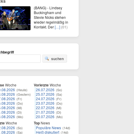
cks
(BANG) - Lindsey
Buckingham und
Stevie Nicks stehen
wieder regelmäßig in
Kontakt. Der
[…]
(01)
hbegriff
suchen
ese
Woche
Vorletzte
Woche
9.08.2026
26.07.2026
(Heute)
(So)
8.08.2026
25.07.2026
(Gestern)
(Sa)
7.08.2026
24.07.2026
(Fr)
(Fr)
6.08.2026
23.07.2026
(Do)
(Do)
5.08.2026
22.07.2026
(Mi)
(Mi)
4.08.2026
21.07.2026
(Di)
(Di)
3.08.2026
20.07.2026
(Mo)
(Mo)
zte
Woche
Top
News
2.08.2026
Populäre News
(So)
(14d)
1.08.2026
Heiß diskutiert
(Sa)
(14d)