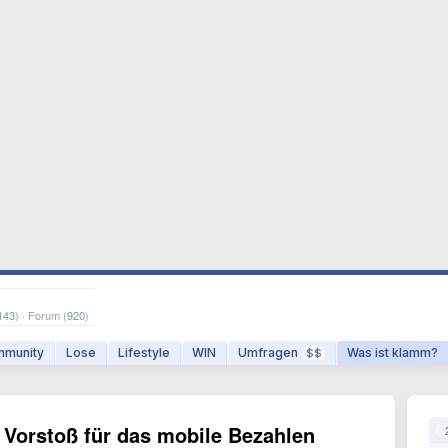
143
) · Forum (
920
)
munity
Lose
Lifestyle
WIN
Umfragen
Was ist klamm?
$$
 Vorstoß für das mobile Bezahlen