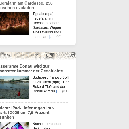
ueralarm am Gardasee: 250
nschen evakuiert
Tignale (dpa) -
Feueralarm im
Hochsommer am
Gardasee: Wegen
eines Waldbrands
haben am
[…]
(00)
sserarme Donau wird zur
servatenkammer der Geschichte
Budapest/Prahovo/Sofi
a/Bratislava (dpa) - Der
Rekord-Tiefstand der
Donau wirft für
[…]
(01)
richt: iPad-Lieferungen im 2.
artal 2026 um 7,5 Prozent
sunken
Nach einem neuen
Bericht des