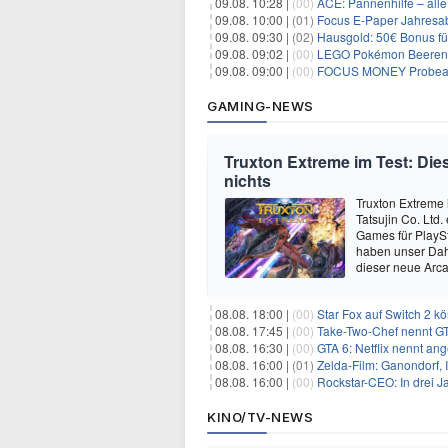
09.08. 10:28 |
(00)
ACE: Pannenhilfe – alle 
09.08. 10:00 |
(01)
Focus E-Paper Jahresab
09.08. 09:30 |
(02)
Hausgold: 50€ Bonus fü
09.08. 09:02 |
(00)
LEGO Pokémon Beerenfet
09.08. 09:00 |
(00)
FOCUS MONEY Probeabo
GAMING-NEWS
Truxton Extreme im Test: Dies
nichts
Truxton Extreme 
Tatsujin Co. Ltd
Games für PlaySt
haben unser Dah
dieser neue Arca
08.08. 18:00 |
(00)
Star Fox auf Switch 2 k
08.08. 17:45 |
(00)
Take-Two-Chef nennt GT
08.08. 16:30 |
(00)
GTA 6: Netflix nennt an
08.08. 16:00 |
(01)
Zelda-Film: Ganondorf, 
08.08. 16:00 |
(00)
Rockstar-CEO: In drei J
KINO/TV-NEWS