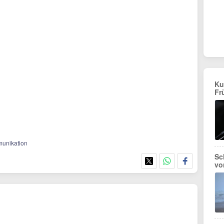
Ku
Fr
mmunikation
Sc
vo