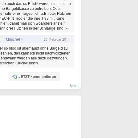
nde auch das es Pflicht werden sollte, eine
ine Bargeldkasse zu betreiben. Oder
ternativ eine Tragepflicht z.B. roter Hütchen
r EC-PIN Trödler die ihre 1,93 mit Karte
hlen, damit man sich woanders anstellt
nn drei Hütchen in der Schlange sind! :-)
Muschel
1
25. Februar 2014
r so blöd ist überhaupt ohne Bargeld zu
zahlen, das kann ich nicht nachvollziehen.
rgendwann werden alle dazu gezwungen.
rzlichen Glückwunsch.
JETZT kommentieren
forum