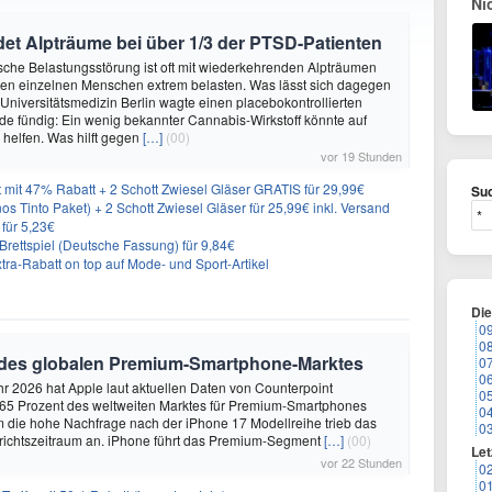
Ni
et Alpträume bei über 1/3 der PTSD-Patienten
sche Belastungsstörung ist oft mit wiederkehrenden Alpträumen
den einzelnen Menschen extrem belasten. Was lässt sich dagegen
 Universitätsmedizin Berlin wagte einen placebokontrollierten
e fündig: Ein wenig bekannter Cannabis-Wirkstoff könnte auf
helfen. Was hilft gegen
[…]
(00)
vor 19 Stunden
 mit 47% Rabatt + 2 Schott Zwiesel Gläser GRATIS für 29,99€
Suc
os Tinto Paket) + 2 Schott Zwiesel Gläser für 25,99€ inkl. Versand
 für 5,23€
rettspiel (Deutsche Fassung) für 9,84€
ra-Rabatt on top auf Mode- und Sport-Artikel
Di
0
0
 des globalen Premium-Smartphone-Marktes
0
0
hr 2026 hat Apple laut aktuellen Daten von Counterpoint
0
 65 Prozent des weltweiten Marktes für Premium-Smartphones
0
em die hohe Nachfrage nach der iPhone 17 Modellreihe trieb das
0
ichtszeitraum an. iPhone führt das Premium-Segment
[…]
(00)
Let
vor 22 Stunden
0
0