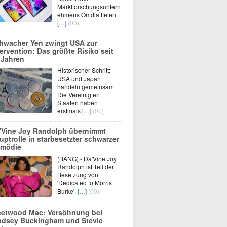
Marktforschungsuntern
ehmens Omdia fielen
[…]
(00)
hwacher Yen zwingt USA zur
tervention: Das größte Risiko seit
 Jahren
Historischer Schritt:
USA und Japan
handeln gemeinsam
Die Vereinigten
Staaten haben
erstmals
[…]
(00)
'Vine Joy Randolph übernimmt
uptrolle in starbesetzter schwarzer
mödie
(BANG) - Da'Vine Joy
Randolph ist Teil der
Besetzung von
'Dedicated to Morris
Burke'.
[…]
(00)
eetwood Mac: Versöhnung bei
ndsey Buckingham und Stevie