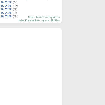
1.07.2026
(Fr)
0.07.2026
(Do)
9.07.2026
(Mi)
8.07.2026
(Di)
7.07.2026
(Mo)
News-Ansicht konfigurieren
meine Kommentare
|
Ignore
|
Notifies