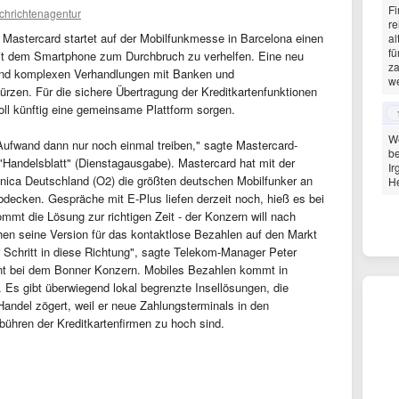
Fi
chrichtenagentur
re
n Mastercard startet auf der Mobilfunkmesse in Barcelona einen
al
fü
t dem Smartphone zum Durchbruch zu verhelfen. Eine neu
za
 und komplexen Verhandlungen mit Banken und
we
rzen. Für die sichere Übertragung der Kreditkartenfunktionen
oll künftig eine gemeinsame Plattform sorgen.
We
ufwand dann nur noch einmal treiben," sagte Mastercard-
be
Handelsblatt" (Dienstagausgabe). Mastercard hat mit der
I
ica Deutschland (O2) die größten deutschen Mobilfunker an
He
bdecken. Gespräche mit E-Plus liefen derzeit noch, hieß es bei
mt die Lösung zur richtigen Zeit - der Konzern will nach
hen seine Version für das kontaktlose Bezahlen auf den Markt
er Schritt in diese Richtung", sagte Telekom-Manager Peter
nt bei dem Bonner Konzern. Mobiles Bezahlen kommt in
 Es gibt überwiegend lokal begrenzte Insellösungen, die
 Handel zögert, weil er neue Zahlungsterminals in den
ühren der Kreditkartenfirmen zu hoch sind.