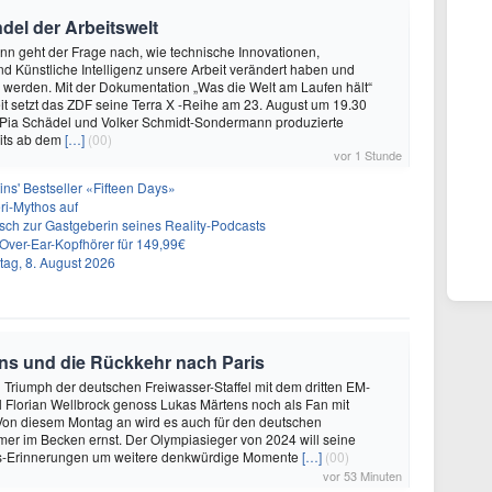
del der Arbeitswelt
n geht der Frage nach, wie technische Innovationen,
und Künstliche Intelligenz unsere Arbeit verändert haben und
 werden. Mit der Dokumentation „Was die Welt am Laufen hält“
t setzt das ZDF seine Terra X -Reihe am 23. August um 19.30
n Pia Schädel und Volker Schmidt-Sondermann produzierte
eits ab dem
[…]
(00)
vor 1 Stunde
rtins' Bestseller «Fifteen Days»
eri-Mythos auf
ch zur Gastgeberin seines Reality-Podcasts
Over-Ear-Kopfhörer für 149,99€
ag, 8. August 2026
tens und die Rückkehr nach Paris
n Triumph der deutschen Freiwasser-Staffel mit dem dritten EM-
 Florian Wellbrock genoss Lukas Märtens noch als Fan mit
. Von diesem Montag an wird es auch für den deutschen
er im Becken ernst. Der Olympiasieger von 2024 will seine
is-Erinnerungen um weitere denkwürdige Momente
[…]
(00)
vor 53 Minuten