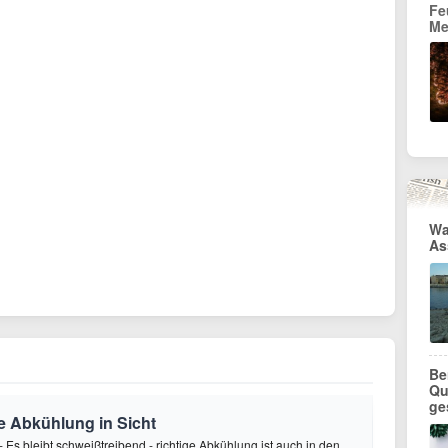
Fe
Me
Wa
As
Be
Qu
ge
e Abkühlung in Sicht
 Es bleibt schweißtreibend - richtige Abkühlung ist auch in den