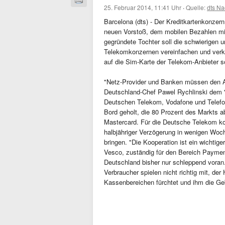
25. Februar 2014, 11:41 Uhr
·
Quelle:
dts Na
Barcelona (dts) - Der Kreditkartenkonzer
neuen Vorstoß, dem mobilen Bezahlen mi
gegründete Tochter soll die schwierigen
Telekomkonzernen vereinfachen und verkü
auf die Sim-Karte der Telekom-Anbieter s
"Netz-Provider und Banken müssen den A
Deutschland-Chef Pawel Rychlinski dem "
Deutschen Telekom, Vodafone und Telefon
Bord geholt, die 80 Prozent des Markts a
Mastercard. Für die Deutsche Telekom kom
halbjähriger Verzögerung in wenigen Woc
bringen. "Die Kooperation ist ein wichtig
Vesco, zuständig für den Bereich Payme
Deutschland bisher nur schleppend voran.
Verbraucher spielen nicht richtig mit, der
Kassenbereichen fürchtet und ihm die Geb