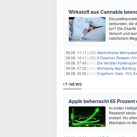
Wirkstoff aus Cannabis beend
Die posttraumati
verbunden, die 
tun? Die Charité
Versuch und wurd
natürlichem Weg 
09.08. 11:11 |
(03)
Alkoholfreies Weinpaket
09.08. 10:11 |
(05)
6 Flaschen Rotwein (Vin
09.08. 07:45 |
(00)
Die Verräter Kartenspiel
09.08. 07:22 |
(00)
Monopoly App Banking B
08.08. 20:55 |
(00)
Engelhorn Sale: 15% Ext
IT-NEWS
Apple beherrscht 65 Prozent
Im ersten Halbja
Research stolze
erobert. Vor all
Wachstum im Ber