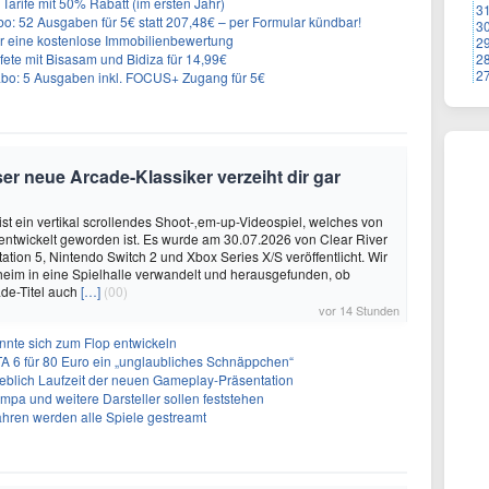
Tarife mit 50% Rabatt (im ersten Jahr)
3
o: 52 Ausgaben für 5€ statt 207,48€ – per Formular kündbar!
3
r eine kostenlose Immobilienbewertung
2
e mit Bisasam und Bidiza für 14,99€
2
2
: 5 Ausgaben inkl. FOCUS+ Zugang für 5€
er neue Arcade-Klassiker verzeiht dir gar
ist ein vertikal scrollendes Shoot-‚em-up-Videospiel, welches von
. entwickelt geworden ist. Es wurde am 30.07.2026 von Clear River
ation 5, Nintendo Switch 2 und Xbox Series X/S veröffentlicht. Wir
eim in eine Spielhalle verwandelt und herausgefunden, ob
de-Titel auch
[…]
(00)
vor 14 Stunden
önnte sich zum Flop entwickeln
A 6 für 80 Euro ein „unglaubliches Schnäppchen“
geblich Laufzeit der neuen Gameplay-Präsentation
Impa und weitere Darsteller sollen feststehen
ahren werden alle Spiele gestreamt