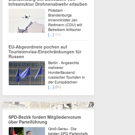
Infrastruktur Drohnenabwehr erlauben
Potsdam -
Brandenburgs
Innenminister Jan
Redmann (CDU) will
Betreibern kritischer
[…]
(00)
EU-Abgeordnete pochen auf
Touristenvisa-Einschränkungen für
Russen
Berlin - Angesichts
mehrerer
Hunderttausend
russischer Touristen in
der Europäischen
[…]
(01)
SPD-Bezirk fordert Mitgliedervotum
über Parteiführung
Groß-Gerau - Die
beiden SPD-Parteichefs