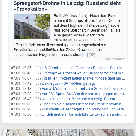
Sprengstoff-Drohne in Leipzig: Russland sieht
«Provokation»
Berlin/Moskau (dpa) - Nach dem Fund
einer mit Sprengstoff bestückten Drohne
auf dem Flughafen Halle/Leipzig hat die
russische Botschaft in Berlin den Fall als
eine gegen Moskau gerichtete
Provokation bezeichnet. «Es ist
offensichtlich, dass diese hastig zusammengeschusterte
Provokation ausschließlich den Zielen Kiews und des
militaristischen Flügels der europäischen
[…]
(02)
vor 7 Minuten
07.08. 19:35 |
(00)
US-Senat stimmt für Gesetz zu Russland-Sanktionen
07.08. 18:40 |
(02)
Umfrage: 46 Prozent wollen Bundespräsident mit Politik-Erfahrung
07.08. 18:07 |
(07)
Forsa: 47 Prozent halten Merkel für geeignet als Bundespräsidentin
07.08. 17:49 |
(03)
Dax legt zu - SAP-Aktien gefragt
07.08. 17:18 |
(05)
Forsa: Mehrheit indifferent zum Geschlecht des Bundespräsidenten
07.08. 17:08 |
(02)
Vor EM: Sprint-Ass Ansah wehrt sich gegen drohende Sperre
07.08. 16:43 |
(06)
Kretschmann lobt Merz und verteidigt Spahn
07.08. 16:36 |
(03)
Spanien stellt Italien Ultimatum: Grenzkontrollen beenden
07.08. 16:26 |
(05)
Wirtschaftsweiser gegen Einführung von Schwerarbeiter-Rente
07.08. 16:06 |
(00)
Undefinierbarer Geruch führt zu Zwischenlandung von Flieger