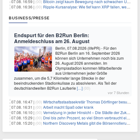
07.08. 16:59 |
(00)
Bitcoin zeigt kaum Bewegung nach schwachen US-Arbeitsmarktdaten, Fed-Zinserhöhungschancen sinken auf 44%
07.08. 16:36 |
(00)
Ripple-Kursanalyse: Wie tief kann XRP fallen, wenn die $1-Unterstützung am Wochenende verloren geht?
BUSINESS/PRESSE
Endspurt für den B2Run Berlin:
Anmeldeschluss am 26. August
Berlin, 07.08.2026 (lifePR) - Für den
B2Run Berlin am 16. September 2026
können sich Unternehmen noch bis zum
26. August 2026 anmelden. Im
Olympiastadion kommen Mitarbeitende
aus Unternehmen jeder Größe
zusammen, um die 5,7 Kilometer lange Strecke in der
beeindruckenden Stadionkulisse zu absolvieren. Als Teil der
deutschlandweiten B2Run Laufserie
[…]
(00)
vor 7 Stunden
07.08. 16:47 |
(00)
Wirtschaftsstaatssekretär Thomas Dörflinger besucht Handwerksbetrieb im Kammerbezirk Freiburg
07.08. 16:31 |
(00)
Arbeit macht Spaß oder krank
07.08. 16:10 |
(00)
Vernetzung in jeder Hinsicht – Die Städte der Zukunft sind grün-blau
07.08. 15:29 |
(00)
Drei bis zehn Prozent, so viel Strom verbraucht ein Aufzug im Gebäude
07.08. 15:20 |
(00)
Northern Discovery Metals gibt die Börsennotierung an der Frankfurter Wertpapierbörse bekannt