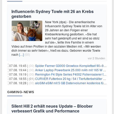
Influencerin Sydney Towle mit 26 an Krebs
gestorben
New York (dpa) - Die amerikanische
Influencerin Sydney Towle ist im Alter von
26 Jahren an den Folgen einer
Krebserkrankung gestorben. «Sie hat
sehr hart gekämpft und wir sind so stolz
auf sie», teilte ihre Familie in einem
Video auf ihren Profilen in den sozialen Medien mit. «Wir werden
dich immer so sehr lieben», hieß es dazu. Geboren wurde Towle
nach
[…]
(00)
vor 2 Stunden
07.08. 19:45 |
(00)
Spider Farmer G3000 Growbox-Komplettset 90×90×180 cm für 379,99€
07.08. 19:44 |
(00)
Anker Laptop Powerbank 25.000 mAh mit 165 W refurbished für 58,39€
07.08. 19:19 |
(00)
Remington F4 Style Series F4002 Folienrasierer für 18,99€
07.08. 18:55 |
(01)
CURVER Futterbox 20 kg / 54 l Tierfutterbehälter mit Rollen für 19,99€
07.08. 18:28 |
(00)
aloSIM eSIM mit 5 GB Datenvolumen kostenlos für Windscribe-Pro-Nutzer
GAMING-NEWS
Silent Hill 2 erhält neues Update – Bloober
verbessert Grafik und Performance