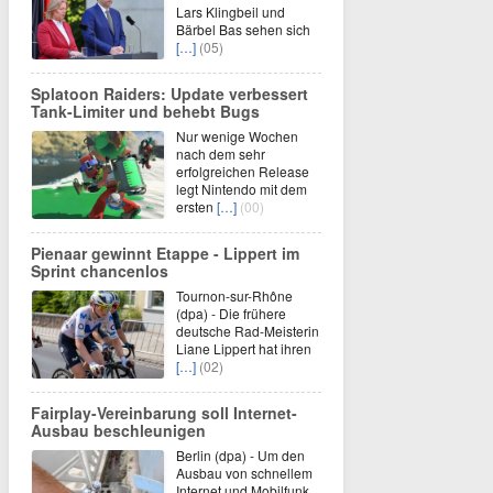
Lars Klingbeil und
Bärbel Bas sehen sich
[…]
(05)
Splatoon Raiders: Update verbessert
Tank-Limiter und behebt Bugs
Nur wenige Wochen
nach dem sehr
erfolgreichen Release
legt Nintendo mit dem
ersten
[…]
(00)
Pienaar gewinnt Etappe - Lippert im
Sprint chancenlos
Tournon-sur-Rhône
(dpa) - Die frühere
deutsche Rad-Meisterin
Liane Lippert hat ihren
[…]
(02)
Fairplay-Vereinbarung soll Internet-
Ausbau beschleunigen
Berlin (dpa) - Um den
Ausbau von schnellem
Internet und Mobilfunk