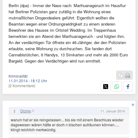
Berlin (dpa) - Immer der Nase nach: Marihuanageruch im Hausflur
hat Berliner Polizisten ganz zufällig in die Wohnung eines
mutmaßlichen Drogendealers geführt. Eigentlich wollten die
Beamten wegen einer Ordnungswidrigkeit zu einem anderen
Bewohner des Hauses im Ortsteil Wedding. Im Treppenhaus
bemerkten sie am Abend den Marihuanageruch - und folgten ihm.
An der verdächtigen Tür öffnete ein 46-Jähriger, der den Polizisten
erlaubte, seine Wohnung zu durchsuchen. Sie fanden dort
Cannabistütchen, 6 Handys, 13 Simkarten und mehr als 2000 Euro
Bargeld. Gegen den Verdächtigen wird nun ermittelt.
Kriminalität
11.01.2014
·
18:12 Uhr
[2 Kommentare]
Dizmo
2
11. Januar 2014
warum hat er sie reingelassen... bis sie mit einem Beschluss wieder
dagewesen wären hätte er doch n bischen aufräumen können.....
klingt reichlich merkwürdig.