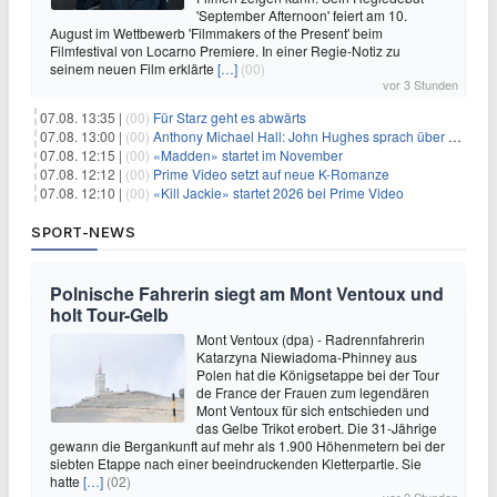
'September Afternoon' feiert am 10.
August im Wettbewerb 'Filmmakers of the Present' beim
Filmfestival von Locarno Premiere. In einer Regie-Notiz zu
seinem neuen Film erklärte
[…]
(00)
vor 3 Stunden
07.08. 13:35 |
(00)
Für Starz geht es abwärts
07.08. 13:00 |
(00)
Anthony Michael Hall: John Hughes sprach über eine Fortsetzung von 'The Breakfast Club'
07.08. 12:15 |
(00)
«Madden» startet im November
07.08. 12:12 |
(00)
Prime Video setzt auf neue K-Romanze
07.08. 12:10 |
(00)
«Kill Jackie» startet 2026 bei Prime Video
SPORT-NEWS
Polnische Fahrerin siegt am Mont Ventoux und
holt Tour-Gelb
Mont Ventoux (dpa) - Radrennfahrerin
Katarzyna Niewiadoma-Phinney aus
Polen hat die Königsetappe bei der Tour
de France der Frauen zum legendären
Mont Ventoux für sich entschieden und
das Gelbe Trikot erobert. Die 31-Jährige
gewann die Bergankunft auf mehr als 1.900 Höhenmetern bei der
siebten Etappe nach einer beeindruckenden Kletterpartie. Sie
hatte
[…]
(02)