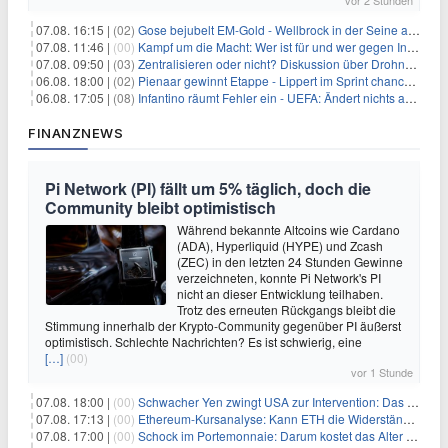
vor 2 Stunden
07.08. 16:15 |
(02)
Gose bejubelt EM-Gold - Wellbrock in der Seine ausgebremst
07.08. 11:46 |
(00)
Kampf um die Macht: Wer ist für und wer gegen Infantino?
07.08. 09:50 |
(03)
Zentralisieren oder nicht? Diskussion über Drohnenabwehr
06.08. 18:00 |
(02)
Pienaar gewinnt Etappe - Lippert im Sprint chancenlos
06.08. 17:05 |
(08)
Infantino räumt Fehler ein - UEFA: Ändert nichts an Boykott
FINANZNEWS
Pi Network (PI) fällt um 5% täglich, doch die
Community bleibt optimistisch
Während bekannte Altcoins wie Cardano
(ADA), Hyperliquid (HYPE) und Zcash
(ZEC) in den letzten 24 Stunden Gewinne
verzeichneten, konnte Pi Network's PI
nicht an dieser Entwicklung teilhaben.
Trotz des erneuten Rückgangs bleibt die
Stimmung innerhalb der Krypto-Community gegenüber PI äußerst
optimistisch. Schlechte Nachrichten? Es ist schwierig, eine
[…]
(00)
vor 1 Stunde
07.08. 18:00 |
(00)
Schwacher Yen zwingt USA zur Intervention: Das größte Risiko seit 15 Jahren
07.08. 17:13 |
(00)
Ethereum-Kursanalyse: Kann ETH die Widerstände der gleitenden Durchschnitte überwinden?
07.08. 17:00 |
(00)
Schock im Portemonnaie: Darum kostet das Alter deutlich mehr als Sie denken