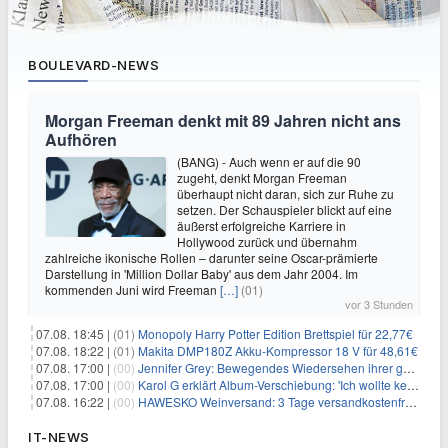
BOULEVARD-NEWS
Morgan Freeman denkt mit 89 Jahren nicht ans
Aufhören
(BANG) - Auch wenn er auf die 90
zugeht, denkt Morgan Freeman
überhaupt nicht daran, sich zur Ruhe zu
setzen. Der Schauspieler blickt auf eine
äußerst erfolgreiche Karriere in
Hollywood zurück und übernahm
zahlreiche ikonische Rollen – darunter seine Oscar-prämierte
Darstellung in 'Million Dollar Baby' aus dem Jahr 2004. Im
kommenden Juni wird Freeman
[…]
(01)
vor 3 Stunden
07.08. 18:45 |
(01)
Monopoly Harry Potter Edition Brettspiel für 22,77€
07.08. 18:22 |
(01)
Makita DMP180Z Akku-Kompressor 18 V für 48,61€
07.08. 17:00 |
(00)
Jennifer Grey: Bewegendes Wiedersehen ihrer geschiedenen Eltern kurz vor dem Tod ihrer Mutter
07.08. 17:00 |
(00)
Karol G erklärt Album-Verschiebung: 'Ich wollte keine persönliche Situation ausnutzen'
07.08. 16:22 |
(00)
HAWESKO Weinversand: 3 Tage versandkostenfrei bestellen (MBW 25€)
IT-NEWS