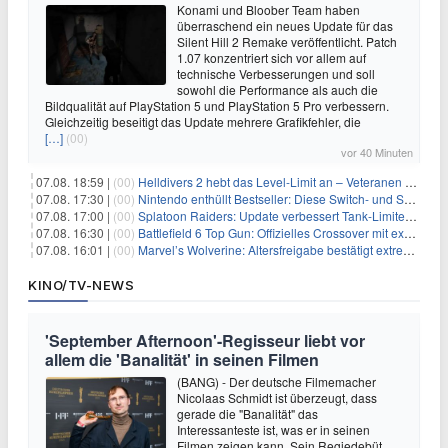
Konami und Bloober Team haben
überraschend ein neues Update für das
Silent Hill 2 Remake veröffentlicht. Patch
1.07 konzentriert sich vor allem auf
technische Verbesserungen und soll
sowohl die Performance als auch die
Bildqualität auf PlayStation 5 und PlayStation 5 Pro verbessern.
Gleichzeitig beseitigt das Update mehrere Grafikfehler, die
[…]
(00)
vor 40 Minuten
07.08. 18:59 |
(00)
Helldivers 2 hebt das Level-Limit an – Veteranen können endlich weiter aufsteigen
07.08. 17:30 |
(00)
Nintendo enthüllt Bestseller: Diese Switch- und Switch-2-Spiele verkaufen sich am besten
07.08. 17:00 |
(00)
Splatoon Raiders: Update verbessert Tank-Limiter und behebt Bugs
07.08. 16:30 |
(00)
Battlefield 6 Top Gun: Offizielles Crossover mit exklusiven Inhalten angekündigt
07.08. 16:01 |
(00)
Marvel’s Wolverine: Altersfreigabe bestätigt extreme Gewalt und düstere Szenen
KINO/TV-NEWS
'September Afternoon'-Regisseur liebt vor
allem die 'Banalität' in seinen Filmen
(BANG) - Der deutsche Filmemacher
Nicolaas Schmidt ist überzeugt, dass
gerade die "Banalität" das
Interessanteste ist, was er in seinen
Filmen zeigen kann. Sein Regiedebüt