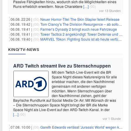
Passive Fähigkeiten hinzu, wodurch sich die Möglichkeiten eines
Runs erheblich erweitern. Neue Charaktere
[…]
(00)
vor 13 Stunden
06.08. 22:26 |
(00)
Neuer Horror‑Titel The Skin Stapler feiert Release
06.08. 19:42 |
(00)
Tom Clancy’s The Division Resurgence – ab sofort für euch verfügbar
06.08. 19:41 |
(00)
Farmer’s Dynasty 2 bringt euch neue Fahrzeuge
06.08. 19:41 |
(00)
Tower Tactics 2 angekündigt: Tower Defense und Deckbuilding Kombo kehrt zurück
06.08. 19:40 |
(00)
MARVEL Tōkon: Fighting Souls ist ab heute verfügbar
KINO/TV-NEWS
ARD Twitch streamt live zu Sternschnuppen
Mit dem Twitch-Live-Event will die BR
Space Night dieses Naturereignis für alle
erlebbar machen, die den Nachthimmel
gemeinsam mit anderen verfolgen
möchten. Wenn Sternschnuppen über
den Nachthimmel ziehen, geht der
Bayrische Rundfunk auf Social Media On Air: Mit Wünsch dir was
– Die Sternschnuppen Space Night bringt der BR die Marke
Space Night als Live-Event auf den ARD-Twitch-Kanal. In der
[…]
(00)
vor 1 Stunde
07.08. 10:00 |
(00)
Gareth Edwards verlässt 'Jurassic World' wegen kreativer Differenzen