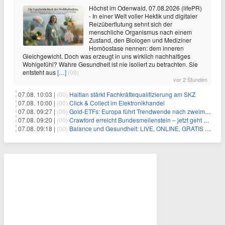
Höchst im Odenwald, 07.08.2026 (lifePR)
- In einer Welt voller Hektik und digitaler
Reizüberflutung sehnt sich der
menschliche Organismus nach einem
Zustand, den Biologen und Mediziner
Homöostase nennen: dem inneren
Gleichgewicht. Doch was erzeugt in uns wirklich nachhaltiges
Wohlgefühl? Wahre Gesundheit ist nie isoliert zu betrachten. Sie
entsteht aus
[…]
(00)
vor 2 Stunden
07.08. 10:03 |
(00)
Haitian stärkt Fachkräftequalifizierung am SKZ
07.08. 10:00 |
(00)
Click & Collect im Elektronikhandel
07.08. 09:27 |
(00)
Gold-ETFs: Europa führt Trendwende nach zweimonatiger Schwächephase an
07.08. 09:20 |
(00)
Crawford erreicht Bundesmeilenstein – jetzt geht es in die finale Phase!
07.08. 09:18 |
(00)
Balance und Gesundheit: LIVE, ONLINE, GRATIS am Mi 19.08.2026 um 19:00 Uhr