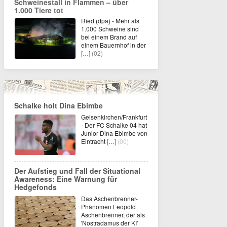
Schweinestall in Flammen – über
1.000 Tiere tot
Ried (dpa) - Mehr als
1.000 Schweine sind
bei einem Brand auf
einem Bauernhof in der
[…]
(02)
Schalke holt Dina Ebimbe
Gelsenkirchen/Frankfurt
- Der FC Schalke 04 hat
Junior Dina Ebimbe von
Eintracht
[…]
(00)
Der Aufstieg und Fall der Situational
Awareness: Eine Warnung für
Hedgefonds
Das Aschenbrenner-
Phänomen Leopold
Aschenbrenner, der als
'Nostradamus der KI'