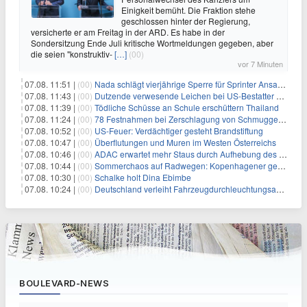
Einigkeit bemüht. Die Fraktion stehe
geschlossen hinter der Regierung,
versicherte er am Freitag in der ARD. Es habe in der
Sondersitzung Ende Juli kritische Wortmeldungen gegeben, aber
die seien "konstruktiv-
[…]
(00)
vor 7 Minuten
07.08. 11:51 |
(00)
Nada schlägt vierjährige Sperre für Sprinter Ansah vor
07.08. 11:43 |
(00)
Dutzende verwesende Leichen bei US-Bestatter gefunden
07.08. 11:39 |
(00)
Tödliche Schüsse an Schule erschüttern Thailand
07.08. 11:24 |
(00)
78 Festnahmen bei Zerschlagung von Schmuggelnetzwerk in Spanien
07.08. 10:52 |
(00)
US-Feuer: Verdächtiger gesteht Brandstiftung
07.08. 10:47 |
(00)
Überflutungen und Muren im Westen Österreichs
07.08. 10:46 |
(00)
ADAC erwartet mehr Staus durch Aufhebung des Lkw-Fahrverbots
07.08. 10:44 |
(00)
Sommerchaos auf Radwegen: Kopenhagener genervt von Touristen
07.08. 10:30 |
(00)
Schalke holt Dina Ebimbe
07.08. 10:24 |
(00)
Deutschland verleiht Fahrzeugdurchleuchtungsanlagen an Israel
BOULEVARD-NEWS