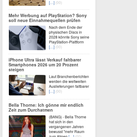
[…]
(00)
Mehr Werbung auf PlayStation? Sony
soll neue Einnahmequellen prüfen
Nach dem Ende der
physischen Discs in
2028 könnte Sony seine
PlayStation-Plattform
[…]
(00)
iPhone Ultra lässt Verkauf faltbarer
Smartphones 2026 um 20 Prozent
steigen
Laut Branchenberichten
werden die weltweiten
Auslieferungen faltbarer
[…]
(00)
Bella Thorne: Ich gönne mir endlich
Zeit zum Durchatmen
(BANG) - Bella Thorne
hat sich in den
vergangenen Jahren
bewusst "mehr Raum
zum Atmen
[…]
(00)