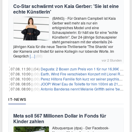
Co-Star schwärmt von Kaia Gerber: 'Sie ist eine
echte Künstlerin'
(BANG) - Für Graham Campbell ist Kaia
Gerber weit mehr als nur ein
erfolgreiches Model und eine
Schauspielerin: Er hält sie für eine "echte
Künstlerin". Der 24-jährige Schauspieler
steht gemeinsam mit der ebenfalls 24-
jährigen Kaia für die neue Teenie-Thrillerserie 'The Shards' vor
der Kamera und findet für seine Kollegin nur lobende Worte. Im
Gespräch
[…]
(00)
vor 2 Stunden
07.08. 11:30 |
(04)
Degusta: 2 Boxen zum Preis von 1 für nur 16,99€ inkl. Versand
07.08. 10:00 |
(00)
Earth, Wind Fire verschieben Konzert mit Lionel Richie nach medizinischem Notfall
07.08. 10:00 |
(00)
Perez Hiltons Familie floh kurz vor seiner psychischen Krise aus dem Haus
07.08. 08:05 |
(00)
JOOP! Wow! Eau de Toilette for him 100ml ab 21,84€ im Sparabo
07.08. 08:00 |
(00)
Antonio Banderas nennt Melanie Griffith seine 'beste Freundin'
IT-NEWS
Meta soll 567 Millionen Dollar in Fonds für
Kinder zahlen
Albuquerque (dpa) - Der Facebook-