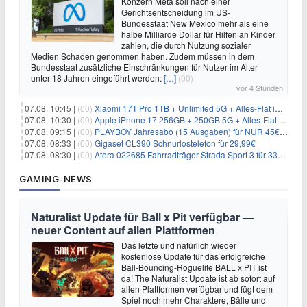
Konzern Meta soll nach einer
Gerichtsentscheidung im US-
Bundesstaat New Mexico mehr als eine
halbe Milliarde Dollar für Hilfen an Kinder
zahlen, die durch Nutzung sozialer
Medien Schaden genommen haben. Zudem müssen in dem
Bundesstaat zusätzliche Einschränkungen für Nutzer im Alter
unter 18 Jahren eingeführt werden:
[…]
(00)
vor 4 Stunden
07.08. 10:45 |
(00)
Xiaomi 17T Pro 1TB + Unlimited 5G + Alles-Flat im o2 Netz für 29,99€/Monat – eff. 1,15€/Monat
07.08. 10:30 |
(00)
Apple iPhone 17 256GB + 250GB 5G + Alles-Flat im Telekom-Netz für 34€/Monat – eff. 6,29€/Monat
07.08. 09:15 |
(00)
PLAYBOY Jahresabo (15 Ausgaben) für NUR 45€ (statt 198€)
07.08. 08:33 |
(00)
Gigaset CL390 Schnurlostelefon für 29,99€
07.08. 08:30 |
(00)
Atera 022685 Fahrradträger Strada Sport 3 für 337,48€
GAMING-NEWS
Naturalist Update für Ball x Pit verfügbar —
neuer Content auf allen Plattformen
Das letzte und natürlich wieder
kostenlose Update für das erfolgreiche
Ball-Bouncing-Roguelite BALL x PIT ist
da! The Naturalist Update ist ab sofort auf
allen Plattformen verfügbar und fügt dem
Spiel noch mehr Charaktere, Bälle und