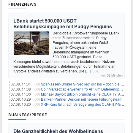
FINANZNEWS
LBank startet 500.000 USDT
Belohnungskampagne mit Pudgy Penguins
Der globale Kryptowährungsbörse LBank
hat in Zusammenarbeit mit Pudgy
Penguins, einem bekannten Web3-
nativen IP-Ökosystem, eine
Belohnungskampagne im Wert von
500.000 USDT gestartet. Diese
Kampagne bietet sowohl neuen als auch bestehenden Nutzern
verschiedene Möglichkeiten, Belohnungen durch Teilnahme an
Krypto-Handelsaktivitäten zu verdienen. Die
[…]
(00)
vor 52 Minuten
07.08. 11:34 |
(00)
Sparkassen-Broker S-Neo legt gut los – doch die Schwachstellen bleiben
07.08. 11:08 |
(00)
CoinMarketCap erweitert Pro API um Datenendpunkte für reale Vermögenswerte
07.08. 11:00 |
(00)
Michael Saylor: Bitcoin braucht keine CLARITY, Amerika schon
07.08. 10:29 |
(00)
Banken-Partner Dericon mit neuem Führungsteam
07.08. 10:20 |
(00)
XRP-Kurs fällt nach Verzögerung des CLARITY-Gesetzes, Analyst warnt vor schwachem August-Trend
BUSINESS/PRESSE
Die Ganzheitlichkeit des Wohlbefindens