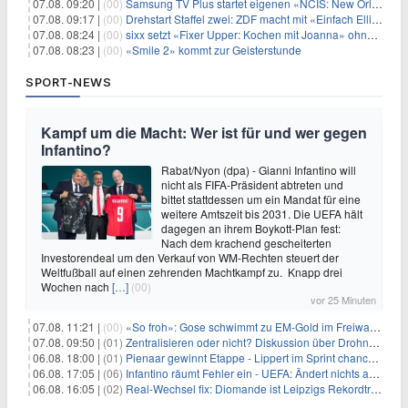
07.08. 09:20 |
(00)
Samsung TV Plus startet eigenen «NCIS: New Orleans»-Sender
07.08. 09:17 |
(00)
Drehstart Staffel zwei: ZDF macht mit «Einfach Elli» weiter
07.08. 08:24 |
(00)
sixx setzt «Fixer Upper: Kochen mit Joanna» ohne Pause fort
07.08. 08:23 |
(00)
«Smile 2» kommt zur Geisterstunde
SPORT-NEWS
Kampf um die Macht: Wer ist für und wer gegen
Infantino?
Rabat/Nyon (dpa) - Gianni Infantino will
nicht als FIFA-Präsident abtreten und
bittet stattdessen um ein Mandat für eine
weitere Amtszeit bis 2031. Die UEFA hält
dagegen an ihrem Boykott-Plan fest:
Nach dem krachend gescheiterten
Investorendeal um den Verkauf von WM-Rechten steuert der
Weltfußball auf einen zehrenden Machtkampf zu. Knapp drei
Wochen nach
[…]
(00)
vor 25 Minuten
07.08. 11:21 |
(00)
«So froh»: Gose schwimmt zu EM-Gold im Freiwasser
07.08. 09:50 |
(01)
Zentralisieren oder nicht? Diskussion über Drohnenabwehr
06.08. 18:00 |
(01)
Pienaar gewinnt Etappe - Lippert im Sprint chancenlos
06.08. 17:05 |
(06)
Infantino räumt Fehler ein - UEFA: Ändert nichts an Boykott
06.08. 16:05 |
(02)
Real-Wechsel fix: Diomande ist Leipzigs Rekordtransfer