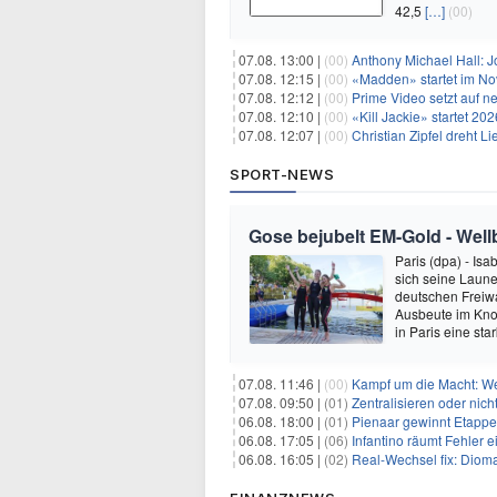
42,5
[…]
(00)
07.08. 13:00 |
(00)
Anthony Michael Hall: J
07.08. 12:15 |
(00)
«Madden» startet im N
07.08. 12:12 |
(00)
Prime Video setzt auf 
07.08. 12:10 |
(00)
«Kill Jackie» startet 20
07.08. 12:07 |
(00)
Christian Zipfel dreht 
SPORT-NEWS
Gose bejubelt EM-Gold - Well
Paris (dpa) - Is
sich seine Laune
deutschen Freiw
Ausbeute im Kno
in Paris eine sta
07.08. 11:46 |
(00)
Kampf um die Macht: Wer
07.08. 09:50 |
(01)
Zentralisieren oder ni
06.08. 18:00 |
(01)
Pienaar gewinnt Etappe 
06.08. 17:05 |
(06)
Infantino räumt Fehler e
06.08. 16:05 |
(02)
Real-Wechsel fix: Dioma