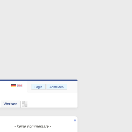
Login
Anmelden
Werben
- keine Kommentare -