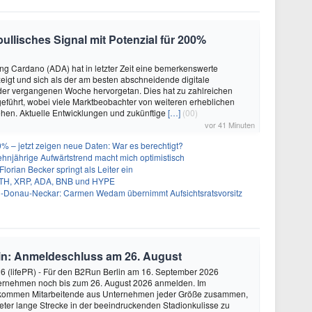
ullisches Signal mit Potenzial für 200%
g Cardano (ADA) hat in letzter Zeit eine bemerkenswerte
igt und sich als der am besten abschneidende digitale
er vergangenen Woche hervorgetan. Dies hat zu zahlreichen
führt, wobei viele Marktbeobachter von weiteren erheblichen
en. Aktuelle Entwicklungen und zukünftige
[…]
(00)
vor 41 Minuten
% – jetzt zeigen neue Daten: War es berechtigt?
zehnjährige Aufwärtstrend macht mich optimistisch
orian Becker springt als Leiter ein
 ETH, XRP, ADA, BNB und HYPE
-Donau-Neckar: Carmen Wedam übernimmt Aufsichtsratsvorsitz
in: Anmeldeschluss am 26. August
26 (lifePR) - Für den B2Run Berlin am 16. September 2026
ernehmen noch bis zum 26. August 2026 anmelden. Im
 kommen Mitarbeitende aus Unternehmen jeder Größe zusammen,
eter lange Strecke in der beeindruckenden Stadionkulisse zu