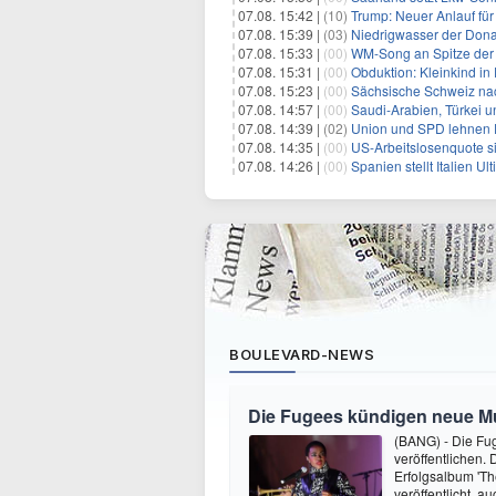
07.08. 15:42 |
(10)
Trump: Neuer Anlauf fü
07.08. 15:39 |
(03)
Niedrigwasser der Donau
07.08. 15:33 |
(00)
WM-Song an Spitze der 
07.08. 15:31 |
(00)
Obduktion: Kleinkind in 
07.08. 15:23 |
(00)
Sächsische Schweiz nac
07.08. 14:57 |
(00)
Saudi-Arabien, Türkei u
07.08. 14:39 |
(02)
Union und SPD lehnen F
07.08. 14:35 |
(00)
US-Arbeitslosenquote sin
07.08. 14:26 |
(00)
Spanien stellt Italien 
BOULEVARD-NEWS
Die Fugees kündigen neue Mus
(BANG) - Die Fug
veröffentlichen. 
Erfolgsalbum 'Th
veröffentlicht, 