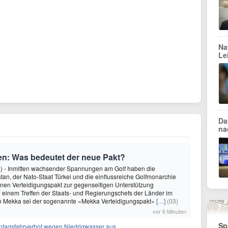
Na
Le
Da
na
ien: Was bedeutet der neue Pakt?
) - Inmitten wachsender Spannungen am Golf haben die
an, der Nato-Staat Türkei und die einflussreiche Golfmonarchie
nen Verteidigungspakt zur gegenseitigen Unterstützung
 einem Treffen der Staats- und Regierungschefs der Länder im
n Mekka sei der sogenannte «Mekka Verteidigungspakt»
[…]
(03)
vor 6 Minuten
Sp
ntagsfahrverbot wegen Niedrigwasser aus