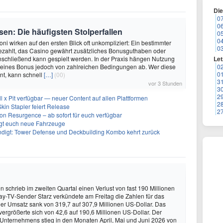
Di
0
0
en: Die häufigsten Stolperfallen
0
0
ni wirken auf den ersten Blick oft unkompliziert: Ein bestimmter
0
ezahlt, das Casino gewährt zusätzliches Bonusguthaben oder
nschließend kann gespielt werden. In der Praxis hängen Nutzung
Let
eines Bonus jedoch von zahlreichen Bedingungen ab. Wer diese
0
0
nt, kann schnell
[…]
(00)
3
vor 3 Stunden
3
2
ll x Pit verfügbar — neuer Content auf allen Plattformen
2
kin Stapler feiert Release
2
on Resurgence – ab sofort für euch verfügbar
ngt euch neue Fahrzeuge
ndigt: Tower Defense und Deckbuilding Kombo kehrt zurück
schrieb im zweiten Quartal einen Verlust von fast 190 Millionen
ay-TV-Sender Starz verkündete am Freitag die Zahlen für das
Der Umsatz sank von 319,7 auf 307,9 Millionen US-Dollar. Das
vergrößerte sich von 42,6 auf 190,6 Millionen US-Dollar. Der
 Unternehmens stieg in den Monaten April, Mai und Juni 2026 von