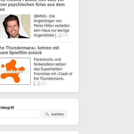
iner psychischen Krise aus dem
us
(BANG) - Die
Angehörigen von
Perez Hilton verließen
sein Haus nur wenige
Augenblicke
[…]
(00)
he Thundermans» kehren mit
uem Spielfilm zurück
Paramount+ und
Nickelodeon setzen
das Superhelden-
Franchise mit «Clash of
the Thundermans»
[…]
(00)
hbegriff
suchen