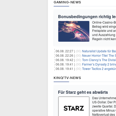
GAMING-NEWS
Bonusbedingungen richtig les
Online-Casino-Bo
Betrag wird eing
Freispiele und a
und Auszahlung 
Regeln nicht ken
06.08. 22:27 |
(00)
Naturalist Update für Ba
06.08. 22:26 |
(00)
Neuer Horror‑Titel The S
06.08. 19:42 |
(00)
Tom Clancy’s The Divisi
06.08. 19:41 |
(00)
Farmer’s Dynasty 2 bri
06.08. 19:41 |
(00)
Tower Tactics 2 angekü
KINO/TV-NEWS
Für Starz geht es abwärts
Das Unternehmen 
US-Dollar. Der P
zweite Quartal. 
operative Minus 
Nettoverlust des