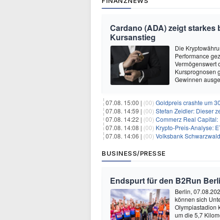
FINANZNEWS
Cardano (ADA) zeigt starkes b
Kursanstieg
Die Kryptowährun
Performance geze
Vermögenswert d
Kursprognosen ge
Gewinnen ausgeh
07.08. 15:00 |
(00)
Goldpreis crashte um 30
07.08. 14:59 |
(00)
Stefan Zeidler: Dieser 
07.08. 14:22 |
(00)
Commerz Real Capital: Fl
07.08. 14:08 |
(00)
Krypto-Preis-Analyse:
07.08. 14:06 |
(00)
Volksbank Schwarzwald
BUSINESS/PRESSE
Endspurt für den B2Run Berl
Berlin, 07.08.20
können sich Unt
Olympiastadion
um die 5,7 Kilom