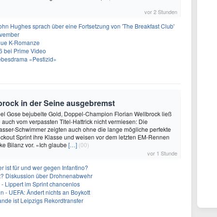
vor 2 Stunden
ohn Hughes sprach über eine Fortsetzung von 'The Breakfast Club'
ovember
neue K-Romanze
26 bei Prime Video
Liebesdrama «Pestizid»
brock in der Seine ausgebremst
abel Gose bejubelte Gold, Doppel-Champion Florian Wellbrock ließ
 auch vom verpassten Titel-Hattrick nicht vermiesen: Die
asser-Schwimmer zeigten auch ohne die lange mögliche perfekte
ckout Sprint ihre Klasse und weisen vor dem letzten EM-Rennen
rke Bilanz vor. «Ich glaube
[…]
(00)
vor 1 Stunde
 ist für und wer gegen Infantino?
cht? Diskussion über Drohnenabwehr
- Lippert im Sprint chancenlos
in - UEFA: Ändert nichts an Boykott
nde ist Leipzigs Rekordtransfer