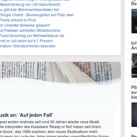
Ba
r Beschränkung von US-Geburtsrecht
 gibt tote Wehrmachtssoldaten frei
Single-Charts - Blumengarten auf Platz zwei
Preetz ertrank im Pool
h Unwetter teilweise gesperrt
nd Pakistan schließen Militärbündnis
uest-Vorschlag zur Mehrwertsteuer ab
kt im Juli leicht auf 4,1 Prozent
In
Ultimatum: Grenzkontrollen beenden
Än
PS
au
kl
ik an: 'Auf jeden Fall'
ees wollen erstmals seit rund 30 Jahren wieder neue Musik
Die Interpreten des Klassikers 'Ready or Not' haben seit ihrem
e Score', das 1996 erschien, kein neues Studioalbum mehr
Pe
auch wenn im Laufe der Jahre immer wieder unveröffentlichte Songs