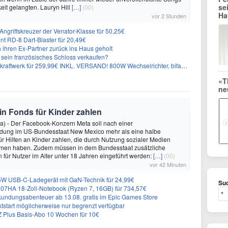
se
keit gelangten. Lauryn Hill
[…]
(00)
Ha
vor 2 Stunden
ngriffskreuzer der Venator-Klasse für 50,25€
nt RD-8 Dart-Blaster für 20,49€
 ihren Ex-Partner zurück ins Haus geholt
n sein französisches Schloss verkaufen?
aftwerk für 259,99€ INKL. VERSAND! 800W Wechselrichter, bifazial
«T
ne
 in Fonds für Kinder zahlen
a) - Der Facebook-Konzern Meta soll nach einer
idung im US-Bundesstaat New Mexico mehr als eine halbe
für Hilfen an Kinder zahlen, die durch Nutzung sozialer Medien
en haben. Zudem müssen in dem Bundesstaat zusätzliche
für Nutzer im Alter unter 18 Jahren eingeführt werden:
[…]
(00)
vor 42 Minuten
 USB-C-Ladegerät mit GaN-Technik für 24,99€
Suc
7HA 18-Zoll-Notebook (Ryzen 7, 16GB) für 734,57€
undungsabenteuer ab 13.08. gratis im Epic Games Store
tstart möglicherweise nur begrenzt verfügbar
 Plus Basis-Abo 10 Wochen für 10€