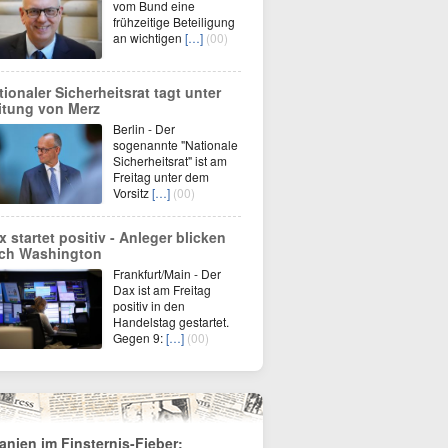
vom Bund eine
frühzeitige Beteiligung
an wichtigen
[…]
(00)
tionaler Sicherheitsrat tagt unter
itung von Merz
Berlin - Der
sogenannte "Nationale
Sicherheitsrat" ist am
Freitag unter dem
Vorsitz
[…]
(00)
x startet positiv - Anleger blicken
ch Washington
Frankfurt/Main - Der
Dax ist am Freitag
positiv in den
Handelstag gestartet.
Gegen 9:
[…]
(00)
anien im Finsternis-Fieber: