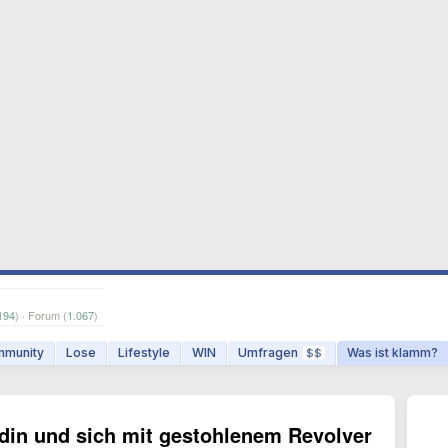
194
) · Forum (
1.067
)
munity
Lose
Lifestyle
WIN
Umfragen
Was ist klamm?
$$
din und sich mit gestohlenem Revolver