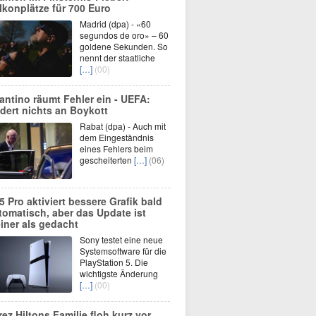
lkonplätze für 700 Euro
Madrid (dpa) - «60
segundos de oro» – 60
goldene Sekunden. So
nennt der staatliche
[…]
(00)
fantino räumt Fehler ein - UEFA:
dert nichts an Boykott
Rabat (dpa) - Auch mit
dem Eingeständnis
eines Fehlers beim
gescheiterten
[…]
(06)
5 Pro aktiviert bessere Grafik bald
tomatisch, aber das Update ist
einer als gedacht
Sony testet eine neue
Systemsoftware für die
PlayStation 5. Die
wichtigste Änderung
[…]
(00)
rez Hiltons Familie floh kurz vor