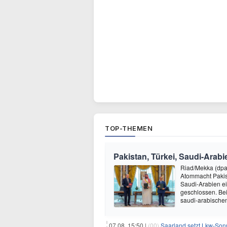
TOP-THEMEN
Pakistan, Türkei, Saudi-Arab
Riad/Mekka (dpa
Atommacht Pakist
Saudi-Arabien ei
geschlossen. Bei
saudi-arabische
07.08. 15:50 |
(00)
Saarland setzt Lkw-Son