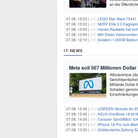
an die Öffentlich
07.08. 15:03 |
(00)
LEGO Star Wars 75441 A
07.08. 15:03 |
(00)
NERF Elite 2.0 Eaglepoi
07.08. 13:00 |
(00)
Hanka Rackwitz hat sich
07.08. 13:00 |
(00)
Will Dieter Hallervorde
07.08. 12:10 |
(00)
Solakon 1.000W Balkonkr
IT-NEWS
Meta soll 567 Millionen Dollar
Albuquerque (dp
Gerichtsentsche
Milliarde Dollar 
Schaden genomm
Einschränkungen 
07.08. 15:45 |
(00)
UGREEN Nexode Air 65W
07.08. 15:45 |
(00)
ASUS VivoBook 18 M180
07.08. 14:00 |
(00)
Caravan SandWitch: Erk
07.08. 13:11 |
(00)
iPhone 18 Pro zum Mark
07.08. 13:00 |
(00)
Süddeutsche Zeitung SZ