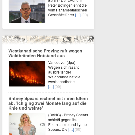
Berlin - Der Ökonom
Peter Bofinger lehnt die
vom Parlamentarischen
Geschäftsführer
[…]
(00)
Westkanadische Provinz ruft wegen
Waldbränden Notstand aus
Vancouver (dpa) -
Wegen sich rasant
ausbreitender
Waldbrände hat die
westkanadische
[…]
(00)
Britney Spears rechnet mit ihren Eltern
ab: 'Ich ging zwei Monate lang auf die
Knie und weinte'
(BANG) - Britney Spears
schießt gegen ihre
Eltern Jamie und Lynne
Spears. Die
[…]
(00)