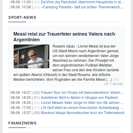
08.08. 11:00 |
(00)
Da'Vine Joy Randolph übernimmt Hauptrolle in starbesetzter schwarzer Komödie
08.08. 10:38 |
(00)
«Camping Paradis» lädt zur süßen Themenwoche ein
SPORT-NEWS
Messi reist zur Trauerfeier seines Vaters nach
Argentinien
Rosario (dpa) - Lionel Messi ist aus der
US-Stadt Miami nach Argentinien gereist,
um von seinem verstorbenen Vater Jorge
Abschied zu nehmen. Der Privatjet mit
dem argentinischen Fußball-Weltstar,
seiner Frau und den drei Kindern landete
am späten Abend (Ortszeit) in der Stadt Rosario, wie örtliche
Medien berichteten. Vom Flughafen sei die Familie Messi
[…]
(00)
vor 1 Stunde
08.08. 19:27 |
(02)
Frauen-Tour vor Finale mit Sekundenkrimi: Vollering in Gelb
08.08. 18:25 |
(01)
Autofahrer fährt in Italien in Gruppe von Radlern
08.08. 18:24 |
(00)
Lionel Messis Vater Jorge im Alter von 68 Jahren gestorben
08.08. 17:05 |
(00)
LIV Golf steht an einem finanziellen Scheideweg auf der Suche nach neuen Investitionen
08.08. 15:37 |
(06)
Blackout stoppt Apnoetaucher kurz vor Tiefenrekord
FINANZNEWS