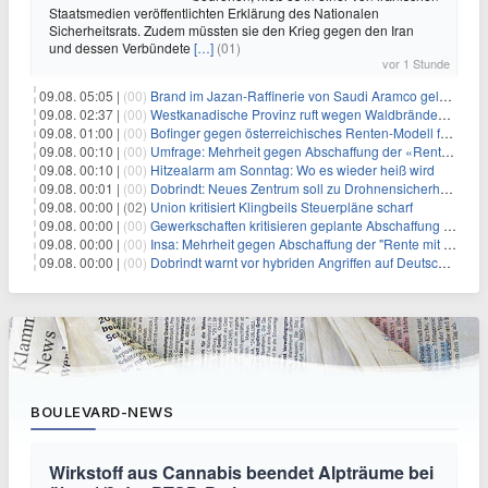
Staatsmedien veröffentlichten Erklärung des Nationalen
Sicherheitsrats. Zudem müssten sie den Krieg gegen den Iran
und dessen Verbündete
[…]
(01)
vor 1 Stunde
09.08. 05:05 |
(00)
Brand im Jazan-Raffinerie von Saudi Aramco gelöscht: Auswirkungen auf die Energiemärkte
09.08. 02:37 |
(00)
Westkanadische Provinz ruft wegen Waldbränden Notstand aus
09.08. 01:00 |
(00)
Bofinger gegen österreichisches Renten-Modell für Schwerarbeiter
09.08. 00:10 |
(00)
Umfrage: Mehrheit gegen Abschaffung der «Rente mit 63»
09.08. 00:10 |
(00)
Hitzealarm am Sonntag: Wo es wieder heiß wird
09.08. 00:01 |
(00)
Dobrindt: Neues Zentrum soll zu Drohnensicherheit forschen
09.08. 00:00 |
(02)
Union kritisiert Klingbeils Steuerpläne scharf
09.08. 00:00 |
(00)
Gewerkschaften kritisieren geplante Abschaffung der "Rente mit 63"
09.08. 00:00 |
(00)
Insa: Mehrheit gegen Abschaffung der "Rente mit 63"
09.08. 00:00 |
(00)
Dobrindt warnt vor hybriden Angriffen auf Deutschland
BOULEVARD-NEWS
Wirkstoff aus Cannabis beendet Alpträume bei