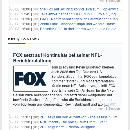
vor 8 Stunden
08.08. 18:00 |
(00)
Star Fox auf Switch 2 könnte sich zum Flop entwickeln
08.08. 17:45 |
(00)
Take-Two-Chef nennt GTA 6 für 80 Euro ein „unglaubliches Schnäppchen“
08.08. 16:30 |
(00)
GTA 6: Netflix nennt angeblich Laufzeit der neuen Gameplay-Präsentation
08.08. 16:00 |
(01)
Zelda-Film: Ganondorf, Impa und weitere Darsteller sollen feststehen
08.08. 16:00 |
(00)
Rockstar-CEO: In drei Jahren werden alle Spiele gestreamt
KINO/TV-NEWS
FOX setzt auf Kontinuität bei seiner NFL-
Berichterstattung
Tom Brady und Kevin Burkhardt bleiben
auch 2026 das Top-Duo des US-
Senders. Zudem hat FOX sein komplettes
Kommentatoren- und Moderatorenteam
für die neue NFL-Saison vorgestellt. FOX
Sports hat sein On-Air-Team für die NFL-
Saison 2026 bekannt gegeben und setzt dabei weitgehend auf
bewährte Gesichter. Angeführt wird die Berichterstattung erneut
vom Top-Team um Kommentator Kevin Burkhardt und Ex-
[…]
(00)
vor 16 Stunden
08.08. 12:07 |
(02)
ZDF zeigt nur den Auftakt von «The Assassin» im Fernsehen
08.08. 11:38 |
(00)
NBC macht «The Voice» zum Promi-Event
08.08. 11:06 |
(01)
ZDF zeigt vierte «Precht»-Ausgabe