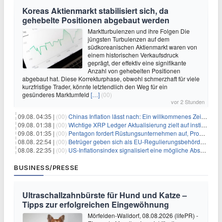
Koreas Aktienmarkt stabilisiert sich, da
gehebelte Positionen abgebaut werden
Marktturbulenzen und ihre Folgen Die
jüngsten Turbulenzen auf dem
südkoreanischen Aktienmarkt waren von
einem historischen Verkaufsdruck
geprägt, der effektiv eine signifikante
Anzahl von gehebelten Positionen
abgebaut hat. Diese Korrekturphase, obwohl schmerzhaft für viele
kurzfristige Trader, könnte letztendlich den Weg für ein
gesünderes Marktumfeld
[…]
(00)
vor 2 Stunden
09.08. 04:35 |
(00)
Chinas Inflation lässt nach: Ein willkommenes Zeichen für Investoren angesichts der Folgen des Öl-Schocks
09.08. 01:38 |
(00)
Wichtige XRP Ledger Aktualisierung zielt auf institutionelle Akzeptanz ab
09.08. 01:35 |
(00)
Pentagon fordert Rüstungsunternehmen auf, Produktion angesichts eskalierender globaler Spannungen zu steigern
08.08. 22:54 |
(00)
Betrüger geben sich als EU-Regulierungsbehörden aus, um Krypto-Nutzer nach MiCA-Deadline ins Visier zu nehmen
08.08. 22:35 |
(00)
US-Inflationsindex signalisiert eine mögliche Abschwächung der Inflationsdruck
BUSINESS/PRESSE
Ultraschallzahnbürste für Hund und Katze –
Tipps zur erfolgreichen Eingewöhnung
Mörfelden-Walldorf, 08.08.2026 (lifePR) -