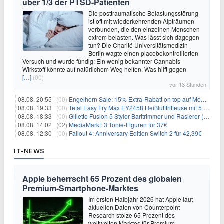
über 1/3 der PTSD-Patienten
Die posttraumatische Belastungsstörung
ist oft mit wiederkehrenden Alpträumen
verbunden, die den einzelnen Menschen
extrem belasten. Was lässt sich dagegen
tun? Die Charité Universitätsmedizin
Berlin wagte einen placebokontrollierten
Versuch und wurde fündig: Ein wenig bekannter Cannabis-
Wirkstoff könnte auf natürlichem Weg helfen. Was hilft gegen
[…]
(00)
vor 13 Stunden
08.08. 20:55 |
(00)
Engelhorn Sale: 15% Extra-Rabatt on top auf Mode- und Sport-Artikel
08.08. 19:33 |
(00)
Tefal Easy Fry Max EY2458 Heißluftfritteuse mit 5 Litern für 64,99€
08.08. 18:33 |
(00)
Gillette Fusion 5 Styler Barttrimmer und Rasierer (All in One) für 16€
08.08. 14:02 |
(02)
MediaMarkt: 3 Tonie-Figuren für 37€
08.08. 12:30 |
(00)
Fallout 4: Anniversary Edition Switch 2 für 42,39€
IT-NEWS
Apple beherrscht 65 Prozent des globalen
Premium-Smartphone-Marktes
Im ersten Halbjahr 2026 hat Apple laut
aktuellen Daten von Counterpoint
Research stolze 65 Prozent des
weltweiten Marktes für Premium-