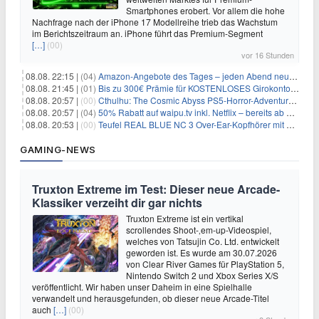
Smartphones erobert. Vor allem die hohe
Nachfrage nach der iPhone 17 Modellreihe trieb das Wachstum
im Berichtszeitraum an. iPhone führt das Premium-Segment
[…]
(00)
vor 16 Stunden
08.08. 22:15 |
(04)
Amazon-Angebote des Tages – jeden Abend neue Deals zum Stöbern
08.08. 21:45 |
(01)
Bis zu 300€ Prämie für KOSTENLOSES Girokonto bei der Santander – 50€ schon nach 1 Woche!
08.08. 20:57 |
(00)
Cthulhu: The Cosmic Abyss PS5-Horror-Adventure für 27,99€
08.08. 20:57 |
(04)
50% Rabatt auf waipu.tv inkl. Netflix – bereits ab 9€/Monat (statt 17,99€)
08.08. 20:53 |
(00)
Teufel REAL BLUE NC 3 Over-Ear-Kopfhörer mit ANC für 149,99€
GAMING-NEWS
Truxton Extreme im Test: Dieser neue Arcade-
Klassiker verzeiht dir gar nichts
Truxton Extreme ist ein vertikal
scrollendes Shoot-‚em-up-Videospiel,
welches von Tatsujin Co. Ltd. entwickelt
geworden ist. Es wurde am 30.07.2026
von Clear River Games für PlayStation 5,
Nintendo Switch 2 und Xbox Series X/S
veröffentlicht. Wir haben unser Daheim in eine Spielhalle
verwandelt und herausgefunden, ob dieser neue Arcade-Titel
auch
[…]
(00)