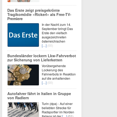
Das Erste zeigt preisgekrönte
Tragikomödie «Rickerl» als Free-TV-
Premiere
In der Nacht zum 14.
September bringt Das
Erste den vielfach
ausgezeichneten
österreichischen
[…]
(00)
Bundesländer lockern Lkw-Fahrverbot
zur Sicherung von Lieferketten
Vorübergehende
Lockerung des
Fahrverbots In Reaktion
auf die anhaltenden
[…]
(00)
Autofahrer fährt in Italien in Gruppe
von Radlern
Turin (dpa) - Auf einer
beliebten Strecke für
Radsportler im Norden
Italiens ist der
[…]
(01)