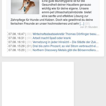
Eine gute Mundhygiene ist für die
Gesundheit deiner Haustiere genauso
wichtig wie für deine eigene. Unsere
emmi-pet Ultraschallzahnbürste bietet
eine sanfte und effektive Lösung zur
Zahnpflege für Hunde und Katzen. Doch wie gewöhnst du deine
tierischen Freunde an unser hochmodernes und sehr
[…]
(00)
vor 21 Stunden
07.08. 16:47 |
(00)
Wirtschaftsstaatssekretär Thomas Dörflinger besucht Handwerksbetrieb im Kammerbezirk Freiburg
07.08. 16:31 |
(00)
Arbeit macht Spaß oder krank
07.08. 16:10 |
(00)
Vernetzung in jeder Hinsicht – Die Städte der Zukunft sind grün-blau
07.08. 15:29 |
(01)
Drei bis zehn Prozent, so viel Strom verbraucht ein Aufzug im Gebäude
07.08. 15:20 |
(00)
Northern Discovery Metals gibt die Börsennotierung an der Frankfurter Wertpapierbörse bekannt