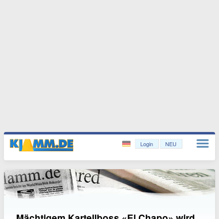
Login
NEU
Mächtigem Kartellboss «El Chapo» wird