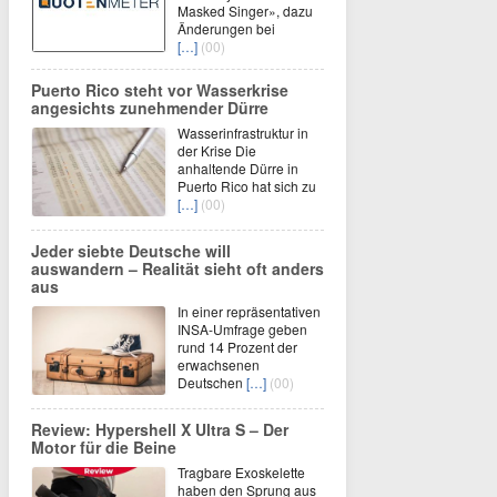
Masked Singer», dazu
Änderungen bei
[…]
(00)
Puerto Rico steht vor Wasserkrise
angesichts zunehmender Dürre
Wasserinfrastruktur in
der Krise Die
anhaltende Dürre in
Puerto Rico hat sich zu
[…]
(00)
Jeder siebte Deutsche will
auswandern – Realität sieht oft anders
aus
In einer repräsentativen
INSA-Umfrage geben
rund 14 Prozent der
erwachsenen
Deutschen
[…]
(00)
Review: Hypershell X Ultra S – Der
Motor für die Beine
Tragbare Exoskelette
haben den Sprung aus