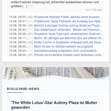
entfernt seinen Ursprung hat, schlechter ausweichen können und
größere
[…]
(00)
vor 9 Minuten
10.08. 09:55 |
(02)
Russlands liberaler Partei Jabloko droht Ausschluss von Wahl
10.08. 09:47 |
(00)
Friedensrat: Gaza-Fahrplan als Ausweg aus Gewaltspirale
10.08. 09:39 |
(04)
Bericht: Leipziger Drohne schlug direkt auf Flugzeug ein
10.08. 09:33 |
(00)
Dax startet kaum verändert - Warten auf Hormus-Öffnung geht weiter
10.08. 09:26 |
(01)
Russland: Viele Tote nach ukrainischem Drohnenangriff
10.08. 09:17 |
(00)
Berlin: 30-Jähriger am Bahnhof Zoo auf offener Straße erschossen
10.08. 08:54 |
(03)
Koffer-Leiche in Australien entpuppt sich als Sexpuppe
10.08. 08:45 |
(00)
Mehr Kinder im Straßenverkehr verunglückt
10.08. 08:40 |
(00)
Immobilienpreise entwickeln sich uneinheitlich
10.08. 08:35 |
(01)
Polizei nennt weitere Details nach tödlichem Unfall auf B470
BOULEVARD-NEWS
'The White Lotus'-Star Aubrey Plaza ist Mutter
geworden