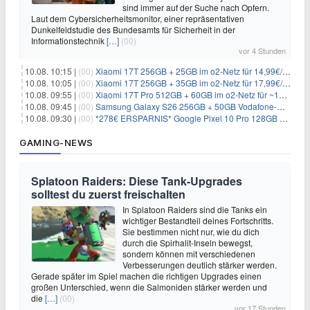
sind immer auf der Suche nach Opfern.
Laut dem Cybersicherheitsmonitor, einer repräsentativen
Dunkelfeldstudie des Bundesamts für Sicherheit in der
Informationstechnik
[…]
(00)
vor 4 Stunden
10.08. 10:15 |
(00)
Xiaomi 17T 256GB + 25GB im o2-Netz für 14,99€/Monat (effektiv -4,30€/Monat)
10.08. 10:05 |
(00)
Xiaomi 17T 256GB + 35GB im o2-Netz für 17,99€/Monat (effektiv -2,47€/Monat)
10.08. 09:55 |
(00)
Xiaomi 17T Pro 512GB + 60GB im o2-Netz für ~19,99€/Monat (effektiv -7,22€/Monat)
10.08. 09:45 |
(00)
Samsung Galaxy S26 256GB + 50GB Vodafone-Netz für 19,99€/Monat (effektiv 1,26€/Monat)
10.08. 09:30 |
(00)
*278€ ERSPARNIS* Google Pixel 10 Pro 128GB + 60GB im o2-Netz für ~19,99€/Monat
GAMING-NEWS
Splatoon Raiders: Diese Tank-Upgrades
solltest du zuerst freischalten
In Splatoon Raiders sind die Tanks ein
wichtiger Bestandteil deines Fortschritts.
Sie bestimmen nicht nur, wie du dich
durch die Spirhalit-Inseln bewegst,
sondern können mit verschiedenen
Verbesserungen deutlich stärker werden.
Gerade später im Spiel machen die richtigen Upgrades einen
großen Unterschied, wenn die Salmoniden stärker werden und
die
[…]
(00)
vor 17 Stunden