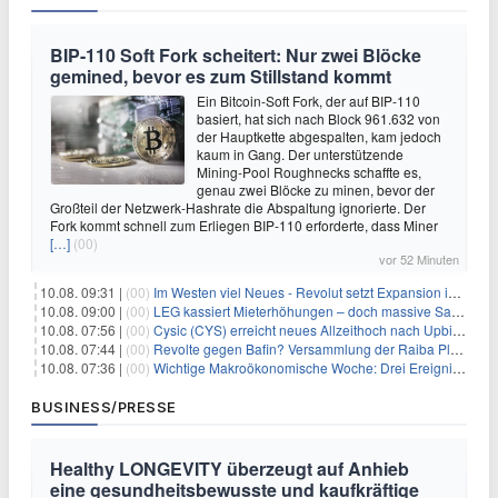
BIP-110 Soft Fork scheitert: Nur zwei Blöcke
gemined, bevor es zum Stillstand kommt
Ein Bitcoin-Soft Fork, der auf BIP-110
basiert, hat sich nach Block 961.632 von
der Hauptkette abgespalten, kam jedoch
kaum in Gang. Der unterstützende
Mining-Pool Roughnecks schaffte es,
genau zwei Blöcke zu minen, bevor der
Großteil der Netzwerk-Hashrate die Abspaltung ignorierte. Der
Fork kommt schnell zum Erliegen BIP-110 erforderte, dass Miner
[…]
(00)
vor 52 Minuten
10.08. 09:31 |
(00)
Im Westen viel Neues - Revolut setzt Expansion in Europa fort
10.08. 09:00 |
(00)
LEG kassiert Mieterhöhungen – doch massive Sanierungskosten fressen Gewinne auf
10.08. 07:56 |
(00)
Cysic (CYS) erreicht neues Allzeithoch nach Upbit-Listing
10.08. 07:44 |
(00)
Revolte gegen Bafin? Versammlung der Raiba Plankstetten mit brisanter Agenda
10.08. 07:36 |
(00)
Wichtige Makroökonomische Woche: Drei Ereignisse, die Bitcoin beeinflussen könnten
BUSINESS/PRESSE
Healthy LONGEVITY überzeugt auf Anhieb
eine gesundheitsbewusste und kaufkräftige