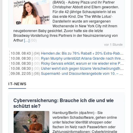
(BANG) - Aubrey Plaza und ihr Partner
Christopher Abbott sind Eltern geworden.
Für die 42-jährige Schauspielerin ist es
das erste Kind. Die 'The White Lotus'-
Darstellerin wurde am vergangenen
Wochenende in New York City mit ihrem
neugeborenen Baby gesichtet. Zuvor hatte sie die letzte
Broadway-Vorstellung ihres Partners in der Neuinszenierung von
Arthur
[…]
(00)
vor 1 Stunde
10.08. 08:43 |
(04)
Hemden.de: Bis zu 76% Rabatt + 20% Extra-Rabatt auf ALLE Hemden
10.08. 08:30 |
(00)
Ryan Murphy unterstützt Ariana Grande nach ihrem Ausstieg bei 'American Horror Story'
10.08. 08:30 |
(00)
Ricky Gervais erklärt, warum er nie wieder eine Preisverleihung moderieren will
10.08. 08:30 |
(00)
Usher wehrt sich gegen bizarre Verschwörungstheorie über angeblichen 'Klon'
09.08. 22:05 |
(06)
Supermarkt- und Discounterangebote vom 10. – 15.08.2026
IT-NEWS
Cyberversicherung: Brauche ich die und wie
schützt sie?
Hamburg/Berlin (dpa/tmn) - Sie
verbreiten Schadsoftware, gehen online
unter falscher Identität shoppen oder
fischen im Netz nach Passwörtern oder
Zahlungsinformationen: Cyberkriminelle