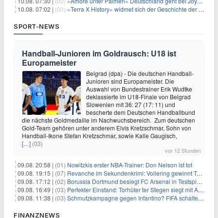
10.08. 07:30 |
(00)
«Amore unter Palmen» Deutschland geht bei Joyn weiter
10.08. 07:02 |
(00)
«Terra X History» widmet sich der Geschichte der deutschen Vereine
SPORT-NEWS
Handball-Junioren im Goldrausch: U18 ist
Europameister
Belgrad (dpa) - Die deutschen Handball-
Junioren sind Europameister. Die
Auswahl von Bundestrainer Erik Wudtke
deklassierte im U18-Finale von Belgrad
Slowenien mit 36: 27 (17: 11) und
bescherte dem Deutschen Handballbund
die nächste Goldmedaille im Nachwuchsbereich. Zum deutschen
Gold-Team gehören unter anderem Elvis Kretzschmar, Sohn von
Handball-Ikone Stefan Kretzschmar, sowie Kalle Gaugisch,
[…]
(03)
vor 12 Stunden
09.08. 20:58 |
(01)
Nowitzkis erster NBA-Trainer: Don Nelson ist tot
09.08. 19:15 |
(07)
Revanche im Sekundenkrimi: Vollering gewinnt Tour
09.08. 17:12 |
(02)
Borussia Dortmund besiegt FC Arsenal in Testspiel mit 3:2
09.08. 16:49 |
(03)
Perfekter Einstand: Torhüter ter Stegen siegt mit Ajax
09.08. 11:38 |
(03)
Schmutzkampagne gegen Infantino? FIFA schaltet auf Angriff
FINANZNEWS