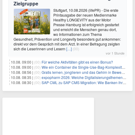
Zielgruppe
Stuttgart, 10.08.2026 (lifePR) - Die erste
Printausgabe der neuen Medienmarke
Healthy LONGEVITY aus der Motor
Presse Hamburg ist erfolgreich gestartet
und erreicht die Menschen genau dort,
wo Informationen zum Thema
Gesundheit, Prävention und Longevity besonders gut ankommen:
direkt vor dem Gespräch mit dem Arzt. In einer Befragung zeigten
sich die Leserinnen und Lesern
[…]
(00)
vor 1 Stunde
10.08. 09:00 |
(00)
Für welche Aktivitäten gibt es einen Bonus?
10.08. 09:00 |
(00)
Wie ein Container die Single-Use-Bag-Komplexität reduziert
10.08. 08:56 |
(00)
Gratis lernen, jonglieren und das Gehirn in Bewegung bringen
10.08. 08:35 |
(00)
expopharm 2026: Welche Digitalisierungsthemen Apotheken betreffen
10.08. 08:30 |
(00)
SAP CML zu SAP CMS Migration: Wie Banken ihr Sicherheitenmanagement für SAP S/4HANA modernisieren und regulatorische Anforderungen erfüllen