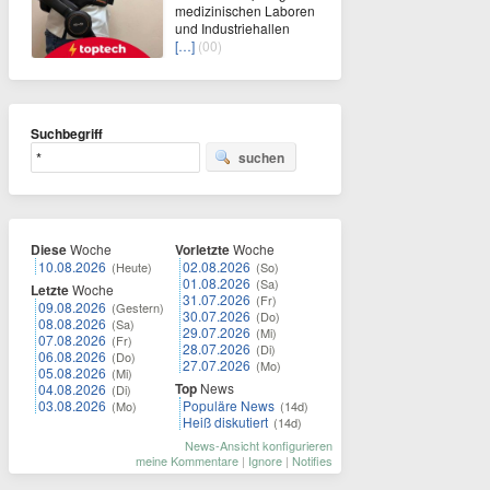
medizinischen Laboren
und Industriehallen
[…]
(00)
Suchbegriff
suchen
Diese
Woche
Vorletzte
Woche
10.08.2026
02.08.2026
(Heute)
(So)
01.08.2026
(Sa)
Letzte
Woche
31.07.2026
(Fr)
09.08.2026
(Gestern)
30.07.2026
(Do)
08.08.2026
(Sa)
29.07.2026
(Mi)
07.08.2026
(Fr)
28.07.2026
(Di)
06.08.2026
(Do)
27.07.2026
(Mo)
05.08.2026
(Mi)
Top
News
04.08.2026
(Di)
03.08.2026
Populäre News
(Mo)
(14d)
Heiß diskutiert
(14d)
News-Ansicht konfigurieren
meine Kommentare
|
Ignore
|
Notifies