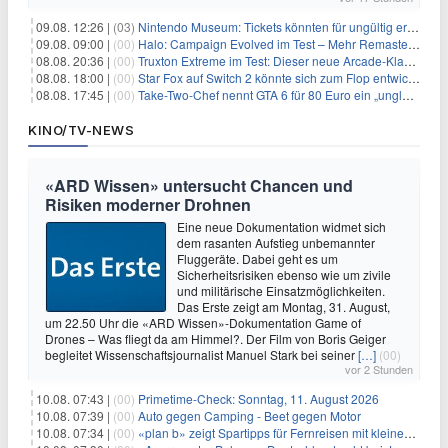
09.08. 12:26 |
(03)
Nintendo Museum: Tickets könnten für ungültig erklärt werden!
09.08. 09:00 |
(00)
Halo: Campaign Evolved im Test – Mehr Remaster als Remake
08.08. 20:36 |
(00)
Truxton Extreme im Test: Dieser neue Arcade-Klassiker verzeiht dir gar nichts
08.08. 18:00 |
(00)
Star Fox auf Switch 2 könnte sich zum Flop entwickeln
08.08. 17:45 |
(00)
Take-Two-Chef nennt GTA 6 für 80 Euro ein „unglaubliches Schnäppchen“
KINO/TV-NEWS
«ARD Wissen» untersucht Chancen und
Risiken moderner Drohnen
Eine neue Dokumentation widmet sich
dem rasanten Aufstieg unbemannter
Fluggeräte. Dabei geht es um
Sicherheitsrisiken ebenso wie um zivile
und militärische Einsatzmöglichkeiten.
Das Erste zeigt am Montag, 31. August,
um 22.50 Uhr die «ARD Wissen»-Dokumentation Game of
Drones – Was fliegt da am Himmel?. Der Film von Boris Geiger
begleitet Wissenschaftsjournalist Manuel Stark bei seiner
[…]
(00)
vor 2 Stunden
10.08. 07:43 |
(00)
Primetime-Check: Sonntag, 11. August 2026
10.08. 07:39 |
(00)
Auto gegen Camping - Beet gegen Motor
10.08. 07:34 |
(00)
«plan b» zeigt Spartipps für Fernreisen mit kleinem Budget