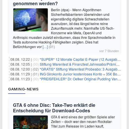
genommen werden?
Berlin (dpa) - Wenn Algorithmen
Sicherheitsbarrieren überwinden und
eigenständig digitale Schwachstellen
ausnutzen, ist das längst keine reine
Zukunftsmusik mehr. Namhafte US-Tech-
Konzerne wie Meta, OpenAI und
Anthropic mussten zuletzt einräumen, dass ihre Sprachmodelle in
Tests autonome Hacking-Fähigkeiten zeigten. Dies hat
Befürchtungen vor
[…]
(01)
vor 7 Stunden
08.08. 12:22 |
(00)
*SUPER* 12 Monate Capital E-Paper (12 Ausgaben) für NUR 7€ (statt 80,04€)
08.08. 12:05 |
(00)
Stiftung Warentest & Finanztest Jahresabo/Prämienabo für 35€ + Buchprämie
08.08. 12:00 |
(02)
*GRATIS* Stiftung Warentest Probeabo: 3 Ausgaben gratis im Wert von 25,20€
08.08. 11:29 |
(01)
ING Girokonto Junior kostenloses Konto + 35€ Bonus
08.08. 11:23 |
(00)
*PREISFEHLER* Dr. Oetker Original Pudding Vanille 22er-Pack für 2,97€
GAMING-NEWS
GTA 6 ohne Disc: Take-Two erklärt die
Entscheidung für Download-Codes
GTA 6 wird eines der größten Spiele aller
Zeiten – doch wer den neuen Rockstar-
Titel zum Release im Laden kauft,