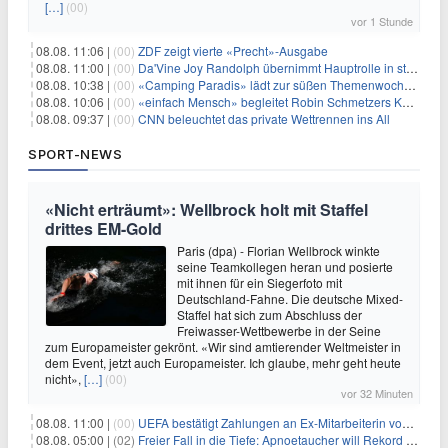
[…]
(00)
vor 1 Stunde
08.08. 11:06 |
(00)
ZDF zeigt vierte «Precht»-Ausgabe
08.08. 11:00 |
(00)
Da'Vine Joy Randolph übernimmt Hauptrolle in starbesetzter schwarzer Komödie
08.08. 10:38 |
(00)
«Camping Paradis» lädt zur süßen Themenwoche ein
08.08. 10:06 |
(00)
«einfach Mensch» begleitet Robin Schmetzers Kampf gegen eine seltene Krankheit
08.08. 09:37 |
(00)
CNN beleuchtet das private Wettrennen ins All
SPORT-NEWS
«Nicht erträumt»: Wellbrock holt mit Staffel
drittes EM-Gold
Paris (dpa) - Florian Wellbrock winkte
seine Teamkollegen heran und posierte
mit ihnen für ein Siegerfoto mit
Deutschland-Fahne. Die deutsche Mixed-
Staffel hat sich zum Abschluss der
Freiwasser-Wettbewerbe in der Seine
zum Europameister gekrönt. «Wir sind amtierender Weltmeister in
dem Event, jetzt auch Europameister. Ich glaube, mehr geht heute
nicht»,
[…]
(00)
vor 32 Minuten
08.08. 11:00 |
(00)
UEFA bestätigt Zahlungen an Ex-Mitarbeiterin von Infantino
08.08. 05:00 |
(02)
Freier Fall in die Tiefe: Apnoetaucher will Rekord brechen