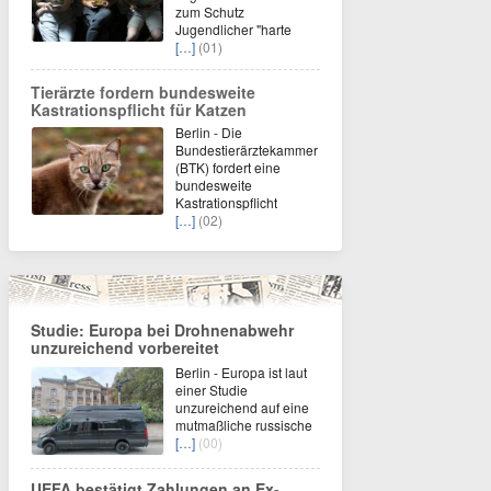
zum Schutz
Jugendlicher "harte
[…]
(01)
Tierärzte fordern bundesweite
Kastrationspflicht für Katzen
Berlin - Die
Bundestierärztekammer
(BTK) fordert eine
bundesweite
Kastrationspflicht
[…]
(02)
Studie: Europa bei Drohnenabwehr
unzureichend vorbereitet
Berlin - Europa ist laut
einer Studie
unzureichend auf eine
mutmaßliche russische
[…]
(00)
UEFA bestätigt Zahlungen an Ex-