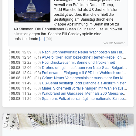
Anwalt von Präsident Donald Trump,
Todd Blanche, ist als US-Justizminister
bestätigt worden. Blanche erhielt die
Bestätigung am Samstag durch eine
knappe Abstimmung im Senat mit 50 zu
49 Stimmen. Die Republikaner Susan Collins und Lisa Murkowski
stimmten gegen ihn. Senator Bill Cassidy spielte eine
entscheidende
[…]
(00)
vor 32 Minuten
08.08. 12:39 |
(00)
Nach Drohnenvorfall: Neuer Wachposten am Flughafen
08.08. 12:34 |
(01)
AfD-Politiker Holm bezeichnet Renten-Rebellion als "Rollenspiel"
08.08. 12:22 |
(00)
Hochdruckwetter mit Sonne und Trockenheit
08.08. 12:06 |
(00)
Drohne dringt im Luftraum von Nato-Staat Bulgarien ein
08.08. 12:04 |
(03)
Frei erwartet Einigung mit SPD bei Wahlrechtsreform
08.08. 11:50 |
(01)
Grüne: Neuer Verkehrsminister muss mehr fürs Klima tun
08.08. 11:49 |
(00)
US-Senat bestätigt Todd Blanche als Justizminister
08.08. 11:48 |
(00)
Maier: Sicherheitsvorfälle hängen mit Wahlen zusammen
08.08. 11:32 |
(00)
Waldbrand am Gardasee: Mehr als 200 Menschen evakuiert
08.08. 11:29 |
(00)
Spaniens Polizei zerschlägt internationale Schlepperbande