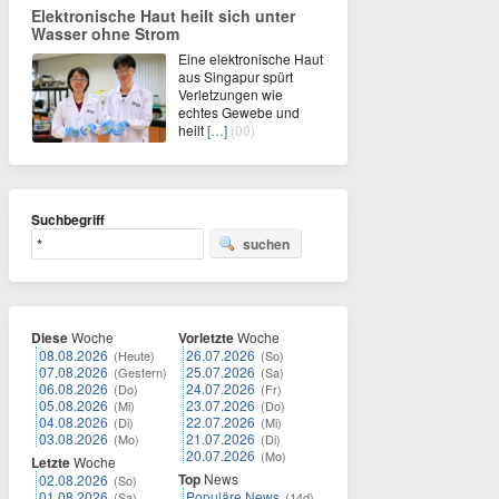
Elektronische Haut heilt sich unter
Wasser ohne Strom
Eine elektronische Haut
aus Singapur spürt
Verletzungen wie
echtes Gewebe und
heilt
[…]
(00)
Suchbegriff
suchen
Diese
Woche
Vorletzte
Woche
08.08.2026
26.07.2026
(Heute)
(So)
07.08.2026
25.07.2026
(Gestern)
(Sa)
06.08.2026
24.07.2026
(Do)
(Fr)
05.08.2026
23.07.2026
(Mi)
(Do)
04.08.2026
22.07.2026
(Di)
(Mi)
03.08.2026
21.07.2026
(Mo)
(Di)
20.07.2026
(Mo)
Letzte
Woche
Top
News
02.08.2026
(So)
01.08.2026
Populäre News
(Sa)
(14d)