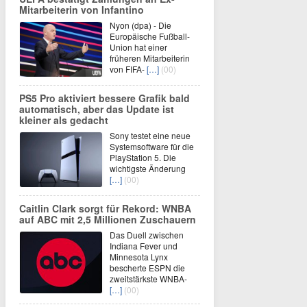
Mitarbeiterin von Infantino
Nyon (dpa) - Die
Europäische Fußball-
Union hat einer
früheren Mitarbeiterin
von FIFA-
[…]
(00)
PS5 Pro aktiviert bessere Grafik bald
automatisch, aber das Update ist
kleiner als gedacht
Sony testet eine neue
Systemsoftware für die
PlayStation 5. Die
wichtigste Änderung
[…]
(00)
Caitlin Clark sorgt für Rekord: WNBA
auf ABC mit 2,5 Millionen Zuschauern
Das Duell zwischen
Indiana Fever und
Minnesota Lynx
bescherte ESPN die
zweitstärkste WNBA-
[…]
(00)