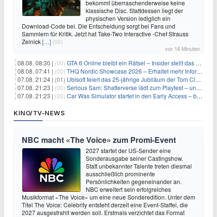
bekommt überraschenderweise keine
klassische Disc. Stattdessen liegt der
physischen Version lediglich ein
Download-Code bei. Die Entscheidung sorgt bei Fans und
Sammlern für Kritik. Jetzt hat Take-Two Interactive -Chef Strauss
Zelnick
[…]
(00)
vor 16 Minuten
08.08. 08:30 |
(00)
GTA 6 Online bleibt ein Rätsel – Insider stellt das neue Gerücht klar
08.08. 07:41 |
(00)
THQ Nordic Showcase 2026 – Erhaltet mehr Informationen
07.08. 21:24 |
(01)
Ubisoft feiert das 25-jährige Jubiläum der Tom Clancy’s Ghost Recon-Reihe
07.08. 21:23 |
(00)
Serious Sam: Shatterverse lädt zum Playtest – und erscheint schon bald!
07.08. 21:23 |
(00)
Car Was Simulator startet in den Early Access – bald gehts los!
KINO/TV-NEWS
NBC macht «The Voice» zum Promi-Event
2027 startet der US-Sender eine
Sonderausgabe seiner Castingshow.
Statt unbekannter Talente treten diesmal
ausschließlich prominente
Persönlichkeiten gegeneinander an.
NBC erweitert sein erfolgreiches
Musikformat «The Voice» um eine neue Sonderedition. Unter dem
Titel The Voice: Celebrity entsteht derzeit eine Event-Staffel, die
2027 ausgestrahlt werden soll. Erstmals verzichtet das Format