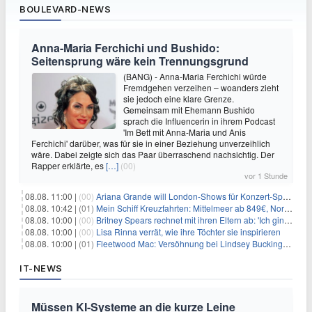
BOULEVARD-NEWS
Anna-Maria Ferchichi und Bushido:
Seitensprung wäre kein Trennungsgrund
(BANG) - Anna-Maria Ferchichi würde
Fremdgehen verzeihen – woanders zieht
sie jedoch eine klare Grenze.
Gemeinsam mit Ehemann Bushido
sprach die Influencerin in ihrem Podcast
'Im Bett mit Anna-Maria und Anis
Ferchichi' darüber, was für sie in einer Beziehung unverzeihlich
wäre. Dabei zeigte sich das Paar überraschend nachsichtig. Der
Rapper erklärte, es
[…]
(00)
vor 1 Stunde
08.08. 11:00 |
(00)
Ariana Grande will London-Shows für Konzert-Special filmen
08.08. 10:42 |
(01)
Mein Schiff Kreuzfahrten: Mittelmeer ab 849€, Norwegen ab 999€ p.P.
08.08. 10:00 |
(00)
Britney Spears rechnet mit ihren Eltern ab: 'Ich ging zwei Monate lang auf die Knie und weinte'
08.08. 10:00 |
(00)
Lisa Rinna verrät, wie ihre Töchter sie inspirieren
08.08. 10:00 |
(01)
Fleetwood Mac: Versöhnung bei Lindsey Buckingham und Stevie Nicks
IT-NEWS
Müssen KI-Systeme an die kurze Leine