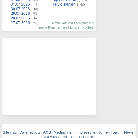
31.07.2026
Heiß diskutiert
(Fr)
(14d)
30.07.2026
(Do)
29.07.2026
(Mi)
28.07.2026
(Di)
27.07.2026
(Mo)
News-Ansicht konfigurieren
meine Kommentare
|
Ignore
|
Notifies
Sitemap
·
Datenschutz
·
AGB
·
Mediadaten
·
Impressum
·
Home
·
Forum
·
News
·
Werben
·
Hilfe/FAQ
·
API
·
RSS