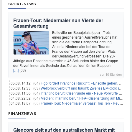
SPORT-NEWS
Frauen-Tour: Niedermaier nun Vierte der
Gesamtwertung
Belleville-en-Beaujolais (dpa) - Trotz
eines gescheiterten Ausreißversuchs hat
sich die deutsche Radsport-Hoffnung
Antonia Niedermaier bei der Tour de
France der Frauen auf den vierten Platz
der Gesamtwertung verbessert. Die 23-
Jährige aus Rosenheim erreichte 45 Sekunden hinter der Gruppe
der Favoritinnen als Sechste das Ziel auf der fünften Etappe in
[…]
(03)
vor 10 Stunden
05.08. 14:12 |
(04)
Figo fordert Infantinos Rücktritt: «Er sollte gehen. Jetzt»
05.08. 12:33 |
(03)
Wellbrock verblüfft und träumt: Zweites EM-Gold in Paris
05.08. 11:56 |
(04)
Infantino beruft Krisenrunde ein - Neue Vorwürfe gegen FIFA
04.08. 22:52 |
(04)
Medien: Infantino beruft FIFA-Krisensitzung am Mittwoch ein
04.08. 18:07 |
(00)
Frauen-Tour: Niedermaier verpasst Top Ten - Reusser siegt
FINANZNEWS
Glencore zielt auf den australischen Markt mit