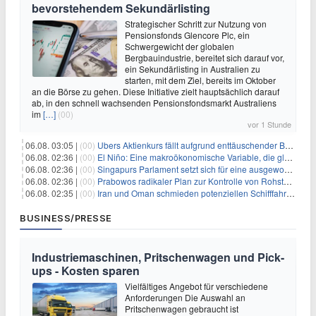
bevorstehendem Sekundärlisting
Strategischer Schritt zur Nutzung von
Pensionsfonds Glencore Plc, ein
Schwergewicht der globalen
Bergbauindustrie, bereitet sich darauf vor,
ein Sekundärlisting in Australien zu
starten, mit dem Ziel, bereits im Oktober
an die Börse zu gehen. Diese Initiative zielt hauptsächlich darauf
ab, in den schnell wachsenden Pensionsfondsmarkt Australiens
im
[…]
(00)
vor 1 Stunde
06.08. 03:05 |
(00)
Ubers Aktienkurs fällt aufgrund enttäuschender Buchungsprognose
06.08. 02:36 |
(00)
El Niño: Eine makroökonomische Variable, die globale Wirtschaftslandschaften umgestaltet
06.08. 02:36 |
(00)
Singapurs Parlament setzt sich für eine ausgewogene wirtschaftliche Zukunft ein
06.08. 02:36 |
(00)
Prabowos radikaler Plan zur Kontrolle von Rohstoffexporten steht vor konkurrierenden Visionen
06.08. 02:35 |
(00)
Iran und Oman schmieden potenziellen Schifffahrtsvertrag im Hormuskanal
BUSINESS/PRESSE
Industriemaschinen, Pritschenwagen und Pick-
ups - Kosten sparen
Vielfältiges Angebot für verschiedene
Anforderungen Die Auswahl an
Pritschenwagen gebraucht ist