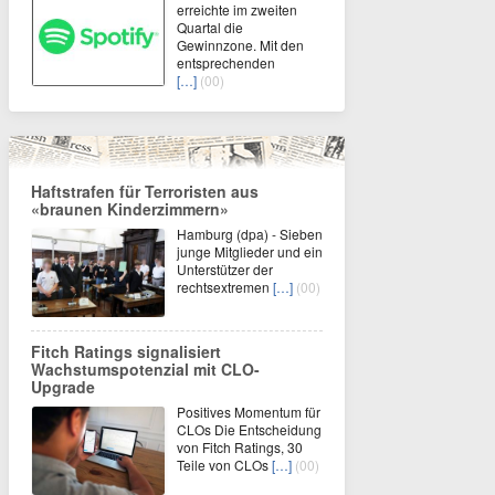
erreichte im zweiten
Quartal die
Gewinnzone. Mit den
entsprechenden
[…]
(00)
Haftstrafen für Terroristen aus
«braunen Kinderzimmern»
Hamburg (dpa) - Sieben
junge Mitglieder und ein
Unterstützer der
rechtsextremen
[…]
(00)
Fitch Ratings signalisiert
Wachstumspotenzial mit CLO-
Upgrade
Positives Momentum für
CLOs Die Entscheidung
von Fitch Ratings, 30
Teile von CLOs
[…]
(00)