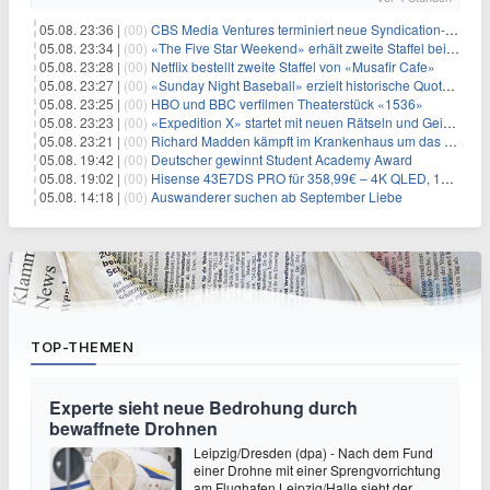
05.08. 23:36 |
(00)
CBS Media Ventures terminiert neue Syndication-Formate
05.08. 23:34 |
(00)
«The Five Star Weekend» erhält zweite Staffel bei Peacock
05.08. 23:28 |
(00)
Netflix bestellt zweite Staffel von «Musafir Cafe»
05.08. 23:27 |
(00)
«Sunday Night Baseball» erzielt historische Quotenserie für NBC
05.08. 23:25 |
(00)
HBO und BBC verfilmen Theaterstück «1536»
05.08. 23:23 |
(00)
«Expedition X» startet mit neuen Rätseln und Geisterjagden
05.08. 23:21 |
(00)
Richard Madden kämpft im Krankenhaus um das Leben des Premierministers
05.08. 19:42 |
(00)
Deutscher gewinnt Student Academy Award
05.08. 19:02 |
(00)
Hisense 43E7DS PRO für 358,99€ – 4K QLED, 144 Hz, Gaming
05.08. 14:18 |
(00)
Auswanderer suchen ab September Liebe
TOP-THEMEN
Experte sieht neue Bedrohung durch
bewaffnete Drohnen
Leipzig/Dresden (dpa) - Nach dem Fund
einer Drohne mit einer Sprengvorrichtung
am Flughafen Leipzig/Halle sieht der