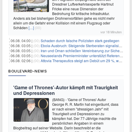
Dresdner Luftverkehrsexperte Hartmut
Fricke eine neue Dimension der
Bedrohung für kritische Infrastruktur.
Anders als bei bisherigen Drohnenvorfällen gehe es nicht mehr
allein um die Gefahr einer Kollision mit einem Flugzeug oder
Schäden
[…]
(00)
vor 18 Minuten
06.08. 04:00 |
(00)
Schaden durch falsche Polizisten stark gestiegen
06.08. 03:05 |
(00)
Ebola-Ausbruch: Steigende Sterberaten signalisieren dringenden Bedarf an verbesserter Gesundheitsinfrastruktur
06.08. 03:05 |
(00)
Iran und Oman schließen Vereinbarung zur Sicherung des Schiffsverkehrs durch die Straße von Hormuz
06.08. 03:05 |
(00)
Neuseelands Premierminister unterstützt Referendum über das Wahlsystem: Ein Schritt in Richtung verbesserter demokratischer Beteiligung
06.08. 02:06 |
(00)
Attovia Therapeutics steigt am Debüt um 29 %, was starkes Investorenvertrauen in biotechnologische Innovation signalisiert
BOULEVARD-NEWS
'Game of Thrones'-Autor kämpft mit Traurigkeit
und Depressionen
(BANG) - 'Game of Thrones'-Autor
George R. R. Martin hat eingeräumt, dass
er nach einem "stressigen Jahr" mit
Traurigkeit und Depressionen zu
kämpfen hat. Der 77-Jährige machte die
persönlichen Angaben in einem
Blogbeitrag auf seiner Website. Darin beschreibt er die