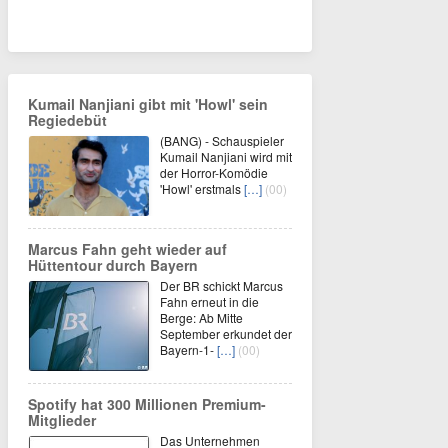
Kumail Nanjiani gibt mit 'Howl' sein
Regiedebüt
(BANG) - Schauspieler
Kumail Nanjiani wird mit
der Horror-Komödie
'Howl' erstmals
[…]
(00)
Marcus Fahn geht wieder auf
Hüttentour durch Bayern
Der BR schickt Marcus
Fahn erneut in die
Berge: Ab Mitte
September erkundet der
Bayern-1-
[…]
(00)
Spotify hat 300 Millionen Premium-
Mitglieder
Das Unternehmen