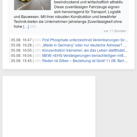
beeindruckend und wirtschaftlich attraktiv.
Diese zuverlässigen Fahrzeuge eignen
sich hervorragend für Transport, Logistik
und Bauwesen. Mit ihrer robusten Konstruktion und bewährter
Technik bieten sie Unternehmen jahrelange Zuverlässigkeit ohne
hohe
[…]
(00)
vor 11 Stunden
05.08. 16:47 |
(00)
First Phosphate unterzeichnet Vereinbarungen für nicht zu refundierende Zuwendungen in Höhe von 4,84 Mio. $ von der kanadischen Regierung für Straßeninfrastruktur und Stromübertragungsleitungen
05.08. 16:28 |
(00)
„Made in Germany“ oder nur deutsche Adresse? So erkennen Sie, wo Ihre Leiterplatten wirklich gefertigt werden
05.08. 16:05 |
(00)
Konzentration trainieren, wo das Leben stattfindet: Mobile EEG-Technologie bringt Neurofeedback in den Alltag
05.08. 16:04 |
(00)
MEW: nEHS-Versteigerungen benachteiligen mittelständische Unternehmen
05.08. 15:45 |
(00)
Reden ist Silber – Beziehung ist Gold! 11.08. Berlin – 18:30 Uhr