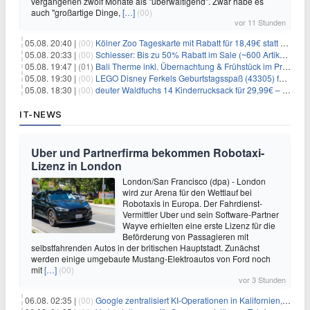
vergangenen zwölf Monate als "überwältigend". Zwar habe es
auch "großartige Dinge,
[…]
(00)
vor 11 Stunden
05.08. 20:40 |
(00)
Kölner Zoo Tageskarte mit Rabatt für 18,49€ statt 29,50€ – einlösbar bis Dezember
05.08. 20:33 |
(00)
Schiesser: Bis zu 50% Rabatt im Sale (~600 Artikel zur Auswahl)
05.08. 19:47 |
(01)
Bali Therme inkl. Übernachtung & Frühstück im Premium Hotel (Bad Oeynhausen) ab 89€ p.P.
05.08. 19:30 |
(00)
LEGO Disney Ferkels Geburtstagsspaß (43305) für 29,10€
05.08. 18:30 |
(00)
deuter Waldfuchs 14 Kinderrucksack für 29,99€ – Amber-maple
IT-NEWS
Uber und Partnerfirma bekommen Robotaxi-
Lizenz in London
London/San Francisco (dpa) - London
wird zur Arena für den Wettlauf bei
Robotaxis in Europa. Der Fahrdienst-
Vermittler Uber und sein Software-Partner
Wayve erhielten eine erste Lizenz für die
Beförderung von Passagieren mit
selbstfahrenden Autos in der britischen Hauptstadt. Zunächst
werden einige umgebaute Mustang-Elektroautos von Ford noch
mit
[…]
(00)
vor 3 Stunden
06.08. 02:35 |
(00)
Google zentralisiert KI-Operationen in Kalifornien, um Rivale Anthropic und OpenAI zu überholen