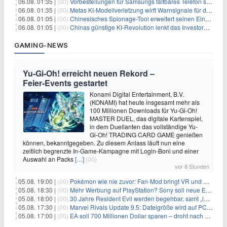
06.08. 01:35 |
(00)
Vorbestellungen für Samsungs faltbares Telefon steigen um 30 % in einem wettbewerbsintensiven Markt
06.08. 01:35 |
(00)
Metas KI-Modellverletzung wirft Warnsignale für die Technologieaufsicht auf
06.08. 01:05 |
(00)
Chinesisches Spionage-Tool erweitert seinen Einfluss auf 13 Länder und weckt Sicherheitsbedenken
06.08. 01:05 |
(00)
Chinas günstige KI-Revolution lenkt das Investoreninteresse auf Internet-Riesen
GAMING-NEWS
Yu‑Gi‑Oh! erreicht neuen Rekord –
Feier‑Events gestartet
Konami Digital Entertainment, B.V.
(KONAMI) hat heute insgesamt mehr als
100 Millionen Downloads für Yu-Gi-Oh!
MASTER DUEL, das digitale Kartenspiel,
in dem Duellanten das vollständige Yu-
Gi-Oh! TRADING CARD GAME genießen
können, bekanntgegeben. Zu diesem Anlass läuft nun eine
zeitlich begrenzte In-Game-Kampagne mit Login-Boni und einer
Auswahl an Packs
[…]
(00)
vor 8 Stunden
05.08. 19:00 |
(00)
Pokémon wie nie zuvor: Fan-Mod bringt VR und Ego-Perspektive nach Kanto
05.08. 18:30 |
(00)
Mehr Werbung auf PlayStation? Sony soll neue Einnahmequellen prüfen
05.08. 18:00 |
(00)
30 Jahre Resident Evil werden begehbar, samt „lebensgroßem Leon“
05.08. 17:30 |
(00)
Marvel Rivals Update 9.5: Dateigröße wird auf PC und Konsolen deutlich reduziert
05.08. 17:00 |
(00)
EA soll 700 Millionen Dollar sparen – droht nach der Übernahme die nächste Entlassungswelle?