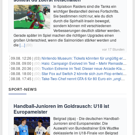
In Splatoon Raiders sind die Tanks ein
wichtiger Bestandteil deines Fortschritts.
Sie bestimmen nicht nur, wie du dich
durch die Spirhalit-Inseln bewegst,
sondern können mit verschiedenen
Verbesserungen deutlich stärker werden.
Gerade später im Spiel machen die richtigen Upgrades einen
großen Unterschied, wenn die Salmoniden stärker werden und
die
[…]
(00)
vor 17 Stunden
09.08. 12:26 |
(03)
Nintendo Museum: Tickets könnten für ungültig erklärt werden!
09.08. 09:00 |
(00)
Halo: Campaign Evolved im Test – Mehr Remaster als Remake
08.08. 20:36 |
(00)
Truxton Extreme im Test: Dieser neue Arcade-Klassiker verzeiht dir gar nichts
08.08. 18:00 |
(00)
Star Fox auf Switch 2 könnte sich zum Flop entwickeln
08.08. 17:45 |
(00)
Take-Two-Chef nennt GTA 6 für 80 Euro ein „unglaubliches Schnäppchen“
SPORT-NEWS
Handball-Junioren im Goldrausch: U18 ist
Europameister
Belgrad (dpa) - Die deutschen Handball-
Junioren sind Europameister. Die
Auswahl von Bundestrainer Erik Wudtke
deklassierte im U18-Finale von Belgrad