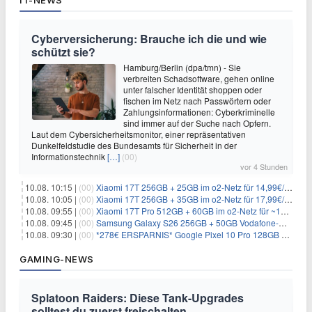
Cyberversicherung: Brauche ich die und wie
schützt sie?
Hamburg/Berlin (dpa/tmn) - Sie
verbreiten Schadsoftware, gehen online
unter falscher Identität shoppen oder
fischen im Netz nach Passwörtern oder
Zahlungsinformationen: Cyberkriminelle
sind immer auf der Suche nach Opfern.
Laut dem Cybersicherheitsmonitor, einer repräsentativen
Dunkelfeldstudie des Bundesamts für Sicherheit in der
Informationstechnik
[…]
(00)
vor 4 Stunden
10.08. 10:15 |
(00)
Xiaomi 17T 256GB + 25GB im o2-Netz für 14,99€/Monat (effektiv -4,30€/Monat)
10.08. 10:05 |
(00)
Xiaomi 17T 256GB + 35GB im o2-Netz für 17,99€/Monat (effektiv -2,47€/Monat)
10.08. 09:55 |
(00)
Xiaomi 17T Pro 512GB + 60GB im o2-Netz für ~19,99€/Monat (effektiv -7,22€/Monat)
10.08. 09:45 |
(00)
Samsung Galaxy S26 256GB + 50GB Vodafone-Netz für 19,99€/Monat (effektiv 1,26€/Monat)
10.08. 09:30 |
(00)
*278€ ERSPARNIS* Google Pixel 10 Pro 128GB + 60GB im o2-Netz für ~19,99€/Monat
GAMING-NEWS
Splatoon Raiders: Diese Tank-Upgrades
solltest du zuerst freischalten