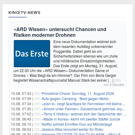
KINO/TV-NEWS
«ARD Wissen» untersucht Chancen und
Risiken moderner Drohnen
Eine neue Dokumentation widmet sich
dem rasanten Aufstieg unbemannter
Fluggeräte. Dabei geht es um
Sicherheitsrisiken ebenso wie um zivile
und militärische Einsatzmöglichkeiten.
Das Erste zeigt am Montag, 31. August,
um 22.50 Uhr die «ARD Wissen»-Dokumentation Game of
Drones – Was fliegt da am Himmel?. Der Film von Boris Geiger
begleitet Wissenschaftsjournalist Manuel Stark bei seiner
[…]
(00)
vor 2 Stunden
10.08. 07:43 |
(00)
Primetime-Check: Sonntag, 11. August 2026
10.08. 07:39 |
(00)
Auto gegen Camping - Beet gegen Motor
10.08. 07:34 |
(00)
«plan b» zeigt Spartipps für Fernreisen mit kleinem Budget
10.08. 07:30 |
(00)
«Amore unter Palmen» Deutschland geht bei Joyn weiter
10.08. 07:02 |
(00)
«Terra X History» widmet sich der Geschichte der deutschen Vereine
10.08. 06:45 |
(00)
«Made in Korea» kehrt mit zweiter Staffel zurück
10.08. 06:15 |
(00)
Netflix schickt Ermittler-Duo auf Mörderjagd
10.08. 06:04 |
(00)
Jessica Alba renoviert weiter für Roku
09.08. 16:34 |
(01)
Hisense 75U7DSE 75 Zoll TV für 949€ – Mini LED, 144Hz, 2026