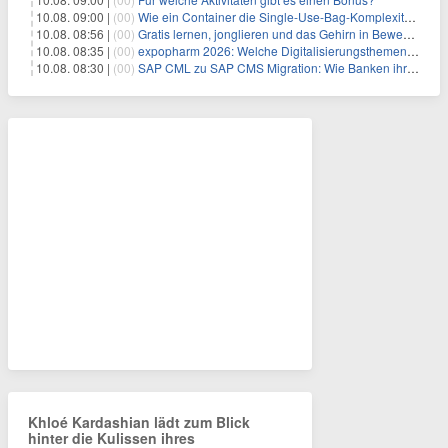
10.08. 09:00 |
(00)
Wie ein Container die Single-Use-Bag-Komplexität reduziert
10.08. 08:56 |
(00)
Gratis lernen, jonglieren und das Gehirn in Bewegung bringen
10.08. 08:35 |
(00)
expopharm 2026: Welche Digitalisierungsthemen Apotheken betreffen
10.08. 08:30 |
(00)
SAP CML zu SAP CMS Migration: Wie Banken ihr Sicherheitenmanagement für SAP S/4HANA modernisieren und regulatorische Anforderungen erfüllen
Khloé Kardashian lädt zum Blick
hinter die Kulissen ihres