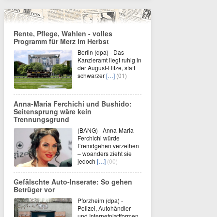
Rente, Pflege, Wahlen - volles
Programm für Merz im Herbst
Berlin (dpa) - Das
Kanzleramt liegt ruhig in
der August-Hitze, statt
schwarzer
[…]
(01)
Anna-Maria Ferchichi und Bushido:
Seitensprung wäre kein
Trennungsgrund
(BANG) - Anna-Maria
Ferchichi würde
Fremdgehen verzeihen
– woanders zieht sie
jedoch
[…]
(00)
Gefälschte Auto-Inserate: So gehen
Betrüger vor
Pforzheim (dpa) -
Polizei, Autohändler
und Internetplattformen