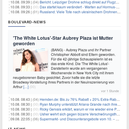
10.08. 09:39 |
(04)
Bericht: Leipziger Drohne schlug direkt auf Flugzeug ein
10.08. 09:33 |
(00)
Dax startet kaum verändert - Warten auf Hormus-Öffnung geht weiter
10.08. 09:26 |
(01)
Russland: Viele Tote nach ukrainischem Drohnenangriff
BOULEVARD-NEWS
'The White Lotus'-Star Aubrey Plaza ist Mutter
geworden
(BANG) - Aubrey Plaza und ihr Partner
Christopher Abbott sind Eltern geworden.
Für die 42-jährige Schauspielerin ist es
das erste Kind. Die 'The White Lotus'-
Darstellerin wurde am vergangenen
Wochenende in New York City mit ihrem
neugeborenen Baby gesichtet. Zuvor hatte sie die letzte
Broadway-Vorstellung ihres Partners in der Neuinszenierung von
Arthur
[…]
(00)
vor 1 Stunde
10.08. 08:43 |
(04)
Hemden.de: Bis zu 76% Rabatt + 20% Extra-Rabatt auf ALLE Hemden
10.08. 08:30 |
(00)
Ryan Murphy unterstützt Ariana Grande nach ihrem Ausstieg bei 'American Horror Story'
10.08. 08:30 |
(00)
Ricky Gervais erklärt, warum er nie wieder eine Preisverleihung moderieren will
10.08. 08:30 |
(00)
Usher wehrt sich gegen bizarre Verschwörungstheorie über angeblichen 'Klon'
09.08. 22:05 |
(06)
Supermarkt- und Discounterangebote vom 10. – 15.08.2026
IT-NEWS