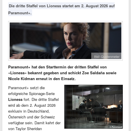
Die dritte Staffel von Lioness startet am 2. August 2026 auf
Paramount+.
Bild: Quotenmeter
Paramount+ hat den Starttermin der dritten Staffel von
«Lioness» bekannt gegeben und schickt Zoe Saldaña sowie
Nicole Kidman erneut in den Einsatz.
Paramount+ setzt die
erfolgreiche Spionage-Serie
Lioness
fort. Die dritte Staffel
wird ab dem 2. August 2026
exklusiv in Deutschland,
Österreich und der Schweiz
verfügbar sein. Damit kehrt der
von Taylor Sheridan