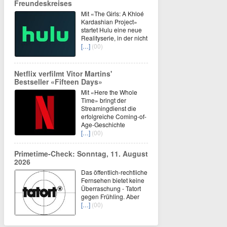
Freundeskreises
Mit «The Girls: A Khloé
Kardashian Project»
startet Hulu eine neue
Realityserie, in der nicht
[…]
(00)
Netflix verfilmt Vitor Martins'
Bestseller «Fifteen Days»
Mit «Here the Whole
Time» bringt der
Streamingdienst die
erfolgreiche Coming-of-
Age-Geschichte
[…]
(00)
Primetime-Check: Sonntag, 11. August
2026
Das öffentlich-rechtliche
Fernsehen bietet keine
Überraschung - Tatort
gegen Frühling. Aber
[…]
(00)