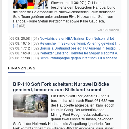
Slowenien mit 36: 27 (17: 11) und
bescherte dem Deutschen Handballbund
die nächste Goldmedaille im Nachwuchsbereich. Zum deutschen
Gold-Team gehören unter anderem Elvis Kretzschmar, Sohn von
Handball-Ikone Stefan Kretzschmar, sowie Kalle Gaugisch,
[…]
(03)
vor 12 Stunden
09.08. 20:58 |
(01)
Nowitzkis erster NBA-Trainer: Don Nelson ist tot
09.08. 19:15 |
(07)
Revanche im Sekundenkrimi: Vollering gewinnt Tour
09.08. 17:12 |
(02)
Borussia Dortmund besiegt FC Arsenal in Testspiel mit 3:2
09.08. 16:49 |
(03)
Perfekter Einstand: Torhüter ter Stegen siegt mit Ajax
09.08. 11:38 |
(03)
Schmutzkampagne gegen Infantino? FIFA schaltet auf Angriff
FINANZNEWS
BIP-110 Soft Fork scheitert: Nur zwei Blöcke
gemined, bevor es zum Stillstand kommt
Ein Bitcoin-Soft Fork, der auf BIP-110
basiert, hat sich nach Block 961.632 von
der Hauptkette abgespalten, kam jedoch
kaum in Gang. Der unterstützende
Mining-Pool Roughnecks schaffte es,
genau zwei Blöcke zu minen, bevor der
Großteil der Netzwerk-Hashrate die Abspaltung ignorierte. Der
Fork kommt schnell zum Erliegen BIP-110 erforderte, dass Miner