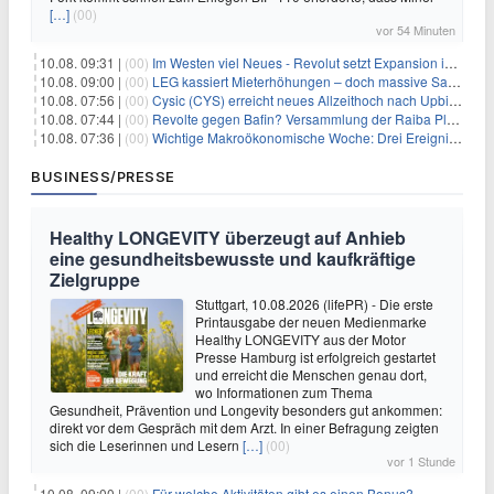
[…]
(00)
vor 54 Minuten
10.08. 09:31 |
(00)
Im Westen viel Neues - Revolut setzt Expansion in Europa fort
10.08. 09:00 |
(00)
LEG kassiert Mieterhöhungen – doch massive Sanierungskosten fressen Gewinne auf
10.08. 07:56 |
(00)
Cysic (CYS) erreicht neues Allzeithoch nach Upbit-Listing
10.08. 07:44 |
(00)
Revolte gegen Bafin? Versammlung der Raiba Plankstetten mit brisanter Agenda
10.08. 07:36 |
(00)
Wichtige Makroökonomische Woche: Drei Ereignisse, die Bitcoin beeinflussen könnten
BUSINESS/PRESSE
Healthy LONGEVITY überzeugt auf Anhieb
eine gesundheitsbewusste und kaufkräftige
Zielgruppe
Stuttgart, 10.08.2026 (lifePR) - Die erste
Printausgabe der neuen Medienmarke
Healthy LONGEVITY aus der Motor
Presse Hamburg ist erfolgreich gestartet
und erreicht die Menschen genau dort,
wo Informationen zum Thema
Gesundheit, Prävention und Longevity besonders gut ankommen:
direkt vor dem Gespräch mit dem Arzt. In einer Befragung zeigten
sich die Leserinnen und Lesern
[…]
(00)
vor 1 Stunde
10.08. 09:00 |
(00)
Für welche Aktivitäten gibt es einen Bonus?