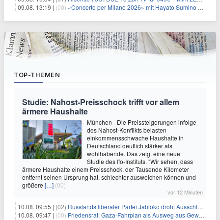
09.08. 13:19 |
(00)
«Concerto per Milano 2026» mit Hayato Sumino kommt zu arte
TOP-THEMEN
Studie: Nahost-Preisschock trifft vor allem
ärmere Haushalte
München - Die Preissteigerungen infolge
des Nahost-Konflikts belasten
einkommensschwache Haushalte in
Deutschland deutlich stärker als
wohlhabende. Das zeigt eine neue
Studie des Ifo-Instituts. "Wir sehen, dass
ärmere Haushalte einem Preisschock, der Tausende Kilometer
entfernt seinen Ursprung hat, schlechter ausweichen können und
größere
[…]
(00)
vor 12 Minuten
10.08. 09:55 |
(02)
Russlands liberaler Partei Jabloko droht Ausschluss von Wahl
10.08. 09:47 |
(00)
Friedensrat: Gaza-Fahrplan als Ausweg aus Gewaltspirale