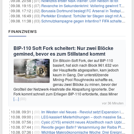
09.08. 20:58 |
(01)
Nowitzkis erster NBA-Trainer: Don Nelson ist tot
09.08. 19:15 |
(07)
Revanche im Sekundenkrimi: Vollering gewinnt Tour
09.08. 17:12 |
(02)
Borussia Dortmund besiegt FC Arsenal in Testspiel mit 3:2
09.08. 16:49 |
(03)
Perfekter Einstand: Torhüter ter Stegen siegt mit Ajax
09.08. 11:38 |
(03)
Schmutzkampagne gegen Infantino? FIFA schaltet auf Angriff
FINANZNEWS
BIP-110 Soft Fork scheitert: Nur zwei Blöcke
gemined, bevor es zum Stillstand kommt
Ein Bitcoin-Soft Fork, der auf BIP-110
basiert, hat sich nach Block 961.632 von
der Hauptkette abgespalten, kam jedoch
kaum in Gang. Der unterstützende
Mining-Pool Roughnecks schaffte es,
genau zwei Blöcke zu minen, bevor der
Großteil der Netzwerk-Hashrate die Abspaltung ignorierte. Der
Fork kommt schnell zum Erliegen BIP-110 erforderte, dass Miner
[…]
(00)
vor 36 Minuten
10.08. 09:31 |
(00)
Im Westen viel Neues - Revolut setzt Expansion in Europa fort
10.08. 09:00 |
(00)
LEG kassiert Mieterhöhungen – doch massive Sanierungskosten fressen Gewinne auf
10.08. 07:56 |
(00)
Cysic (CYS) erreicht neues Allzeithoch nach Upbit-Listing
10.08. 07:44 |
(00)
Revolte gegen Bafin? Versammlung der Raiba Plankstetten mit brisanter Agenda
10.08. 07:36 |
(00)
Wichtige Makroökonomische Woche: Drei Ereignisse, die Bitcoin beeinflussen könnten