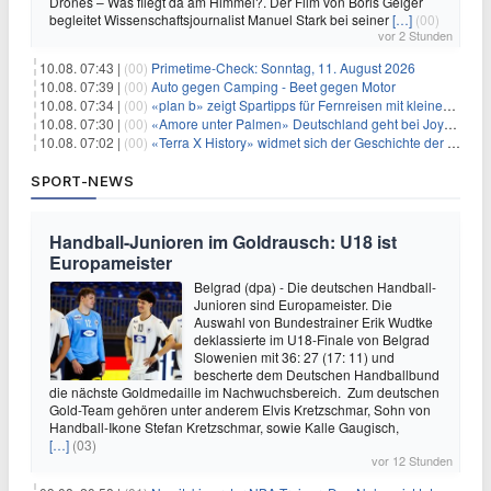
Drones – Was fliegt da am Himmel?. Der Film von Boris Geiger
begleitet Wissenschaftsjournalist Manuel Stark bei seiner
[…]
(00)
vor 2 Stunden
10.08. 07:43 |
(00)
Primetime-Check: Sonntag, 11. August 2026
10.08. 07:39 |
(00)
Auto gegen Camping - Beet gegen Motor
10.08. 07:34 |
(00)
«plan b» zeigt Spartipps für Fernreisen mit kleinem Budget
10.08. 07:30 |
(00)
«Amore unter Palmen» Deutschland geht bei Joyn weiter
10.08. 07:02 |
(00)
«Terra X History» widmet sich der Geschichte der deutschen Vereine
SPORT-NEWS
Handball-Junioren im Goldrausch: U18 ist
Europameister
Belgrad (dpa) - Die deutschen Handball-
Junioren sind Europameister. Die
Auswahl von Bundestrainer Erik Wudtke
deklassierte im U18-Finale von Belgrad
Slowenien mit 36: 27 (17: 11) und
bescherte dem Deutschen Handballbund
die nächste Goldmedaille im Nachwuchsbereich. Zum deutschen
Gold-Team gehören unter anderem Elvis Kretzschmar, Sohn von
Handball-Ikone Stefan Kretzschmar, sowie Kalle Gaugisch,
[…]
(03)
vor 12 Stunden