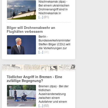
Nischnekamsk (dpa) -
Bei einem ukrainischen
Drohnenangriff sind in
Nischnekamsk in
[…]
(01)
Bilger will Drohnenabwehr an
Flughäfen verbessern
Berlin -
Bundesverkehrsminister
Steffen Bilger (CDU) will
die Vorkehrungen zur
[…]
(00)
Tödlicher Angriff in Bremen - Eine
zufällige Begegnung?
Bremen (dpa) - Bei der
tödlichen
Auseinandersetzung
zwischen einem
Autofahrer und einem
[…]
(02)