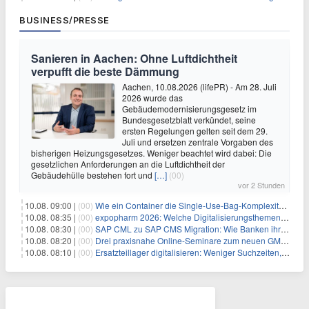
BUSINESS/PRESSE
Sanieren in Aachen: Ohne Luftdichtheit
verpufft die beste Dämmung
Aachen, 10.08.2026 (lifePR) - Am 28. Juli
2026 wurde das
Gebäudemodernisierungsgesetz im
Bundesgesetzblatt verkündet, seine
ersten Regelungen gelten seit dem 29.
Juli und ersetzen zentrale Vorgaben des
bisherigen Heizungsgesetzes. Weniger beachtet wird dabei: Die
gesetzlichen Anforderungen an die Luftdichtheit der
Gebäudehülle bestehen fort und
[…]
(00)
vor 2 Stunden
10.08. 09:00 |
(00)
Wie ein Container die Single-Use-Bag-Komplexität reduziert
10.08. 08:35 |
(00)
expopharm 2026: Welche Digitalisierungsthemen Apotheken betreffen
10.08. 08:30 |
(00)
SAP CML zu SAP CMS Migration: Wie Banken ihr Sicherheitenmanagement für SAP S/4HANA modernisieren und regulatorische Anforderungen erfüllen
10.08. 08:20 |
(00)
Drei praxisnahe Online-Seminare zum neuen GModG Ende August und Anfang September 2026
10.08. 08:10 |
(00)
Ersatzteillager digitalisieren: Weniger Suchzeiten, mehr Produktivität