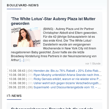
BOULEVARD-NEWS
'The White Lotus'-Star Aubrey Plaza ist Mutter
geworden
(BANG) - Aubrey Plaza und ihr Partner
Christopher Abbott sind Eltern geworden.
Für die 42-jährige Schauspielerin ist es
das erste Kind. Die 'The White Lotus'-
Darstellerin wurde am vergangenen
Wochenende in New York City mit ihrem
neugeborenen Baby gesichtet. Zuvor hatte sie die letzte
Broadway-Vorstellung ihres Partners in der Neuinszenierung von
Arthur
[…]
(00)
vor 1 Stunde
10.08. 08:43 |
(04)
Hemden.de: Bis zu 76% Rabatt + 20% Extra-Rabatt auf ALLE Hemden
10.08. 08:30 |
(00)
Ryan Murphy unterstützt Ariana Grande nach ihrem Ausstieg bei 'American Horror Story'
10.08. 08:30 |
(00)
Ricky Gervais erklärt, warum er nie wieder eine Preisverleihung moderieren will
10.08. 08:30 |
(00)
Usher wehrt sich gegen bizarre Verschwörungstheorie über angeblichen 'Klon'
09.08. 22:05 |
(06)
Supermarkt- und Discounterangebote vom 10. – 15.08.2026
IT-NEWS