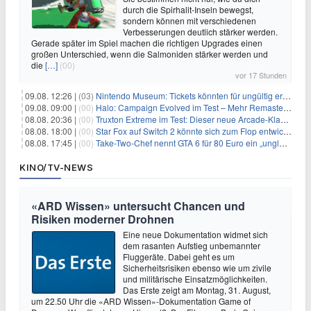
durch die Spirhalit-Inseln bewegst,
sondern können mit verschiedenen
Verbesserungen deutlich stärker werden.
Gerade später im Spiel machen die richtigen Upgrades einen
großen Unterschied, wenn die Salmoniden stärker werden und
die
[…]
(00)
vor 17 Stunden
09.08. 12:26 |
(03)
Nintendo Museum: Tickets könnten für ungültig erklärt werden!
09.08. 09:00 |
(00)
Halo: Campaign Evolved im Test – Mehr Remaster als Remake
08.08. 20:36 |
(00)
Truxton Extreme im Test: Dieser neue Arcade-Klassiker verzeiht dir gar nichts
08.08. 18:00 |
(00)
Star Fox auf Switch 2 könnte sich zum Flop entwickeln
08.08. 17:45 |
(00)
Take-Two-Chef nennt GTA 6 für 80 Euro ein „unglaubliches Schnäppchen“
KINO/TV-NEWS
«ARD Wissen» untersucht Chancen und
Risiken moderner Drohnen
Eine neue Dokumentation widmet sich
dem rasanten Aufstieg unbemannter
Fluggeräte. Dabei geht es um
Sicherheitsrisiken ebenso wie um zivile
und militärische Einsatzmöglichkeiten.
Das Erste zeigt am Montag, 31. August,
um 22.50 Uhr die «ARD Wissen»-Dokumentation Game of