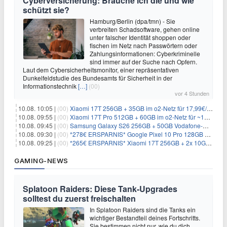
Cyberversicherung: Brauche ich die und wie
schützt sie?
Hamburg/Berlin (dpa/tmn) - Sie
verbreiten Schadsoftware, gehen online
unter falscher Identität shoppen oder
fischen im Netz nach Passwörtern oder
Zahlungsinformationen: Cyberkriminelle
sind immer auf der Suche nach Opfern.
Laut dem Cybersicherheitsmonitor, einer repräsentativen
Dunkelfeldstudie des Bundesamts für Sicherheit in der
Informationstechnik
[…]
(00)
vor 4 Stunden
10.08. 10:05 |
(00)
Xiaomi 17T 256GB + 35GB im o2-Netz für 17,99€/Monat (effektiv -2,47€/Monat)
10.08. 09:55 |
(00)
Xiaomi 17T Pro 512GB + 60GB im o2-Netz für ~19,99€/Monat (effektiv -7,22€/Monat)
10.08. 09:45 |
(00)
Samsung Galaxy S26 256GB + 50GB Vodafone-Netz für 19,99€/Monat (effektiv 1,26€/Monat)
10.08. 09:30 |
(00)
*278€ ERSPARNIS* Google Pixel 10 Pro 128GB + 60GB im o2-Netz für ~19,99€/Monat
10.08. 09:25 |
(00)
*265€ ERSPARNIS* Xiaomi 17T 256GB + 2x 10GB im o2-Netz für ~9,98€/Monat
GAMING-NEWS
Splatoon Raiders: Diese Tank-Upgrades
solltest du zuerst freischalten
In Splatoon Raiders sind die Tanks ein
wichtiger Bestandteil deines Fortschritts.
Sie bestimmen nicht nur, wie du dich