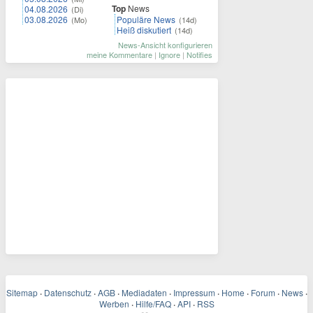
Top
News
04.08.2026
(Di)
03.08.2026
Populäre News
(Mo)
(14d)
Heiß diskutiert
(14d)
News-Ansicht konfigurieren
meine Kommentare
|
Ignore
|
Notifies
Sitemap
·
Datenschutz
·
AGB
·
Mediadaten
·
Impressum
·
Home
·
Forum
·
News
·
Werben
·
Hilfe/FAQ
·
API
·
RSS