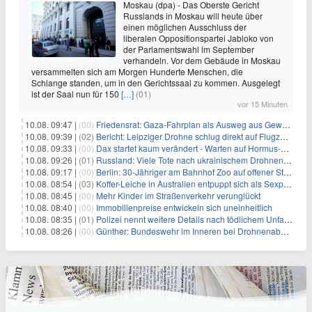
Moskau (dpa) - Das Oberste Gericht
Russlands in Moskau will heute über
einen möglichen Ausschluss der
liberalen Oppositionspartei Jabloko von
der Parlamentswahl im September
verhandeln. Vor dem Gebäude in Moskau
versammelten sich am Morgen Hunderte Menschen, die
Schlange standen, um in den Gerichtssaal zu kommen. Ausgelegt
ist der Saal nun für 150
[…]
(01)
vor 15 Minuten
10.08. 09:47 |
(00)
Friedensrat: Gaza-Fahrplan als Ausweg aus Gewaltspirale
10.08. 09:39 |
(02)
Bericht: Leipziger Drohne schlug direkt auf Flugzeug ein
10.08. 09:33 |
(00)
Dax startet kaum verändert - Warten auf Hormus-Öffnung geht weiter
10.08. 09:26 |
(01)
Russland: Viele Tote nach ukrainischem Drohnenangriff
10.08. 09:17 |
(00)
Berlin: 30-Jähriger am Bahnhof Zoo auf offener Straße erschossen
10.08. 08:54 |
(03)
Koffer-Leiche in Australien entpuppt sich als Sexpuppe
10.08. 08:45 |
(00)
Mehr Kinder im Straßenverkehr verunglückt
10.08. 08:40 |
(00)
Immobilienpreise entwickeln sich uneinheitlich
10.08. 08:35 |
(01)
Polizei nennt weitere Details nach tödlichem Unfall auf B470
10.08. 08:26 |
(00)
Günther: Bundeswehr im Inneren bei Drohnenabwehr einsetzen