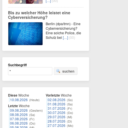
[…]
(00)
Bis zu welcher Höhe leistet eine
Cyberversicherung?
Berlin (dpa/tmn) - Eine
Cyberversicherung?
Eine solche Police, die
Schutz bei
[…]
(00)
Suchbegriff
suchen
Diese
Woche
Vorletzte
Woche
10.08.2026
02.08.2026
(Heute)
(So)
01.08.2026
(Sa)
Letzte
Woche
31.07.2026
(Fr)
09.08.2026
(Gestern)
30.07.2026
(Do)
08.08.2026
(Sa)
29.07.2026
(Mi)
07.08.2026
(Fr)
28.07.2026
(Di)
06.08.2026
(Do)
27.07.2026
(Mo)
05.08.2026
(Mi)