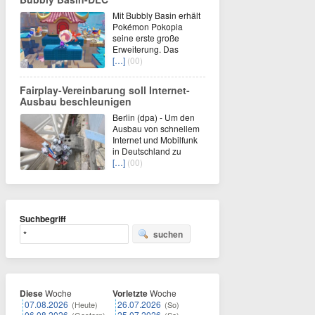
Mit Bubbly Basin erhält
Pokémon Pokopia
seine erste große
Erweiterung. Das
[…]
(00)
Fairplay-Vereinbarung soll Internet-
Ausbau beschleunigen
Berlin (dpa) - Um den
Ausbau von schnellem
Internet und Mobilfunk
in Deutschland zu
[…]
(00)
Suchbegriff
suchen
Diese
Woche
Vorletzte
Woche
07.08.2026
26.07.2026
(Heute)
(So)
06.08.2026
25.07.2026