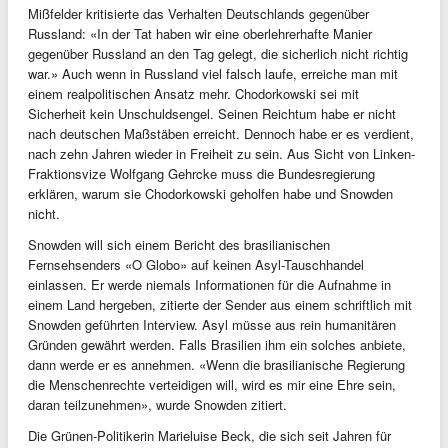
Mißfelder kritisierte das Verhalten Deutschlands gegenüber
Russland: «In der Tat haben wir eine oberlehrerhafte Manier
gegenüber Russland an den Tag gelegt, die sicherlich nicht richtig
war.» Auch wenn in Russland viel falsch laufe, erreiche man mit
einem realpolitischen Ansatz mehr. Chodorkowski sei mit
Sicherheit kein Unschuldsengel. Seinen Reichtum habe er nicht
nach deutschen Maßstäben erreicht. Dennoch habe er es verdient,
nach zehn Jahren wieder in Freiheit zu sein. Aus Sicht von Linken-
Fraktionsvize Wolfgang Gehrcke muss die Bundesregierung
erklären, warum sie Chodorkowski geholfen habe und Snowden
nicht.
Snowden will sich einem Bericht des brasilianischen
Fernsehsenders «O Globo» auf keinen Asyl-Tauschhandel
einlassen. Er werde niemals Informationen für die Aufnahme in
einem Land hergeben, zitierte der Sender aus einem schriftlich mit
Snowden geführten Interview. Asyl müsse aus rein humanitären
Gründen gewährt werden. Falls Brasilien ihm ein solches anbiete,
dann werde er es annehmen. «Wenn die brasilianische Regierung
die Menschenrechte verteidigen will, wird es mir eine Ehre sein,
daran teilzunehmen», wurde Snowden zitiert.
Die Grünen-Politikerin Marieluise Beck, die sich seit Jahren für