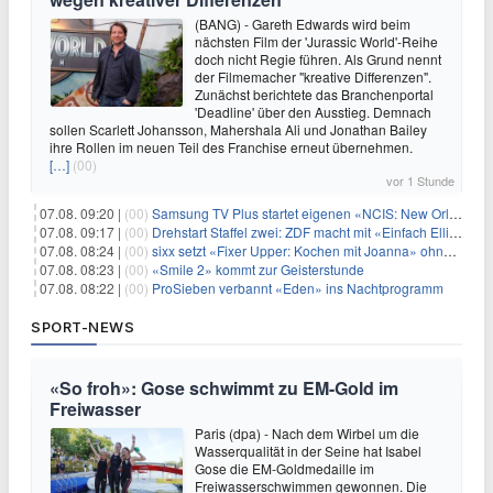
(BANG) - Gareth Edwards wird beim
nächsten Film der 'Jurassic World'-Reihe
doch nicht Regie führen. Als Grund nennt
der Filmemacher "kreative Differenzen".
Zunächst berichtete das Branchenportal
'Deadline' über den Ausstieg. Demnach
sollen Scarlett Johansson, Mahershala Ali und Jonathan Bailey
ihre Rollen im neuen Teil des Franchise erneut übernehmen.
[…]
(00)
vor 1 Stunde
07.08. 09:20 |
(00)
Samsung TV Plus startet eigenen «NCIS: New Orleans»-Sender
07.08. 09:17 |
(00)
Drehstart Staffel zwei: ZDF macht mit «Einfach Elli» weiter
07.08. 08:24 |
(00)
sixx setzt «Fixer Upper: Kochen mit Joanna» ohne Pause fort
07.08. 08:23 |
(00)
«Smile 2» kommt zur Geisterstunde
07.08. 08:22 |
(00)
ProSieben verbannt «Eden» ins Nachtprogramm
SPORT-NEWS
«So froh»: Gose schwimmt zu EM-Gold im
Freiwasser
Paris (dpa) - Nach dem Wirbel um die
Wasserqualität in der Seine hat Isabel
Gose die EM-Goldmedaille im
Freiwasserschwimmen gewonnen. Die