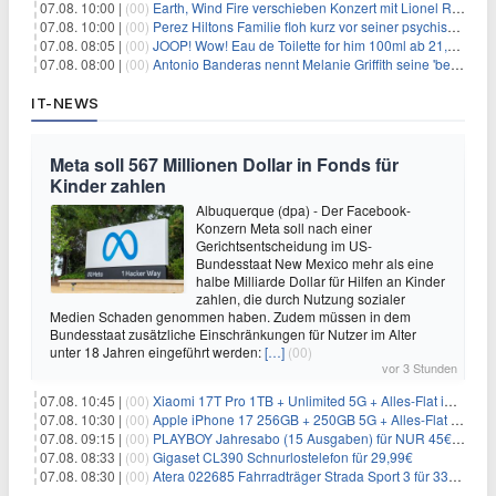
07.08. 10:00 |
(00)
Earth, Wind Fire verschieben Konzert mit Lionel Richie nach medizinischem Notfall
07.08. 10:00 |
(00)
Perez Hiltons Familie floh kurz vor seiner psychischen Krise aus dem Haus
07.08. 08:05 |
(00)
JOOP! Wow! Eau de Toilette for him 100ml ab 21,84€ im Sparabo
07.08. 08:00 |
(00)
Antonio Banderas nennt Melanie Griffith seine 'beste Freundin'
IT-NEWS
Meta soll 567 Millionen Dollar in Fonds für
Kinder zahlen
Albuquerque (dpa) - Der Facebook-
Konzern Meta soll nach einer
Gerichtsentscheidung im US-
Bundesstaat New Mexico mehr als eine
halbe Milliarde Dollar für Hilfen an Kinder
zahlen, die durch Nutzung sozialer
Medien Schaden genommen haben. Zudem müssen in dem
Bundesstaat zusätzliche Einschränkungen für Nutzer im Alter
unter 18 Jahren eingeführt werden:
[…]
(00)
vor 3 Stunden
07.08. 10:45 |
(00)
Xiaomi 17T Pro 1TB + Unlimited 5G + Alles-Flat im o2 Netz für 29,99€/Monat – eff. 1,15€/Monat
07.08. 10:30 |
(00)
Apple iPhone 17 256GB + 250GB 5G + Alles-Flat im Telekom-Netz für 34€/Monat – eff. 6,29€/Monat
07.08. 09:15 |
(00)
PLAYBOY Jahresabo (15 Ausgaben) für NUR 45€ (statt 198€)
07.08. 08:33 |
(00)
Gigaset CL390 Schnurlostelefon für 29,99€
07.08. 08:30 |
(00)
Atera 022685 Fahrradträger Strada Sport 3 für 337,48€