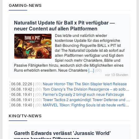
GAMING-NEWS
Naturalist Update für Ball x Pit verfügbar —
neuer Content auf allen Plattformen
Das letzte und natürlich wieder
kostenlose Update für das erfolgreiche
Ball-Bouncing-Roguelite BALL x PIT ist
da! The Naturalist Update ist ab sofort auf
allen Plattformen verfügbar und fügt dem
Spiel noch mehr Charaktere, Bälle und
Passive Fähigkeiten hinzu, wodurch sich die Möglichkeiten eines
Runs erheblich erweitern. Neue Charaktere
[…]
(00)
vor 13 Stunden
06.08. 22:26 |
(00)
Neuer Horror‑Titel The Skin Stapler feiert Release
06.08. 19:42 |
(00)
Tom Clancy’s The Division Resurgence – ab sofort für euch verfügbar
06.08. 19:41 |
(00)
Farmer’s Dynasty 2 bringt euch neue Fahrzeuge
06.08. 19:41 |
(00)
Tower Tactics 2 angekündigt: Tower Defense und Deckbuilding Kombo kehrt zurück
06.08. 19:40 |
(00)
MARVEL Tōkon: Fighting Souls ist ab heute verfügbar
KINO/TV-NEWS
Gareth Edwards verlässt 'Jurassic World'
wegen kreativer Differenzen