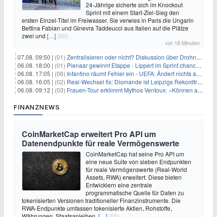
24-Jährige sicherte sich im Knockout
Sprint mit einem Start-Ziel-Sieg den
ersten Einzel-Titel im Freiwasser. Sie verwies in Paris die Ungarin
Bettina Fabian und Ginevra Taddeucci aus Italien auf die Plätze
zwei und
[…]
(00)
vor 16 Minuten
07.08. 09:50 |
(01)
Zentralisieren oder nicht? Diskussion über Drohnenabwehr
06.08. 18:00 |
(01)
Pienaar gewinnt Etappe - Lippert im Sprint chancenlos
06.08. 17:05 |
(06)
Infantino räumt Fehler ein - UEFA: Ändert nichts an Boykott
06.08. 16:05 |
(02)
Real-Wechsel fix: Diomande ist Leipzigs Rekordtransfer
06.08. 09:12 |
(03)
Frauen-Tour erklimmt Mythos Ventoux: «Können alles schaffen»
FINANZNEWS
CoinMarketCap erweitert Pro API um
Datenendpunkte für reale Vermögenswerte
CoinMarketCap hat seine Pro API um
eine neue Suite von sieben Endpunkten
für reale Vermögenswerte (Real-World
Assets, RWA) erweitert. Diese bieten
Entwicklern eine zentrale
programmatische Quelle für Daten zu
tokenisierten Versionen traditioneller Finanzinstrumente. Die
RWA-Endpunkte umfassen tokenisierte Aktien, Rohstoffe,
Währungen, Staatsanleihen,
[…]
(00)