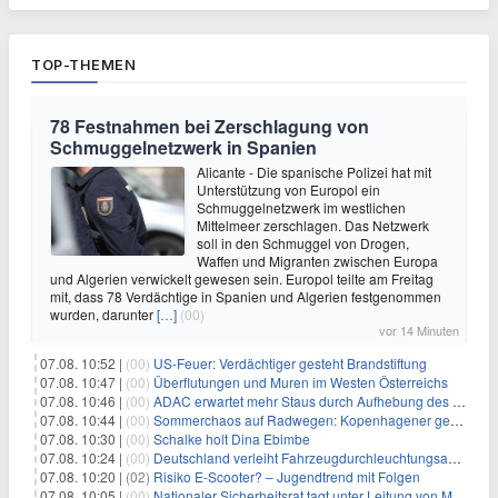
TOP-THEMEN
78 Festnahmen bei Zerschlagung von
Schmuggelnetzwerk in Spanien
Alicante - Die spanische Polizei hat mit
Unterstützung von Europol ein
Schmuggelnetzwerk im westlichen
Mittelmeer zerschlagen. Das Netzwerk
soll in den Schmuggel von Drogen,
Waffen und Migranten zwischen Europa
und Algerien verwickelt gewesen sein. Europol teilte am Freitag
mit, dass 78 Verdächtige in Spanien und Algerien festgenommen
wurden, darunter
[…]
(00)
vor 14 Minuten
07.08. 10:52 |
(00)
US-Feuer: Verdächtiger gesteht Brandstiftung
07.08. 10:47 |
(00)
Überflutungen und Muren im Westen Österreichs
07.08. 10:46 |
(00)
ADAC erwartet mehr Staus durch Aufhebung des Lkw-Fahrverbots
07.08. 10:44 |
(00)
Sommerchaos auf Radwegen: Kopenhagener genervt von Touristen
07.08. 10:30 |
(00)
Schalke holt Dina Ebimbe
07.08. 10:24 |
(00)
Deutschland verleiht Fahrzeugdurchleuchtungsanlagen an Israel
07.08. 10:20 |
(02)
Risiko E-Scooter? – Jugendtrend mit Folgen
07.08. 10:05 |
(00)
Nationaler Sicherheitsrat tagt unter Leitung von Merz