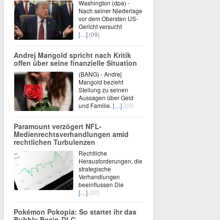
Washington (dpa) -
Nach seiner Niederlage
vor dem Obersten US-
Gericht versucht
[…]
(09)
Andrej Mangold spricht nach Kritik
offen über seine finanzielle Situation
(BANG) - Andrej
Mangold bezieht
Stellung zu seinen
Aussagen über Geld
und Familie.
[…]
(00)
Paramount verzögert NFL-
Medienrechtsverhandlungen amid
rechtlichen Turbulenzen
Rechtliche
Herausforderungen, die
strategische
Verhandlungen
beeinflussen Die
[…]
(00)
Pokémon Pokopia: So startet ihr das
Bubbly Basin-DLC