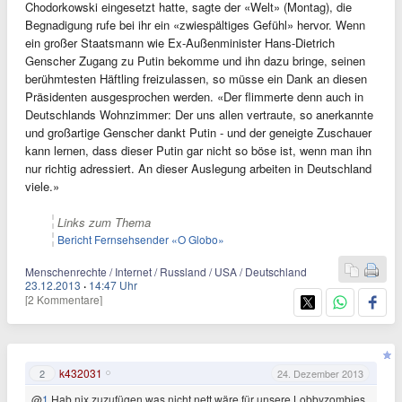
Chodorkowski eingesetzt hatte, sagte der «Welt» (Montag), die
Begnadigung rufe bei ihr ein «zwiespältiges Gefühl» hervor. Wenn
ein großer Staatsmann wie Ex-Außenminister Hans-Dietrich
Genscher Zugang zu Putin bekomme und ihn dazu bringe, seinen
berühmtesten Häftling freizulassen, so müsse ein Dank an diesen
Präsidenten ausgesprochen werden. «Der flimmerte denn auch in
Deutschlands Wohnzimmer: Der uns allen vertraute, so anerkannte
und großartige Genscher dankt Putin - und der geneigte Zuschauer
kann lernen, dass dieser Putin gar nicht so böse ist, wenn man ihn
nur richtig adressiert. An dieser Auslegung arbeiten in Deutschland
viele.»
Links zum Thema
Bericht Fernsehsender «O Globo»
Menschenrechte / Internet / Russland / USA / Deutschland
23.12.2013
·
14:47 Uhr
[2 Kommentare]
k432031
2
24. Dezember 2013
@
1
Hab nix zuzufügen was nicht nett wäre für unsere Lobbyzombies