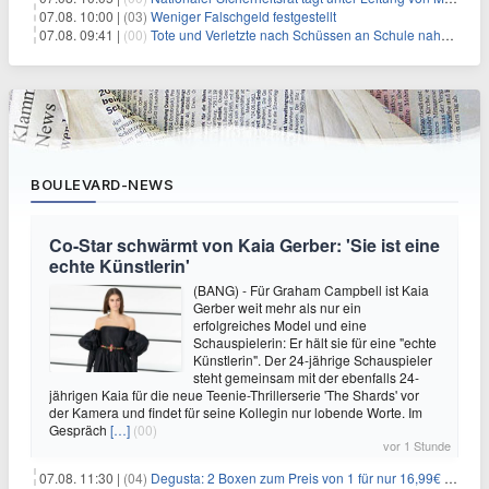
07.08. 10:00 |
(03)
Weniger Falschgeld festgestellt
07.08. 09:41 |
(00)
Tote und Verletzte nach Schüssen an Schule nahe Bangkok
BOULEVARD-NEWS
Co-Star schwärmt von Kaia Gerber: 'Sie ist eine
echte Künstlerin'
(BANG) - Für Graham Campbell ist Kaia
Gerber weit mehr als nur ein
erfolgreiches Model und eine
Schauspielerin: Er hält sie für eine "echte
Künstlerin". Der 24-jährige Schauspieler
steht gemeinsam mit der ebenfalls 24-
jährigen Kaia für die neue Teenie-Thrillerserie 'The Shards' vor
der Kamera und findet für seine Kollegin nur lobende Worte. Im
Gespräch
[…]
(00)
vor 1 Stunde
07.08. 11:30 |
(04)
Degusta: 2 Boxen zum Preis von 1 für nur 16,99€ inkl. Versand