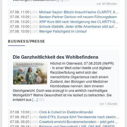
vor 30 Minuten
07.08. 11:00 |
(00)
Michael Saylor: Bitcoin braucht keine CLARITY, Amerika schon
07.08. 10:29 |
(00)
Banken-Partner Dericon mit neuem Führungsteam
07.08. 10:20 |
(00)
XRP-Kurs fällt nach Verzögerung des CLARITY-Gesetzes, Analyst warnt vor schwachem August-Trend
07.08. 10:00 |
(00)
Schock-Statistik: Jeder dritte Amerikaner sitzt auf dem Trockenen – warum Sparen zur Luxus-Aktivität wird
07.08. 10:00 |
(00)
Weniger Falschgeld im Umlauf
BUSINESS/PRESSE
Die Ganzheitlichkeit des Wohlbefindens
Höchst im Odenwald, 07.08.2026 (lifePR)
- In einer Welt voller Hektik und digitaler
Reizüberflutung sehnt sich der
menschliche Organismus nach einem
Zustand, den Biologen und Mediziner
Homöostase nennen: dem inneren
Gleichgewicht. Doch was erzeugt in uns wirklich nachhaltiges
Wohlgefühl? Wahre Gesundheit ist nie isoliert zu betrachten. Sie
entsteht aus
[…]
(00)
vor 1 Stunde
07.08. 10:00 |
(00)
Click & Collect im Elektronikhandel
07.08. 09:27 |
(00)
Gold-ETFs: Europa führt Trendwende nach zweimonatiger Schwächephase an
07.08. 09:20 |
(00)
Crawford erreicht Bundesmeilenstein – jetzt geht es in die finale Phase!
07.08. 09:18 |
(00)
Balance und Gesundheit: LIVE, ONLINE, GRATIS am Mi 19.08.2026 um 19:00 Uhr