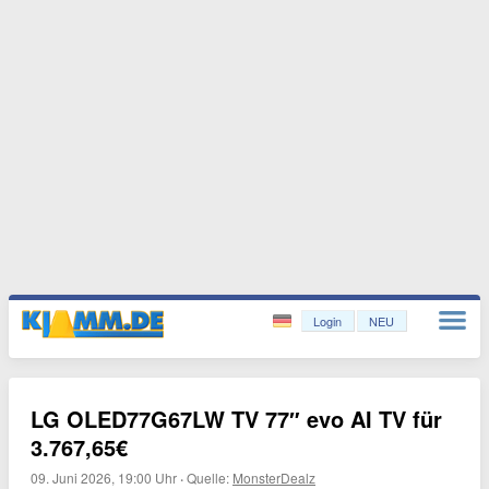
Login
NEU
LG OLED77G67LW TV 77″ evo AI TV für
3.767,65€
09. Juni 2026, 19:00 Uhr
·
Quelle:
MonsterDealz