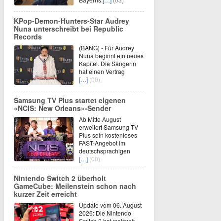
KPop-Demon-Hunters-Star Audrey
Nuna unterschreibt bei Republic
Records
(BANG) - Für Audrey
Nuna beginnt ein neues
Kapitel. Die Sängerin
hat einen Vertrag
[…]
(00)
Samsung TV Plus startet eigenen
«NCIS: New Orleans»-Sender
Ab Mitte August
erweitert Samsung TV
Plus sein kostenloses
FAST-Angebot im
deutschsprachigen
[…]
(00)
Nintendo Switch 2 überholt
GameCube: Meilenstein schon nach
kurzer Zeit erreicht
Update vom 06. August
2026: Die Nintendo
Switch 2 hat weltweit