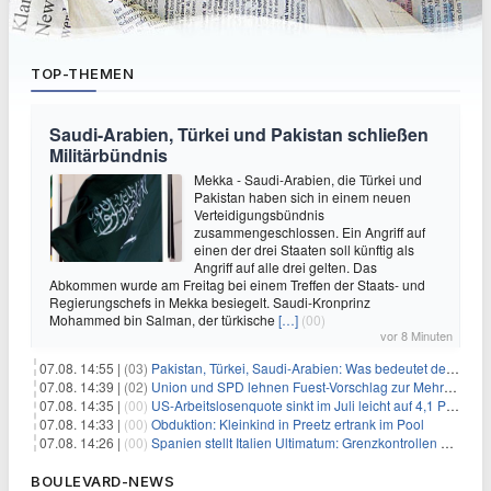
TOP-THEMEN
Saudi-Arabien, Türkei und Pakistan schließen
Militärbündnis
Mekka - Saudi-Arabien, die Türkei und
Pakistan haben sich in einem neuen
Verteidigungsbündnis
zusammengeschlossen. Ein Angriff auf
einen der drei Staaten soll künftig als
Angriff auf alle drei gelten. Das
Abkommen wurde am Freitag bei einem Treffen der Staats- und
Regierungschefs in Mekka besiegelt. Saudi-Kronprinz
Mohammed bin Salman, der türkische
[…]
(00)
vor 8 Minuten
07.08. 14:55 |
(03)
Pakistan, Türkei, Saudi-Arabien: Was bedeutet der neue Pakt?
07.08. 14:39 |
(02)
Union und SPD lehnen Fuest-Vorschlag zur Mehrwertsteuer ab
07.08. 14:35 |
(00)
US-Arbeitslosenquote sinkt im Juli leicht auf 4,1 Prozent
07.08. 14:33 |
(00)
Obduktion: Kleinkind in Preetz ertrank im Pool
07.08. 14:26 |
(00)
Spanien stellt Italien Ultimatum: Grenzkontrollen beenden
BOULEVARD-NEWS