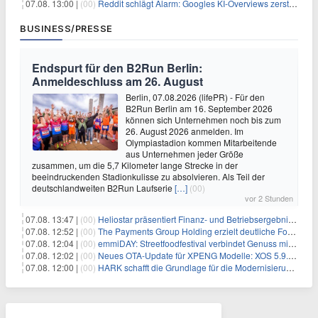
07.08. 13:00 |
(00)
Reddit schlägt Alarm: Googles KI-Overviews zerstören das Traffic-Geschäftsmodell
BUSINESS/PRESSE
Endspurt für den B2Run Berlin:
Anmeldeschluss am 26. August
Berlin, 07.08.2026 (lifePR) - Für den
B2Run Berlin am 16. September 2026
können sich Unternehmen noch bis zum
26. August 2026 anmelden. Im
Olympiastadion kommen Mitarbeitende
aus Unternehmen jeder Größe
zusammen, um die 5,7 Kilometer lange Strecke in der
beeindruckenden Stadionkulisse zu absolvieren. Als Teil der
deutschlandweiten B2Run Laufserie
[…]
(00)
vor 2 Stunden
07.08. 13:47 |
(00)
Heliostar präsentiert Finanz- und Betriebsergebnis für das zweite Quartal 2026 mit Goldproduktion und Barreserven in Rekordhöhe
07.08. 12:52 |
(00)
The Payments Group Holding erzielt deutliche Fortschritte bei ihren AI-Projekten
07.08. 12:04 |
(00)
emmiDAY: Streetfoodfestival verbindet Genuss mit Engagement gegen Brustkrebs
07.08. 12:02 |
(00)
Neues OTA-Update für XPENG Modelle: XOS 5.9.5 erweitert Sicherheits-, Lade- und Komfortfunktionen
07.08. 12:00 |
(00)
HARK schafft die Grundlage für die Modernisierung seiner IBM i-Anwendungen