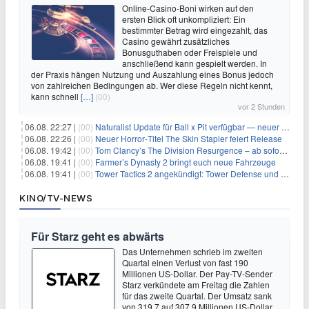
Online-Casino-Boni wirken auf den
ersten Blick oft unkompliziert: Ein
bestimmter Betrag wird eingezahlt, das
Casino gewährt zusätzliches
Bonusguthaben oder Freispiele und
anschließend kann gespielt werden. In
der Praxis hängen Nutzung und Auszahlung eines Bonus jedoch
von zahlreichen Bedingungen ab. Wer diese Regeln nicht kennt,
kann schnell
[…]
(00)
vor 2 Stunden
06.08. 22:27 |
(00)
Naturalist Update für Ball x Pit verfügbar — neuer Content auf allen Plattformen
06.08. 22:26 |
(00)
Neuer Horror‑Titel The Skin Stapler feiert Release
06.08. 19:42 |
(00)
Tom Clancy’s The Division Resurgence – ab sofort für euch verfügbar
06.08. 19:41 |
(00)
Farmer’s Dynasty 2 bringt euch neue Fahrzeuge
06.08. 19:41 |
(00)
Tower Tactics 2 angekündigt: Tower Defense und Deckbuilding Kombo kehrt zurück
KINO/TV-NEWS
Für Starz geht es abwärts
Das Unternehmen schrieb im zweiten
Quartal einen Verlust von fast 190
Millionen US-Dollar. Der Pay-TV-Sender
Starz verkündete am Freitag die Zahlen
für das zweite Quartal. Der Umsatz sank
von 319,7 auf 307,9 Millionen US-Dollar.