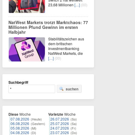
23,68 Millionen
[…]
(00)
NatWest Markets trotzt Marktchaos: 77
Millionen Pfund Gewinn im ersten
Halbjahr
Stabilitätszeichen aus
dem britischen
Investmentbanking
NatWest Markets, die
[…]
(00)
Suchbegriff
suchen
Diese
Woche
Vorletzte
Woche
07.08.2026
26.07.2026
(Heute)
(So)
06.08.2026
25.07.2026
(Gestern)
(Sa)
05.08.2026
24.07.2026
(Mi)
(Fr)
04.08.2026
23.07.2026
(Di)
(Do)