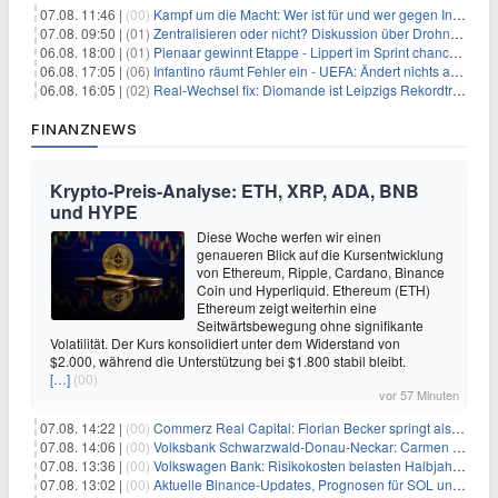
07.08. 11:46 |
(00)
Kampf um die Macht: Wer ist für und wer gegen Infantino?
07.08. 09:50 |
(01)
Zentralisieren oder nicht? Diskussion über Drohnenabwehr
06.08. 18:00 |
(01)
Pienaar gewinnt Etappe - Lippert im Sprint chancenlos
06.08. 17:05 |
(06)
Infantino räumt Fehler ein - UEFA: Ändert nichts an Boykott
06.08. 16:05 |
(02)
Real-Wechsel fix: Diomande ist Leipzigs Rekordtransfer
FINANZNEWS
Krypto-Preis-Analyse: ETH, XRP, ADA, BNB
und HYPE
Diese Woche werfen wir einen
genaueren Blick auf die Kursentwicklung
von Ethereum, Ripple, Cardano, Binance
Coin und Hyperliquid. Ethereum (ETH)
Ethereum zeigt weiterhin eine
Seitwärtsbewegung ohne signifikante
Volatilität. Der Kurs konsolidiert unter dem Widerstand von
$2.000, während die Unterstützung bei $1.800 stabil bleibt.
[…]
(00)
vor 57 Minuten
07.08. 14:22 |
(00)
Commerz Real Capital: Florian Becker springt als Leiter ein
07.08. 14:06 |
(00)
Volksbank Schwarzwald-Donau-Neckar: Carmen Wedam übernimmt Aufsichtsratsvorsitz
07.08. 13:36 |
(00)
Volkswagen Bank: Risikokosten belasten Halbjahresergebnis
07.08. 13:02 |
(00)
Aktuelle Binance-Updates, Prognosen für SOL und DOGE: Zusammenfassung vom 7. August