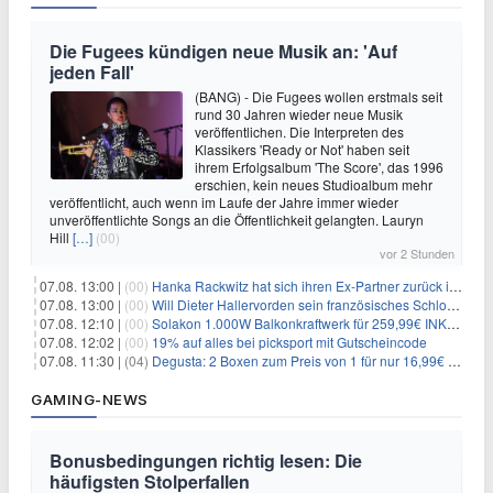
Die Fugees kündigen neue Musik an: 'Auf
jeden Fall'
(BANG) - Die Fugees wollen erstmals seit
rund 30 Jahren wieder neue Musik
veröffentlichen. Die Interpreten des
Klassikers 'Ready or Not' haben seit
ihrem Erfolgsalbum 'The Score', das 1996
erschien, kein neues Studioalbum mehr
veröffentlicht, auch wenn im Laufe der Jahre immer wieder
unveröffentlichte Songs an die Öffentlichkeit gelangten. Lauryn
Hill
[…]
(00)
vor 2 Stunden
07.08. 13:00 |
(00)
Hanka Rackwitz hat sich ihren Ex-Partner zurück ins Haus geholt
07.08. 13:00 |
(00)
Will Dieter Hallervorden sein französisches Schloss verkaufen?
07.08. 12:10 |
(00)
Solakon 1.000W Balkonkraftwerk für 259,99€ INKL. VERSAND! 800W Wechselrichter, bifazial
07.08. 12:02 |
(00)
19% auf alles bei picksport mit Gutscheincode
07.08. 11:30 |
(04)
Degusta: 2 Boxen zum Preis von 1 für nur 16,99€ inkl. Versand
GAMING-NEWS
Bonusbedingungen richtig lesen: Die
häufigsten Stolperfallen