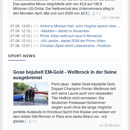
Das operative Minus vergrößerte sich von 42,6 auf 190,6
Millionen US-Dollar. Der Nettoverlust des Unternehmens stieg in
den Monaten April, Mai und Juni 2026 von 42,5
[…]
(00)
vor 1 Stunde
07.08. 13:00 |
(00)
Anthony Michael Hall: John Hughes sprach über eine Fortsetzung von 'The Breakfast Club'
07.08. 12:15 |
(00)
«Madden» startet im November
07.08. 12:12 |
(00)
Prime Video setzt auf neue K-Romanze
07.08. 12:10 |
(00)
«Kill Jackie» startet 2026 bei Prime Video
07.08. 12:07 |
(00)
Christian Zipfel dreht Liebesdrama «Pestizid»
SPORT-NEWS
Gose bejubelt EM-Gold - Wellbrock in der Seine
ausgebremst
Paris (dpa) - Isabel Gose bejubelte Gold,
Doppel-Champion Florian Wellbrock ließ
sich seine Laune auch vom verpassten
Titel-Hattrick nicht vermiesen: Die
deutschen Freiwasser-Schwimmer
zeigten auch ohne die lange mögliche
perfekte Ausbeute im Knockout Sprint ihre Klasse und weisen vor
dem letzten EM-Rennen in Paris eine starke Bilanz vor. «Ich
glaube
[…]
(00)
vor 52 Minuten