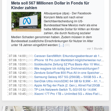
Meta soll 567 Millionen Dollar in Fonds für
Kinder zahlen
Albuquerque (dpa) - Der Facebook-
Konzern Meta soll nach einer
Gerichtsentscheidung im US-
Bundesstaat New Mexico mehr als eine
halbe Milliarde Dollar für Hilfen an Kinder
zahlen, die durch Nutzung sozialer
Medien Schaden genommen haben. Zudem müssen in dem
Bundesstaat zusätzliche Einschränkungen für Nutzer im Alter
unter 18 Jahren eingeführt werden:
[…]
(00)
vor 1 Stunde
07.08. 14:00 |
(00)
Caravan SandWitch: Erkundungsabenteuer ab 13.08. gratis im Epic Games Store
07.08. 13:11 |
(00)
iPhone 18 Pro zum Marktstart möglicherweise nur begrenzt verfügbar
07.08. 13:00 |
(00)
Süddeutsche Zeitung SZ Plus Basis-Abo 10 Wochen für 10€
07.08. 12:50 |
(00)
Wie reagiere ich richtig bei Drohnensichtungen?
07.08. 12:40 |
(00)
Zendure SolarFlow 800 Plus All-in-one Speicher + Zusatzspeicher AB2000L für 618,96€ – 3,84kWh fürs Balkonkraftwerk
07.08. 12:30 |
(00)
Samsung Galaxy A57 5G (256GB) + 50GB 5G + Alles-Flat im Vodafone-Netz für 19,99€/Monat – eff. 2,36€/Monat
07.08. 12:16 |
(00)
SanDisk Ultra microSDXC 64 GB für 8,99€ – A1, 140 MB/s
07.08. 12:15 |
(00)
Apple AirTag 4er Pack (2. Gen.), Allnet Flat 20GB 5G im Telekom-Netz für 14,99€/Monat – eff. 2,07€/Monat
07.08. 11:22 |
(00)
TP-Link Netzwerk-Switch TL-SG105 für 14,69€
07.08. 10:45 |
(00)
Xiaomi 17T Pro 1TB + Unlimited 5G + Alles-Flat im o2 Netz für 29,99€/Monat – eff. 1,15€/Monat