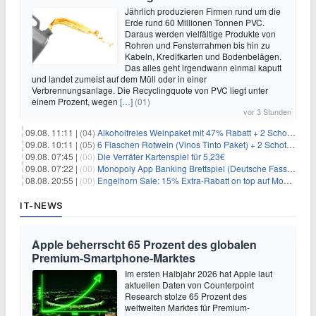
Jährlich produzieren Firmen rund um die
Erde rund 60 Millionen Tonnen PVC.
Daraus werden vielfältige Produkte von
Rohren und Fensterrahmen bis hin zu
Kabeln, Kreditkarten und Bodenbelägen.
Das alles geht irgendwann einmal kaputt
und landet zumeist auf dem Müll oder in einer
Verbrennungsanlage. Die Recyclingquote von PVC liegt unter
einem Prozent, wegen
[…]
(01)
vor 3 Stunden
09.08. 11:11 |
(04)
Alkoholfreies Weinpaket mit 47% Rabatt + 2 Schott Zwiesel Gläser GRATIS für 29,99€
09.08. 10:11 |
(05)
6 Flaschen Rotwein (Vinos Tinto Paket) + 2 Schott Zwiesel Gläser für 25,99€ inkl. Versand
09.08. 07:45 |
(00)
Die Verräter Kartenspiel für 5,23€
09.08. 07:22 |
(00)
Monopoly App Banking Brettspiel (Deutsche Fassung) für 9,84€
08.08. 20:55 |
(00)
Engelhorn Sale: 15% Extra-Rabatt on top auf Mode- und Sport-Artikel
IT-NEWS
Apple beherrscht 65 Prozent des globalen
Premium-Smartphone-Marktes
Im ersten Halbjahr 2026 hat Apple laut
aktuellen Daten von Counterpoint
Research stolze 65 Prozent des
weltweiten Marktes für Premium-