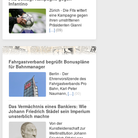
Infantino
Zürich - Die Fifa wittert
eine Kampagne gegen
ihren umstrittenen
Präsidenten Gianni
[…]
(09)
Fahrgastverband begrüßt Bonuspläne
für Bahnmanager
Berlin - Der
Ehrenvorsitzende des
Fahrgastverbands Pro
Bahn, Karl-Peter
Naumann,
[…]
(00)
Das Vermächtnis eines Bankiers: Wie
Johann Friedrich Städel sein Imperium
unsterblich machte
Von der
Kunstleidenschaft zur
Weltinstitution Johann
Friedrich Städel war