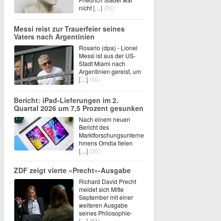
nicht
[…]
(00)
Messi reist zur Trauerfeier seines
Vaters nach Argentinien
Rosario (dpa) - Lionel
Messi ist aus der US-
Stadt Miami nach
Argentinien gereist, um
[…]
(00)
Bericht: iPad-Lieferungen im 2.
Quartal 2026 um 7,5 Prozent gesunken
Nach einem neuen
Bericht des
Marktforschungsunterne
hmens Omdia fielen
[…]
(00)
ZDF zeigt vierte «Precht»-Ausgabe
Richard David Precht
meldet sich Mitte
September mit einer
weiteren Ausgabe
seines Philosophie-
[…]
(01)