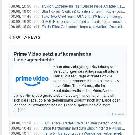
08.08. 20:36 |
(00)
Truxton Extreme im Test: Dieser neue Arcade-Klassiker verzeiht dir gar nichts
08.08. 18:00 |
(00)
Star Fox auf Switch 2 könnte sich zum Flop entwickeln
08.08. 17:45 |
(00)
Take-Two-Chef nennt GTA 6 für 80 Euro ein „unglaubliches Schnäppchen“
08.08. 16:30 |
(00)
GTA 6: Netflix nennt angeblich Laufzeit der neuen Gameplay-Präsentation
08.08. 16:00 |
(01)
Zelda-Film: Ganondorf, Impa und weitere Darsteller sollen feststehen
KINO/TV-NEWS
Prime Video setzt auf koreanische
Liebesgeschichte
Kann eine zehnjährige Beziehung den
Versuchungen des Alltags standhalten?
Genau dieser Frage widmet sich die
neue südkoreanische Romantikserie «A
Love Other Than Yours», die im
September weltweit bei Prime Video
startet. Nicht jede große Liebe hält ewig – und manchmal stellt
sich die Frage, ob eine gemeinsame Zukunft noch auf Liebe oder
längst auf Gewohnheit basiert. Dieses Spannungsfeld steht
[…]
(00)
vor 1 Stunde
09.08. 11:18 |
(00)
«37°Leben» startet Dreiteiler über persönliche Neuanfänge
09.08. 10:43 |
(00)
Khloé Kardashian lädt zum Blick hinter die Kulissen ihres Freundeskreises
09.08. 10:17 |
(00)
«Terra X» beleuchtet den Wandel der Arbeitswelt