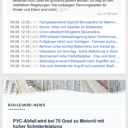
bedeutet nicht, dass sie grundlos gestellt wurden. Es liegt an den
restriktiven Regelungen: Die zulässigen Trennungszeiten für
Kinder und Eltern sind nicht
[…]
(00)
vor 10 Minuten
09.08. 12:30 |
(00)
Fahrgastverband begrüßt Bonuspläne für Bahnmanager
09.08. 12:22 |
(01)
Sonne, Hitze und Gewitter im Südwesten
09.08. 12:18 |
(01)
Union attackiert Klingbeils Steuerpläne
09.08. 12:12 |
(02)
SPD kritisiert Härtefallregelung beim Familiennachzug als zu streng
09.08. 11:51 |
(04)
Fußgänger stirbt nach Schlägen - Fahnder suchen Autofahrer
09.08. 11:45 |
(01)
Berliner Linke kündigt Bekenntnis zum Kampf gegen Antisemitismus an
09.08. 11:24 |
(00)
Hitzealarm am Sonntag - keine Abkühlung in Sicht
09.08. 11:12 |
(00)
Boot kentert nahe Freiheitsstatue - Frau und Kind sterben
09.08. 10:49 |
(00)
Selenskyj erneuert Hilfsappell nach Angriffen auf mehrere Städte
09.08. 10:44 |
(00)
Tote und Verletzte bei Angriff auf russische Stadt Belgorod
BOULEVARD-NEWS
PVC-Abfall wird bei 70 Grad zu Motoröl mit
hoher Schmierleistung