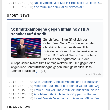
09.08. 09:42 |
(00)
Netflix verfilmt Vitor Martins' Bestseller «Fifteen Days»
09.08. 09:16 |
(00)
arte räumt mit dem Salieri-Mythos auf
SPORT-NEWS
Schmutzkampagne gegen Infantino? FIFA
schaltet auf Angriff
Zürich (dpa) - Nun öffnet sich der
Giftschrank. Neue Vorwürfe setzen den
ohnehin schon angezählten FIFA-
Präsidenten Gianni Infantino weiter unter
Druck. Der Fußball-Weltverband schaltet
indes in den Angriffsmodus. In der
europäischen Nacht zum Sonntag wetterte die FIFA gegen eine
angebliche Schmutzkampagne gegen ihren gewählten Boss.
«Immer deutlicher
[…]
(01)
vor 1 Stunde
09.08. 10:41 |
(00)
Kein «Arschtritt» nötig: Märtens und die Rückkehr nach Paris
09.08. 03:41 |
(00)
Messi reist zur Trauerfeier seines Vaters nach Argentinien
08.08. 19:27 |
(02)
Frauen-Tour vor Finale mit Sekundenkrimi: Vollering in Gelb
08.08. 18:25 |
(01)
Autofahrer fährt in Italien in Gruppe von Radlern
08.08. 18:24 |
(00)
Lionel Messis Vater Jorge im Alter von 68 Jahren gestorben
FINANZNEWS