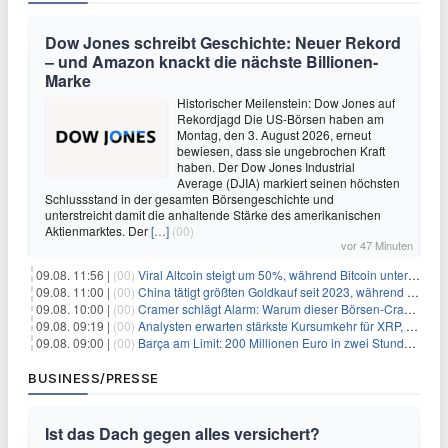
Dow Jones schreibt Geschichte: Neuer Rekord
– und Amazon knackt die nächste Billionen-
Marke
Historischer Meilenstein: Dow Jones auf
Rekordjagd Die US-Börsen haben am
Montag, den 3. August 2026, erneut
bewiesen, dass sie ungebrochen Kraft
haben. Der Dow Jones Industrial
Average (DJIA) markiert seinen höchsten
Schlussstand in der gesamten Börsengeschichte und
unterstreicht damit die anhaltende Stärke des amerikanischen
Aktienmarktes. Der
[…]
(00)
vor 47 Minuten
09.08. 11:56 |
(00)
Viral Altcoin steigt um 50%, während Bitcoin unter $65.000 fällt
09.08. 11:00 |
(00)
China tätigt größten Goldkauf seit 2023, während Goldpreis um 8% steigt
09.08. 10:00 |
(00)
Cramer schlägt Alarm: Warum dieser Börsen-Crash die beste Einstiegschance seit Monaten ist
09.08. 09:19 |
(00)
Analysten erwarten stärkste Kursumkehr für XRP, während Polymarket skeptisch bleibt
09.08. 09:00 |
(00)
Barça am Limit: 200 Millionen Euro in zwei Stunden – warum dieser Schuldentrip hochgefährlich wird
BUSINESS/PRESSE
Ist das Dach gegen alles versichert?