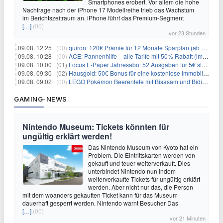
Smartphones erobert. Vor allem die hohe
Nachfrage nach der iPhone 17 Modellreihe trieb das Wachstum
im Berichtszeitraum an. iPhone führt das Premium-Segment
[…]
(00)
vor 23 Stunden
09.08. 12:25 |
(00)
quiron: 120€ Prämie für 12 Monate Sparplan (ab 100€/Monat)
09.08. 10:28 |
(00)
ACE: Pannenhilfe – alle Tarife mit 50% Rabatt (im ersten Jahr)
09.08. 10:00 |
(01)
Focus E-Paper Jahresabo: 52 Ausgaben für 5€ statt 207,48€ – per Formular kündbar!
09.08. 09:30 |
(02)
Hausgold: 50€ Bonus für eine kostenlose Immobilienbewertung
09.08. 09:02 |
(00)
LEGO Pokémon Beerenfete mit Bisasam und Bidiza für 14,99€
GAMING-NEWS
Nintendo Museum: Tickets könnten für
ungültig erklärt werden!
Das Nintendo Museum von Kyoto hat ein
Problem. Die Eintrittskarten werden von
gekauft und teuer weiterverkauft. Dies
unterbindet Nintendo nun indem
weiterverkaufte Tickets für ungültig erklärt
werden. Aber nicht nur das, die Person
mit dem woanders gekauften Ticket kann für das Museum
dauerhaft gesperrt werden. Nintendo warnt Besucher Das
[…]
(00)
vor 21 Minuten