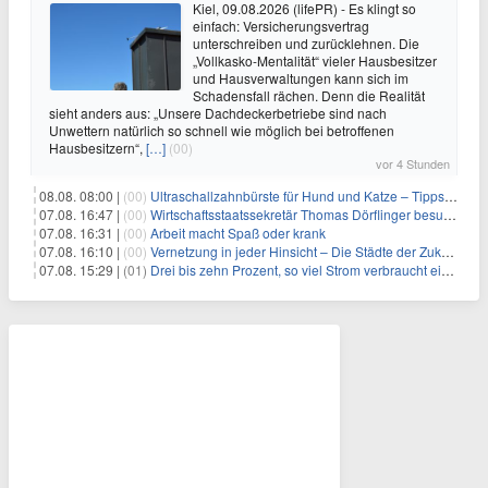
Kiel, 09.08.2026 (lifePR) - Es klingt so
einfach: Versicherungsvertrag
unterschreiben und zurücklehnen. Die
„Vollkasko-Mentalität“ vieler Hausbesitzer
und Hausverwaltungen kann sich im
Schadensfall rächen. Denn die Realität
sieht anders aus: „Unsere Dachdeckerbetriebe sind nach
Unwettern natürlich so schnell wie möglich bei betroffenen
Hausbesitzern“,
[…]
(00)
vor 4 Stunden
08.08. 08:00 |
(00)
Ultraschallzahnbürste für Hund und Katze – Tipps zur erfolgreichen Eingewöhnung
07.08. 16:47 |
(00)
Wirtschaftsstaatssekretär Thomas Dörflinger besucht Handwerksbetrieb im Kammerbezirk Freiburg
07.08. 16:31 |
(00)
Arbeit macht Spaß oder krank
07.08. 16:10 |
(00)
Vernetzung in jeder Hinsicht – Die Städte der Zukunft sind grün-blau
07.08. 15:29 |
(01)
Drei bis zehn Prozent, so viel Strom verbraucht ein Aufzug im Gebäude