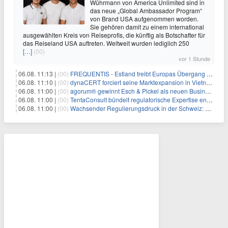
Wührmann von America Unlimited sind in
das neue „Global Ambassador Program“
von Brand USA aufgenommen worden.
Sie gehören damit zu einem international
ausgewählten Kreis von Reiseprofis, die künftig als Botschafter für
das Reiseland USA auftreten. Weltweit wurden lediglich 250
[…]
(00)
vor 1 Stunde
06.08. 11:13 |
(00)
FREQUENTIS - Estland treibt Europas Übergang zu digitalen NOTAM-Diensten mit FREQUENTIS voran
06.08. 11:10 |
(00)
dynaCERT forciert seine Marktexpansion in Vietnam
06.08. 11:00 |
(00)
agorum® gewinnt Esch & Pickel als neuen Business Partner für Mittelstand
06.08. 11:00 |
(00)
TentaConsult bündelt regulatorische Expertise entlang des gesamten Produktlebenszyklus
06.08. 11:00 |
(00)
Wachsender Regulierungsdruck in der Schweiz: Warum Wirtschaftsprüfer Mitarbeiter-Screening jetzt priorisieren müssen