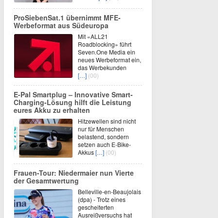
ProSiebenSat.1 übernimmt MFE-
Werbeformat aus Südeuropa
Mit «ALL21
Roadblocking» führt
Seven.One Media ein
neues Werbeformat ein,
das Werbekunden
[…]
(00)
E-Pal Smartplug – Innovative Smart-
Charging-Lösung hilft die Leistung
eures Akku zu erhalten
Hitzewellen sind nicht
nur für Menschen
belastend, sondern
setzen auch E-Bike-
Akkus
[…]
(00)
Frauen-Tour: Niedermaier nun Vierte
der Gesamtwertung
Belleville-en-Beaujolais
(dpa) - Trotz eines
gescheiterten
Ausreißversuchs hat