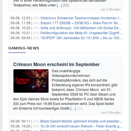
hier in einer Fehlkonfiguration des Systems bei demselben
Testpartner, wie Meta unter
[…]
(02)
vor 4 Stunden
06.08. 12:03 |
(00)
Victorinox Schweizer Taschenmesser Huntsman für 32,99€
06.08. 11:39 |
(00)
Xiaomi 17T 256GB + 25GB 5G + Alles-Flat im Telekom-Netz für 9,99€/Monat
06.08. 10:33 |
(00)
Volta und Anthropic: 100-Milliarden-US-Dollar-Deal für KI-Rechenleistung
06.08. 10:21 |
(00)
Fehlkonfiguration bei Meta-KI: Ungewollter Zugriff auf fremde Systeme
06.08. 09:49 |
(00)
*SUPER* OK! Jahresabo für 101,60€ + bis zu 100€ Prämie
GAMING-NEWS
Crimson Moon erscheint im September
Das unabhängige
Videospielunternehmen
ProbablyMonsters, das sich auf die
Entwicklung eigener IPs konzentriert, gibt
bekannt, dass Crimson Moon am 01.
September 2026 für PC über Steam und
den Epic Games Store sowie für PlayStation 5 und XBOX Series
X|S zum Preis von 19,99 Euro erscheinen wird. Das Spiel bietet
ein Erlebnis mit hochwertiger Grafik
[…]
(00)
vor 6 Stunden
06.08. 06:11 |
(00)
Black Desert Mobile optimiert Inhalte und erweitert Treasure Access
05.08. 19:26 |
(00)
Yu‑Gi‑Oh! erreicht neuen Rekord – Feier‑Events gestartet
05.08. 19:00 |
(00)
Pokémon wie nie zuvor: Fan-Mod bringt VR und Ego-Perspektive nach Kanto