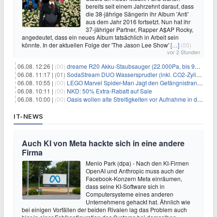
bereits seit einem Jahrzehnt darauf, dass
die 38-jährige Sängerin ihr Album 'Anti'
aus dem Jahr 2016 fortsetzt. Nun hat ihr
37-jähriger Partner, Rapper A$AP Rocky,
angedeutet, dass ein neues Album tatsächlich in Arbeit sein
könnte. In der aktuellen Folge der 'The Jason Lee Show'
[…]
(00)
vor 2 Stunden
06.08. 12:26 |
(00)
dreame R20 Akku-Staubsauger (22.000Pa, bis 90 Min. Laufzeit) für 169€
06.08. 11:17 |
(01)
SodaStream DUO Wassersprudler (inkl. CO2-Zylinder) für 94€
06.08. 10:55 |
(00)
LEGO Marvel Spider-Man Jagt den Gefängnistransporter (76349) für 32,99€
06.08. 10:11 |
(00)
NKD: 50% Extra-Rabatt auf Sale
06.08. 10:00 |
(00)
Oasis wollen alte Streitigkeiten vor Aufnahme in die Rock and Roll Hall of Fame begraben
IT-NEWS
Auch KI von Meta hackte sich in eine andere
Firma
Menlo Park (dpa) - Nach den KI-Firmen
OpenAI und Anthropic muss auch der
Facebook-Konzern Meta einräumen,
dass seine KI-Software sich in
Computersysteme eines anderen
Unternehmens gehackt hat. Ähnlich wie
bei einigen Vorfällen der beiden Rivalen lag das Problem auch