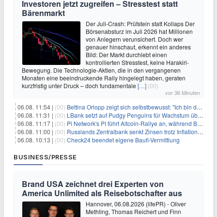
Investoren jetzt zugreifen – Stresstest statt
Bärenmarkt
Der Juli-Crash: Prüfstein statt Kollaps Der
Börsenabsturz im Juli 2026 hat Millionen
von Anlegern verunsichert. Doch wer
genauer hinschaut, erkennt ein anderes
Bild: Der Markt durchlebt einen
kontrollierten Stresstest, keine Harakiri-
Bewegung. Die Technologie-Aktien, die in den vergangenen
Monaten eine beeindruckende Rally hingelegt haben, geraten
kurzfristig unter Druck – doch fundamentale
[…]
(00)
vor 36 Minuten
06.08. 11:54 |
(00)
Bettina Orlopp zeigt sich selbstbewusst: "Ich bin die Vorstandsvorsitzende"
06.08. 11:31 |
(00)
LBank setzt auf Pudgy Penguins für Wachstum über den Handel hinaus
06.08. 11:17 |
(00)
Pi Network's PI führt Altcoin-Rallye an, während Bitcoin $65.000 anpeilt
06.08. 11:00 |
(00)
Russlands Zentralbank senkt Zinsen trotz Inflations-Schock – ein riskantes Spiel
06.08. 10:13 |
(00)
Check24 beendet eigene Baufi-Vermittlung
BUSINESS/PRESSE
Brand USA zeichnet drei Experten von
America Unlimited als Reisebotschafter aus
Hannover, 06.08.2026 (lifePR) - Oliver
Methling, Thomas Reichert und Finn