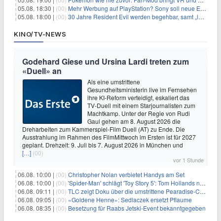
05.08. 18:30 |
(00)
Mehr Werbung auf PlayStation? Sony soll neue Einnahmequellen prüfen
05.08. 18:00 |
(00)
30 Jahre Resident Evil werden begehbar, samt „lebensgroßem Leon“
KINO/TV-NEWS
Godehard Giese und Ursina Lardi treten zum
«Duell» an
Als eine umstrittene
Gesundheitsministerin live im Fernsehen
ihre KI-Reform verteidigt, eskaliert das
TV-Duell mit einem Starjournalisten zum
Machtkamp. Unter der Regie von Rudi
Gaul gehen am 8. August 2026 die
Dreharbeiten zum Kammerspiel-Film Duell (AT) zu Ende. Die
Ausstrahlung im Rahmen des FilmMittwoch im Ersten ist für 2027
geplant. Drehzeit: 9. Juli bis 7. August 2026 in München und
[…]
(00)
vor 1 Stunde
06.08. 10:00 |
(00)
Christopher Nolan verbietet Handys am Set
06.08. 10:00 |
(00)
'Spider-Man' schlägt 'Toy Story 5': Tom Hollands neuer Film bricht alle Rekorde
06.08. 09:11 |
(00)
TLC zeigt Doku über die umstrittene Pearadise-Community
06.08. 09:05 |
(00)
«Goldene Henne»: Sedlaczek ersetzt Pflaume
06.08. 08:35 |
(00)
Besetzung für Raabs Jetski-Event bekanntgegeben