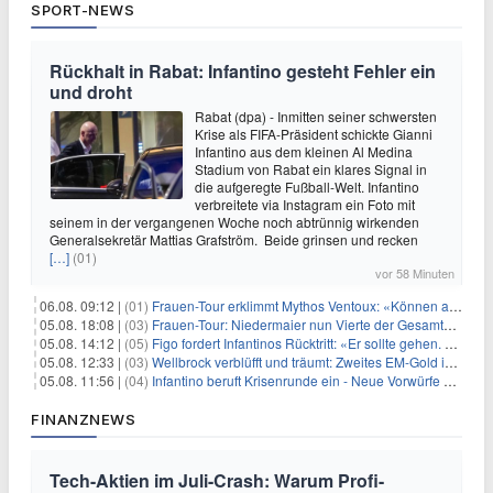
SPORT-NEWS
Rückhalt in Rabat: Infantino gesteht Fehler ein
und droht
Rabat (dpa) - Inmitten seiner schwersten
Krise als FIFA-Präsident schickte Gianni
Infantino aus dem kleinen Al Medina
Stadium von Rabat ein klares Signal in
die aufgeregte Fußball-Welt. Infantino
verbreitete via Instagram ein Foto mit
seinem in der vergangenen Woche noch abtrünnig wirkenden
Generalsekretär Mattias Grafström. Beide grinsen und recken
[…]
(01)
vor 58 Minuten
06.08. 09:12 |
(01)
Frauen-Tour erklimmt Mythos Ventoux: «Können alles schaffen»
05.08. 18:08 |
(03)
Frauen-Tour: Niedermaier nun Vierte der Gesamtwertung
05.08. 14:12 |
(05)
Figo fordert Infantinos Rücktritt: «Er sollte gehen. Jetzt»
05.08. 12:33 |
(03)
Wellbrock verblüfft und träumt: Zweites EM-Gold in Paris
05.08. 11:56 |
(04)
Infantino beruft Krisenrunde ein - Neue Vorwürfe gegen FIFA
FINANZNEWS
Tech-Aktien im Juli-Crash: Warum Profi-