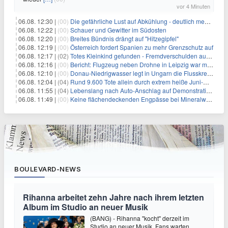
vor 4 Minuten
06.08. 12:30 |
(00)
Die gefährliche Lust auf Abkühlung - deutlich mehr Badetote
06.08. 12:22 |
(00)
Schauer und Gewitter im Südosten
06.08. 12:20 |
(00)
Breites Bündnis drängt auf "Hitzegipfel"
06.08. 12:19 |
(00)
Österreich fordert Spanien zu mehr Grenzschutz auf
06.08. 12:17 |
(02)
Totes Kleinkind gefunden - Fremdverschulden ausgeschlossen
06.08. 12:16 |
(00)
Bericht: Flugzeug neben Drohne in Leipzig war mit Munition beladen
06.08. 12:10 |
(00)
Donau-Niedrigwasser legt in Ungarn die Flusskreuzer lahm
06.08. 12:04 |
(04)
Rund 9.600 Tote allein durch extrem heiße Juni-Woche
06.08. 11:55 |
(04)
Lebenslang nach Auto-Anschlag auf Demonstration in München
06.08. 11:49 |
(00)
Keine flächendeckenden Engpässe bei Mineralwasser
BOULEVARD-NEWS
Rihanna arbeitet zehn Jahre nach ihrem letzten
Album im Studio an neuer Musik
(BANG) - Rihanna "kocht" derzeit im
Studio an neuer Musik. Fans warten