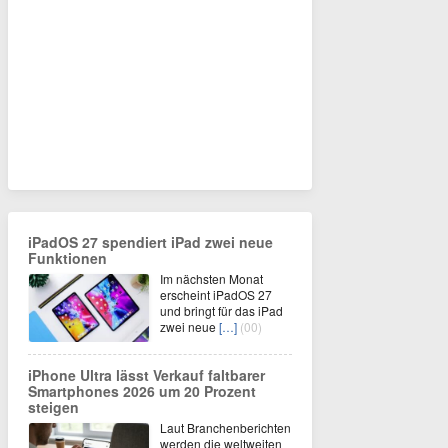
iPadOS 27 spendiert iPad zwei neue
Funktionen
Im nächsten Monat
erscheint iPadOS 27
und bringt für das iPad
zwei neue
[…]
(00)
iPhone Ultra lässt Verkauf faltbarer
Smartphones 2026 um 20 Prozent
steigen
Laut Branchenberichten
werden die weltweiten