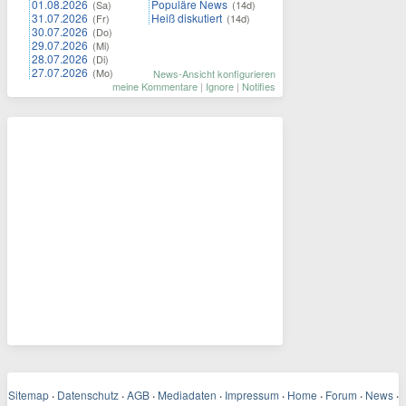
01.08.2026
Populäre News
(Sa)
(14d)
31.07.2026
Heiß diskutiert
(Fr)
(14d)
30.07.2026
(Do)
29.07.2026
(Mi)
28.07.2026
(Di)
27.07.2026
(Mo)
News-Ansicht konfigurieren
meine Kommentare
|
Ignore
|
Notifies
Sitemap
·
Datenschutz
·
AGB
·
Mediadaten
·
Impressum
·
Home
·
Forum
·
News
·