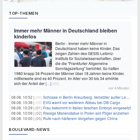
TOP-THEMEN
Immer mehr Männer in Deutschland bleiben
kinderlos
Berlin - Immer mehr Männer in
Deutschland haben keine Kinder. Das
zeigen Zahlen des GESIS-Leibniz-
Instituts für Sozialwissenschaften, über
die die "Frankfurter Allgemeine
Sonntagszeitung" berichtet. So hatten
1980 knapp 34 Prozent der Männer über 18 Jahren keine Kinder,
mittlerweile sind es 40 Prozent. Im Alter von 30 bis 34 erhöhte
sich der Anteil der
[…]
(00)
vor 4 Minuten
08.08. 10:52 |
(00)
Schüsse in Berlin-Kreuzberg: Verletzter außer Lebensgefahr
08.08. 10:38 |
(00)
EVG warnt vor weiterem Abbau bei DB Cargo
08.08. 10:29 |
(01)
Frau bekommt in Italien falschen Embryo eingesetzt
08.08. 10:09 |
(02)
Riesige Marienstatue in Polen soll Pilger anziehen
08.08. 10:00 |
(05)
Rufe nach härterem Vorgehen gegen China
BOULEVARD-NEWS