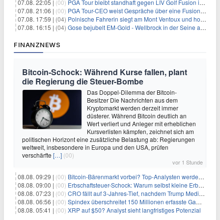
07.08. 22:05 |
(00)
PGA Tour bleibt standhaft gegen LIV Golf Fusion in einem sich wandelnden Sportumfeld
07.08. 21:06 |
(00)
PGA Tour-CEO weist Gespräche über eine Fusion mit LIV Golf zurück und bekräftigt die Wettbewerbslandschaft
07.08. 17:59 |
(04)
Polnische Fahrerin siegt am Mont Ventoux und holt Tour-Gelb
07.08. 16:15 |
(04)
Gose bejubelt EM-Gold - Wellbrock in der Seine ausgebremst
FINANZNEWS
Bitcoin-Schock: Während Kurse fallen, plant
die Regierung die Steuer-Bombe
Das Doppel-Dilemma der Bitcoin-
Besitzer Die Nachrichten aus dem
Kryptomarkt werden derzeit immer
düsterer. Während Bitcoin deutlich an
Wert verliert und Anleger mit erheblichen
Kursverlisten kämpfen, zeichnet sich am
politischen Horizont eine zusätzliche Belastung ab: Regierungen
weltweit, insbesondere in Europa und den USA, prüfen
verschärfte
[…]
(00)
vor 1 Stunde
08.08. 09:29 |
(00)
Bitcoin-Bärenmarkt vorbei? Top-Analysten werden optimistisch, aber die Geschichte sagt etwas anderes
08.08. 09:00 |
(00)
Erbschaftsteuer-Schock: Warum selbst kleine Erbschaften den Fiskus Millionen kosten
08.08. 07:23 |
(00)
CRO fällt auf 3-Jahres-Tief, nachdem Trump Media zwei große Crypto.com-Deals storniert
08.08. 06:56 |
(00)
Spindex überschreitet 150 Millionen erfasste Gaming-Ereignisse in Echtzeit-Datenpipeline
08.08. 05:41 |
(00)
XRP auf $50? Analyst sieht langfristiges Potenzial