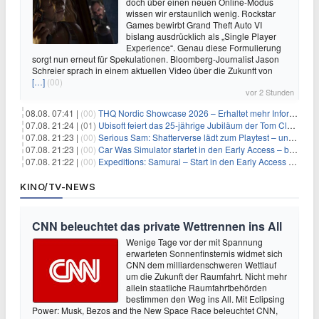
doch über einen neuen Online-Modus
wissen wir erstaunlich wenig. Rockstar
Games bewirbt Grand Theft Auto VI
bislang ausdrücklich als „Single Player
Experience“. Genau diese Formulierung
sorgt nun erneut für Spekulationen. Bloomberg-Journalist Jason
Schreier sprach in einem aktuellen Video über die Zukunft von
[…]
(00)
vor 2 Stunden
08.08. 07:41 |
(00)
THQ Nordic Showcase 2026 – Erhaltet mehr Informationen
07.08. 21:24 |
(01)
Ubisoft feiert das 25-jährige Jubiläum der Tom Clancy’s Ghost Recon-Reihe
07.08. 21:23 |
(00)
Serious Sam: Shatterverse lädt zum Playtest – und erscheint schon bald!
07.08. 21:23 |
(00)
Car Was Simulator startet in den Early Access – bald gehts los!
07.08. 21:22 |
(00)
Expeditions: Samurai – Start in den Early Access ab heute im feudalen Japan
KINO/TV-NEWS
CNN beleuchtet das private Wettrennen ins All
Wenige Tage vor der mit Spannung
erwarteten Sonnenfinsternis widmet sich
CNN dem milliardenschweren Wettlauf
um die Zukunft der Raumfahrt. Nicht mehr
allein staatliche Raumfahrtbehörden
bestimmen den Weg ins All. Mit Eclipsing
Power: Musk, Bezos and the New Space Race beleuchtet CNN,