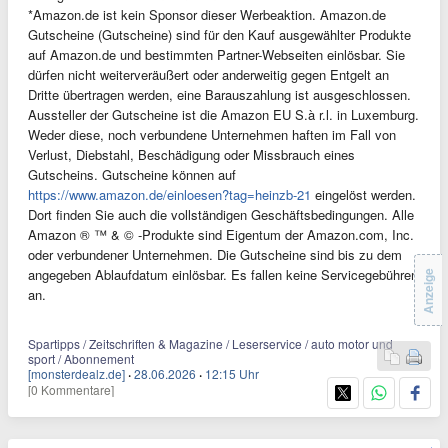
*Amazon.de ist kein Sponsor dieser Werbeaktion. Amazon.de
Gutscheine (Gutscheine) sind für den Kauf ausgewählter Produkte
auf Amazon.de und bestimmten Partner-Webseiten einlösbar. Sie
dürfen nicht weiterveräußert oder anderweitig gegen Entgelt an
Dritte übertragen werden, eine Barauszahlung ist ausgeschlossen.
Aussteller der Gutscheine ist die Amazon EU S.à r.l. in Luxemburg.
Weder diese, noch verbundene Unternehmen haften im Fall von
Verlust, Diebstahl, Beschädigung oder Missbrauch eines
Gutscheins. Gutscheine können auf
https://www.amazon.de/einloesen?tag=heinzb-21
eingelöst werden.
Dort finden Sie auch die vollständigen Geschäftsbedingungen. Alle
Amazon ® ™ & © -Produkte sind Eigentum der Amazon.com, Inc.
oder verbundener Unternehmen. Die Gutscheine sind bis zu dem
angegeben Ablaufdatum einlösbar. Es fallen keine Servicegebühren
Anzeige
an.
Spartipps / Zeitschriften & Magazine / Leserservice / auto motor und
sport / Abonnement
[monsterdealz.de]
·
28.06.2026
·
12:15 Uhr
[0 Kommentare]