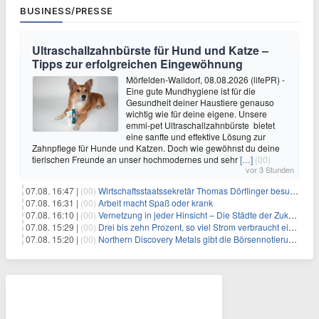
BUSINESS/PRESSE
Ultraschallzahnbürste für Hund und Katze –
Tipps zur erfolgreichen Eingewöhnung
Mörfelden-Walldorf, 08.08.2026 (lifePR) -
Eine gute Mundhygiene ist für die
Gesundheit deiner Haustiere genauso
wichtig wie für deine eigene. Unsere
emmi-pet Ultraschallzahnbürste bietet
eine sanfte und effektive Lösung zur
Zahnpflege für Hunde und Katzen. Doch wie gewöhnst du deine
tierischen Freunde an unser hochmodernes und sehr
[…]
(00)
vor 3 Stunden
07.08. 16:47 |
(00)
Wirtschaftsstaatssekretär Thomas Dörflinger besucht Handwerksbetrieb im Kammerbezirk Freiburg
07.08. 16:31 |
(00)
Arbeit macht Spaß oder krank
07.08. 16:10 |
(00)
Vernetzung in jeder Hinsicht – Die Städte der Zukunft sind grün-blau
07.08. 15:29 |
(00)
Drei bis zehn Prozent, so viel Strom verbraucht ein Aufzug im Gebäude
07.08. 15:20 |
(00)
Northern Discovery Metals gibt die Börsennotierung an der Frankfurter Wertpapierbörse bekannt