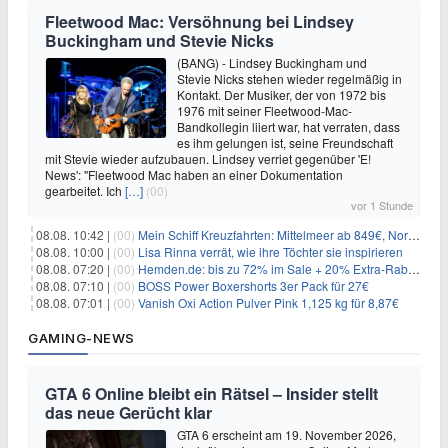
Fleetwood Mac: Versöhnung bei Lindsey
Buckingham und Stevie Nicks
(BANG) - Lindsey Buckingham und
Stevie Nicks stehen wieder regelmäßig in
Kontakt. Der Musiker, der von 1972 bis
1976 mit seiner Fleetwood-Mac-
Bandkollegin liiert war, hat verraten, dass
es ihm gelungen ist, seine Freundschaft
mit Stevie wieder aufzubauen. Lindsey verriet gegenüber 'E!
News': "Fleetwood Mac haben an einer Dokumentation
gearbeitet. Ich
[…]
(00)
vor 1 Stunde
08.08. 10:42 |
(00)
Mein Schiff Kreuzfahrten: Mittelmeer ab 849€, Norwegen ab 999€ p.P.
08.08. 10:00 |
(00)
Lisa Rinna verrät, wie ihre Töchter sie inspirieren
08.08. 07:20 |
(00)
Hemden.de: bis zu 72% im Sale + 20% Extra-Rabatt dank Gutschein
08.08. 07:10 |
(00)
BOSS Power Boxershorts 3er Pack für 27€
08.08. 07:01 |
(00)
Vanish Oxi Action Pulver Pink 1,125 kg für 8,87€
GAMING-NEWS
GTA 6 Online bleibt ein Rätsel – Insider stellt
das neue Gerücht klar
GTA 6 erscheint am 19. November 2026,