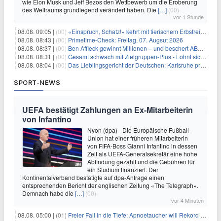
wie Elon Musk und Jeff Bezos den Wettbewerb um die Eroberung
des Weltraums grundlegend verändert haben. Die
[…]
(00)
vor 1 Stunde
08.08. 09:05 |
(00)
«Einspruch, Schatz!» kehrt mit tierischem Erbstreit zurück
08.08. 08:43 |
(00)
Primetime-Check: Freitag, 07. Augsut 2026
08.08. 08:37 |
(00)
Ben Affleck gewinnt Millionen – und beschert ABC Top-Quoten
08.08. 08:31 |
(00)
Gesamt schwach mit Zielgruppen-Plus - Lohnt sich First Dates Hotel doch?
08.08. 08:04 |
(00)
Das Lieblingsgericht der Deutschen: Karlsruhe prägt seit 75 Jahren die Republik
SPORT-NEWS
UEFA bestätigt Zahlungen an Ex-Mitarbeiterin
von Infantino
Nyon (dpa) - Die Europäische Fußball-
Union hat einer früheren Mitarbeiterin
von FIFA-Boss Gianni Infantino in dessen
Zeit als UEFA-Generalsekretär eine hohe
Abfindung gezahlt und die Gebühren für
ein Studium finanziert. Der
Kontinentalverband bestätigte auf dpa-Anfrage einen
entsprechenden Bericht der englischen Zeitung «The Telegraph».
Demnach habe die
[…]
(00)
vor 4 Minuten
08.08. 05:00 |
(01)
Freier Fall in die Tiefe: Apnoetaucher will Rekord brechen