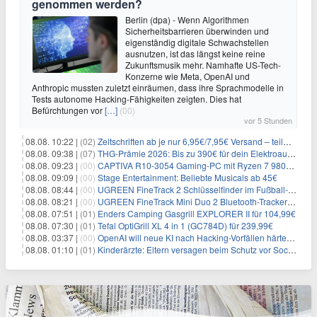
genommen werden?
Berlin (dpa) - Wenn Algorithmen
Sicherheitsbarrieren überwinden und
eigenständig digitale Schwachstellen
ausnutzen, ist das längst keine reine
Zukunftsmusik mehr. Namhafte US-Tech-
Konzerne wie Meta, OpenAI und
Anthropic mussten zuletzt einräumen, dass ihre Sprachmodelle in
Tests autonome Hacking-Fähigkeiten zeigten. Dies hat
Befürchtungen vor
[…]
(00)
vor 5 Stunden
08.08. 10:22 |
(02)
Zeitschriften ab je nur 6,95€/7,95€ Versand – teilweise selbstkündigend!
08.08. 09:38 |
(07)
THG-Prämie 2026: Bis zu 390€ für dein Elektroauto mit geld-fuer-eAuto.de
08.08. 09:23 |
(00)
CAPTIVA R10-3054 Gaming-PC mit Ryzen 7 9800X3D und RTX 5080 für 2.599€
08.08. 09:09 |
(00)
Stage Entertainment: Beliebte Musicals ab 45€
08.08. 08:44 |
(00)
UGREEN FineTrack 2 Schlüsselfinder im Fußball-Design für 10,98€
08.08. 08:21 |
(00)
UGREEN FineTrack Mini Duo 2 Bluetooth-Tracker 4er-Pack für 28,99€
08.08. 07:51 |
(01)
Enders Camping Gasgrill EXPLORER II für 104,99€
08.08. 07:30 |
(01)
Tefal OptiGrill XL 4 in 1 (GC784D) für 239,99€
08.08. 03:37 |
(00)
OpenAI will neue KI nach Hacking-Vorfällen härter überwachen
08.08. 01:10 |
(01)
Kinderärzte: Eltern versagen beim Schutz vor Social Media