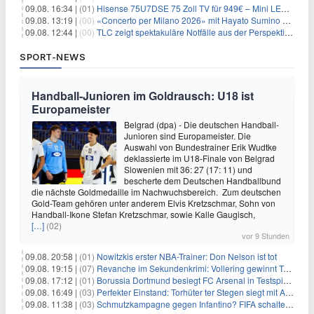
09.08. 16:34 |
(01)
Hisense 75U7DSE 75 Zoll TV für 949€ – Mini LED, 144Hz, 2026
09.08. 13:19 |
(00)
«Concerto per Milano 2026» mit Hayato Sumino kommt zu arte
09.08. 12:44 |
(00)
TLC zeigt spektakuläre Notfälle aus der Perspektive der Patienten
SPORT-NEWS
Handball-Junioren im Goldrausch: U18 ist
Europameister
Belgrad (dpa) - Die deutschen Handball-
Junioren sind Europameister. Die
Auswahl von Bundestrainer Erik Wudtke
deklassierte im U18-Finale von Belgrad
Slowenien mit 36: 27 (17: 11) und
bescherte dem Deutschen Handballbund
die nächste Goldmedaille im Nachwuchsbereich. Zum deutschen
Gold-Team gehören unter anderem Elvis Kretzschmar, Sohn von
Handball-Ikone Stefan Kretzschmar, sowie Kalle Gaugisch,
[…]
(02)
vor 9 Stunden
09.08. 20:58 |
(01)
Nowitzkis erster NBA-Trainer: Don Nelson ist tot
09.08. 19:15 |
(07)
Revanche im Sekundenkrimi: Vollering gewinnt Tour
09.08. 17:12 |
(01)
Borussia Dortmund besiegt FC Arsenal in Testspiel mit 3:2
09.08. 16:49 |
(03)
Perfekter Einstand: Torhüter ter Stegen siegt mit Ajax
09.08. 11:38 |
(03)
Schmutzkampagne gegen Infantino? FIFA schaltet auf Angriff