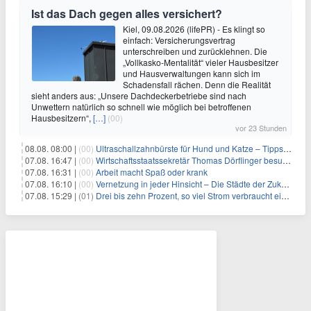
Ist das Dach gegen alles versichert?
Kiel, 09.08.2026 (lifePR) - Es klingt so
einfach: Versicherungsvertrag
unterschreiben und zurücklehnen. Die
„Vollkasko-Mentalität“ vieler Hausbesitzer
und Hausverwaltungen kann sich im
Schadensfall rächen. Denn die Realität
sieht anders aus: „Unsere Dachdeckerbetriebe sind nach
Unwettern natürlich so schnell wie möglich bei betroffenen
Hausbesitzern“,
[…]
(00)
vor 23 Stunden
08.08. 08:00 |
(00)
Ultraschallzahnbürste für Hund und Katze – Tipps zur erfolgreichen Eingewöhnung
07.08. 16:47 |
(00)
Wirtschaftsstaatssekretär Thomas Dörflinger besucht Handwerksbetrieb im Kammerbezirk Freiburg
07.08. 16:31 |
(00)
Arbeit macht Spaß oder krank
07.08. 16:10 |
(00)
Vernetzung in jeder Hinsicht – Die Städte der Zukunft sind grün-blau
07.08. 15:29 |
(01)
Drei bis zehn Prozent, so viel Strom verbraucht ein Aufzug im Gebäude