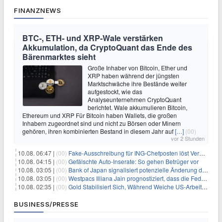
FINANZNEWS
BTC-, ETH- und XRP-Wale verstärken
Akkumulation, da CryptoQuant das Ende des
Bärenmarktes sieht
Große Inhaber von Bitcoin, Ether und
XRP haben während der jüngsten
Marktschwäche ihre Bestände weiter
aufgestockt, wie das
Analyseunternehmen CryptoQuant
berichtet. Wale akkumulieren Bitcoin,
Ethereum und XRP Für Bitcoin haben Wallets, die großen
Inhabern zugeordnet sind und nicht zu Börsen oder Minern
gehören, ihren kombinierten Bestand in diesem Jahr auf
[…]
(00)
vor 2 Stunden
10.08. 06:47 |
(00)
Fake-Ausschreibung für ING-Chefposten löst Verwirrung aus
10.08. 04:15 |
(00)
Gefälschte Auto-Inserate: So gehen Betrüger vor
10.08. 03:05 |
(00)
Bank of Japan signalisiert potenzielle Änderung der Zinspolitik angesichts von Inflationsbedenken
10.08. 03:05 |
(00)
Westpacs Illiana Jain prognostiziert, dass die Fed die Zinssätze nach dem Arbeitsmarktbericht stabil halten wird
10.08. 02:35 |
(00)
Gold Stabilisiert Sich, Während Weiche US-Arbeitsmarktdaten Zinsängste Lindern
BUSINESS/PRESSE