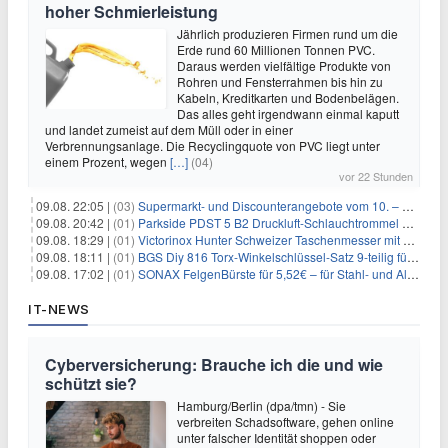
hoher Schmierleistung
Jährlich produzieren Firmen rund um die
Erde rund 60 Millionen Tonnen PVC.
Daraus werden vielfältige Produkte von
Rohren und Fensterrahmen bis hin zu
Kabeln, Kreditkarten und Bodenbelägen.
Das alles geht irgendwann einmal kaputt
und landet zumeist auf dem Müll oder in einer
Verbrennungsanlage. Die Recyclingquote von PVC liegt unter
einem Prozent, wegen
[…]
(04)
vor 22 Stunden
09.08. 22:05 |
(03)
Supermarkt- und Discounterangebote vom 10. – 15.08.2026
09.08. 20:42 |
(01)
Parkside PDST 5 B2 Druckluft-Schlauchtrommel mit 10 m Schlauch für 25,94€
09.08. 18:29 |
(01)
Victorinox Hunter Schweizer Taschenmesser mit 12 Funktionen für 43,99€
09.08. 18:11 |
(01)
BGS Diy 816 Torx-Winkelschlüssel-Satz 9-teilig für 6,45€
09.08. 17:02 |
(01)
SONAX FelgenBürste für 5,52€ – für Stahl- und Alufelgen
IT-NEWS
Cyberversicherung: Brauche ich die und wie
schützt sie?
Hamburg/Berlin (dpa/tmn) - Sie
verbreiten Schadsoftware, gehen online
unter falscher Identität shoppen oder