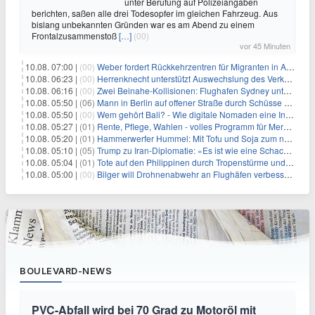
unter Berufung auf Polizeiangaben
berichten, saßen alle drei Todesopfer im gleichen Fahrzeug. Aus
bislang unbekannten Gründen war es am Abend zu einem
Frontalzusammenstoß
[…]
(00)
vor 45 Minuten
10.08. 07:00 |
(00)
Weber fordert Rückkehrzentren für Migranten in Afrika
10.08. 06:23 |
(00)
Herrenknecht unterstützt Auswechslung des Verkehrsministers
10.08. 06:16 |
(00)
Zwei Beinahe-Kollisionen: Flughafen Sydney unter Druck
10.08. 05:50 |
(06)
Mann in Berlin auf offener Straße durch Schüsse getötet
10.08. 05:50 |
(00)
Wem gehört Bali? - Wie digitale Nomaden eine Insel verändern
10.08. 05:27 |
(01)
Rente, Pflege, Wahlen - volles Programm für Merz im Herbst
10.08. 05:20 |
(01)
Hammerwerfer Hummel: Mit Tofu und Soja zum nächsten Coup?
10.08. 05:10 |
(05)
Trump zu Iran-Diplomatie: «Es ist wie eine Schachpartie»
10.08. 05:04 |
(01)
Tote auf den Philippinen durch Tropenstürme und Monsun
10.08. 05:00 |
(00)
Bilger will Drohnenabwehr an Flughäfen verbessern
BOULEVARD-NEWS
PVC-Abfall wird bei 70 Grad zu Motoröl mit