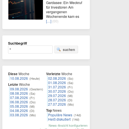
Gardasee: Ein Weckruf
für Investoren Am
vergangenen
Wochenende kam es
[…]
(00)
Suchbegriff
suchen
Diese
Woche
Vorletzte
Woche
10.08.2026
02.08.2026
(Heute)
(So)
01.08.2026
(Sa)
Letzte
Woche
31.07.2026
(Fr)
09.08.2026
(Gestern)
30.07.2026
(Do)
08.08.2026
(Sa)
29.07.2026
(Mi)
07.08.2026
(Fr)
28.07.2026
(Di)
06.08.2026
(Do)
27.07.2026
(Mo)
05.08.2026
(Mi)
Top
News
04.08.2026
(Di)
03.08.2026
Populäre News
(Mo)
(14d)
Heiß diskutiert
(14d)
News-Ansicht konfigurieren