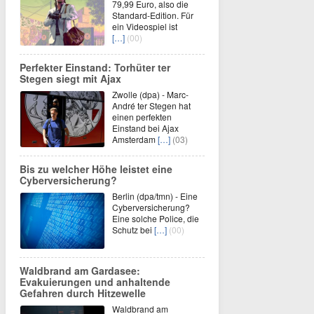
79,99 Euro, also die
Standard-Edition. Für
ein Videospiel ist
[…]
(00)
Perfekter Einstand: Torhüter ter
Stegen siegt mit Ajax
Zwolle (dpa) - Marc-
André ter Stegen hat
einen perfekten
Einstand bei Ajax
Amsterdam
[…]
(03)
Bis zu welcher Höhe leistet eine
Cyberversicherung?
Berlin (dpa/tmn) - Eine
Cyberversicherung?
Eine solche Police, die
Schutz bei
[…]
(00)
Waldbrand am Gardasee:
Evakuierungen und anhaltende
Gefahren durch Hitzewelle
Waldbrand am