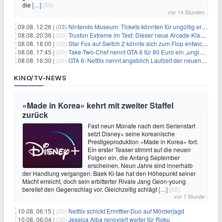
die
[…]
(00)
vor 14 Stunden
09.08. 12:26 |
(03)
Nintendo Museum: Tickets könnten für ungültig erklärt werden!
08.08. 20:36 |
(00)
Truxton Extreme im Test: Dieser neue Arcade-Klassiker verzeiht dir gar nichts
08.08. 18:00 |
(00)
Star Fox auf Switch 2 könnte sich zum Flop entwickeln
08.08. 17:45 |
(00)
Take-Two-Chef nennt GTA 6 für 80 Euro ein „unglaubliches Schnäppchen“
08.08. 16:30 |
(00)
GTA 6: Netflix nennt angeblich Laufzeit der neuen Gameplay-Präsentation
KINO/TV-NEWS
«Made in Korea» kehrt mit zweiter Staffel
zurück
Fast neun Monate nach dem Serienstart
setzt Disney+ seine koreanische
Prestigeproduktion «Made in Korea» fort.
Ein erster Teaser stimmt auf die neuen
Folgen ein, die Anfang September
erscheinen. Neun Jahre sind innerhalb
der Handlung vergangen: Baek Ki-tae hat den Höhepunkt seiner
Macht erreicht, doch sein erbitterter Rivale Jang Geon-young
bereitet den Gegenschlag vor. Gleichzeitig schlägt
[…]
(00)
vor 1 Stunde
10.08. 06:15 |
(00)
Netflix schickt Ermittler-Duo auf Mörderjagd
10.08. 06:04 |
(00)
Jessica Alba renoviert weiter für Roku