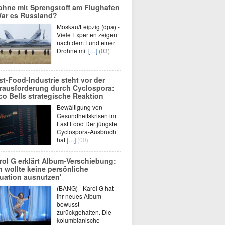
ohne mit Sprengstoff am Flughafen
War es Russland?
Moskau/Leipzig (dpa) -
Viele Experten zeigen
nach dem Fund einer
Drohne mit
[…]
(03)
st-Food-Industrie steht vor der
rausforderung durch Cyclospora:
co Bells strategische Reaktion
Bewältigung von
Gesundheitskrisen im
Fast Food Der jüngste
Cyclospora-Ausbruch
hat
[…]
(00)
rol G erklärt Album-Verschiebung:
ch wollte keine persönliche
tuation ausnutzen'
(BANG) - Karol G hat
ihr neues Album
bewusst
zurückgehalten. Die
kolumbianische