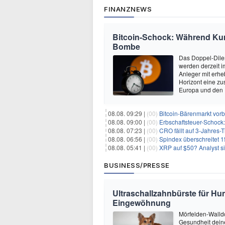
FINANZNEWS
Bitcoin-Schock: Während Kurse
Bombe
Das Doppel-Dile
werden derzeit i
Anleger mit erhe
Horizont eine zu
Europa und den 
08.08. 09:29 |
(00)
Bitcoin-Bärenmarkt vorbei?
08.08. 09:00 |
(00)
Erbschaftsteuer-Schock:
08.08. 07:23 |
(00)
CRO fällt auf 3-Jahres-
08.08. 06:56 |
(00)
Spindex überschreitet 1
08.08. 05:41 |
(00)
XRP auf $50? Analyst sie
BUSINESS/PRESSE
Ultraschallzahnbürste für Hu
Eingewöhnung
Mörfelden-Walldo
Gesundheit deine