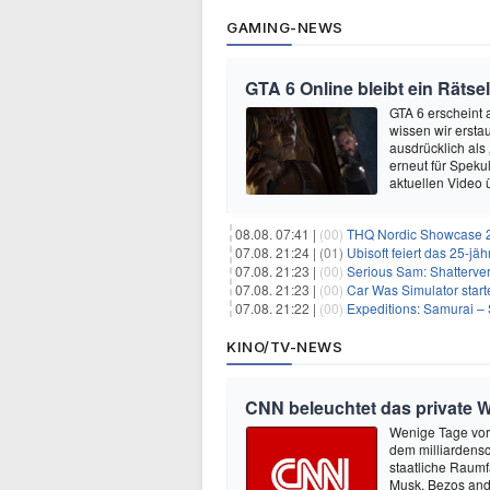
GAMING-NEWS
GTA 6 Online bleibt ein Rätsel
GTA 6 erscheint
wissen wir ersta
ausdrücklich als
erneut für Speku
aktuellen Video 
08.08. 07:41 |
(00)
THQ Nordic Showcase 20
07.08. 21:24 |
(01)
Ubisoft feiert das 25-j
07.08. 21:23 |
(00)
Serious Sam: Shatterver
07.08. 21:23 |
(00)
Car Was Simulator starte
07.08. 21:22 |
(00)
Expeditions: Samurai – 
KINO/TV-NEWS
CNN beleuchtet das private W
Wenige Tage vor
dem milliardensc
staatliche Raumf
Musk, Bezos and