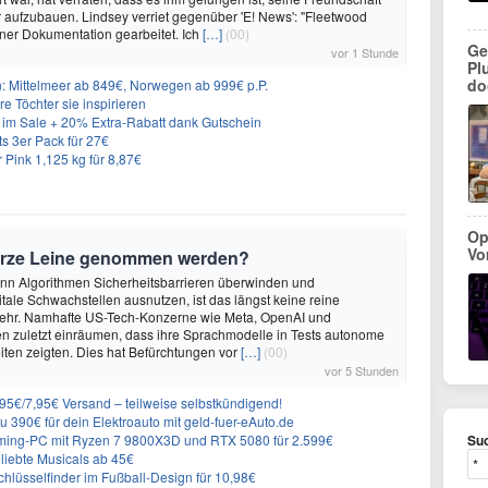
r aufzubauen. Lindsey verriet gegenüber 'E! News': "Fleetwood
ner Dokumentation gearbeitet. Ich
[…]
(00)
Ge
vor 1 Stunde
Pl
do
n: Mittelmeer ab 849€, Norwegen ab 999€ p.P.
re Töchter sie inspirieren
im Sale + 20% Extra-Rabatt dank Gutschein
 3er Pack für 27€
 Pink 1,125 kg für 8,87€
Op
Vo
urze Leine genommen werden?
enn Algorithmen Sicherheitsbarrieren überwinden und
itale Schwachstellen ausnutzen, ist das längst keine reine
ehr. Namhafte US-Tech-Konzerne wie Meta, OpenAI und
n zuletzt einräumen, dass ihre Sprachmodelle in Tests autonome
ten zeigten. Dies hat Befürchtungen vor
[…]
(00)
vor 5 Stunden
6,95€/7,95€ Versand – teilweise selbstkündigend!
 390€ für dein Elektroauto mit geld-fuer-eAuto.de
ing-PC mit Ryzen 7 9800X3D und RTX 5080 für 2.599€
Suc
liebte Musicals ab 45€
lüsselfinder im Fußball-Design für 10,98€