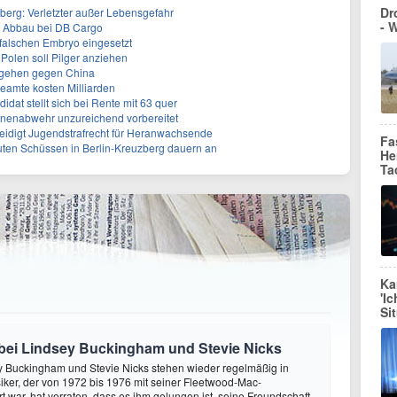
Dr
berg: Verletzter außer Lebensgefahr
- 
m Abbau bei DB Cargo
 falschen Embryo eingesetzt
 Polen soll Pilger anziehen
rgehen gegen China
eamte kosten Milliarden
dat stellt sich bei Rente mit 63 quer
hnenabwehr unzureichend vorbereitet
teidigt Jugendstrafrecht für Heranwachsende
Fa
uten Schüssen in Berlin-Kreuzberg dauern an
He
Ta
Ka
'I
Si
bei Lindsey Buckingham und Stevie Nicks
y Buckingham und Stevie Nicks stehen wieder regelmäßig in
iker, der von 1972 bis 1976 mit seiner Fleetwood-Mac-
rt war, hat verraten, dass es ihm gelungen ist, seine Freundschaft