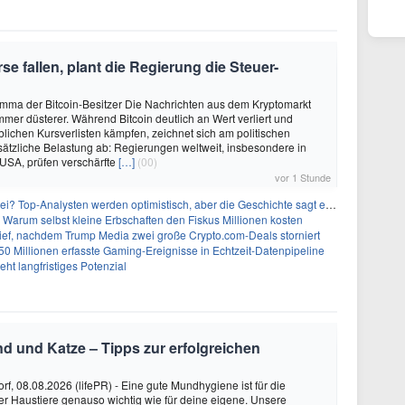
 fallen, plant die Regierung die Steuer-
mma der Bitcoin-Besitzer Die Nachrichten aus dem Kryptomarkt
mmer düsterer. Während Bitcoin deutlich an Wert verliert und
blichen Kursverlisten kämpfen, zeichnet sich am politischen
sätzliche Belastung ab: Regierungen weltweit, insbesondere in
USA, prüfen verschärfte
[…]
(00)
vor 1 Stunde
 Top-Analysten werden optimistisch, aber die Geschichte sagt etwas anderes
 Warum selbst kleine Erbschaften den Fiskus Millionen kosten
Tief, nachdem Trump Media zwei große Crypto.com-Deals storniert
50 Millionen erfasste Gaming-Ereignisse in Echtzeit-Datenpipeline
ht langfristiges Potenzial
nd und Katze – Tipps zur erfolgreichen
rf, 08.08.2026 (lifePR) - Eine gute Mundhygiene ist für die
r Haustiere genauso wichtig wie für deine eigene. Unsere