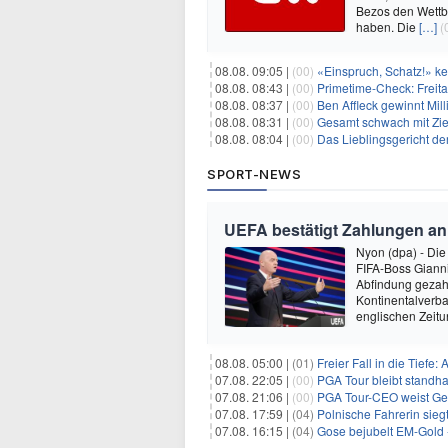
Bezos den Wettb
haben. Die
[…]
(
08.08. 09:05 |
(00)
«Einspruch, Schatz!» keh
08.08. 08:43 |
(00)
Primetime-Check: Freita
08.08. 08:37 |
(00)
Ben Affleck gewinnt Mi
08.08. 08:31 |
(00)
Gesamt schwach mit Ziel
08.08. 08:04 |
(00)
Das Lieblingsgericht de
SPORT-NEWS
UEFA bestätigt Zahlungen an 
Nyon (dpa) - Die
FIFA-Boss Gianni
Abfindung gezahl
Kontinentalverba
englischen Zeit
08.08. 05:00 |
(01)
Freier Fall in die Tiefe
07.08. 22:05 |
(00)
PGA Tour bleibt standha
07.08. 21:06 |
(00)
PGA Tour-CEO weist Gespräche
07.08. 17:59 |
(04)
Polnische Fahrerin sieg
07.08. 16:15 |
(04)
Gose bejubelt EM-Gold 