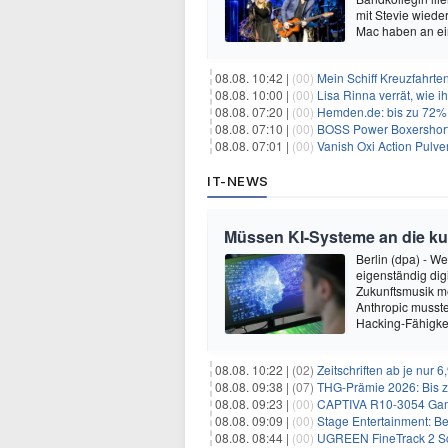
mit Stevie wiede
Mac haben an ei
08.08. 10:42 |
(00)
Mein Schiff Kreuzfahrte
08.08. 10:00 |
(00)
Lisa Rinna verrät, wie ih
08.08. 07:20 |
(00)
Hemden.de: bis zu 72% 
08.08. 07:10 |
(00)
BOSS Power Boxershorts
08.08. 07:01 |
(00)
Vanish Oxi Action Pulver
IT-NEWS
Müssen KI-Systeme an die k
Berlin (dpa) - W
eigenständig dig
Zukunftsmusik m
Anthropic musste
Hacking-Fähigkei
08.08. 10:22 |
(02)
Zeitschriften ab je nur 
08.08. 09:38 |
(07)
THG-Prämie 2026: Bis zu
08.08. 09:23 |
(00)
CAPTIVA R10-3054 Gam
08.08. 09:09 |
(00)
Stage Entertainment: Be
08.08. 08:44 |
(00)
UGREEN FineTrack 2 Sch