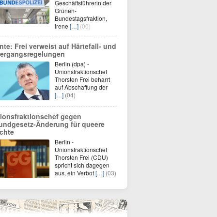
Geschäftsführerin der
Grünen-
Bundestagsfraktion,
Irene
[…]
(00)
nte: Frei verweist auf Härtefall- und
ergangsregelungen
Berlin (dpa) -
Unionsfraktionschef
Thorsten Frei beharrt
auf Abschaffung der
[…]
(04)
ionsfraktionschef gegen
undgesetz-Änderung für queere
chte
Berlin -
Unionsfraktionschef
Thorsten Frei (CDU)
spricht sich dagegen
aus, ein Verbot
[…]
(03)