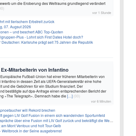
ewerb um die Eroberung des Weltraums grundlegend verändert
00)
vor 1 Stunde
rt mit tierischem Erbstreit zurück
g, 07. Augsut 2026
llionen – und beschert ABC Top-Quoten
gruppen-Plus - Lohnt sich First Dates Hotel doch?
r Deutschen: Karlsruhe prägt seit 75 Jahren die Republik
Ex-Mitarbeiterin von Infantino
 Europäische Fußball-Union hat einer früheren Mitarbeiterin von
 Infantino in dessen Zeit als UEFA-Generalsekretär eine hohe
t und die Gebühren für ein Studium finanziert. Der
nd bestätigte auf dpa-Anfrage einen entsprechenden Bericht der
ung «The Telegraph». Demnach habe die
[…]
(00)
vor 6 Minuten
: Apnoetaucher will Rekord brechen
ft gegen LIV Golf Fusion in einem sich wandelnden Sportumfeld
 über eine Fusion mit LIV Golf zurück und bekräftigt die Wettbewerbslandschaft
t am Mont Ventoux und holt Tour-Gelb
- Wellbrock in der Seine ausgebremst