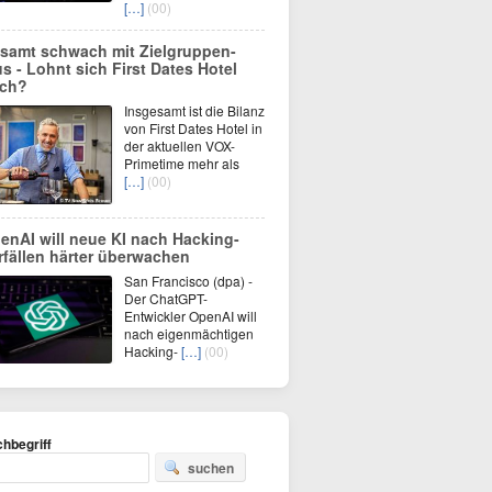
[…]
(00)
samt schwach mit Zielgruppen-
us - Lohnt sich First Dates Hotel
ch?
Insgesamt ist die Bilanz
von First Dates Hotel in
der aktuellen VOX-
Primetime mehr als
[…]
(00)
enAI will neue KI nach Hacking-
rfällen härter überwachen
San Francisco (dpa) -
Der ChatGPT-
Entwickler OpenAI will
nach eigenmächtigen
Hacking-
[…]
(00)
hbegriff
suchen