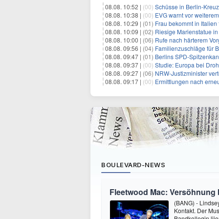
08.08. 10:52 |
(00)
Schüsse in Berlin-Kreuz
08.08. 10:38 |
(00)
EVG warnt vor weitere
08.08. 10:29 |
(01)
Frau bekommt in Italien
08.08. 10:09 |
(02)
Riesige Marienstatue in
08.08. 10:00 |
(06)
Rufe nach härterem Vo
08.08. 09:56 |
(04)
Familienzuschläge für B
08.08. 09:47 |
(01)
Berlins SPD-Spitzenkandi
08.08. 09:37 |
(00)
Studie: Europa bei Dro
08.08. 09:27 |
(06)
NRW-Justizminister ver
08.08. 09:17 |
(00)
Ermittlungen nach erne
BOULEVARD-NEWS
Fleetwood Mac: Versöhnung 
(BANG) - Lindse
Kontakt. Der Mus
Bandkollegin liie