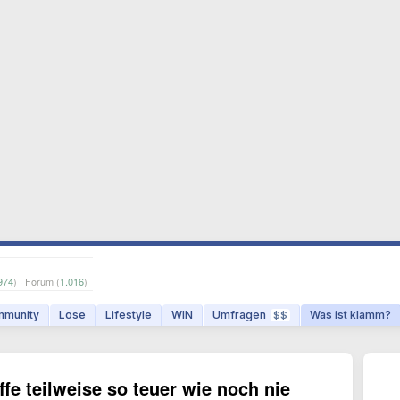
974
) · Forum (
1.016
)
munity
Lose
Lifestyle
WIN
Umfragen
Was ist klamm?
$$
fe teilweise so teuer wie noch nie