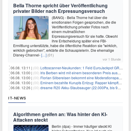
Bella Thorne spricht über Veröffentlichung
privater Bilder nach Erpressungsversuch
(BANG) - Bella Thorne hat über die
emotionalen Folgen gesprochen, die die
Veröffentlichung privater Fotos nach
einem mutmaßlichen
Erpressungsversuch für sie hatte. Obwohl
ihre Entscheidung später eine FBI-
Ermittlung unterstützte, habe die öffentliche Reaktion sie "wirklich,
wirklich gebrochen", erklärte die Schauspielerin. Die ehemalige
Disney-Channel-
[…]
(01)
vor 1 Stunde
06.08. 13:11 |
(00)
Lottoscanner-Neukunden: 1 Feld EuroJackpot GRATIS spielen
06.08. 13:00 |
(00)
Iris Berben wird mit einem besonderen Preis ausgezeichnet
06.08. 13:00 |
(00)
Florian Silbereisen bekommt eine Moderationspartnerin
06.08. 13:00 |
(00)
Eminem bezahlte Kurupts Entzug: Rapper kämpfte gegen lebensbedrohliche Alkoholsucht
06.08. 12:26 |
(00)
dreame R20 Akku-Staubsauger (22.000Pa, bis 90 Min. Laufzeit) für 169€
IT-NEWS
Algorithmen greifen an: Was hinter den KI-
Attacken steckt
Berlin (dpa) - Immer häufiger steckt KI
hinter Cyberattacken. Nun ist auch ein