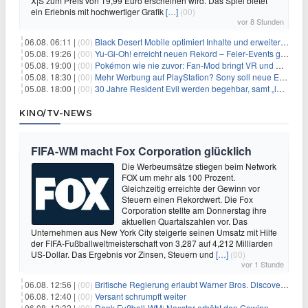
X|S zum Preis von 19,99 Euro erscheinen wird. Das Spiel bietet
ein Erlebnis mit hochwertiger Grafik
[…]
(00)
vor 8 Stunden
06.08. 06:11 |
(00)
Black Desert Mobile optimiert Inhalte und erweitert Treasure Access
05.08. 19:26 |
(00)
Yu‑Gi‑Oh! erreicht neuen Rekord – Feier‑Events gestartet
05.08. 19:00 |
(00)
Pokémon wie nie zuvor: Fan-Mod bringt VR und Ego-Perspektive nach Kanto
05.08. 18:30 |
(00)
Mehr Werbung auf PlayStation? Sony soll neue Einnahmequellen prüfen
05.08. 18:00 |
(00)
30 Jahre Resident Evil werden begehbar, samt „lebensgroßem Leon“
KINO/TV-NEWS
FIFA-WM macht Fox Corporation glücklich
Die Werbeumsätze stiegen beim Network
FOX um mehr als 100 Prozent.
Gleichzeitig erreichte der Gewinn vor
Steuern einen Rekordwert. Die Fox
Corporation stellte am Donnerstag ihre
aktuellen Quartalszahlen vor. Das
Unternehmen aus New York City steigerte seinen Umsatz mit Hilfe
der FIFA-Fußballweltmeisterschaft von 3,287 auf 4,212 Milliarden
US-Dollar. Das Ergebnis vor Zinsen, Steuern und
[…]
(00)
vor 1 Stunde
06.08. 12:56 |
(00)
Britische Regierung erlaubt Warner Bros. Discovery-Übernahme
06.08. 12:40 |
(00)
Versant schrumpft weiter
06.08. 12:32 |
(00)
Dank Fußball-WM: Nexstar erhöht den Gewinn