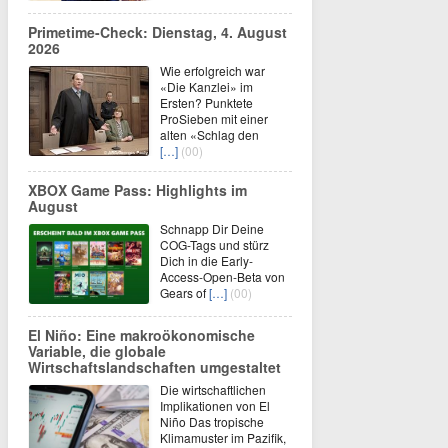
Primetime-Check: Dienstag, 4. August
2026
Wie erfolgreich war
«Die Kanzlei» im
Ersten? Punktete
ProSieben mit einer
alten «Schlag den
[…]
(00)
XBOX Game Pass: Highlights im
August
Schnapp Dir Deine
COG-Tags und stürz
Dich in die Early-
Access-Open-Beta von
Gears of
[…]
(00)
El Niño: Eine makroökonomische
Variable, die globale
Wirtschaftslandschaften umgestaltet
Die wirtschaftlichen
Implikationen von El
Niño Das tropische
Klimamuster im Pazifik,