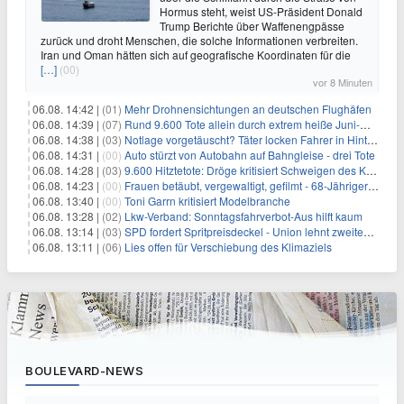
Hormus steht, weist US-Präsident Donald
Trump Berichte über Waffenengpässe
zurück und droht Menschen, die solche Informationen verbreiten.
Iran und Oman hätten sich auf geografische Koordinaten für die
[…]
(00)
vor 8 Minuten
06.08. 14:42 |
(01)
Mehr Drohnensichtungen an deutschen Flughäfen
06.08. 14:39 |
(07)
Rund 9.600 Tote allein durch extrem heiße Juni-Woche
06.08. 14:38 |
(03)
Notlage vorgetäuscht? Täter locken Fahrer in Hinterhalt
06.08. 14:31 |
(00)
Auto stürzt von Autobahn auf Bahngleise - drei Tote
06.08. 14:28 |
(03)
9.600 Hitztetote: Dröge kritisiert Schweigen des Kanzlers
06.08. 14:23 |
(00)
Frauen betäubt, vergewaltigt, gefilmt - 68-Jähriger gesteht
06.08. 13:40 |
(00)
Toni Garrn kritisiert Modelbranche
06.08. 13:28 |
(02)
Lkw-Verband: Sonntagsfahrverbot-Aus hilft kaum
06.08. 13:14 |
(03)
SPD fordert Spritpreisdeckel - Union lehnt zweiten Tankrabatt ab
06.08. 13:11 |
(06)
Lies offen für Verschiebung des Klimaziels
BOULEVARD-NEWS