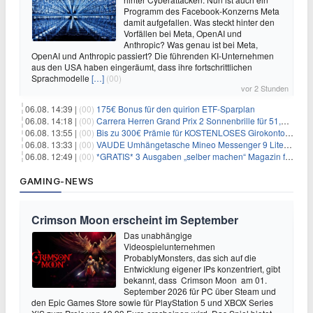
Programm des Facebook-Konzerns Meta
damit aufgefallen. Was steckt hinter den
Vorfällen bei Meta, OpenAI und
Anthropic? Was genau ist bei Meta,
OpenAI und Anthropic passiert? Die führenden KI-Unternehmen
aus den USA haben eingeräumt, dass ihre fortschrittlichen
Sprachmodelle
[…]
(00)
vor 2 Stunden
06.08. 14:39 |
(00)
175€ Bonus für den quirion ETF-Sparplan
06.08. 14:18 |
(00)
Carrera Herren Grand Prix 2 Sonnenbrille für 51,55€
06.08. 13:55 |
(00)
Bis zu 300€ Prämie für KOSTENLOSES Girokonto bei der Santander – 50€ schon nach 1 Woche!
06.08. 13:33 |
(00)
VAUDE Umhängetasche Mineo Messenger 9 Liter für 26,89€
06.08. 12:49 |
(00)
*GRATIS* 3 Ausgaben „selber machen“ Magazin für 0€ (statt 13,35€)
GAMING-NEWS
Crimson Moon erscheint im September
Das unabhängige
Videospielunternehmen
ProbablyMonsters, das sich auf die
Entwicklung eigener IPs konzentriert, gibt
bekannt, dass Crimson Moon am 01.
September 2026 für PC über Steam und
den Epic Games Store sowie für PlayStation 5 und XBOX Series