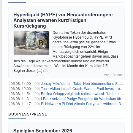
Hyperliquid (HYPE) vor Herausforderungen:
Analysten erwarten kurzfristigen
Kursrückgang
Der native Token der dezentralen
Kryptobörse Hyperliquid, HYPE, wird
derzeit bei etwa $55,50 gehandelt, was
einem Rückgang von 22% im
Monatsvergleich entspricht. Einige
Marktbeobachter gehen davon aus, dass
sich die Lage weiter verschlechtern könnte und ein weiterer
Abwärtstrend bevorsteht. Wie tief könnte der Kurs fallen? Zu
Beginn dieser
[…]
(00)
vor 1 Stunde
06.08. 14:00 |
(00)
Jersey Mike's bricht Tabu: Neu börsennotierte Sandwich-Kette startet Millionen-Offensive in digitales Marketing
06.08. 12:00 |
(00)
Tech-Aktien im Juli-Crash: Warum Profi-Investoren jetzt zugreifen – Stresstest statt Bärenmarkt
06.08. 11:54 |
(00)
Bettina Orlopp zeigt sich selbstbewusst: "Ich bin die Vorstandsvorsitzende"
06.08. 11:31 |
(00)
LBank setzt auf Pudgy Penguins für Wachstum über den Handel hinaus
06.08. 11:17 |
(00)
Pi Network's PI führt Altcoin-Rallye an, während Bitcoin $65.000 anpeilt
BUSINESS/PRESSE
Spielplan September 2026