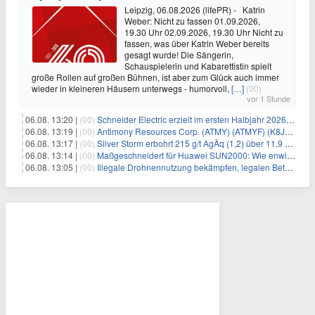
Leipzig, 06.08.2026 (lifePR) - Katrin
Weber: Nicht zu fassen 01.09.2026,
19.30 Uhr 02.09.2026, 19.30 Uhr Nicht zu
fassen, was über Katrin Weber bereits
gesagt wurde! Die Sängerin,
Schauspielerin und Kabarettistin spielt
große Rollen auf großen Bühnen, ist aber zum Glück auch immer
wieder in kleineren Häusern unterwegs - humorvoll,
[…]
(00)
vor 1 Stunde
06.08. 13:20 |
(00)
Schneider Electric erzielt im ersten Halbjahr 2026 starke Fortschritte bei der Umsetzung seiner Nachhaltigkeits-Roadmap Impact 2030
06.08. 13:19 |
(00)
Antimony Resources Corp. (ATMY) (ATMYF) (K8J0) berichtet über Analyseergebnisse aus den jüngsten Bohrungen in der Main Zone – Bald Hill, einschließlich Gehalten von 13,0 % Antimon (Sb) über 0,65 Meter (m) in BH-26-16 in einer Zone mit 3,29 % Sb über 3,05
06.08. 13:17 |
(00)
Silver Storm erbohrt 215 g/t AgÄq (1,2) über 11,9 m und 200 g/t AgÄq über 15,4 m in der Zone Rosarios
06.08. 13:14 |
(00)
Maßgeschneidert für Huawei SUN2000: Wie enwitec mit dem SolarConnect SUN 2000 Gewerbe-Installationen beschleunigt
06.08. 13:05 |
(00)
Illegale Drohnennutzung bekämpfen, legalen Betrieb ermöglichen