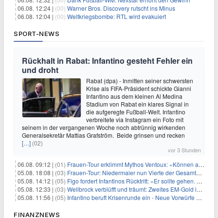
06.08. 12:24 |
(00)
Warner Bros. Discovery rutscht ins Minus
06.08. 12:04 |
(00)
Weltkriegsbombe: RTL wird evakuiert
SPORT-NEWS
Rückhalt in Rabat: Infantino gesteht Fehler ein
und droht
Rabat (dpa) - Inmitten seiner schwersten
Krise als FIFA-Präsident schickte Gianni
Infantino aus dem kleinen Al Medina
Stadium von Rabat ein klares Signal in
die aufgeregte Fußball-Welt. Infantino
verbreitete via Instagram ein Foto mit
seinem in der vergangenen Woche noch abtrünnig wirkenden
Generalsekretär Mattias Grafström. Beide grinsen und recken
[…]
(02)
vor 3 Stunden
06.08. 09:12 |
(01)
Frauen-Tour erklimmt Mythos Ventoux: «Können alles schaffen»
05.08. 18:08 |
(03)
Frauen-Tour: Niedermaier nun Vierte der Gesamtwertung
05.08. 14:12 |
(05)
Figo fordert Infantinos Rücktritt: «Er sollte gehen. Jetzt»
05.08. 12:33 |
(03)
Wellbrock verblüfft und träumt: Zweites EM-Gold in Paris
05.08. 11:56 |
(05)
Infantino beruft Krisenrunde ein - Neue Vorwürfe gegen FIFA
FINANZNEWS