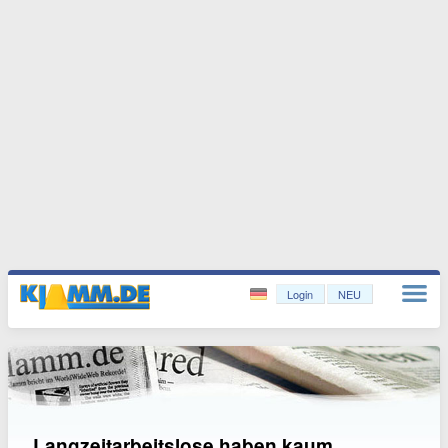
Login
NEU
Langzeitarbeitslose haben kaum