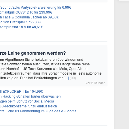
n-Soundtracks Partyspiel-Erweiterung für 6,99€
 Kontaktgrill GC784D10 für 239,99€
rth Face & Columbia Jacken ab 39,60€
ition Brettspiel für 22,77€
ompressor 18 V für 48,61€
urze Leine genommen werden?
enn Algorithmen Sicherheitsbarrieren überwinden und
itale Schwachstellen ausnutzen, ist das längst keine reine
ehr. Namhafte US-Tech-Konzerne wie Meta, OpenAI und
n zuletzt einräumen, dass ihre Sprachmodelle in Tests autonome
ten zeigten. Dies hat Befürchtungen vor
[…]
(00)
vor 2 Stunden
ll EXPLORER II für 104,99€
ch Hacking-Vorfällen härter überwachen
sagen beim Schutz vor Social Media
US-Techkonzerne für zu einflussreich
vertrauliche IPO-Anmeldung im Zuge des AI-Booms