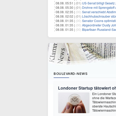
08.08. 05:51 |
(01)
US-Senat billigt Geset
08.08. 05:30 |
(01)
Drohne mit Sprengstoff
08.08. 02:35 |
(00)
Senat verschiebt Abstimmung ü
08.08. 02:02 |
(01)
Löschhubschrauber stür
08.08. 01:35 |
(00)
Senator Coons optimisti
08.08. 01:35 |
(00)
Abgeordneter Dusty Johnson s
08.08. 01:35 |
(00)
Bipartisan Russland-San
BOULEVARD-NEWS
Londoner Startup tätowiert o
Ein Londoner Sta
ohne die Warteze
Tätowiermaschine 
oberste Hautschi
Tätowiermaschine