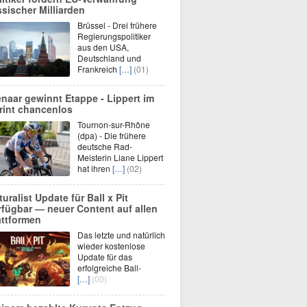
ssischer Milliarden
Brüssel - Drei frühere
Regierungspolitiker
aus den USA,
Deutschland und
Frankreich
[…]
(01)
enaar gewinnt Etappe - Lippert im
rint chancenlos
Tournon-sur-Rhône
(dpa) - Die frühere
deutsche Rad-
Meisterin Liane Lippert
hat ihren
[…]
(02)
turalist Update für Ball x Pit
rfügbar — neuer Content auf allen
attformen
Das letzte und natürlich
wieder kostenlose
Update für das
erfolgreiche Ball-
[…]
(00)