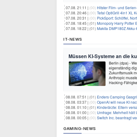
07.08. 21:11 |
(00)
Hitster Film- und Serie
07.08. 20:46 |
(00)
Tefal OptiGrill 4in1 XL
07.08. 20:31 |
(00)
PickSport: Schöffel, No
07.08. 18:45 |
(01)
Monopoly Harry Potter Ed
07.08. 18:22 |
(01)
Makita DMP180Z Akku-K
IT-NEWS
Müssen KI-Systeme an die k
Berlin (dpa) - W
eigenständig dig
Zukunftsmusik m
Anthropic musste
Hacking-Fähigkei
08.08. 07:51 |
(01)
Enders Camping Gasgri
08.08. 03:37 |
(00)
OpenAI will neue KI na
08.08. 01:10 |
(01)
Kinderärzte: Eltern ver
08.08. 01:00 |
(00)
Umfrage: Mehrheit hält 
08.08. 00:05 |
(00)
Switch Inc. beantragt 
GAMING-NEWS