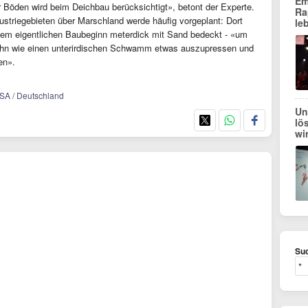
Em
Böden wird beim Deichbau berücksichtigt», betont der Experte.
Ra
striegebieten über Marschland werde häufig vorgeplant: Dort
le
dem eigentlichen Baubeginn meterdick mit Sand bedeckt - «um
 ihn wie einen unterirdischen Schwamm etwas auszupressen und
en».
USA / Deutschland
Un
lö
wi
Suc