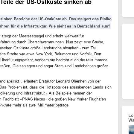
Teile der US-Ostküste sinken ab
g sinken Bereiche der US-Ostküste ab. Das steigert das Risiko
en für die Infrastruktur. Wie sieht es in Deutschland aus?
 steigt der Meeresspiegel und erhöht weltweit für
efährdung durch Überschwemmungen. Nun zeigt eine Studie,
nischen Ostküste große Landstriche absinken - zum Teil
delte Städte wie etwa New York, Baltimore und Norfolk. Dort
 Überflutungsgefahr, sondern sie bedroht auch die teils marode
Straßen, Gleisanlagen und sogar Start- und Landebahnen großer
Land absinkt», erläutert Erstautor Leonard Ohenhen von der
 «Das Problem ist, dass die Hotspots des absinkenden Lands sich
ölkerung und Infrastruktur.» Als Beispiele nennen der
im Fachblatt «PNAS Nexus» die großen New Yorker Flughäfen
nkrate mehr als zwei Millimeter betrage.
Lö
Wa