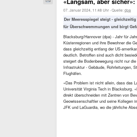
«Langsam, aber sicher»: 
07. Januar 2024, 11:48 Uhr
·
Quelle:
dpa
Der Meeresspiegel steigt - gleichzeiti
für Überschwemmungen und birgt Gefahr
Blacksburg/Hannover (dpa) - Jahr für Jahr
Küstenregionen und ihre Bewohner die G
dass gleichzeitig entlang der US-amerika
deutlich. Betroffen sind auch dicht besie
steigert die Bodenbewegung nicht nur die
Infrastruktur - Gebäude, Rohrleitungen, 
Flughäfen.
«Das Problem ist nicht allein, dass das 
Universität Virginia Tech in Blacksburg.
direkt überschneiden mit Zentren von Bev
Geowissenschaftler und seine Kollegen 
JFK und LaGuardia, wo die jährliche Abse