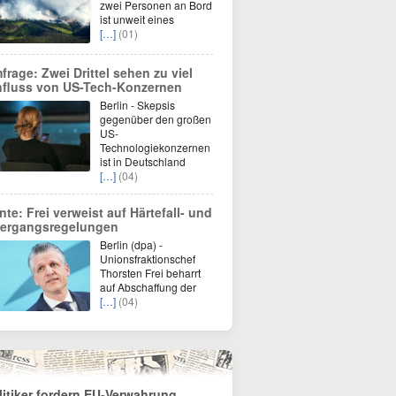
zwei Personen an Bord
ist unweit eines
[…]
(01)
frage: Zwei Drittel sehen zu viel
nfluss von US-Tech-Konzernen
Berlin - Skepsis
gegenüber den großen
US-
Technologiekonzernen
ist in Deutschland
[…]
(04)
nte: Frei verweist auf Härtefall- und
ergangsregelungen
Berlin (dpa) -
Unionsfraktionschef
Thorsten Frei beharrt
auf Abschaffung der
[…]
(04)
litiker fordern EU-Verwahrung