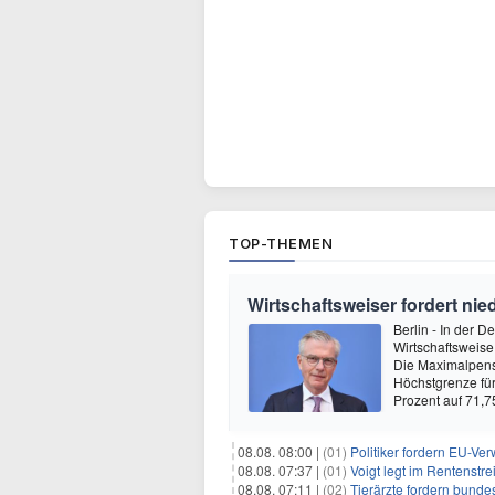
TOP-THEMEN
Wirtschaftsweiser fordert ni
Berlin - In der 
Wirtschaftsweis
Die Maximalpensi
Höchstgrenze fü
Prozent auf 71,7
08.08. 08:00 |
(01)
Politiker fordern EU-Ve
08.08. 07:37 |
(01)
Voigt legt im Rentenstre
08.08. 07:11 |
(02)
Tierärzte fordern bundes