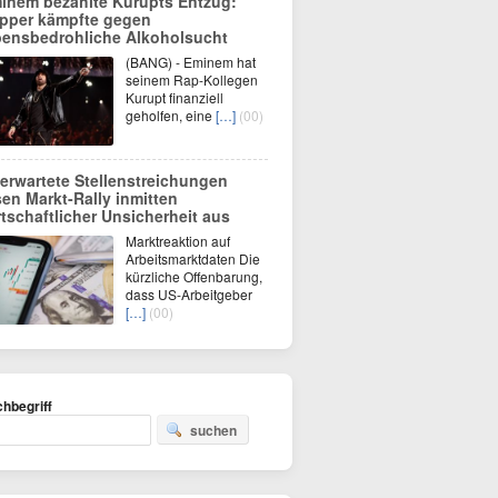
inem bezahlte Kurupts Entzug:
pper kämpfte gegen
bensbedrohliche Alkoholsucht
(BANG) - Eminem hat
seinem Rap-Kollegen
Kurupt finanziell
geholfen, eine
[…]
(00)
erwartete Stellenstreichungen
sen Markt-Rally inmitten
rtschaftlicher Unsicherheit aus
Marktreaktion auf
Arbeitsmarktdaten Die
kürzliche Offenbarung,
dass US-Arbeitgeber
[…]
(00)
hbegriff
suchen