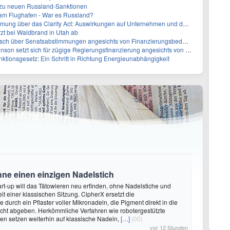
z zu neuen Russland-Sanktionen
 am Flughafen - War es Russland?
ber das Clarity Act: Auswirkungen auf Unternehmen und das Vertrauen der Investoren
zt bei Waldbrand in Utah ab
sch über Senatsabstimmungen angesichts von Finanzierungsbedenken
etzt sich für zügige Regierungsfinanzierung angesichts von Shutdown-Risiken ein
ktionsgesetz: Ein Schritt in Richtung Energieunabhängigkeit
hne einen einzigen Nadelstich
rt-up will das Tätowieren neu erfinden, ohne Nadelstiche und
it einer klassischen Sitzung. CipherX ersetzt die
durch ein Pflaster voller Mikronadeln, die Pigment direkt in die
cht abgeben. Herkömmliche Verfahren wie robotergestützte
n setzen weiterhin auf klassische Nadeln,
[…]
(00)
vor 12 Stunden