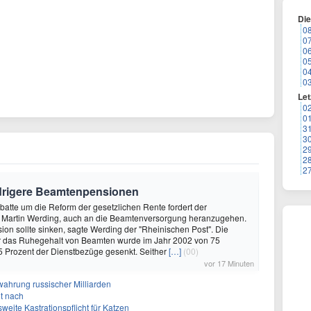
Di
0
0
0
0
0
0
Let
0
0
3
3
2
2
2
edrigere Beamtenpensionen
Debatte um die Reform der gesetzlichen Rente fordert der
e Martin Werding, auch an die Beamtenversorgung heranzugehen.
on sollte sinken, sagte Werding der "Rheinischen Post". Die
r das Ruhegehalt von Beamten wurde im Jahr 2002 von 75
5 Prozent der Dienstbezüge gesenkt. Seither
[…]
(00)
vor 17 Minuten
rwahrung russischer Milliarden
it nach
weite Kastrationspflicht für Katzen