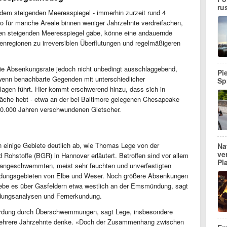
ru
dem steigenden Meeresspiegel - immerhin zurzeit rund 4
iko für manche Areale binnen weniger Jahrzehnte verdreifachen,
nen steigenden Meeresspiegel gäbe, könne eine andauernde
regionen zu irreversiblen Überflutungen und regelmäßigeren
 die Absenkungsrate jedoch nicht unbedingt ausschlaggebend,
Pi
 wenn benachbarte Gegenden mit unterschiedlicher
Sp
lagen führt. Hier kommt erschwerend hinzu, dass sich in
äche hebt - etwa an der bei Baltimore gelegenen Chesapeake
d 10.000 Jahren verschwundenen Gletscher.
 einige Gebiete deutlich ab, wie Thomas Lege von der
Na
ve
Rohstoffe (BGR) in Hannover erläutert. Betroffen sind vor allem
Pl
t angeschwemmten, meist sehr feuchten und unverfestigten
ndungsgebieten von Elbe und Weser. Noch größere Absenkungen
 gebe es über Gasfeldern etwa westlich an der Emsmündung, sagt
dungsanalysen und Fernerkundung.
hrdung durch Überschwemmungen, sagt Lege, insbesondere
mehrere Jahrzehnte denke. «Doch der Zusammenhang zwischen