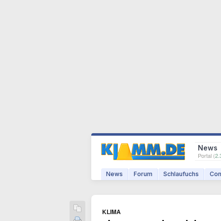
News
Portal (
2.
News
Forum
Schlaufuchs
Com
KLIMA