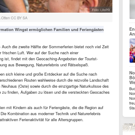
Foto: LifePR
B.Otten CC BY SA
En
rmation Wingst ermöglichen Familien und Feriengästen
An
 Auch die zweite Hälfte der Sommerferien bietet noch viel Zeit
 frischen Luft. Wer auf der Suche nach einer
g ist, findet mit den Geocaching-Angeboten der Tourist-
hung aus Bewegung, Naturerlebnis und Rätselspaß.
No
en sich kleine und große Entdecker auf die Suche nach
Bö
erschiedenen Routen wahlweise durch die reizvolle Landschaft
We
n Neuhaus (Oste) sowie durch die einzigartige Naturkulisse des
Buc
e zu finden, Aufgaben zu lösen und die versteckten Geocaches
Nor
Nor
fre
en mit Kindern als auch für Feriengäste, die die Region auf
St
Die Kombination aus moderner Technik und Naturerlebnis
traktiven Ferienaktivität für alle Altersgruppen.