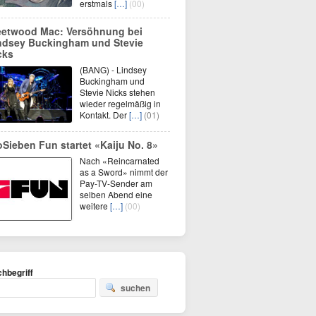
erstmals
[…]
(00)
eetwood Mac: Versöhnung bei
ndsey Buckingham und Stevie
cks
(BANG) - Lindsey
Buckingham und
Stevie Nicks stehen
wieder regelmäßig in
Kontakt. Der
[…]
(01)
oSieben Fun startet «Kaiju No. 8»
Nach «Reincarnated
as a Sword» nimmt der
Pay-TV-Sender am
selben Abend eine
weitere
[…]
(00)
hbegriff
suchen