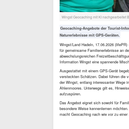
Wingst Geocaching mit KI nachgearbeitet 
Geocaching-Angebote der Tourist-Info
Naturerlebnisse mit GPS-Geräten.
Wingst/Land Hadeln, 17.06.2026 (lifePR) -
für gemeinsame Familienerlebnisse an der
abwechslungsreichen Freizeitbeschäftigun
Information Wingst eine spannende Misc
Ausgestattet mit einem GPS-Gerät begeb
versteckten Schätzen. Dabei führen die v
der Wingst, entlang interessanter Wege i
Ahlenmoores. Unterwegs gilt es, Hinweis
aufzuspüren.
Das Angebot eignet sich sowohl für Famili
besondere Weise kennenlernen möchten. 
macht Geocaching nach wie vor zu einer at