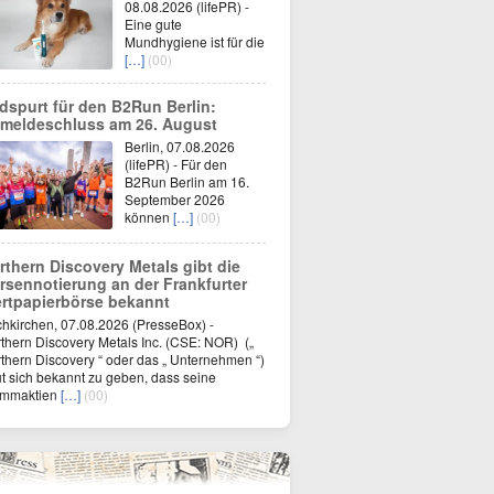
08.08.2026 (lifePR) -
Eine gute
Mundhygiene ist für die
[…]
(00)
dspurt für den B2Run Berlin:
meldeschluss am 26. August
Berlin, 07.08.2026
(lifePR) - Für den
B2Run Berlin am 16.
September 2026
können
[…]
(00)
rthern Discovery Metals gibt die
rsennotierung an der Frankfurter
rtpapierbörse bekannt
hkirchen, 07.08.2026 (PresseBox) -
thern Discovery Metals Inc. (CSE: NOR) („
thern Discovery “ oder das „ Unternehmen “)
ut sich bekannt zu geben, dass seine
ammaktien
[…]
(00)