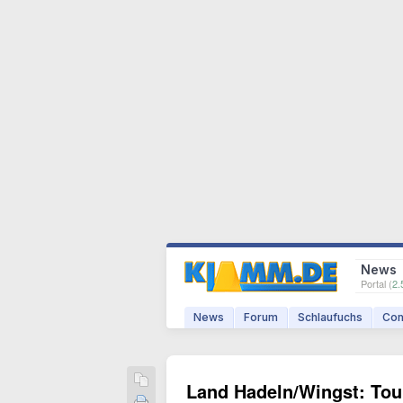
News
Portal (
2.
News
Forum
Schlaufuchs
Com
Land Hadeln/Wingst: Tour