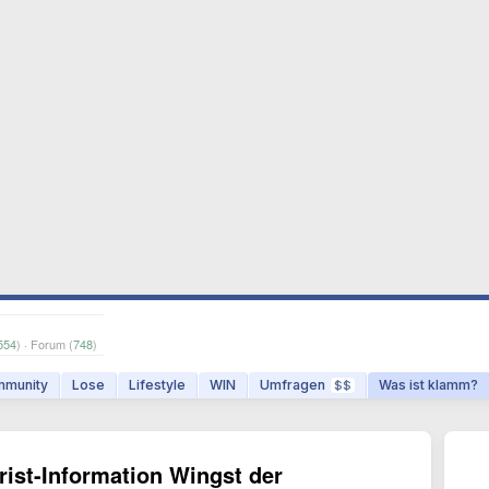
554
) · Forum (
748
)
munity
Lose
Lifestyle
WIN
Umfragen
Was ist klamm?
$$
ist-Information Wingst der