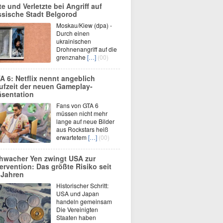
te und Verletzte bei Angriff auf
ssische Stadt Belgorod
Moskau/Kiew (dpa) -
Durch einen
ukrainischen
Drohnenangriff auf die
grenznahe
[…]
(00)
A 6: Netflix nennt angeblich
ufzeit der neuen Gameplay-
äsentation
Fans von GTA 6
müssen nicht mehr
lange auf neue Bilder
aus Rockstars heiß
erwartetem
[…]
(00)
hwacher Yen zwingt USA zur
tervention: Das größte Risiko seit
 Jahren
Historischer Schritt:
USA und Japan
handeln gemeinsam
Die Vereinigten
Staaten haben