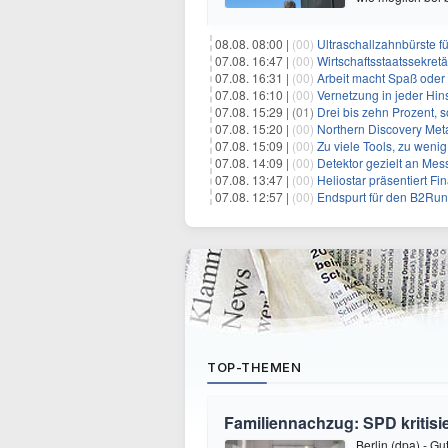
08.08. 08:00 |
(00)
Ultraschallzahnbürste 
07.08. 16:47 |
(00)
Wirtschaftsstaatssekretä
07.08. 16:31 |
(00)
Arbeit macht Spaß oder
07.08. 16:10 |
(00)
Vernetzung in jeder Hins
07.08. 15:29 |
(01)
Drei bis zehn Prozent, 
07.08. 15:20 |
(00)
Northern Discovery Metal
07.08. 15:09 |
(00)
Zu viele Tools, zu weni
07.08. 14:09 |
(00)
Detektor gezielt an Me
07.08. 13:47 |
(00)
Heliostar präsentiert Finanz- und
07.08. 12:57 |
(00)
Endspurt für den B2Run
TOP-THEMEN
Familiennachzug: SPD kritisie
Berlin (dpa) - G