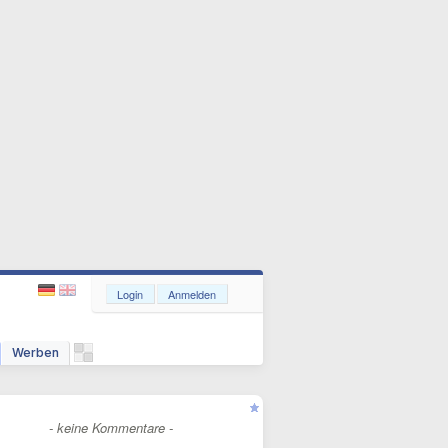
Login
Anmelden
Werben
- keine Kommentare -