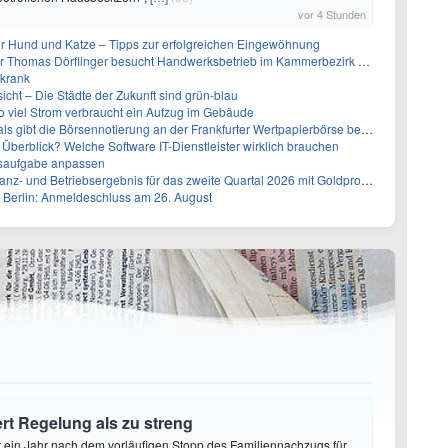
vor 4 Stunden
für Hund und Katze – Tipps zur erfolgreichen Eingewöhnung
r Thomas Dörflinger besucht Handwerksbetrieb im Kammerbezirk Freiburg
 krank
icht – Die Städte der Zukunft sind grün-blau
so viel Strom verbraucht ein Aufzug im Gebäude
s gibt die Börsennotierung an der Frankfurter Wertpapierbörse bekannt
g Überblick? Welche Software IT-Dienstleister wirklich brauchen
ssaufgabe anpassen
 Betriebsergebnis für das zweite Quartal 2026 mit Goldproduktion und Barreserven in Rekordhöhe
 Berlin: Anmeldeschluss am 26. August
rt Regelung als zu streng
ut ein Jahr nach dem vorläufigen Stopp des Familiennachzugs für