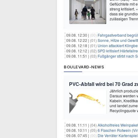
Geflüchtete mit 
streng kritisiert
dass sie grundlos
zulässigen Trenn
09.08. 12:30 |
(00)
Fahrgastverband begrü
09.08. 12:22 |
(01)
Sonne, Hitze und Gewit
09.08. 12:18 |
(01)
Union attackiert Klingbe
09.08. 12:12 |
(02)
SPD kritisiert Härtefal
09.08. 11:51 |
(03)
Fußgänger stirbt nach 
BOULEVARD-NEWS
PVC-Abfall wird bei 70 Grad 
Jährlich produzi
Daraus werden vi
Kabeln, Kreditka
und landet zumei
Recyclingquote 
09.08. 11:11 |
(04)
Alkoholfreies Weinpaket
09.08. 10:11 |
(05)
6 Flaschen Rotwein (Vin
09.08. 07:45 |
(00)
Die Verräter Kartenspiel