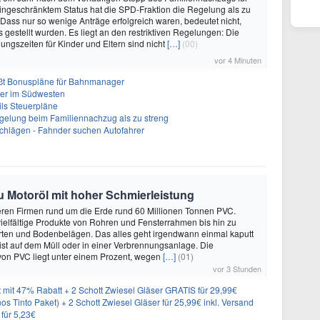
eingeschränktem Status hat die SPD-Fraktion die Regelung als zu
. «Dass nur so wenige Anträge erfolgreich waren, bedeutet nicht,
 gestellt wurden. Es liegt an den restriktiven Regelungen: Die
ungszeiten für Kinder und Eltern sind nicht
[…]
(00)
vor 4 Minuten
ßt Bonuspläne für Bahnmanager
ter im Südwesten
ils Steuerpläne
lregelung beim Familiennachzug als zu streng
Schlägen - Fahnder suchen Autofahrer
zu Motoröl mit hoher Schmierleistung
eren Firmen rund um die Erde rund 60 Millionen Tonnen PVC.
elfältige Produkte von Rohren und Fensterrahmen bis hin zu
rten und Bodenbelägen. Das alles geht irgendwann einmal kaputt
st auf dem Müll oder in einer Verbrennungsanlage. Die
von PVC liegt unter einem Prozent, wegen
[…]
(01)
vor 3 Stunden
 mit 47% Rabatt + 2 Schott Zwiesel Gläser GRATIS für 29,99€
os Tinto Paket) + 2 Schott Zwiesel Gläser für 25,99€ inkl. Versand
 für 5,23€