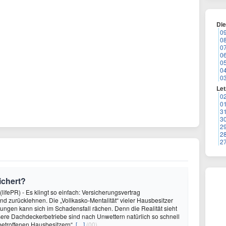
Di
0
0
0
0
0
0
0
Let
0
0
3
3
2
2
2
ichert?
(lifePR) - Es klingt so einfach: Versicherungsvertrag
nd zurücklehnen. Die „Vollkasko-Mentalität“ vieler Hausbesitzer
ngen kann sich im Schadensfall rächen. Denn die Realität sieht
ere Dachdeckerbetriebe sind nach Unwettern natürlich so schnell
betroffenen Hausbesitzern“,
[…]
(00)