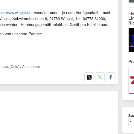
über
www.wingst.de
reserviert oder – je nach Verfügbarkeit – auch
Fl
Li
n Wingst, Schwimmbadallee 6, 21789 Wingst, Tel. 04778 81200,
Ni
hen werden. Erfahrungsgemäß reicht ein Gerät pro Familie aus.
en von unserem Partner:
Pr
uhaus (Oste) / Ahlenmoor
Suc