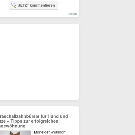
JETZT kommentieren
forum
traschallzahnbürste für Hund und
tze – Tipps zur erfolgreichen
ngewöhnung
Mörfelden-Walldorf,