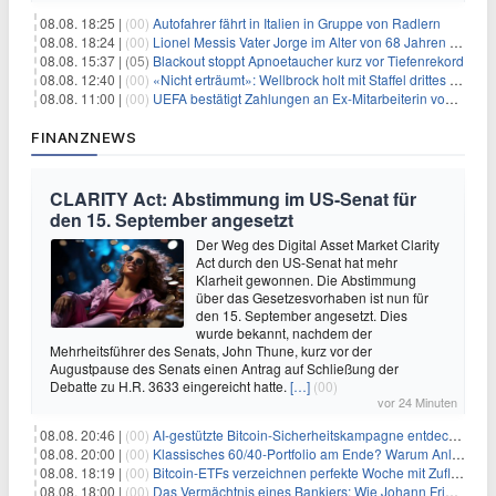
08.08. 18:25 |
(00)
Autofahrer fährt in Italien in Gruppe von Radlern
08.08. 18:24 |
(00)
Lionel Messis Vater Jorge im Alter von 68 Jahren gestorben
08.08. 15:37 |
(05)
Blackout stoppt Apnoetaucher kurz vor Tiefenrekord
08.08. 12:40 |
(00)
«Nicht erträumt»: Wellbrock holt mit Staffel drittes EM-Gold
08.08. 11:00 |
(00)
UEFA bestätigt Zahlungen an Ex-Mitarbeiterin von Infantino
FINANZNEWS
CLARITY Act: Abstimmung im US-Senat für
den 15. September angesetzt
Der Weg des Digital Asset Market Clarity
Act durch den US-Senat hat mehr
Klarheit gewonnen. Die Abstimmung
über das Gesetzesvorhaben ist nun für
den 15. September angesetzt. Dies
wurde bekannt, nachdem der
Mehrheitsführer des Senats, John Thune, kurz vor der
Augustpause des Senats einen Antrag auf Schließung der
Debatte zu H.R. 3633 eingereicht hatte.
[…]
(00)
vor 24 Minuten
08.08. 20:46 |
(00)
AI-gestützte Bitcoin-Sicherheitskampagne entdeckt fast 5.000 Softwareprobleme in 390 Projekten
08.08. 20:00 |
(00)
Klassisches 60/40-Portfolio am Ende? Warum Anleger jetzt radikal umdenken müssen
08.08. 18:19 |
(00)
Bitcoin-ETFs verzeichnen perfekte Woche mit Zuflüssen auf 3-Monats-Hoch
08.08. 18:00 |
(00)
Das Vermächtnis eines Bankiers: Wie Johann Friedrich Städel sein Imperium unsterblich machte