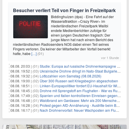
Besucher verliert Teil von Finger in Freizeitpark
Biddinghuizen (dpa) - Eine Fahrt auf der
Wasserattraktion «Crazy River» im
niederländischen Freizeitpark Walibi
endete Medienberichten zufolge für
einen jungen Deutschen tragisch: Der
junge Mann hat nach einem Bericht des
niederländischen Radiosenders NOS dabei einen Teil seines
Fingers verloren. Da keiner der Mitarbeiter den Vorfall bemerkt
hatte, habe
[…]
(01)
vor 1 Stunde
08.08. 20:03 |
(01)
Studie: Europa auf russische Drohnenkampagne unzureichend vorbereitet
08.08. 19:52 |
(03)
Ukrainische Drohne dringt im Nato-Staat Bulgarien ein
08.08. 19:32 |
(04)
Lottozahlen vom Samstag (08.08.2026)
08.08. 19:00 |
(02)
Über 300 Russen seit Kriegsbeginn abgeschoben
08.08. 18:51 |
(00)
Linken-Europapolitiker fordert EU-Haushalt für Wirtschaftsumbau
08.08. 18:45 |
(03)
Drohne mit Sprengstoff am Flughafen - War es Russland?
08.08. 17:49 |
(02)
Spanien und Italien kontrollieren Einreisen gegenseitig
08.08. 16:48 |
(01)
Waldbrand am Gardasee: Mehr als 200 Menschen evakuiert
08.08. 16:28 |
(04)
Protest gegen AfD-Annäherung - Austritte beim BSW Sachsen-Anhalt
08.08. 16:17 |
(01)
Nach Drohnenvorfall: Neuer Wachposten am Flughafen