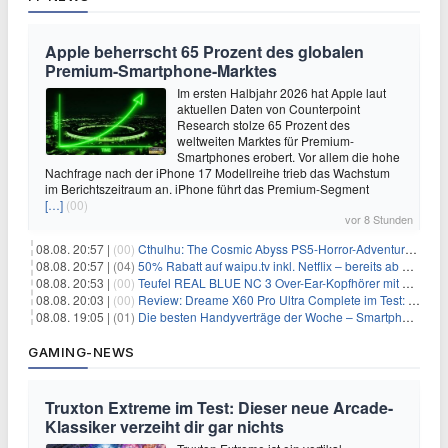
Apple beherrscht 65 Prozent des globalen
Premium-Smartphone-Marktes
Im ersten Halbjahr 2026 hat Apple laut
aktuellen Daten von Counterpoint
Research stolze 65 Prozent des
weltweiten Marktes für Premium-
Smartphones erobert. Vor allem die hohe
Nachfrage nach der iPhone 17 Modellreihe trieb das Wachstum
im Berichtszeitraum an. iPhone führt das Premium-Segment
[…]
(00)
vor 8 Stunden
08.08. 20:57 |
(00)
Cthulhu: The Cosmic Abyss PS5-Horror-Adventure für 27,99€
08.08. 20:57 |
(04)
50% Rabatt auf waipu.tv inkl. Netflix – bereits ab 9€/Monat (statt 17,99€)
08.08. 20:53 |
(00)
Teufel REAL BLUE NC 3 Over-Ear-Kopfhörer mit ANC für 149,99€
08.08. 20:03 |
(00)
Review: Dreame X60 Pro Ultra Complete im Test: 42.000 Pa, 100 °C Moppwäsche & erstaunlich viel Technik in nur 8,9 cm Höhe
08.08. 19:05 |
(01)
Die besten Handyverträge der Woche – Smartphone-Tarife & SIM-Only im Überblick
GAMING-NEWS
Truxton Extreme im Test: Dieser neue Arcade-
Klassiker verzeiht dir gar nichts