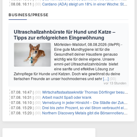
08.08. 16:11 |
(00)
Cardano (ADA) steigt um 18% in einer Woche: Steht ein Kurs von $0,30 bevor?
BUSINESS/PRESSE
Ultraschallzahnbürste für Hund und Katze –
Tipps zur erfolgreichen Eingewöhnung
Mörfelden-Walldorf, 08.08.2026 (lifePR) -
Eine gute Mundhygiene ist für die
Gesundheit deiner Haustiere genauso
wichtig wie für deine eigene. Unsere
emmi-pet Ultraschallzahnbürste bietet
eine sanfte und effektive Lösung zur
Zahnpflege für Hunde und Katzen. Doch wie gewöhnst du deine
tierischen Freunde an unser hochmodernes und sehr
[…]
(00)
vor 13 Stunden
07.08. 16:47 |
(00)
Wirtschaftsstaatssekretär Thomas Dörflinger besucht Handwerksbetrieb im Kammerbezirk Freiburg
07.08. 16:31 |
(00)
Arbeit macht Spaß oder krank
07.08. 16:10 |
(00)
Vernetzung in jeder Hinsicht – Die Städte der Zukunft sind grün-blau
07.08. 15:29 |
(00)
Drei bis zehn Prozent, so viel Strom verbraucht ein Aufzug im Gebäude
07.08. 15:20 |
(00)
Northern Discovery Metals gibt die Börsennotierung an der Frankfurter Wertpapierbörse bekannt