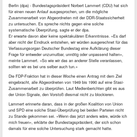
Berlin (dpa) - Bundestagspräsident Norbert Lammert (CDU) hat sich
für einen neuen Anlauf ausgesprochen, um die mögliche
Zusammenarbeit von Abgeordneten mit der DDR-Staatssicherheit
zu untersuchen. Es spreche nichts gegen eine solche
systematische Überprüfung, sagte er der dpa.
Er erwarte davon aber keine spektakulären Erkenntnisse. «Es darf
aber nicht der Eindruck entstehen, wir würden ausgerechnet für das
Verfassungsorgan Deutscher Bundestag eine Aufklärung dieser
Frage für entweder unzumutbar, unnötig oder unpassend halten»,
meinte Lammert. «So wie wir das an anderer Stelle veranlassen,
sollten wir es bei uns selber auch tun.»
Die FDP-Fraktion hat in dieser Woche einen Antrag mit dem Ziel
eingebracht, alle Abgeordneten von 1949 bis 1990 auf eine Stasi-
Zusammenarbeit zu überprüfen. Laut Medienberichten gibt es aus
der Union Signale, den Vorstoß diesmal nicht zu blockieren.
Lammert erinnerte daran, dass in der großen Koalition von Union
und SPD eine solche Stasi-Überprüfung bei beiden Parteien nicht
zu Stande gekommen sei. «Wenn das jetzt anders wäre, würde ich
mich freuen», erklärte der Bundestagspräsident, der sich schon
damals für eine solche Untersuchung stark gemacht hatte.