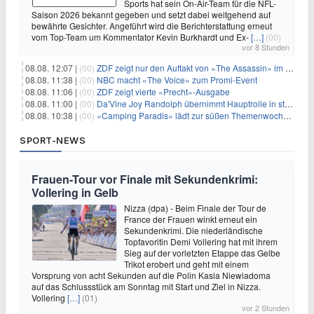
Sports hat sein On-Air-Team für die NFL-
Saison 2026 bekannt gegeben und setzt dabei weitgehend auf
bewährte Gesichter. Angeführt wird die Berichterstattung erneut
vom Top-Team um Kommentator Kevin Burkhardt und Ex-
[…]
(00)
vor 8 Stunden
08.08. 12:07 |
(00)
ZDF zeigt nur den Auftakt von «The Assassin» im Fernsehen
08.08. 11:38 |
(00)
NBC macht «The Voice» zum Promi-Event
08.08. 11:06 |
(00)
ZDF zeigt vierte «Precht»-Ausgabe
08.08. 11:00 |
(00)
Da'Vine Joy Randolph übernimmt Hauptrolle in starbesetzter schwarzer Komödie
08.08. 10:38 |
(00)
«Camping Paradis» lädt zur süßen Themenwoche ein
SPORT-NEWS
Frauen-Tour vor Finale mit Sekundenkrimi:
Vollering in Gelb
Nizza (dpa) - Beim Finale der Tour de
France der Frauen winkt erneut ein
Sekundenkrimi. Die niederländische
Topfavoritin Demi Vollering hat mit ihrem
Sieg auf der vorletzten Etappe das Gelbe
Trikot erobert und geht mit einem
Vorsprung von acht Sekunden auf die Polin Kasia Niewiadoma
auf das Schlussstück am Sonntag mit Start und Ziel in Nizza.
Vollering
[…]
(01)
vor 2 Stunden