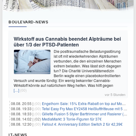
BOULEVARD-NEWS
Wirkstoff aus Cannabis beendet Alpträume bei
über 1/3 der PTSD-Patienten
Die posttraumatische Belastungsstörung
ist oft mit wiederkehrenden Alpträumen
verbunden, die den einzelnen Menschen
extrem belasten. Was lässt sich dagegen
tun? Die Charité Universitätsmedizin
Berlin wagte einen placebokontrollierten
Versuch und wurde fündig: Ein wenig bekannter Cannabis-
Wirkstoff könnte auf natürlichem Weg helfen. Was hilft gegen
[…]
(00)
vor 5 Stunden
08.08. 20:55 |
(00)
Engelhorn Sale: 15% Extra-Rabatt on top auf Mode- und Sport-Artikel
08.08. 19:33 |
(00)
Tefal Easy Fry Max EY2458 Heißluftfritteuse mit 5 Litern für 64,99€
08.08. 18:33 |
(00)
Gillette Fusion 5 Styler Barttrimmer und Rasierer (All in One) für 16€
08.08. 14:02 |
(02)
MediaMarkt: 3 Tonie-Figuren für 37€
08.08. 12:30 |
(00)
Fallout 4: Anniversary Edition Switch 2 für 42,39€
IT-NEWS