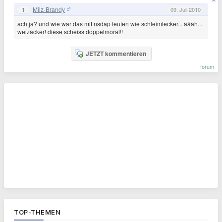
Milz-Brandy
1
09. Juli 2010
ach ja? und wie war das mit nsdap leuten wie schleimlecker... äääh...
weizäcker! diese scheiss doppelmoral!!
JETZT kommentieren
forum
TOP-THEMEN