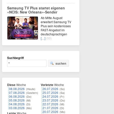
Samsung TV Plus startet eigenen
«NCIS: New Orleans»-Sender
Ab Mitte August
erweitert Samsung TV
Plus sein kostenloses
FAST-Angebot im
deutschsprachigen
[…]
(00)
Suchbegriff
suchen
Diese
Woche
Vorletzte
Woche
08.08.2026
26.07.2026
(Heute)
(So)
07.08.2026
25.07.2026
(Gestern)
(Sa)
06.08.2026
24.07.2026
(Do)
(Fr)
05.08.2026
23.07.2026
(Mi)
(Do)
04.08.2026
22.07.2026
(Di)
(Mi)
03.08.2026
21.07.2026
(Mo)
(Di)
20.07.2026
(Mo)
Letzte
Woche