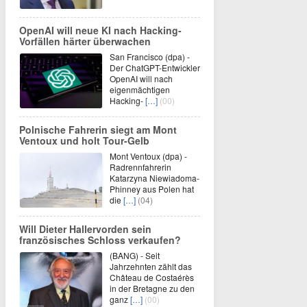
OpenAI will neue KI nach Hacking-
Vorfällen härter überwachen
San Francisco (dpa) -
Der ChatGPT-Entwickler
OpenAI will nach
eigenmächtigen
Hacking-
[…]
(00)
Polnische Fahrerin siegt am Mont
Ventoux und holt Tour-Gelb
Mont Ventoux (dpa) -
Radrennfahrerin
Katarzyna Niewiadoma-
Phinney aus Polen hat
die
[…]
(04)
Will Dieter Hallervorden sein
französisches Schloss verkaufen?
(BANG) - Seit
Jahrzehnten zählt das
Château de Costaérès
in der Bretagne zu den
ganz
[…]
(00)