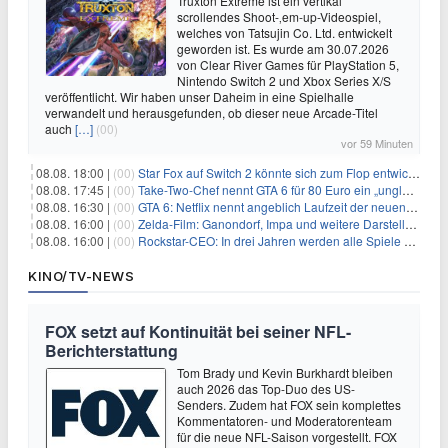
Truxton Extreme ist ein vertikal
scrollendes Shoot-‚em-up-Videospiel,
welches von Tatsujin Co. Ltd. entwickelt
geworden ist. Es wurde am 30.07.2026
von Clear River Games für PlayStation 5,
Nintendo Switch 2 und Xbox Series X/S
veröffentlicht. Wir haben unser Daheim in eine Spielhalle
verwandelt und herausgefunden, ob dieser neue Arcade-Titel
auch
[…]
(00)
vor 59 Minuten
08.08. 18:00 |
(00)
Star Fox auf Switch 2 könnte sich zum Flop entwickeln
08.08. 17:45 |
(00)
Take-Two-Chef nennt GTA 6 für 80 Euro ein „unglaubliches Schnäppchen“
08.08. 16:30 |
(00)
GTA 6: Netflix nennt angeblich Laufzeit der neuen Gameplay-Präsentation
08.08. 16:00 |
(00)
Zelda-Film: Ganondorf, Impa und weitere Darsteller sollen feststehen
08.08. 16:00 |
(00)
Rockstar-CEO: In drei Jahren werden alle Spiele gestreamt
KINO/TV-NEWS
FOX setzt auf Kontinuität bei seiner NFL-
Berichterstattung
Tom Brady und Kevin Burkhardt bleiben
auch 2026 das Top-Duo des US-
Senders. Zudem hat FOX sein komplettes
Kommentatoren- und Moderatorenteam
für die neue NFL-Saison vorgestellt. FOX