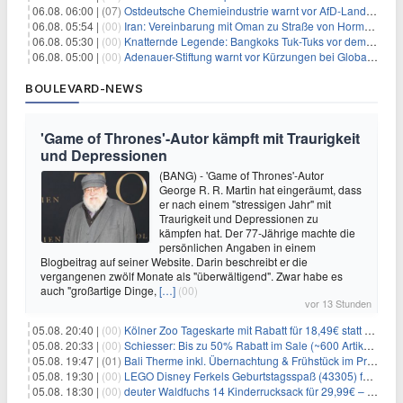
06.08. 06:00 |
(07)
Ostdeutsche Chemieindustrie warnt vor AfD-Landesregierung
06.08. 05:54 |
(00)
Iran: Vereinbarung mit Oman zu Straße von Hormus fast fertig
06.08. 05:30 |
(00)
Knatternde Legende: Bangkoks Tuk-Tuks vor dem Aus?
06.08. 05:00 |
(00)
Adenauer-Stiftung warnt vor Kürzungen bei Globaler Gesundheit
BOULEVARD-NEWS
'Game of Thrones'-Autor kämpft mit Traurigkeit
und Depressionen
(BANG) - 'Game of Thrones'-Autor
George R. R. Martin hat eingeräumt, dass
er nach einem "stressigen Jahr" mit
Traurigkeit und Depressionen zu
kämpfen hat. Der 77-Jährige machte die
persönlichen Angaben in einem
Blogbeitrag auf seiner Website. Darin beschreibt er die
vergangenen zwölf Monate als "überwältigend". Zwar habe es
auch "großartige Dinge,
[…]
(00)
vor 13 Stunden
05.08. 20:40 |
(00)
Kölner Zoo Tageskarte mit Rabatt für 18,49€ statt 29,50€ – einlösbar bis Dezember
05.08. 20:33 |
(00)
Schiesser: Bis zu 50% Rabatt im Sale (~600 Artikel zur Auswahl)
05.08. 19:47 |
(01)
Bali Therme inkl. Übernachtung & Frühstück im Premium Hotel (Bad Oeynhausen) ab 89€ p.P.
05.08. 19:30 |
(00)
LEGO Disney Ferkels Geburtstagsspaß (43305) für 29,10€
05.08. 18:30 |
(00)
deuter Waldfuchs 14 Kinderrucksack für 29,99€ – Amber-maple