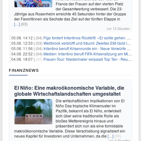
France der Frauen auf den vierten Platz
der Gesamtwertung verbessert. Die 23-
Jährige aus Rosenheim erreichte 45 Sekunden hinter der Gruppe
der Favoritinnen als Sechste das Ziel auf der fünften Etappe in
[…]
(03)
vor 12 Stunden
05.08. 14:12 |
(04)
Figo fordert Infantinos Rücktritt: «Er sollte gehen. Jetzt»
05.08. 12:33 |
(03)
Wellbrock verblüfft und träumt: Zweites EM-Gold in Paris
05.08. 11:56 |
(04)
Infantino beruft Krisenrunde ein - Neue Vorwürfe gegen FIFA
04.08. 22:52 |
(04)
Medien: Infantino beruft FIFA-Krisensitzung am Mittwoch ein
04.08. 18:07 |
(00)
Frauen-Tour: Niedermaier verpasst Top Ten - Reusser siegt
FINANZNEWS
El Niño: Eine makroökonomische Variable, die
globale Wirtschaftslandschaften umgestaltet
Die wirtschaftlichen Implikationen von El
Niño Das tropische Klimamuster im
Pazifik, bekannt als El Niño, entwickelt
sich über seine traditionelle Rolle als
bloßes Wetterereignis hinaus und
präsentiert sich nun als eine formidable
makroökonomische Variable. Diese Verschiebung signalisiert ein
neues Kapitel für Investoren und Unternehmen, da die
[…]
(00)
vor 4 Stunden