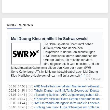
KINO/TV-NEWS
Mai Duong Kieu ermittelt im Schwarzwald
Die Schauspielerin übernimmt neben
Julia Jentsch eine der beiden
Hauptrollen in der neuen sechsteiligen
SWR-Krimiserie, deren Dreharbeiten bis
Oktober laufen. Ein rätselhafter Mord,
eine abgeschottete Gemeinschaft und ein
jahrzehntealtes Geheimnis bilden den Kern der neuen SWR-
Serie Keltenburg (AT). Im Mittelpunkt steht dabei auch Mai Duong
Kieu («Wilsberg»), die gemeinsam mit Julia Jentsch
[…]
(00)
vor 1 Stunde
06.08. 04:55 |
(00)
ARD Mediathek thematisiert Nahverkehrs-Gewalt und Soldatinnen
06.08. 04:51 |
(00)
Tahsim Durgun geht mit Tante Zeynep auf Deutschlandreise
06.08. 04:48 |
(00)
«Escaping Bolivia»: ARD zeigt norwegischen Streaminghit
06.08. 04:47 |
(00)
Y-Kollektiv blickt auf Rave-Szene, Overtourism und Pokémon-Kult
06.08. 04:44 |
(00)
SWR setzt auf Rettungseinsätze und ein Leben ohne Smartphone
06.08. 03:45 |
(00)
«Schlag den Star»: Luna Schweiger will dritten Anlauf nutzen