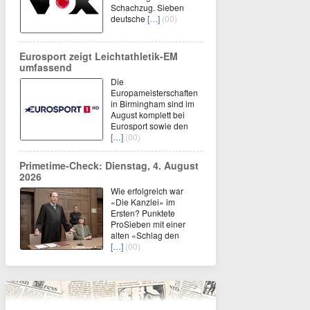
Schachzug. Sieben
deutsche
[…]
(00)
Eurosport zeigt Leichtathletik-EM
umfassend
Die
Europameisterschaften
in Birmingham sind im
August komplett bei
Eurosport sowie den
[…]
(00)
Primetime-Check: Dienstag, 4. August
2026
Wie erfolgreich war
«Die Kanzlei» im
Ersten? Punktete
ProSieben mit einer
alten «Schlag den
[…]
(00)