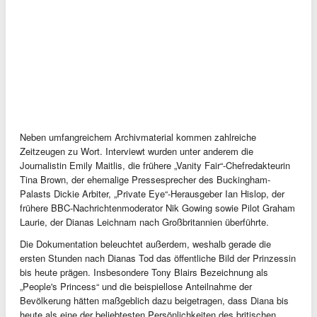
Neben umfangreichem Archivmaterial kommen zahlreiche
Zeitzeugen zu Wort. Interviewt wurden unter anderem die
Journalistin Emily Maitlis, die frühere „Vanity Fair“-Chefredakteurin
Tina Brown, der ehemalige Pressesprecher des Buckingham-
Palasts Dickie Arbiter, „Private Eye“-Herausgeber Ian Hislop, der
frühere BBC-Nachrichtenmoderator Nik Gowing sowie Pilot Graham
Laurie, der Dianas Leichnam nach Großbritannien überführte.
Die Dokumentation beleuchtet außerdem, weshalb gerade die
ersten Stunden nach Dianas Tod das öffentliche Bild der Prinzessin
bis heute prägen. Insbesondere Tony Blairs Bezeichnung als
„People's Princess“ und die beispiellose Anteilnahme der
Bevölkerung hätten maßgeblich dazu beigetragen, dass Diana bis
heute als eine der beliebtesten Persönlichkeiten des britischen