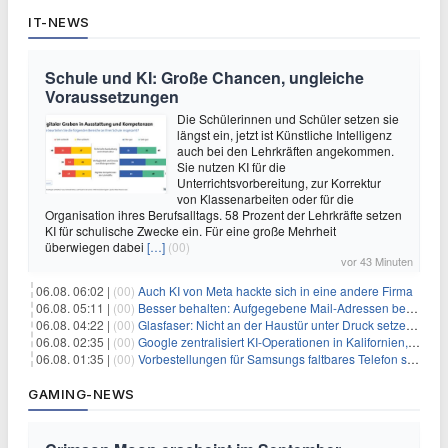
IT-NEWS
Schule und KI: Große Chancen, ungleiche
Voraussetzungen
Die Schülerinnen und Schüler setzen sie
längst ein, jetzt ist Künstliche Intelligenz
auch bei den Lehrkräften angekommen.
Sie nutzen KI für die
Unterrichtsvorbereitung, zur Korrektur
von Klassenarbeiten oder für die
Organisation ihres Berufsalltags. 58 Prozent der Lehrkräfte setzen
KI für schulische Zwecke ein. Für eine große Mehrheit
überwiegen dabei
[…]
(00)
vor 43 Minuten
06.08. 06:02 |
(00)
Auch KI von Meta hackte sich in eine andere Firma
06.08. 05:11 |
(00)
Besser behalten: Aufgegebene Mail-Adressen bergen Gefahren
06.08. 04:22 |
(00)
Glasfaser: Nicht an der Haustür unter Druck setzen lassen
06.08. 02:35 |
(00)
Google zentralisiert KI-Operationen in Kalifornien, um Rivale Anthropic und OpenAI zu überholen
06.08. 01:35 |
(00)
Vorbestellungen für Samsungs faltbares Telefon steigen um 30 % in einem wettbewerbsintensiven Markt
GAMING-NEWS