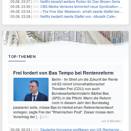
05.08. 23:37 |
(00)
Netflix besetzt weitere Rollen für Dan-Brown-Serie
05.08. 23:36 |
(00)
CBS Media Ventures terminiert neue Syndication-Formate
05.08. 23:34 |
(00)
«The Five Star Weekend» erhält zweite Staffel bei Peacock
05.08. 23:28 |
(00)
Netflix bestellt zweite Staffel von «Musafir Cafe»
TOP-THEMEN
Frei fordert von Bas Tempo bei Rentenreform
Berlin - Im Streit um die Zukunft der Rente
mit 63 nimmt Unionsfraktionschef
Thorsten Frei (CDU) nun auch
Bundesarbeitsministerin Bärbel Bas
(SPD) in die Pflicht. Wenn die Reform
noch in diesem Jahr den Bundestag
passieren solle, müsse Bas im Herbst einen Referentenentwurf
vorlegen, sagte Frei der "Rheinischen Post". Dieser müsse dem
Vorschlag der
[…]
(00)
vor 9 Minuten
06.08. 06:23 |
(00)
Deutsche Konzerne profitieren von US-Rechenzentrums-Boom