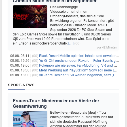
Crimson Moon erscheint im September
Das unabhängige
Videospielunternehmen
ProbablyMonsters, das sich auf die
Entwicklung eigener IPs konzentriert, gibt
bekannt, dass Crimson Moon am 01.
September 2026 für PC über Steam und
den Epic Games Store sowie für PlayStation 5 und XBOX Series
X|S zum Preis von 19,99 Euro erscheinen wird. Das Spiel bietet
ein Erlebnis mit hochwertiger Grafik
[…]
(00)
vor 42 Minuten
06.08. 06:11 |
(00)
Black Desert Mobile optimiert Inhalte und erweitert Treasure Access
05.08. 19:26 |
(00)
Yu‑Gi‑Oh! erreicht neuen Rekord – Feier‑Events gestartet
05.08. 19:00 |
(00)
Pokémon wie nie zuvor: Fan-Mod bringt VR und Ego-Perspektive nach Kanto
05.08. 18:30 |
(00)
Mehr Werbung auf PlayStation? Sony soll neue Einnahmequellen prüfen
05.08. 18:00 |
(00)
30 Jahre Resident Evil werden begehbar, samt „lebensgroßem Leon“
SPORT-NEWS
Frauen-Tour: Niedermaier nun Vierte der
Gesamtwertung
Belleville-en-Beaujolais (dpa) - Trotz
eines gescheiterten Ausreißversuchs hat
sich die deutsche Radsport-Hoffnung
Antonia Niedermaier bei der Tour de