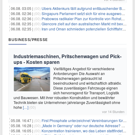
06.08. 03:05 |
(00)
Ubers Aktienkurs fällt aufgrund enttäuschender Buchungsprognose
06.08. 02:36 |
(00)
Singapurs Parlament setzt sich für eine ausgewogene wirtschaftliche Zukunft ein
06.08. 02:36 |
(00)
Prabowos radikaler Plan zur Kontrolle von Rohstoffexporten steht vor konkurrierenden Visionen
06.08. 02:35 |
(00)
Glencore zielt auf den australischen Markt mit bevorstehendem Sekundärlisting
06.08. 02:35 |
(00)
Iran und Oman schmieden potenziellen Schifffahrtsvertrag im Hormuskanal
BUSINESS/PRESSE
Industriemaschinen, Pritschenwagen und Pick-
ups - Kosten sparen
Vielfältiges Angebot für verschiedene
Anforderungen Die Auswahl an
Pritschenwagen gebraucht ist
beeindruckend und wirtschaftlich attraktiv.
Diese zuverlässigen Fahrzeuge eignen
sich hervorragend für Transport, Logistik
und Bauwesen. Mit ihrer robusten Konstruktion und bewährter
Technik bieten sie Unternehmen jahrelange Zuverlässigkeit ohne
hohe
[…]
(00)
vor 14 Stunden
05.08. 16:47 |
(00)
First Phosphate unterzeichnet Vereinbarungen für nicht zu refundierende Zuwendungen in Höhe von 4,84 Mio. $ von der kanadischen Regierung für Straßeninfrastruktur und Stromübertragungsleitungen
05.08. 16:28 |
(00)
„Made in Germany“ oder nur deutsche Adresse? So erkennen Sie, wo Ihre Leiterplatten wirklich gefertigt werden
05.08. 16:05 |
(00)
Konzentration trainieren, wo das Leben stattfindet: Mobile EEG-Technologie bringt Neurofeedback in den Alltag