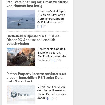
Iran: Vereinbarung mit Oman zu Straße
von Hormus fast fertig
Teheran/Maskat (dpa) -
Die an die Straße von
Hormus grenzenden
Golfstaaten Iran und
[…]
(00)
Battlefield 6 Update 1.4.1.5 ist da:
Dieser PC-Absturz soll endlich
verschwinden
Das nächste Update für
Battlefield 6 ist da.
Electronic Arts und die
Battlefield
[…]
(00)
Picton Property Income schüttet 0,69
p aus – Immobilien-REIT zeigt Kurs
trotz Marktdruck
Dividendensignal aus
dem Immobiliensektor
Picton Property Income,
der auf
[…]
(00)