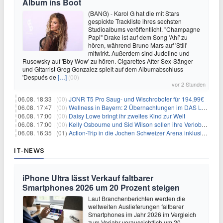
Album ins Boot
(BANG) - Karol G hat die mit Stars
gespickte Trackliste ihres sechsten
Studioalbums veröffentlicht. "Champagne
Papi" Drake ist auf dem Song 'Ahí' zu
hören, während Bruno Mars auf 'Still'
mitwirkt. Außerdem sind Judeline und
Rusowsky auf 'Bby Wow' zu hören. Cigarettes After Sex-Sänger
und Gitarrist Greg Gonzalez spielt auf dem Albumabschluss
'Después de
[…]
(00)
vor 2 Stunden
06.08. 18:33 |
(00)
JONR T5 Pro Saug- und Wischroboter für 194,99€
06.08. 17:47 |
(00)
Wellness in Bayern: 2 Übernachtungen im DAS LUDWIG Sports Resort inkl. HP + Wellness ab 174€ p.P.
06.08. 17:00 |
(00)
Daisy Lowe bringt ihr zweites Kind zur Welt
06.08. 17:00 |
(00)
Kelly Osbourne und Sid Wilson sollen ihre Verlobung gelöst haben
06.08. 16:35 |
(01)
Action-Trip in die Jochen Schweizer Arena inklusive Premium Hotel und Frühstück ab 59€ p.P.
IT-NEWS
iPhone Ultra lässt Verkauf faltbarer
Smartphones 2026 um 20 Prozent steigen
Laut Branchenberichten werden die
weltweiten Auslieferungen faltbarer
Smartphones im Jahr 2026 im Vergleich
zum Vorjahr voraussichtlich um 20