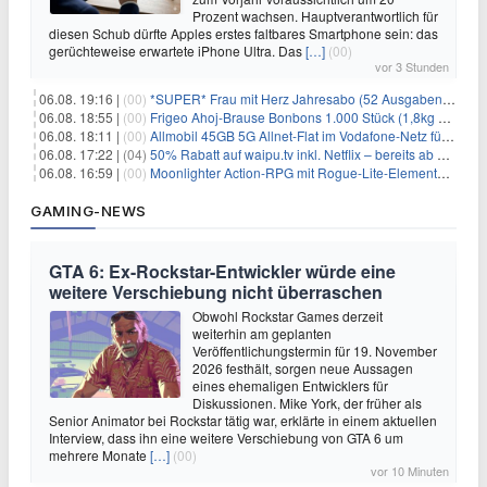
Prozent wachsen. Hauptverantwortlich für
diesen Schub dürfte Apples erstes faltbares Smartphone sein: das
gerüchteweise erwartete iPhone Ultra. Das
[…]
(00)
vor 3 Stunden
06.08. 19:16 |
(00)
*SUPER* Frau mit Herz Jahresabo (52 Ausgaben) für 161,40€ + bis zu 150€ Prämie
06.08. 18:55 |
(00)
Frigeo Ahoj-Brause Bonbons 1.000 Stück (1,8kg Eimer) für 6,29€
06.08. 18:11 |
(00)
Allmobil 45GB 5G Allnet-Flat im Vodafone-Netz für eff. 5,91€/Monat dank 50€ Wechselbonus + 0€ AG
06.08. 17:22 |
(04)
50% Rabatt auf waipu.tv inkl. Netflix – bereits ab 9€/Monat (statt 17,99€)
06.08. 16:59 |
(00)
Moonlighter Action-RPG mit Rogue-Lite-Elementen kostenlos bei Steam
GAMING-NEWS
GTA 6: Ex-Rockstar-Entwickler würde eine
weitere Verschiebung nicht überraschen
Obwohl Rockstar Games derzeit
weiterhin am geplanten
Veröffentlichungstermin für 19. November
2026 festhält, sorgen neue Aussagen
eines ehemaligen Entwicklers für
Diskussionen. Mike York, der früher als
Senior Animator bei Rockstar tätig war, erklärte in einem aktuellen
Interview, dass ihn eine weitere Verschiebung von GTA 6 um
mehrere Monate
[…]
(00)
vor 10 Minuten