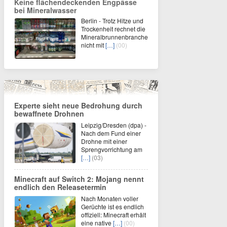
Keine flächendeckenden Engpässe
bei Mineralwasser
Berlin - Trotz Hitze und
Trockenheit rechnet die
Mineralbrunnenbranche
nicht mit
[…]
(00)
Experte sieht neue Bedrohung durch
bewaffnete Drohnen
Leipzig/Dresden (dpa) -
Nach dem Fund einer
Drohne mit einer
Sprengvorrichtung am
[…]
(03)
Minecraft auf Switch 2: Mojang nennt
endlich den Releasetermin
Nach Monaten voller
Gerüchte ist es endlich
offiziell: Minecraft erhält
eine native
[…]
(00)