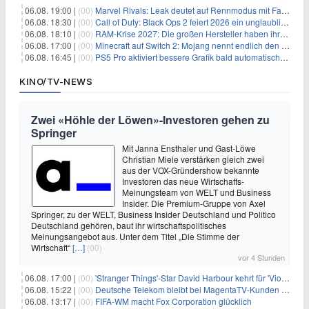
06.08. 19:00 |
(00)
Marvel Rivals: Leak deutet auf Rennmodus mit Fahrzeugen hin
06.08. 18:30 |
(00)
Call of Duty: Black Ops 2 feiert 2026 ein unglaubliches Comeback
06.08. 18:10 |
(00)
RAM-Krise 2027: Die großen Hersteller haben ihre Produktion offenbar schon verkauft
06.08. 17:00 |
(00)
Minecraft auf Switch 2: Mojang nennt endlich den Releasetermin
06.08. 16:45 |
(00)
PS5 Pro aktiviert bessere Grafik bald automatisch, aber das Update ist kleiner als gedacht
KINO/TV-NEWS
Zwei «Höhle der Löwen»-Investoren gehen zu
Springer
Mit Janna Ensthaler und Gast-Löwe
Christian Miele verstärken gleich zwei
aus der VOX-Gründershow bekannte
Investoren das neue Wirtschafts-
Meinungsteam von WELT und Business
Insider. Die Premium-Gruppe von Axel
Springer, zu der WELT, Business Insider Deutschland und Politico
Deutschland gehören, baut ihr wirtschaftspolitisches
Meinungsangebot aus. Unter dem Titel „Die Stimme der
Wirtschaft“
[…]
(00)
vor 4 Stunden
06.08. 17:00 |
(00)
'Stranger Things'-Star David Harbour kehrt für 'Violent Night 2' zurück – Kristen Bell stößt zur Besetzung
06.08. 15:22 |
(00)
Deutsche Telekom bleibt bei MagentaTV-Kunden vage
06.08. 13:17 |
(00)
FIFA-WM macht Fox Corporation glücklich