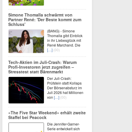
Simone Thomalla schwärmt von
Partner René: 'Der Beste kommt zum
Schluss'
(BANG) - Simone
Thomalla gibt Einblick
in ihr Liebesglück mit
René Marchand. Die
[…]
(00)
Tech-Aktien im Juli-Crash: Warum
Profi-Investoren jetzt zugreifen –
Stresstest statt Bärenmarkt
Der Juli-Crash:
Prüfstein statt Kollaps
Der Börsenabsturz im
Juli 2026 hat Millionen
von
[…]
(00)
«The Five Star Weekend» erhält zweite
Staffel bei Peacock
Die Jennifer-Garner-
Serie entwickelt sich