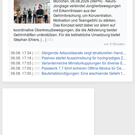
München, 06.08.2026 (lifePR) - Neuro-
Jonglage verbindet Jonglierbewegungen
mit Erkenntnissen aus der
Gehirnforschung, um Konzentration,
Motivation und Teamgefühl zu stärken.
Das Konzept setzt dabei vor allem auf
koordinative Überkreuzbewegungen, die die Aktivierung beider
Gehirnhälften unterstützen. Für die betriebliche Umsetzung bietet
Stephan Ehlers,
[…]
(00)
vor 3 Stunden
06.08. 17:34 |
(00)
Steigende Adipositasrate zeigt strukturellen Handlungsbedarf bei der Ernährung schulpflichtiger Kinder
06.08. 17:18 |
(00)
Pasinex startet Ausschreibung für hochgradiges Zinksulfidkonzentrat mit Germanium- und Silbergehalten und stellt ein Betriebsupdate bereit
06.08. 17:03 |
(00)
Variantenreiche Miniaturkupplungen für diverse Einsatzbereiche
06.08. 17:00 |
(00)
Passwork 7.7 führt sicheren Offline-Modus für Desktop- und Mobile-Apps ein
06.08. 17:00 |
(00)
Bauteilabkündigungen: Eine wachsende Gefahr für industrielle Elektroniksysteme