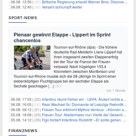
06.08. 12:56 |
(00)
Britische Regierung erlaubt Warner Bros. Discovery-Übernahme
06.08. 12:40 |
(00)
Versant schrumpft weiter
SPORT-NEWS
Pienaar gewinnt Etappe - Lippert im Sprint
chancenlos
Tournon-sur-Rhône (dpa) - Die frühere
deutsche Rad-Meisterin Liane Lippert hat
ihren insgesamt zweiten Etappenerfolg
bei der Tour de France der Frauen
verpasst. Nach hügeligen 153,4
Kilometern zwischen Montbrison und
Tournon-sur-Rhone musste sich die 28-Jährige im Sprint einer
siebenköpfigen Fluchtgruppe bei der sechsten Etappe als
Sechste geschlagen
[…]
(00)
vor 1 Stunde
06.08. 17:05 |
(02)
Infantino räumt Fehler ein - UEFA: Ändert nichts an Boykott
06.08. 16:05 |
(00)
Real-Wechsel fix: Diomande ist Leipzigs Rekordtransfer
06.08. 09:12 |
(01)
Frauen-Tour erklimmt Mythos Ventoux: «Können alles schaffen»
05.08. 18:08 |
(03)
Frauen-Tour: Niedermaier nun Vierte der Gesamtwertung
05.08. 14:12 |
(05)
Figo fordert Infantinos Rücktritt: «Er sollte gehen. Jetzt»
FINANZNEWS