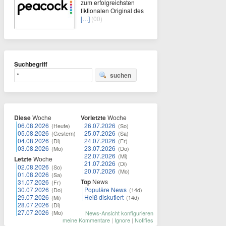
zum erfolgreichsten
fiktionalen Original des
[…]
(00)
Suchbegriff
suchen
Diese
Woche
Vorletzte
Woche
06.08.2026
26.07.2026
(Heute)
(So)
05.08.2026
25.07.2026
(Gestern)
(Sa)
04.08.2026
24.07.2026
(Di)
(Fr)
03.08.2026
23.07.2026
(Mo)
(Do)
22.07.2026
(Mi)
Letzte
Woche
21.07.2026
(Di)
02.08.2026
(So)
20.07.2026
(Mo)
01.08.2026
(Sa)
Top
News
31.07.2026
(Fr)
30.07.2026
Populäre News
(Do)
(14d)
29.07.2026
Heiß diskutiert
(Mi)
(14d)
28.07.2026
(Di)
27.07.2026
(Mo)
News-Ansicht konfigurieren
meine Kommentare
|
Ignore
|
Notifies