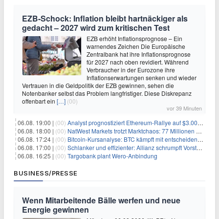
EZB-Schock: Inflation bleibt hartnäckiger als
gedacht – 2027 wird zum kritischen Test
EZB erhöht Inflationsprognose – Ein
warnendes Zeichen Die Europäische
Zentralbank hat ihre Inflationsprognose
für 2027 nach oben revidiert. Während
Verbraucher in der Eurozone ihre
Inflationserwartungen senken und wieder
Vertrauen in die Geldpolitik der EZB gewinnen, sehen die
Notenbanker selbst das Problem langfristiger. Diese Diskrepanz
offenbart ein
[…]
(00)
vor 39 Minuten
06.08. 19:00 |
(00)
Analyst prognostiziert Ethereum-Rallye auf $3.000 nach entscheidendem On-Chain-Ausbruch
06.08. 18:00 |
(00)
NatWest Markets trotzt Marktchaos: 77 Millionen Pfund Gewinn im ersten Halbjahr
06.08. 17:24 |
(00)
Bitcoin-Kursanalyse: BTC kämpft mit entscheidender $65K-Hürde, während sich ein Liquidationscluster aufbaut
06.08. 17:00 |
(00)
Schlanker und effizienter: Allianz schrumpft Vorstand auf 8 Köpfe – das steckt dahinter
06.08. 16:25 |
(00)
Targobank plant Wero-Anbindung
BUSINESS/PRESSE
Wenn Mitarbeitende Bälle werfen und neue
Energie gewinnen