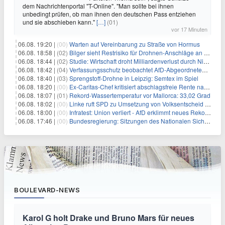
dem Nachrichtenportal "T-Online". "Man sollte bei ihnen
unbedingt prüfen, ob man ihnen den deutschen Pass entziehen
und sie abschieben kann."
[…]
(01)
vor 17 Minuten
06.08. 19:20 |
(00)
Warten auf Vereinbarung zu Straße von Hormus
06.08. 18:58 |
(02)
Bilger sieht Restrisiko für Drohnen-Anschläge an Flughäfen
06.08. 18:44 |
(02)
Studie: Wirtschaft droht Milliardenverlust durch Niedrigwasser
06.08. 18:42 |
(04)
Verfassungsschutz beobachtet AfD-Abgeordneten Nolte
06.08. 18:40 |
(03)
Sprengstoff-Drohne in Leipzig: Semtex im Spiel
06.08. 18:20 |
(00)
Ex-Caritas-Chef kritisiert abschlagsfreie Rente nach 45 Jahren
06.08. 18:07 |
(01)
Rekord-Wassertemperatur vor Mallorca: 33,02 Grad
06.08. 18:02 |
(00)
Linke ruft SPD zu Umsetzung von Volksentscheid auf
06.08. 18:00 |
(00)
Infratest: Union verliert - AfD erklimmt neues Rekordhoch
06.08. 17:46 |
(00)
Bundesregierung: Sitzungen des Nationalen Sicherheitsrates geheim
BOULEVARD-NEWS
Karol G holt Drake und Bruno Mars für neues