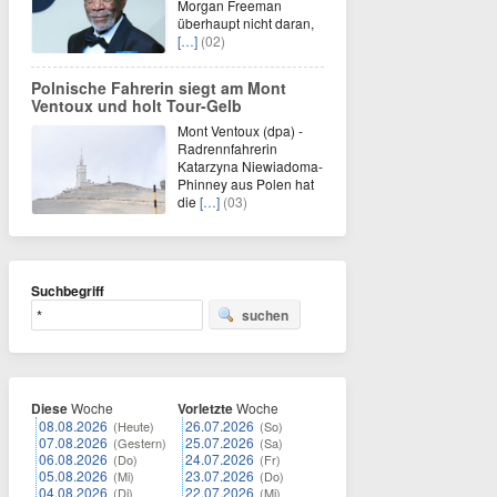
Morgan Freeman
überhaupt nicht daran,
[…]
(02)
Polnische Fahrerin siegt am Mont
Ventoux und holt Tour-Gelb
Mont Ventoux (dpa) -
Radrennfahrerin
Katarzyna Niewiadoma-
Phinney aus Polen hat
die
[…]
(03)
Suchbegriff
suchen
Diese
Woche
Vorletzte
Woche
08.08.2026
26.07.2026
(Heute)
(So)
07.08.2026
25.07.2026
(Gestern)
(Sa)
06.08.2026
24.07.2026
(Do)
(Fr)
05.08.2026
23.07.2026
(Mi)
(Do)
04.08.2026
22.07.2026
(Di)
(Mi)