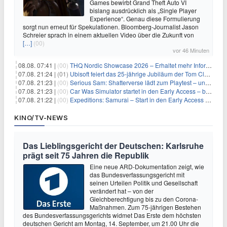
Games bewirbt Grand Theft Auto VI
bislang ausdrücklich als „Single Player
Experience“. Genau diese Formulierung
sorgt nun erneut für Spekulationen. Bloomberg-Journalist Jason
Schreier sprach in einem aktuellen Video über die Zukunft von
[…]
(00)
vor 46 Minuten
08.08. 07:41 |
(00)
THQ Nordic Showcase 2026 – Erhaltet mehr Informationen
07.08. 21:24 |
(01)
Ubisoft feiert das 25-jährige Jubiläum der Tom Clancy’s Ghost Recon-Reihe
07.08. 21:23 |
(00)
Serious Sam: Shatterverse lädt zum Playtest – und erscheint schon bald!
07.08. 21:23 |
(00)
Car Was Simulator startet in den Early Access – bald gehts los!
07.08. 21:22 |
(00)
Expeditions: Samurai – Start in den Early Access ab heute im feudalen Japan
KINO/TV-NEWS
Das Lieblingsgericht der Deutschen: Karlsruhe
prägt seit 75 Jahren die Republik
Eine neue ARD-Dokumentation zeigt, wie
das Bundesverfassungsgericht mit
seinen Urteilen Politik und Gesellschaft
verändert hat – von der
Gleichberechtigung bis zu den Corona-
Maßnahmen. Zum 75-jährigen Bestehen
des Bundesverfassungsgerichts widmet Das Erste dem höchsten
deutschen Gericht am Montag, 14. September, um 21.00 Uhr die