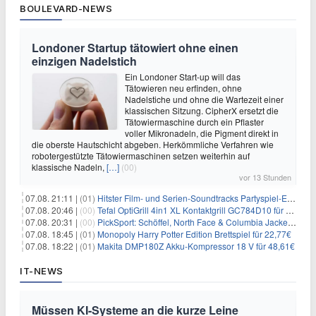
BOULEVARD-NEWS
Londoner Startup tätowiert ohne einen
einzigen Nadelstich
Ein Londoner Start-up will das
Tätowieren neu erfinden, ohne
Nadelstiche und ohne die Wartezeit einer
klassischen Sitzung. CipherX ersetzt die
Tätowiermaschine durch ein Pflaster
voller Mikronadeln, die Pigment direkt in
die oberste Hautschicht abgeben. Herkömmliche Verfahren wie
robotergestützte Tätowiermaschinen setzen weiterhin auf
klassische Nadeln,
[…]
(00)
vor 13 Stunden
07.08. 21:11 |
(01)
Hitster Film- und Serien-Soundtracks Partyspiel-Erweiterung für 6,99€
07.08. 20:46 |
(00)
Tefal OptiGrill 4in1 XL Kontaktgrill GC784D10 für 239,99€
07.08. 20:31 |
(00)
PickSport: Schöffel, North Face & Columbia Jacken ab 39,60€
07.08. 18:45 |
(01)
Monopoly Harry Potter Edition Brettspiel für 22,77€
07.08. 18:22 |
(01)
Makita DMP180Z Akku-Kompressor 18 V für 48,61€
IT-NEWS
Müssen KI-Systeme an die kurze Leine