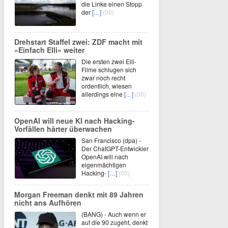
die Linke einen Stopp
der
[…]
(00)
Drehstart Staffel zwei: ZDF macht mit
«Einfach Elli» weiter
Die ersten zwei Elli-
Filme schlugen sich
zwar noch recht
ordentlich, wiesen
allerdings eine
[…]
(00)
OpenAI will neue KI nach Hacking-
Vorfällen härter überwachen
San Francisco (dpa) -
Der ChatGPT-Entwickler
OpenAI will nach
eigenmächtigen
Hacking-
[…]
(00)
Morgan Freeman denkt mit 89 Jahren
nicht ans Aufhören
(BANG) - Auch wenn er
auf die 90 zugeht, denkt