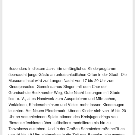
Besonders in diesem Jahr: Ein umfängliches Kinderprogramm
überrascht junge Gäste an unterschiedlichen Orten in der Stadt. Die
Museumsinsel wird zur Langen Nacht von 17 bis 20 Uhr zum
Kinderparadies: Gemeinsames Singen mit dem Chor der
Grundschule Bockhorster Weg, Gute-Nacht-Lesungen mit Stade
liest e. V., altes Handwerk zum Ausprobieren und Mitmachen,
Verkleiden, Kinderschminken und Vieles mehr lassen Kinderaugen
leuchten. Am Neuen Pferdemarkt können Kinder sich von 16 bis 20
Uhr an verschiedenen Spielstationen des Kreisjugendrings von
Riesenseifenblasen über Luftballons modellieren bis hin zu
Tanzshows austoben. Und in der Großen Schmiedestraße heißt es
von 16 bis 18 Uhr: eintauchen in die Zeit des Barocks, hier werden