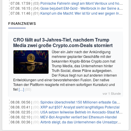
07.08. 17:59 |
(03)
Polnische Fahrerin siegt am Mont Ventoux und holt Tour-Gelb
07.08. 16:15 |
(04)
Gose bejubelt EM-Gold - Wellbrock in der Seine ausgebremst
07.08. 11:46 |
(01)
Kampf um die Macht: Wer ist für und wer gegen Infantino?
FINANZNEWS
CRO fällt auf 3-Jahres-Tief, nachdem Trump
Media zwei große Crypto.com-Deals storniert
Über ein Jahr nach der Ankündigung
mehrerer geplanter Geschäfte mit der
bekannten Krypto-Börse Crypto.com hat
Trump Media, das Unternehmen hinter
Truth Social, diese Pläne aufgegeben.
Der Fokus liegt nun auf anderen internen
Entwicklungen und einer bevorstehenden Fusion. Der native
Token der Plattform reagierte mit einem sofortigen Kurssturz und
fiel
[…]
(00)
vor 1 Stunde
08.08. 06:56 |
(00)
Spindex überschreitet 150 Millionen erfasste Gaming-Ereignisse in Echtzeit-Datenpipeline
08.08. 05:41 |
(00)
XRP auf $50? Analyst sieht langfristiges Potenzial
08.08. 02:35 |
(00)
USA setzen teilweise Betrieb im Avocado-Staat Michoacán in Mexiko wieder in Gang
08.08. 02:10 |
(00)
MEV-Bot-Angreifer verliert bei Ethereum-Handel
08.08. 00:36 |
(00)
Airbnb steigt, da das Unternehmen die Umsatzprognose anhebt und starkes Wachstum signalisiert