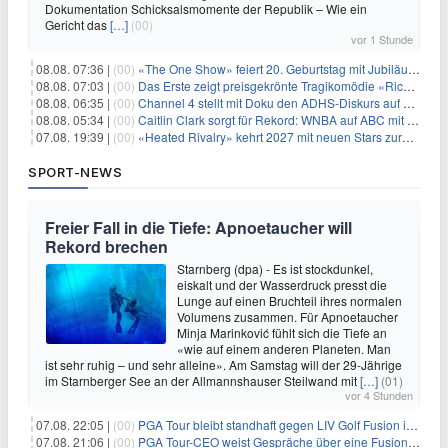
Dokumentation Schicksalsmomente der Republik – Wie ein
Gericht das
[…]
(00)
vor 1 Stunde
08.08. 07:36 |
(00)
«The One Show» feiert 20. Geburtstag mit Jubiläumswoche
08.08. 07:03 |
(00)
Das Erste zeigt preisgekrönte Tragikomödie «Rickerl» als Free-TV-Premiere
08.08. 06:35 |
(00)
Channel 4 stellt mit Doku den ADHS-Diskurs auf den Prüfstand
08.08. 05:34 |
(00)
Caitlin Clark sorgt für Rekord: WNBA auf ABC mit 2,5 Millionen Zuschauern
07.08. 19:39 |
(00)
«Heated Rivalry» kehrt 2027 mit neuen Stars zurück
SPORT-NEWS
Freier Fall in die Tiefe: Apnoetaucher will
Rekord brechen
Starnberg (dpa) - Es ist stockdunkel,
eiskalt und der Wasserdruck presst die
Lunge auf einen Bruchteil ihres normalen
Volumens zusammen. Für Apnoetaucher
Minja Marinković fühlt sich die Tiefe an
«wie auf einem anderen Planeten. Man
ist sehr ruhig – und sehr alleine». Am Samstag will der 29-Jährige
im Starnberger See an der Allmannshauser Steilwand mit
[…]
(01)
vor 4 Stunden
07.08. 22:05 |
(00)
PGA Tour bleibt standhaft gegen LIV Golf Fusion in einem sich wandelnden Sportumfeld
07.08. 21:06 |
(00)
PGA Tour-CEO weist Gespräche über eine Fusion mit LIV Golf zurück und bekräftigt die Wettbewerbslandschaft