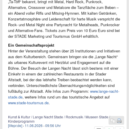
„Ta-Töff“ bekannt, bringt mit Metal, Hard Rock, Punkrock,
Alternative, Crossover und Metalcore die Tanzfläche zum Beben –
ein Abend voller Riffs und Mitsing-Hymnen. Mit kalten Getränken,
Konzertatmosphäre und Leidenschaft für harte Musik verspricht die
Rock- und Metal Night eine Partynacht für Metalheads, Punkrocker
und Alternative-Fans. Tickets zum Preis von 10 Euro Euro sind bei
der STADE Marketing und Tourismus GmbH erhältlich.
Ein Gemeinschaftsprojekt
Hinter der Veranstaltung stehen über 25 Institutionen und Initiativen
aus dem Kulturbereich. Gemeinsam bringen sie die „Lange Nacht“
als urbanes Kulturevent mit Herzblut und Engagement auf die
Bühne. Der Besuch der Langen Nacht lässt sich bestens mit einer
Einkehr in einem der zahlreichen Restaurants in der Stader
Altstadt, bei der das lebhafte Treiben beobachtet werden kann,
verbinden. Unterschiedlichste Übernachtungsmöglichkeiten sind
fußläufig zur Altstadt. Alle Infos zum Programm:
www.lange-nacht-
stade.de
, weitere Infos rund um das touristische Angebot auf
www.stade-tourismus.de
.
Kunst & Kultur / Lange Nacht Stade / Rockmusik / Museen Stade /
Kinderprogramm
[lifepr.de]
·
11.06.2026
·
09:56 Uhr