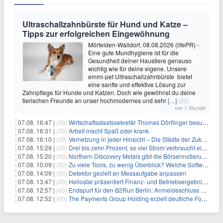
Ultraschallzahnbürste für Hund und Katze –
Tipps zur erfolgreichen Eingewöhnung
Mörfelden-Walldorf, 08.08.2026 (lifePR) -
Eine gute Mundhygiene ist für die
Gesundheit deiner Haustiere genauso
wichtig wie für deine eigene. Unsere
emmi-pet Ultraschallzahnbürste bietet
eine sanfte und effektive Lösung zur
Zahnpflege für Hunde und Katzen. Doch wie gewöhnst du deine
tierischen Freunde an unser hochmodernes und sehr
[…]
(00)
vor 1 Stunde
07.08. 16:47 |
(00)
Wirtschaftsstaatssekretär Thomas Dörflinger besucht Handwerksbetrieb im Kammerbezirk Freiburg
07.08. 16:31 |
(00)
Arbeit macht Spaß oder krank
07.08. 16:10 |
(00)
Vernetzung in jeder Hinsicht – Die Städte der Zukunft sind grün-blau
07.08. 15:29 |
(00)
Drei bis zehn Prozent, so viel Strom verbraucht ein Aufzug im Gebäude
07.08. 15:20 |
(00)
Northern Discovery Metals gibt die Börsennotierung an der Frankfurter Wertpapierbörse bekannt
07.08. 15:09 |
(00)
Zu viele Tools, zu wenig Überblick? Welche Software IT-Dienstleister wirklich brauchen
07.08. 14:09 |
(00)
Detektor gezielt an Messaufgabe anpassen
07.08. 13:47 |
(00)
Heliostar präsentiert Finanz- und Betriebsergebnis für das zweite Quartal 2026 mit Goldproduktion und Barreserven in Rekordhöhe
07.08. 12:57 |
(00)
Endspurt für den B2Run Berlin: Anmeldeschluss am 26. August
07.08. 12:52 |
(00)
The Payments Group Holding erzielt deutliche Fortschritte bei ihren AI-Projekten