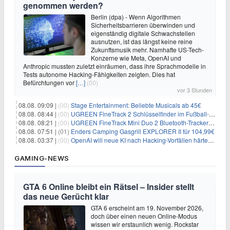
genommen werden?
Berlin (dpa) - Wenn Algorithmen
Sicherheitsbarrieren überwinden und
eigenständig digitale Schwachstellen
ausnutzen, ist das längst keine reine
Zukunftsmusik mehr. Namhafte US-Tech-
Konzerne wie Meta, OpenAI und
Anthropic mussten zuletzt einräumen, dass ihre Sprachmodelle in
Tests autonome Hacking-Fähigkeiten zeigten. Dies hat
Befürchtungen vor
[…]
(00)
vor 3 Stunden
08.08. 09:09 |
(00)
Stage Entertainment: Beliebte Musicals ab 45€
08.08. 08:44 |
(00)
UGREEN FineTrack 2 Schlüsselfinder im Fußball-Design für 10,98€
08.08. 08:21 |
(00)
UGREEN FineTrack Mini Duo 2 Bluetooth-Tracker 4er-Pack für 28,99€
08.08. 07:51 |
(01)
Enders Camping Gasgrill EXPLORER II für 104,99€
08.08. 03:37 |
(00)
OpenAI will neue KI nach Hacking-Vorfällen härter überwachen
GAMING-NEWS
GTA 6 Online bleibt ein Rätsel – Insider stellt
das neue Gerücht klar
GTA 6 erscheint am 19. November 2026,
doch über einen neuen Online-Modus
wissen wir erstaunlich wenig. Rockstar