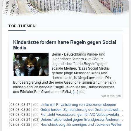
TOP-THEMEN
Kinderärzte fordern harte Regeln gegen Social
Media
Berlin - Deutschlands Kinder- und
Jugendärzte fordern zum Schutz
Jugendlicher "harte Regeln" gegen
soziale Medien. "Dass Social Media
gerade junge Menschen krank und
dumm macht, ist längst erwiesen. Die
Bundesregierung und der neue Gesundheitsminister Linnemann
müssen endlich handeln", sagte Jakob Maske, Bundessprecher
des Pädiater-Berufsverbandes BVKJ,
[…]
(00)
vor 9 Minuten
08.08. 08:47 |
(00)
Linke will Privatisierung von Uferzonen stoppen
08.08. 08:36 |
(00)
Grüne fordern Zentralisierung der Drohnenabwehr bei Bundespolizei
08.08. 08:35 |
(00)
Frei sieht Voraussetzungen für AfD-Verbotsverfahren nicht gegeben
08.08. 08:24 |
(03)
Unionsfraktionschef gegen Grundgesetz-Änderung für queere Rechte
08.08. 08:22 |
(00)
Hochdruck sorgt für sonniges und trockenes Wetter