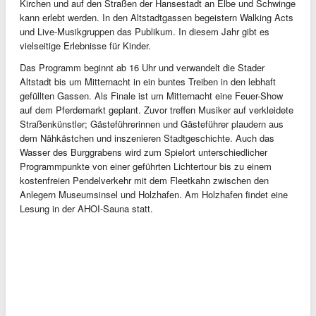
Kirchen und auf den Straßen der Hansestadt an Elbe und Schwinge
kann erlebt werden. In den Altstadtgassen begeistern Walking Acts
und Live-Musikgruppen das Publikum. In diesem Jahr gibt es
vielseitige Erlebnisse für Kinder.
Das Programm beginnt ab 16 Uhr und verwandelt die Stader
Altstadt bis um Mitternacht in ein buntes Treiben in den lebhaft
gefüllten Gassen. Als Finale ist um Mitternacht eine Feuer-Show
auf dem Pferdemarkt geplant. Zuvor treffen Musiker auf verkleidete
Straßenkünstler; Gästeführerinnen und Gästeführer plaudern aus
dem Nähkästchen und inszenieren Stadtgeschichte. Auch das
Wasser des Burggrabens wird zum Spielort unterschiedlicher
Programmpunkte von einer geführten Lichtertour bis zu einem
kostenfreien Pendelverkehr mit dem Fleetkahn zwischen den
Anlegern Museumsinsel und Holzhafen. Am Holzhafen findet eine
Lesung in der AHOI-Sauna statt.