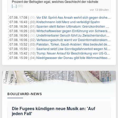
Prozent der Befragten egal, welches Geschlecht der nächste
[…]
(00)
vor 13 Minuten
07.08. 17:08 |
(00)
Vor EM: Sprint-Ass Ansah wehrt sich gegen drohende Sperre
07.08. 16:43 |
(03)
Kretschmann lobt Merz und verteidigt Spahn
07.08. 16:36 |
(01)
Spanien stellt Italien Ultimatum: Grenzkontrollen beenden
07.08. 16:26 |
(03)
Wirtschaftsweiser gegen Einführung von Schwerarbeiter-Rente
07.08. 16:06 |
(00)
Undefinierbarer Geruch führt zu Zwischenlandung von Flieger
07.08. 16:06 |
(02)
Verfassungsschutz warnt vor Desinformationskampagne gegen Merz
07.08. 15:52 |
(03)
Pakistan, Türkei, Saudi-Arabien: Was bedeutet der neue Pakt?
07.08. 15:50 |
(00)
Saarland setzt Lkw-Sonntagsfahrverbot wegen Niedrigwasser aus
07.08. 15:42 |
(10)
Trump: Neuer Anlauf für Beschränkung von US-Geburtsrecht
07.08. 15:39 |
(04)
Niedrigwasser der Donau gibt tote Wehrmachtssoldaten frei
BOULEVARD-NEWS
Die Fugees kündigen neue Musik an: 'Auf
jeden Fall'