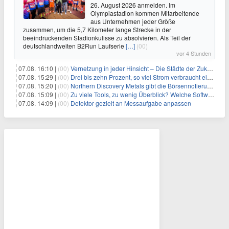
26. August 2026 anmelden. Im
Olympiastadion kommen Mitarbeitende
aus Unternehmen jeder Größe
zusammen, um die 5,7 Kilometer lange Strecke in der
beeindruckenden Stadionkulisse zu absolvieren. Als Teil der
deutschlandweiten B2Run Laufserie
[…]
(00)
vor 4 Stunden
07.08. 16:10 |
(00)
Vernetzung in jeder Hinsicht – Die Städte der Zukunft sind grün-blau
07.08. 15:29 |
(00)
Drei bis zehn Prozent, so viel Strom verbraucht ein Aufzug im Gebäude
07.08. 15:20 |
(00)
Northern Discovery Metals gibt die Börsennotierung an der Frankfurter Wertpapierbörse bekannt
07.08. 15:09 |
(00)
Zu viele Tools, zu wenig Überblick? Welche Software IT-Dienstleister wirklich brauchen
07.08. 14:09 |
(00)
Detektor gezielt an Messaufgabe anpassen