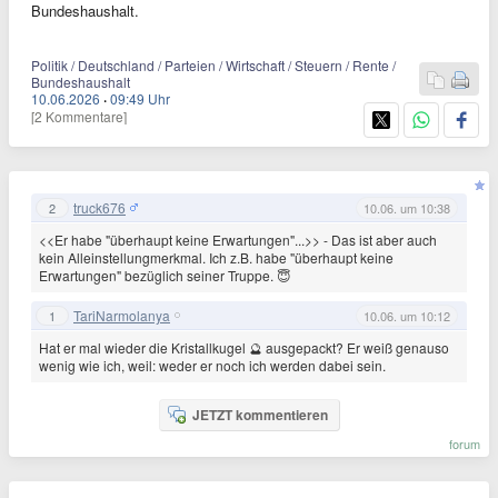
Bundeshaushalt.
Politik / Deutschland / Parteien / Wirtschaft / Steuern / Rente /
Bundeshaushalt
10.06.2026
·
09:49 Uhr
[2 Kommentare]
truck676
2
10.06. um 10:38
<<Er habe "überhaupt keine Erwartungen"...>> - Das ist aber auch
kein Alleinstellungmerkmal. Ich z.B. habe "überhaupt keine
Erwartungen" bezüglich seiner Truppe. 😇
TariNarmolanya
1
10.06. um 10:12
Hat er mal wieder die Kristallkugel 🔮 ausgepackt? Er weiß genauso
wenig wie ich, weil: weder er noch ich werden dabei sein.
JETZT kommentieren
forum