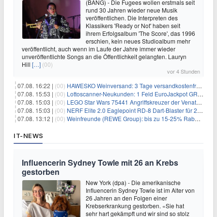
(BANG) - Die Fugees wollen erstmals seit
rund 30 Jahren wieder neue Musik
veröffentlichen. Die Interpreten des
Klassikers 'Ready or Not' haben seit
ihrem Erfolgsalbum 'The Score', das 1996
erschien, kein neues Studioalbum mehr
veröffentlicht, auch wenn im Laufe der Jahre immer wieder
unveröffentlichte Songs an die Öffentlichkeit gelangten. Lauryn
Hill
[…]
(00)
vor 4 Stunden
07.08. 16:22 |
(00)
HAWESKO Weinversand: 3 Tage versandkostenfrei bestellen (MBW 25€)
07.08. 15:53 |
(00)
Lottoscanner-Neukunden: 1 Feld EuroJackpot GRATIS spielen
07.08. 15:03 |
(00)
LEGO Star Wars 75441 Angriffskreuzer der Venator-Klasse für 50,25€
07.08. 15:03 |
(00)
NERF Elite 2.0 Eaglepoint RD-8 Dart-Blaster für 20,49€
07.08. 13:12 |
(00)
Weinfreunde (REWE Group): bis zu 15-25% Rabatt je nach Anzahl der Flaschen
IT-NEWS
Influencerin Sydney Towle mit 26 an Krebs
gestorben
New York (dpa) - Die amerikanische
Influencerin Sydney Towle ist im Alter von
26 Jahren an den Folgen einer
Krebserkrankung gestorben. «Sie hat
sehr hart gekämpft und wir sind so stolz