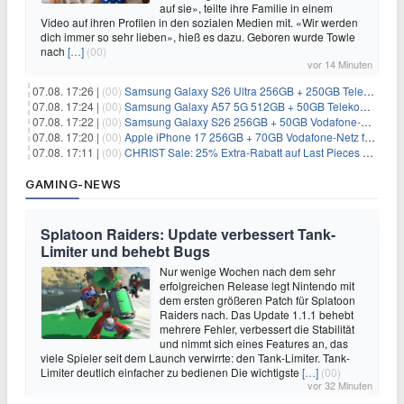
auf sie», teilte ihre Familie in einem
Video auf ihren Profilen in den sozialen Medien mit. «Wir werden
dich immer so sehr lieben», hieß es dazu. Geboren wurde Towle
nach
[…]
(00)
vor 14 Minuten
07.08. 17:26 |
(00)
Samsung Galaxy S26 Ultra 256GB + 250GB Telekom-Netz für 34€/Monat (effektiv 5,42€/Monat)
07.08. 17:24 |
(00)
Samsung Galaxy A57 5G 512GB + 50GB Telekom-Netz für 20€/Monat (effektiv 3,33€/Monat)
07.08. 17:22 |
(00)
Samsung Galaxy S26 256GB + 50GB Vodafone-Netz für 19,99€/Monat (effektiv 1,26€/Monat)
07.08. 17:20 |
(00)
Apple iPhone 17 256GB + 70GB Vodafone-Netz für 34,99€/Monat (effektiv 6,41€/Monat)
07.08. 17:11 |
(00)
CHRIST Sale: 25% Extra-Rabatt auf Last Pieces bei Schmuck & Uhren
GAMING-NEWS
Splatoon Raiders: Update verbessert Tank-
Limiter und behebt Bugs
Nur wenige Wochen nach dem sehr
erfolgreichen Release legt Nintendo mit
dem ersten größeren Patch für Splatoon
Raiders nach. Das Update 1.1.1 behebt
mehrere Fehler, verbessert die Stabilität
und nimmt sich eines Features an, das
viele Spieler seit dem Launch verwirrte: den Tank-Limiter. Tank-
Limiter deutlich einfacher zu bedienen Die wichtigste
[…]
(00)
vor 32 Minuten