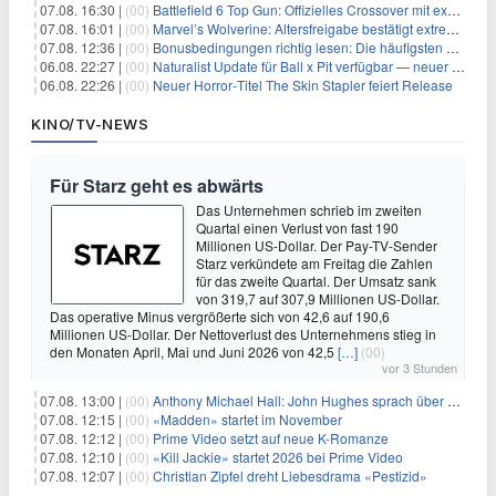
07.08. 16:30 |
(00)
Battlefield 6 Top Gun: Offizielles Crossover mit exklusiven Inhalten angekündigt
07.08. 16:01 |
(00)
Marvel’s Wolverine: Altersfreigabe bestätigt extreme Gewalt und düstere Szenen
07.08. 12:36 |
(00)
Bonusbedingungen richtig lesen: Die häufigsten Stolperfallen
06.08. 22:27 |
(00)
Naturalist Update für Ball x Pit verfügbar — neuer Content auf allen Plattformen
06.08. 22:26 |
(00)
Neuer Horror‑Titel The Skin Stapler feiert Release
KINO/TV-NEWS
Für Starz geht es abwärts
Das Unternehmen schrieb im zweiten
Quartal einen Verlust von fast 190
Millionen US-Dollar. Der Pay-TV-Sender
Starz verkündete am Freitag die Zahlen
für das zweite Quartal. Der Umsatz sank
von 319,7 auf 307,9 Millionen US-Dollar.
Das operative Minus vergrößerte sich von 42,6 auf 190,6
Millionen US-Dollar. Der Nettoverlust des Unternehmens stieg in
den Monaten April, Mai und Juni 2026 von 42,5
[…]
(00)
vor 3 Stunden
07.08. 13:00 |
(00)
Anthony Michael Hall: John Hughes sprach über eine Fortsetzung von 'The Breakfast Club'
07.08. 12:15 |
(00)
«Madden» startet im November
07.08. 12:12 |
(00)
Prime Video setzt auf neue K-Romanze
07.08. 12:10 |
(00)
«Kill Jackie» startet 2026 bei Prime Video
07.08. 12:07 |
(00)
Christian Zipfel dreht Liebesdrama «Pestizid»