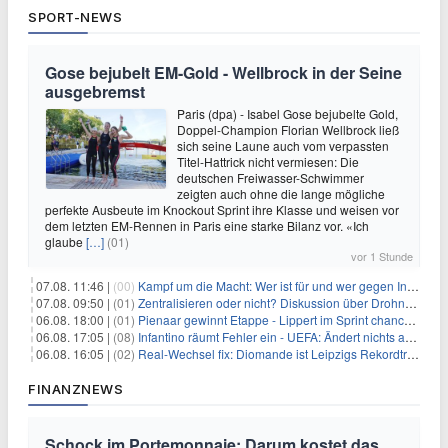
SPORT-NEWS
Gose bejubelt EM-Gold - Wellbrock in der Seine
ausgebremst
Paris (dpa) - Isabel Gose bejubelte Gold,
Doppel-Champion Florian Wellbrock ließ
sich seine Laune auch vom verpassten
Titel-Hattrick nicht vermiesen: Die
deutschen Freiwasser-Schwimmer
zeigten auch ohne die lange mögliche
perfekte Ausbeute im Knockout Sprint ihre Klasse und weisen vor
dem letzten EM-Rennen in Paris eine starke Bilanz vor. «Ich
glaube
[…]
(01)
vor 1 Stunde
07.08. 11:46 |
(00)
Kampf um die Macht: Wer ist für und wer gegen Infantino?
07.08. 09:50 |
(01)
Zentralisieren oder nicht? Diskussion über Drohnenabwehr
06.08. 18:00 |
(01)
Pienaar gewinnt Etappe - Lippert im Sprint chancenlos
06.08. 17:05 |
(08)
Infantino räumt Fehler ein - UEFA: Ändert nichts an Boykott
06.08. 16:05 |
(02)
Real-Wechsel fix: Diomande ist Leipzigs Rekordtransfer
FINANZNEWS
Schock im Portemonnaie: Darum kostet das