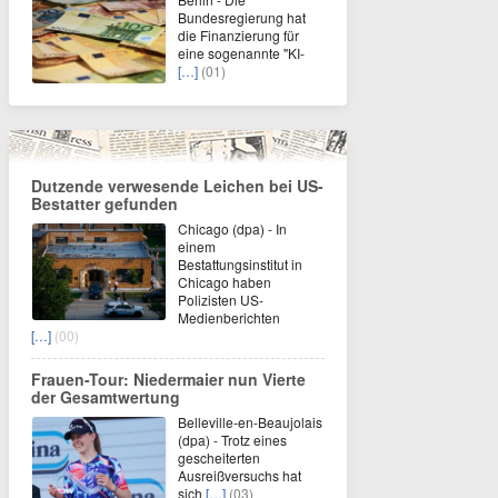
Bundesregierung hat
die Finanzierung für
eine sogenannte "KI-
[…]
(01)
Dutzende verwesende Leichen bei US-
Bestatter gefunden
Chicago (dpa) - In
einem
Bestattungsinstitut in
Chicago haben
Polizisten US-
Medienberichten
[…]
(00)
Frauen-Tour: Niedermaier nun Vierte
der Gesamtwertung
Belleville-en-Beaujolais
(dpa) - Trotz eines
gescheiterten
Ausreißversuchs hat
sich
[…]
(03)