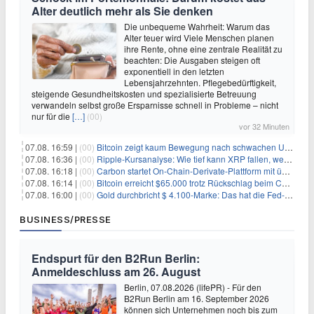
Alter deutlich mehr als Sie denken
Die unbequeme Wahrheit: Warum das
Alter teuer wird Viele Menschen planen
ihre Rente, ohne eine zentrale Realität zu
beachten: Die Ausgaben steigen oft
exponentiell in den letzten
Lebensjahrzehnten. Pflegebedürftigkeit,
steigende Gesundheitskosten und spezialisierte Betreuung
verwandeln selbst große Ersparnisse schnell in Probleme – nicht
nur für die
[…]
(00)
vor 32 Minuten
07.08. 16:59 |
(00)
Bitcoin zeigt kaum Bewegung nach schwachen US-Arbeitsmarktdaten, Fed-Zinserhöhungschancen sinken auf 44%
07.08. 16:36 |
(00)
Ripple-Kursanalyse: Wie tief kann XRP fallen, wenn die $1-Unterstützung am Wochenende verloren geht?
07.08. 16:18 |
(00)
Carbon startet On-Chain-Derivate-Plattform mit über 950 Märkten in einem Konto
07.08. 16:14 |
(00)
Bitcoin erreicht $65.000 trotz Rückschlag beim CLARITY Act und fehlendem US-Iran-Abkommen
07.08. 16:00 |
(00)
Gold durchbricht $ 4.100-Marke: Das hat die Fed-Entscheidung ausgelöst
BUSINESS/PRESSE
Endspurt für den B2Run Berlin:
Anmeldeschluss am 26. August
Berlin, 07.08.2026 (lifePR) - Für den
B2Run Berlin am 16. September 2026
können sich Unternehmen noch bis zum