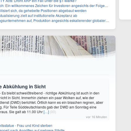
Y Acts: Droht XRP ein Fall unter die $1-Marke?
 Ein willkommenes Zeichen für Investoren angesichts der Folgen des Öl-Schocks
ilisiert sich, da gehebelte Positionen abgebaut werden
alisierung zielt auf institutionelle Akzeptanz ab
rnehmen auf, Produktion angesichts eskalierender globaler Spannungen zu steigern
e Abkühlung in Sicht
 Es bleibt schweißtreibend - richtige Abkühlung ist auch in den
icht in Sicht. Immerhin ziehen ein paar Wolken auf, wie der
ienst (DWD) berichtet. Örtlich kann es ein bisschen regnen, aber
ug. Für Teile Süddeutschlands gab der DWD am Sonntag eine
aus. Sie galt ab 11.00 Uhr
[…]
(00)
vor 16 Minuten
itsstatue - Frau und Kind sterben
sappell nach Angriffen auf mehrere Städte