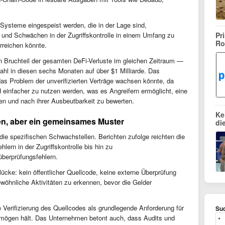
-Systeme eingespeist werden, die in der Lage sind,
er und Schwächen in der Zugriffskontrolle in einem Umfang zu
Pr
Ro
rreichen könnte.
n Bruchteil der gesamten DeFi-Verluste im gleichen Zeitraum —
hl in diesen sechs Monaten auf über $1 Milliarde. Das
as Problem der unverifizierten Verträge wachsen könnte, da
d einfacher zu nutzen werden, was es Angreifern ermöglicht, eine
en und nach ihrer Ausbeutbarkeit zu bewerten.
Ke
en, aber ein gemeinsames Muster
di
 die spezifischen Schwachstellen. Berichten zufolge reichten die
ern in der Zugriffskontrolle bis hin zu
überprüfungsfehlern.
cke: kein öffentlicher Quellcode, keine externe Überprüfung
öhnliche Aktivitäten zu erkennen, bevor die Gelder
e Verifizierung des Quellcodes als grundlegende Anforderung für
Suc
rmögen hält. Das Unternehmen betont auch, dass Audits und