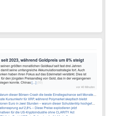
 seit 2023, während Goldpreis um 8% steigt
i seinen größten monatlichen Goldkauf seit fast drei Jahren
zt damit seine umfangreiche Akkumulationsstrategie fort. Auch
nken haben ihren Fokus auf das Edelmetall verstärkt. Dies ist
 für den jüngsten Preisanstieg von Gold, das in der vergangenen
legen konnte. Chinas
[…]
(00)
vor 40 Minuten
rum dieser Börsen-Crash die beste Einstiegschance seit Monaten ist
kste Kursumkehr für XRP, während Polymarket skeptisch bleibt
nen Euro in zwei Stunden – warum dieser Schuldentrip hochgefährlich wird
lationssprung auf 2,8% – Diese Preise explodieren jetzt
ernativen für die US-Kryptoindustrie ohne CLARITY Act