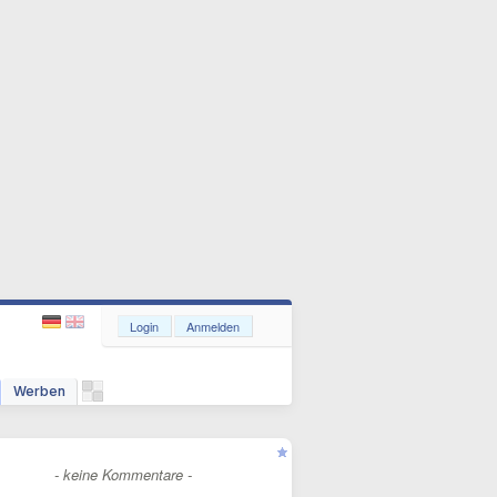
Login
Anmelden
Werben
- keine Kommentare -