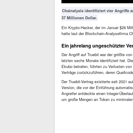
Chainalysis identifiziert vier Angriffe
37 Millionen Dollar.
Ein Krypto-Hacker, der im Januar $26 Mil
hatte laut der Blockchain-Analysefirma Ch
Ein jahrelang ungeschützter Ve
Der Angriff auf Truebit war der größte von
letzten sechs Monate identifiziert hat. Di
Ekubo betrafen, führten zu Verlusten von 
Verträge zurückzuführen, deren Quellcode n
Der Truebit-Vertrag existierte seit 2021 a
Version, die vor der Einführung automati
Angreifer entdeckte einen Integer-Überla
um große Mengen an Token zu minimalen 