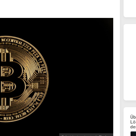
Üb
Lö
de