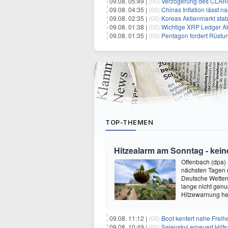
09.08. 05:49 |
(00)
Verzögerung des CLARIT
09.08. 04:35 |
(00)
Chinas Inflation lässt nach:
09.08. 02:35 |
(00)
Koreas Aktienmarkt stab
09.08. 01:38 |
(00)
Wichtige XRP Ledger Aktu
09.08. 01:35 |
(00)
Pentagon fordert Rüstungsunte
TOP-THEMEN
Hitzealarm am Sonntag - kein
Offenbach (dpa) -
nächsten Tagen n
Deutsche Wetterd
lange nicht gen
Hitzewarnung her
09.08. 11:12 |
(00)
Boot kentert nahe Freihe
09.08. 10:49 |
(00)
Selenskyj erneuert Hilf