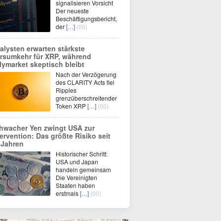
signalisieren Vorsicht
Der neueste
Beschäftigungsbericht,
der
[…]
(00)
alysten erwarten stärkste
rsumkehr für XRP, während
lymarket skeptisch bleibt
Nach der Verzögerung
des CLARITY Acts fiel
Ripples
grenzüberschreitender
Token XRP
[…]
(00)
hwacher Yen zwingt USA zur
tervention: Das größte Risiko seit
 Jahren
Historischer Schritt:
USA und Japan
handeln gemeinsam
Die Vereinigten
Staaten haben
erstmals
[…]
(00)