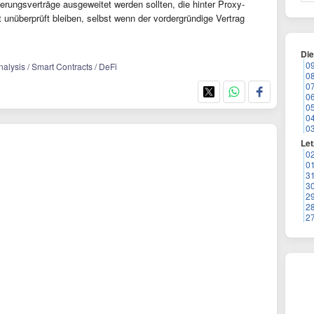
ungsverträge ausgeweitet werden sollten, die hinter Proxy-
 unüberprüft bleiben, selbst wenn der vordergründige Vertrag
Di
0
nalysis / Smart Contracts / DeFi
0
0
0
0
0
0
Let
0
0
3
3
2
2
2