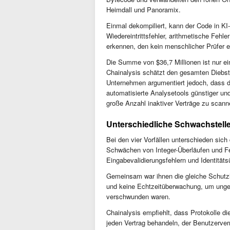
Heimdall und Panoramix.
Einmal dekompiliert, kann der Code in KI
Wiedereintrittsfehler, arithmetische Fehl
erkennen, den kein menschlicher Prüfer e
Die Summe von $36,7 Millionen ist nur ei
Chainalysis schätzt den gesamten Diebsta
Unternehmen argumentiert jedoch, dass d
automatisierte Analysetools günstiger un
große Anzahl inaktiver Verträge zu scann
Unterschiedliche Schwachstell
Bei den vier Vorfällen unterschieden sich
Schwächen von Integer-Überläufen und Fehl
Eingabevalidierungsfehlern und Identitäts
Gemeinsam war ihnen die gleiche Schutzlü
und keine Echtzeitüberwachung, um ungew
verschwunden waren.
Chainalysis empfiehlt, dass Protokolle di
jeden Vertrag behandeln, der Benutzerve