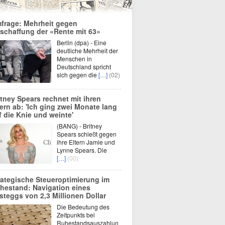
frage: Mehrheit gegen
schaffung der «Rente mit 63»
Berlin (dpa) - Eine
deutliche Mehrheit der
Menschen in
Deutschland spricht
sich gegen die
[…]
(02)
itney Spears rechnet mit ihren
tern ab: 'Ich ging zwei Monate lang
f die Knie und weinte'
(BANG) - Britney
Spears schießt gegen
ihre Eltern Jamie und
Lynne Spears. Die
[…]
(00)
rategische Steueroptimierung im
hestand: Navigation eines
steggs von 2,3 Millionen Dollar
Die Bedeutung des
Zeitpunkts bei
Ruhestandsauszahlun