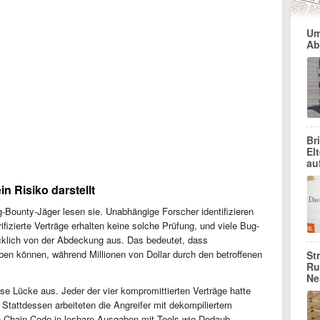
Um
Ab
Br
El
au
in Risiko darstellt
ug-Bounty-Jäger lesen sie. Unabhängige Forscher identifizieren
ifizierte Verträge erhalten keine solche Prüfung, und viele Bug-
klich von der Abdeckung aus. Das bedeutet, dass
ben können, während Millionen von Dollar durch den betroffenen
St
Ru
Ne
se Lücke aus. Jeder der vier kompromittierten Verträge hatte
 Stattdessen arbeiteten die Angreifer mit dekompiliertem
-Chain-Code in lesbare Ausgaben mit Tools wie Dedaub,