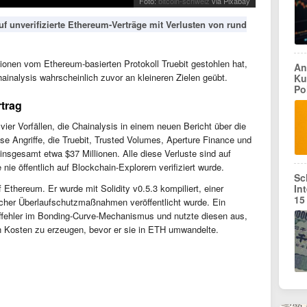
Foto:
bitcoin-schweiz
via Pixabay
 auf unverifizierte Ethereum-Verträge mit Verlusten von rund
lionen vom Ethereum-basierten Protokoll Truebit gestohlen hat,
An
ainalysis wahrscheinlich zuvor an kleineren Zielen geübt.
Ku
Po
rtrag
 vier Vorfällen, die Chainalysis in einem neuen Bericht über die
ese Angriffe, die Truebit, Trusted Volumes, Aperture Finance und
insgesamt etwa $37 Millionen. Alle diese Verluste sind auf
ie öffentlich auf Blockchain-Explorern verifiziert wurde.
Sc
uf Ethereum. Er wurde mit Solidity v0.5.3 kompiliert, einer
In
15
scher Überlaufschutzmaßnahmen veröffentlicht wurde. Ein
uffehler im Bonding-Curve-Mechanismus und nutzte diesen aus,
Kosten zu erzeugen, bevor er sie in ETH umwandelte.