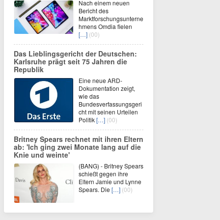
Nach einem neuen
Bericht des
Marktforschungsunterne
hmens Omdia fielen
[…]
(00)
Das Lieblingsgericht der Deutschen:
Karlsruhe prägt seit 75 Jahren die
Republik
Eine neue ARD-
Dokumentation zeigt,
wie das
Bundesverfassungsgeri
cht mit seinen Urteilen
Politik
[…]
(00)
Britney Spears rechnet mit ihren Eltern
ab: 'Ich ging zwei Monate lang auf die
Knie und weinte'
(BANG) - Britney Spears
schießt gegen ihre
Eltern Jamie und Lynne
Spears. Die
[…]
(00)