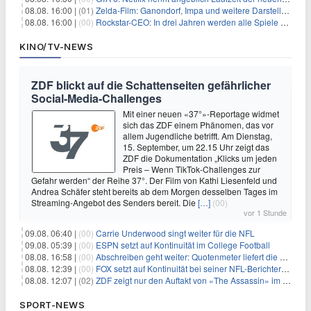
08.08. 16:00 |
(01)
Zelda-Film: Ganondorf, Impa und weitere Darsteller sollen feststehen
08.08. 16:00 |
(00)
Rockstar-CEO: In drei Jahren werden alle Spiele gestreamt
KINO/TV-NEWS
ZDF blickt auf die Schattenseiten gefährlicher
Social-Media-Challenges
Mit einer neuen «37°»-Reportage widmet
sich das ZDF einem Phänomen, das vor
allem Jugendliche betrifft. Am Dienstag,
15. September, um 22.15 Uhr zeigt das
ZDF die Dokumentation „Klicks um jeden
Preis – Wenn TikTok-Challenges zur
Gefahr werden“ der Reihe 37°. Der Film von Kathi Liesenfeld und
Andrea Schäfer steht bereits ab dem Morgen desselben Tages im
Streaming-Angebot des Senders bereit. Die
[…]
(00)
vor 1 Stunde
09.08. 06:40 |
(00)
Carrie Underwood singt weiter für die NFL
09.08. 05:39 |
(00)
ESPN setzt auf Kontinuität im College Football
08.08. 16:58 |
(00)
Abschreiben geht weiter: Quotenmeter liefert die Vorlagen
08.08. 12:39 |
(00)
FOX setzt auf Kontinuität bei seiner NFL-Berichterstattung
08.08. 12:07 |
(02)
ZDF zeigt nur den Auftakt von «The Assassin» im Fernsehen
SPORT-NEWS