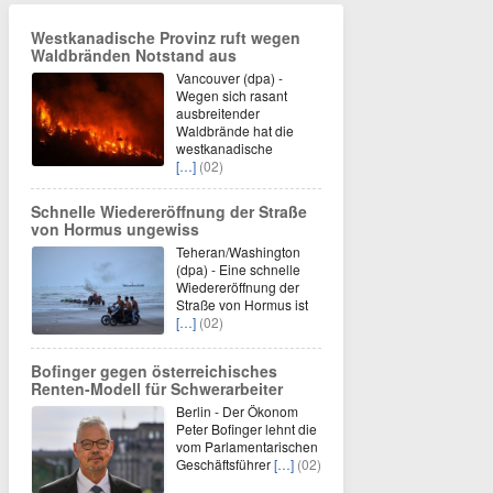
Westkanadische Provinz ruft wegen
Waldbränden Notstand aus
Vancouver (dpa) -
Wegen sich rasant
ausbreitender
Waldbrände hat die
westkanadische
[…]
(02)
Schnelle Wiedereröffnung der Straße
von Hormus ungewiss
Teheran/Washington
(dpa) - Eine schnelle
Wiedereröffnung der
Straße von Hormus ist
[…]
(02)
Bofinger gegen österreichisches
Renten-Modell für Schwerarbeiter
Berlin - Der Ökonom
Peter Bofinger lehnt die
vom Parlamentarischen
Geschäftsführer
[…]
(02)