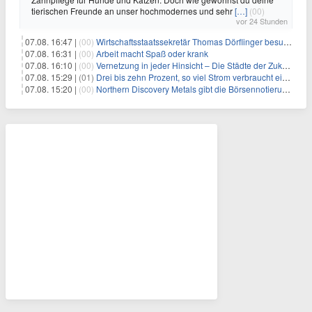
tierischen Freunde an unser hochmodernes und sehr
[…]
(00)
vor 24 Stunden
07.08. 16:47 |
(00)
Wirtschaftsstaatssekretär Thomas Dörflinger besucht Handwerksbetrieb im Kammerbezirk Freiburg
07.08. 16:31 |
(00)
Arbeit macht Spaß oder krank
07.08. 16:10 |
(00)
Vernetzung in jeder Hinsicht – Die Städte der Zukunft sind grün-blau
07.08. 15:29 |
(01)
Drei bis zehn Prozent, so viel Strom verbraucht ein Aufzug im Gebäude
07.08. 15:20 |
(00)
Northern Discovery Metals gibt die Börsennotierung an der Frankfurter Wertpapierbörse bekannt