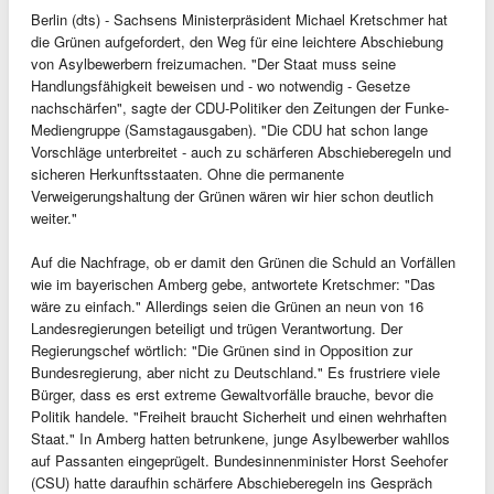
Berlin (dts) - Sachsens Ministerpräsident Michael Kretschmer hat
die Grünen aufgefordert, den Weg für eine leichtere Abschiebung
von Asylbewerbern freizumachen. "Der Staat muss seine
Handlungsfähigkeit beweisen und - wo notwendig - Gesetze
nachschärfen", sagte der CDU-Politiker den Zeitungen der Funke-
Mediengruppe (Samstagausgaben). "Die CDU hat schon lange
Vorschläge unterbreitet - auch zu schärferen Abschieberegeln und
sicheren Herkunftsstaaten. Ohne die permanente
Verweigerungshaltung der Grünen wären wir hier schon deutlich
weiter."
Auf die Nachfrage, ob er damit den Grünen die Schuld an Vorfällen
wie im bayerischen Amberg gebe, antwortete Kretschmer: "Das
wäre zu einfach." Allerdings seien die Grünen an neun von 16
Landesregierungen beteiligt und trügen Verantwortung. Der
Regierungschef wörtlich: "Die Grünen sind in Opposition zur
Bundesregierung, aber nicht zu Deutschland." Es frustriere viele
Bürger, dass es erst extreme Gewaltvorfälle brauche, bevor die
Politik handele. "Freiheit braucht Sicherheit und einen wehrhaften
Staat." In Amberg hatten betrunkene, junge Asylbewerber wahllos
auf Passanten eingeprügelt. Bundesinnenminister Horst Seehofer
(CSU) hatte daraufhin schärfere Abschieberegeln ins Gespräch