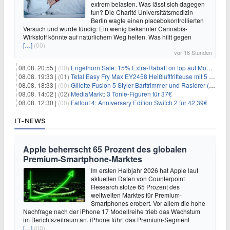
extrem belasten. Was lässt sich dagegen
tun? Die Charité Universitätsmedizin
Berlin wagte einen placebokontrollierten
Versuch und wurde fündig: Ein wenig bekannter Cannabis-
Wirkstoff könnte auf natürlichem Weg helfen. Was hilft gegen
[…]
(00)
vor 16 Stunden
08.08. 20:55 |
(00)
Engelhorn Sale: 15% Extra-Rabatt on top auf Mode- und Sport-Artikel
08.08. 19:33 |
(01)
Tefal Easy Fry Max EY2458 Heißluftfritteuse mit 5 Litern für 64,99€
08.08. 18:33 |
(00)
Gillette Fusion 5 Styler Barttrimmer und Rasierer (All in One) für 16€
08.08. 14:02 |
(02)
MediaMarkt: 3 Tonie-Figuren für 37€
08.08. 12:30 |
(00)
Fallout 4: Anniversary Edition Switch 2 für 42,39€
IT-NEWS
Apple beherrscht 65 Prozent des globalen
Premium-Smartphone-Marktes
Im ersten Halbjahr 2026 hat Apple laut
aktuellen Daten von Counterpoint
Research stolze 65 Prozent des
weltweiten Marktes für Premium-
Smartphones erobert. Vor allem die hohe
Nachfrage nach der iPhone 17 Modellreihe trieb das Wachstum
im Berichtszeitraum an. iPhone führt das Premium-Segment
[…]
(00)