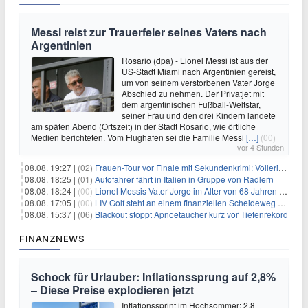
Messi reist zur Trauerfeier seines Vaters nach
Argentinien
Rosario (dpa) - Lionel Messi ist aus der
US-Stadt Miami nach Argentinien gereist,
um von seinem verstorbenen Vater Jorge
Abschied zu nehmen. Der Privatjet mit
dem argentinischen Fußball-Weltstar,
seiner Frau und den drei Kindern landete
am späten Abend (Ortszeit) in der Stadt Rosario, wie örtliche
Medien berichteten. Vom Flughafen sei die Familie Messi
[…]
(00)
vor 4 Stunden
08.08. 19:27 |
(02)
Frauen-Tour vor Finale mit Sekundenkrimi: Vollering in Gelb
08.08. 18:25 |
(01)
Autofahrer fährt in Italien in Gruppe von Radlern
08.08. 18:24 |
(00)
Lionel Messis Vater Jorge im Alter von 68 Jahren gestorben
08.08. 17:05 |
(00)
LIV Golf steht an einem finanziellen Scheideweg auf der Suche nach neuen Investitionen
08.08. 15:37 |
(06)
Blackout stoppt Apnoetaucher kurz vor Tiefenrekord
FINANZNEWS
Schock für Urlauber: Inflationssprung auf 2,8%
– Diese Preise explodieren jetzt
Inflationssprint im Hochsommer: 2,8