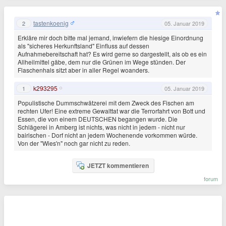
tastenkoenig
2
05. Januar 2019
Erkläre mir doch bitte mal jemand, inwiefern die hiesige Einordnung
als "sicheres Herkunftsland" Einfluss auf dessen
Aufnahmebereitschaft hat? Es wird gerne so dargestellt, als ob es ein
Allheilmittel gäbe, dem nur die Grünen im Wege stünden. Der
Flaschenhals sitzt aber in aller Regel woanders.
k293295
1
05. Januar 2019
Populistische Dummschwätzerei mit dem Zweck des Fischen am
rechten Ufer! Eine extreme Gewalttat war die Terrorfahrt von Bott und
Essen, die von einem DEUTSCHEN begangen wurde. Die
Schlägerei in Amberg ist nichts, was nicht in jedem - nicht nur
bairischen - Dorf nicht an jedem Wochenende vorkommen würde.
Von der "Wies'n" noch gar nicht zu reden.
JETZT kommentieren
forum