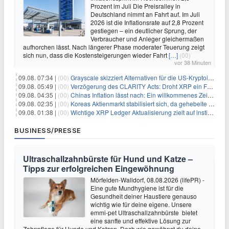
Prozent im Juli Die Preisralley in
Deutschland nimmt an Fahrt auf. Im Juli
2026 ist die Inflationsrate auf 2,8 Prozent
gestiegen – ein deutlicher Sprung, der
Verbraucher und Anleger gleichermaßen
aufhorchen lässt. Nach längerer Phase moderater Teuerung zeigt
sich nun, dass die Kostensteigerungen wieder Fahrt
[…]
(00)
vor 38 Minuten
09.08. 07:34 |
(00)
Grayscale skizziert Alternativen für die US-Kryptoindustrie ohne CLARITY Act
09.08. 05:49 |
(00)
Verzögerung des CLARITY Acts: Droht XRP ein Fall unter die $1-Marke?
09.08. 04:35 |
(00)
Chinas Inflation lässt nach: Ein willkommenes Zeichen für Investoren angesichts der Folgen des Öl-Schocks
09.08. 02:35 |
(00)
Koreas Aktienmarkt stabilisiert sich, da gehebelte Positionen abgebaut werden
09.08. 01:38 |
(00)
Wichtige XRP Ledger Aktualisierung zielt auf institutionelle Akzeptanz ab
BUSINESS/PRESSE
Ultraschallzahnbürste für Hund und Katze –
Tipps zur erfolgreichen Eingewöhnung
Mörfelden-Walldorf, 08.08.2026 (lifePR) -
Eine gute Mundhygiene ist für die
Gesundheit deiner Haustiere genauso
wichtig wie für deine eigene. Unsere
emmi-pet Ultraschallzahnbürste bietet
eine sanfte und effektive Lösung zur
Zahnpflege für Hunde und Katzen. Doch wie gewöhnst du deine