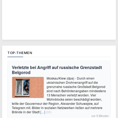
TOP-THEMEN
Verletzte bei Angriff auf russische Grenzstadt
Belgorod
Moskau/Kiew (dpa) - Durch einen
ukrainischen Drohnenangriff auf die
grenznahe russische Großstadt Belgorod
sind nach Behördenangaben mindestens
13 Menschen verletzt worden. Vier
Wohnblocks seien beschädigt worden,
teilte der Gouverneur der Region, Alexander Schuwajew, auf
Telegram mit. Bilder in sozialen Netzwerken ließen auf mehrere
Brände in der Stadt
[…]
(00)
vor 5 Minuten