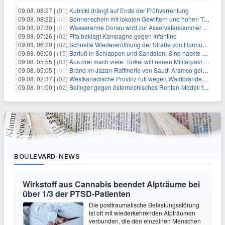
09.08. 08:27 |
(01)
Kubicki drängt auf Ende der Frühverrentung
09.08. 08:22 |
(00)
Sonnenschein mit lokalen Gewittern und hohen Temperaturen
09.08. 07:30 |
(00)
Wasserarme Donau wird zur Asservatenkammer der Geschichte
09.08. 07:26 |
(02)
Fifa beklagt Kampagne gegen Infantino
09.08. 06:20 |
(02)
Schnelle Wiedereröffnung der Straße von Hormus ungewiss
09.08. 06:00 |
(15)
Barfuß in Schlappen und Sandalen: Sind nackte Füße eklig?
09.08. 05:55 |
(03)
Aus drei mach viele: Türkei will neuen Militärpakt erweitern
09.08. 05:05 |
(00)
Brand im Jazan-Raffinerie von Saudi Aramco gelöscht: Auswirkungen auf die Energiemärkte
09.08. 02:37 |
(02)
Westkanadische Provinz ruft wegen Waldbränden Notstand aus
09.08. 01:00 |
(02)
Bofinger gegen österreichisches Renten-Modell für Schwerarbeiter
BOULEVARD-NEWS
Wirkstoff aus Cannabis beendet Alpträume bei
über 1/3 der PTSD-Patienten
Die posttraumatische Belastungsstörung
ist oft mit wiederkehrenden Alpträumen
verbunden, die den einzelnen Menschen