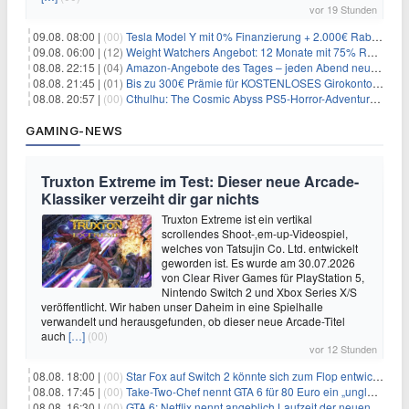
vor 19 Stunden
09.08. 08:00 |
(00)
Tesla Model Y mit 0% Finanzierung + 2.000€ Rabatt für 38.970€
09.08. 06:00 |
(12)
Weight Watchers Angebot: 12 Monate mit 75% Rabatt ab 6,25€/Monat
08.08. 22:15 |
(04)
Amazon-Angebote des Tages – jeden Abend neue Deals zum Stöbern
08.08. 21:45 |
(01)
Bis zu 300€ Prämie für KOSTENLOSES Girokonto bei der Santander – 50€ schon nach 1 Woche!
08.08. 20:57 |
(00)
Cthulhu: The Cosmic Abyss PS5-Horror-Adventure für 27,99€
GAMING-NEWS
Truxton Extreme im Test: Dieser neue Arcade-
Klassiker verzeiht dir gar nichts
Truxton Extreme ist ein vertikal
scrollendes Shoot-‚em-up-Videospiel,
welches von Tatsujin Co. Ltd. entwickelt
geworden ist. Es wurde am 30.07.2026
von Clear River Games für PlayStation 5,
Nintendo Switch 2 und Xbox Series X/S
veröffentlicht. Wir haben unser Daheim in eine Spielhalle
verwandelt und herausgefunden, ob dieser neue Arcade-Titel
auch
[…]
(00)
vor 12 Stunden
08.08. 18:00 |
(00)
Star Fox auf Switch 2 könnte sich zum Flop entwickeln
08.08. 17:45 |
(00)
Take-Two-Chef nennt GTA 6 für 80 Euro ein „unglaubliches Schnäppchen“
08.08. 16:30 |
(00)
GTA 6: Netflix nennt angeblich Laufzeit der neuen Gameplay-Präsentation