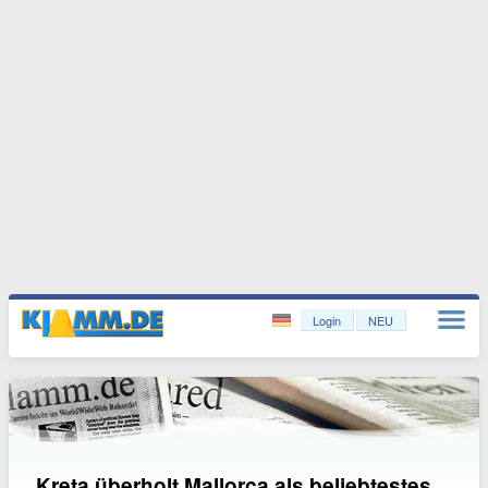
Login
NEU
Kreta überholt Mallorca als beliebtestes