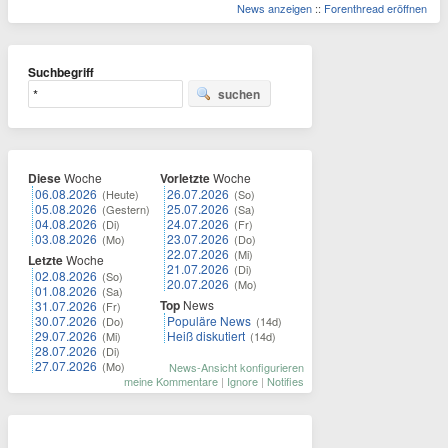
News anzeigen
::
Forenthread eröffnen
Suchbegriff
suchen
Diese
Woche
Vorletzte
Woche
06.08.2026
26.07.2026
(Heute)
(So)
05.08.2026
25.07.2026
(Gestern)
(Sa)
04.08.2026
24.07.2026
(Di)
(Fr)
03.08.2026
23.07.2026
(Mo)
(Do)
22.07.2026
(Mi)
Letzte
Woche
21.07.2026
(Di)
02.08.2026
(So)
20.07.2026
(Mo)
01.08.2026
(Sa)
Top
News
31.07.2026
(Fr)
30.07.2026
Populäre News
(Do)
(14d)
29.07.2026
Heiß diskutiert
(Mi)
(14d)
28.07.2026
(Di)
27.07.2026
(Mo)
News-Ansicht konfigurieren
meine Kommentare
|
Ignore
|
Notifies