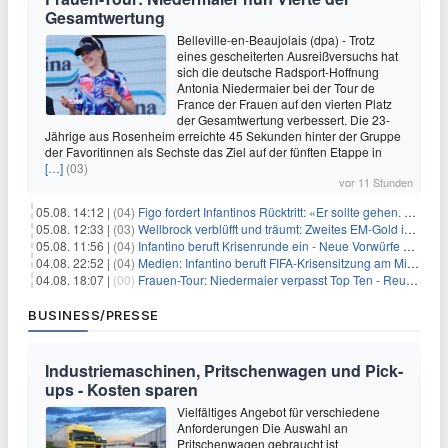
Gesamtwertung
Belleville-en-Beaujolais (dpa) - Trotz
eines gescheiterten Ausreißversuchs hat
sich die deutsche Radsport-Hoffnung
Antonia Niedermaier bei der Tour de
France der Frauen auf den vierten Platz
der Gesamtwertung verbessert. Die 23-
Jährige aus Rosenheim erreichte 45 Sekunden hinter der Gruppe
der Favoritinnen als Sechste das Ziel auf der fünften Etappe in
[…]
(03)
vor 11 Stunden
05.08. 14:12 |
(04)
Figo fordert Infantinos Rücktritt: «Er sollte gehen. Jetzt»
05.08. 12:33 |
(03)
Wellbrock verblüfft und träumt: Zweites EM-Gold in Paris
05.08. 11:56 |
(04)
Infantino beruft Krisenrunde ein - Neue Vorwürfe gegen FIFA
04.08. 22:52 |
(04)
Medien: Infantino beruft FIFA-Krisensitzung am Mittwoch ein
04.08. 18:07 |
(00)
Frauen-Tour: Niedermaier verpasst Top Ten - Reusser siegt
BUSINESS/PRESSE
Industriemaschinen, Pritschenwagen und Pick-
ups - Kosten sparen
Vielfältiges Angebot für verschiedene
Anforderungen Die Auswahl an
Pritschenwagen gebraucht ist