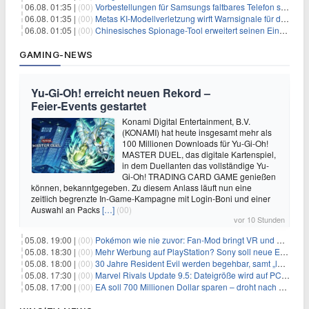
06.08. 01:35 |
(00)
Vorbestellungen für Samsungs faltbares Telefon steigen um 30 % in einem wettbewerbsintensiven Markt
06.08. 01:35 |
(00)
Metas KI-Modellverletzung wirft Warnsignale für die Technologieaufsicht auf
06.08. 01:05 |
(00)
Chinesisches Spionage-Tool erweitert seinen Einfluss auf 13 Länder und weckt Sicherheitsbedenken
GAMING-NEWS
Yu‑Gi‑Oh! erreicht neuen Rekord –
Feier‑Events gestartet
Konami Digital Entertainment, B.V.
(KONAMI) hat heute insgesamt mehr als
100 Millionen Downloads für Yu-Gi-Oh!
MASTER DUEL, das digitale Kartenspiel,
in dem Duellanten das vollständige Yu-
Gi-Oh! TRADING CARD GAME genießen
können, bekanntgegeben. Zu diesem Anlass läuft nun eine
zeitlich begrenzte In-Game-Kampagne mit Login-Boni und einer
Auswahl an Packs
[…]
(00)
vor 10 Stunden
05.08. 19:00 |
(00)
Pokémon wie nie zuvor: Fan-Mod bringt VR und Ego-Perspektive nach Kanto
05.08. 18:30 |
(00)
Mehr Werbung auf PlayStation? Sony soll neue Einnahmequellen prüfen
05.08. 18:00 |
(00)
30 Jahre Resident Evil werden begehbar, samt „lebensgroßem Leon“
05.08. 17:30 |
(00)
Marvel Rivals Update 9.5: Dateigröße wird auf PC und Konsolen deutlich reduziert
05.08. 17:00 |
(00)
EA soll 700 Millionen Dollar sparen – droht nach der Übernahme die nächste Entlassungswelle?