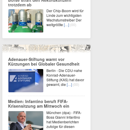
Börse straft den Rekordkonzern
trotzdem ab
Der Chip-Boom wird für
Linde zum wichtigsten
Wachstumstreiber Der
weltgrößte
[…]
(00)
Adenauer-Stiftung warnt vor
Kürzungen bei Globaler Gesundheit
Berlin - Die CDU-nahe
Konrad-Adenauer-
Stiftung (KAS) hat davor
gewarnt, die
[…]
(00)
Medien: Infantino beruft FIFA-
Krisensitzung am Mittwoch ein
München (dpa) - FIFA-
Boss Gianni Infantino
hat Medienberichten
zufolge für diesen