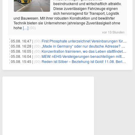
beeindruckend und wirtschaftlich attraktiv.
Diese zuverlässigen Fahrzeuge eignen
sich hervorragend für Transport, Logistik
und Bauwesen. Mit ihrer robusten Konstruktion und bewährter
Technik bieten sie Unternehmen jahrelange Zuverlässigkeit ohne
hohe
[…]
(00)
vor 13 Stunden
05.08. 16:47 |
(00)
First Phosphate unterzeichnet Vereinbarungen für nicht zu refundierende Zuwendungen in Höhe von 4,84 Mio. $ von der kanadischen Regierung für Straßeninfrastruktur und Stromübertragungsleitungen
05.08. 16:28 |
(00)
„Made in Germany“ oder nur deutsche Adresse? So erkennen Sie, wo Ihre Leiterplatten wirklich gefertigt werden
05.08. 16:05 |
(00)
Konzentration trainieren, wo das Leben stattfindet: Mobile EEG-Technologie bringt Neurofeedback in den Alltag
05.08. 16:04 |
(00)
MEW: nEHS-Versteigerungen benachteiligen mittelständische Unternehmen
05.08. 15:45 |
(00)
Reden ist Silber – Beziehung ist Gold! 11.08. Berlin – 18:30 Uhr