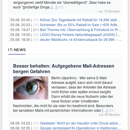
vergangenen zwölf Monate als "überwältigend". Zwar habe es
auch "großartige Dinge,
[…]
(00)
vor 12 Stunden
05.08. 20:40 |
(00)
Kölner Zoo Tageskarte mit Rabatt für 18,49€ statt 29,50€ – einlösbar bis Dezember
05.08. 20:33 |
(00)
Schiesser: Bis zu 50% Rabatt im Sale (~600 Artikel zur Auswahl)
05.08. 19:47 |
(01)
Bali Therme inkl. Übernachtung & Frühstück im Premium Hotel (Bad Oeynhausen) ab 89€ p.P.
05.08. 19:30 |
(00)
LEGO Disney Ferkels Geburtstagsspaß (43305) für 29,10€
05.08. 18:30 |
(00)
deuter Waldfuchs 14 Kinderrucksack für 29,99€ – Amber-maple
IT-NEWS
Besser behalten: Aufgegebene Mail-Adressen
bergen Gefahren
Berlin (dpa/tmn) - Wer seine E-Mail-
Adresse aufgibt, kann sich nicht darauf
verlassen, dass der Anbieter die Adresse
nicht früher oder später erneut vergibt.
Dann erhält die neue Nutzerin oder der
neue Nutzer unter Umständen
Nachrichten, die nicht für sie oder ihn bestimmt sind. Besonders
bei sensiblen Mails mit persönlichen Informationen oder
[…]
(00)
vor 45 Minuten
06.08. 04:22 |
(00)
Glasfaser: Nicht an der Haustür unter Druck setzen lassen
06.08. 02:35 |
(00)
Google zentralisiert KI-Operationen in Kalifornien, um Rivale Anthropic und OpenAI zu überholen