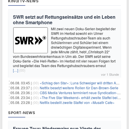
KINO/TV-NEWS
SWR setzt auf Rettungseinsätze und ein Leben
ohne Smartphone
Mit zwei neuen Doku-Serien begleitet der
SWR im Herbst sowohl ein Ulmer
Rettungshubschrauber-Team als auch
Schülerinnen und Schüler bei einem
dreiwöchigen Digitalexperiment. Wenn
jede Minute zählt, hebt „Christoph 22“
vom Bundeswehrkrankenhaus in Ulm ab. Der SWR setzt seine
Doku-Serie «Die Heli-Retter» im Herbst mit vier neuen Folgen fort
und begleitet das Team des Rettungshubschraubers erneut
[…]
(00)
vor 1 Stunde
06.08. 03:45 |
(00)
«Schlag den Star»: Luna Schweiger will dritten Anlauf nutzen
05.08. 23:37 |
(00)
Netflix besetzt weitere Rollen für Dan-Brown-Serie
05.08. 23:36 |
(00)
CBS Media Ventures terminiert neue Syndication-Formate
05.08. 23:34 |
(00)
«The Five Star Weekend» erhält zweite Staffel bei Peacock
05.08. 23:28 |
(00)
Netflix bestellt zweite Staffel von «Musafir Cafe»
SPORT-NEWS
Frauen-Tour: Niedermaier nun Vierte der