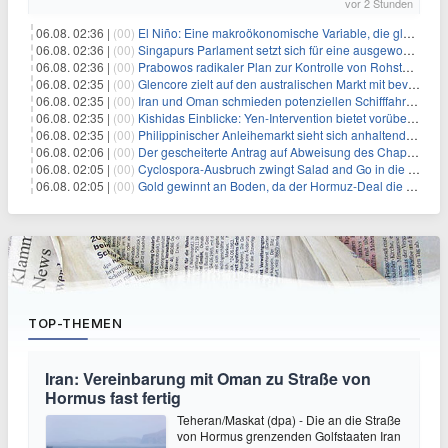
vor 2 Stunden
06.08. 02:36 |
(00)
El Niño: Eine makroökonomische Variable, die globale Wirtschaftslandschaften umgestaltet
06.08. 02:36 |
(00)
Singapurs Parlament setzt sich für eine ausgewogene wirtschaftliche Zukunft ein
06.08. 02:36 |
(00)
Prabowos radikaler Plan zur Kontrolle von Rohstoffexporten steht vor konkurrierenden Visionen
06.08. 02:35 |
(00)
Glencore zielt auf den australischen Markt mit bevorstehendem Sekundärlisting
06.08. 02:35 |
(00)
Iran und Oman schmieden potenziellen Schifffahrtsvertrag im Hormuskanal
06.08. 02:35 |
(00)
Kishidas Einblicke: Yen-Intervention bietet vorübergehende Erleichterung, keine langfristige Lösung
06.08. 02:35 |
(00)
Philippinischer Anleihemarkt sieht sich anhaltendem Rückgang angesichts persistierender Inflationssorgen gegenüber
06.08. 02:06 |
(00)
Der gescheiterte Antrag auf Abweisung des Chapter 11 des ehemaligen Dolphin-CEOs
06.08. 02:05 |
(00)
Cyclospora-Ausbruch zwingt Salad and Go in die Insolvenz: Eine warnende Geschichte für Investoren
06.08. 02:05 |
(00)
Gold gewinnt an Boden, da der Hormuz-Deal die Zinserhöhungsängste lindert
TOP-THEMEN
Iran: Vereinbarung mit Oman zu Straße von
Hormus fast fertig
Teheran/Maskat (dpa) - Die an die Straße
von Hormus grenzenden Golfstaaten Iran