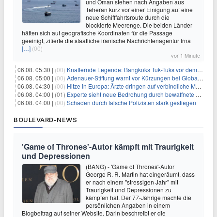
und Oman stehen nach Angaben aus
Teheran kurz vor einer Einigung auf eine
neue Schifffahrtsroute durch die
blockierte Meerenge. Die beiden Länder
hätten sich auf geografische Koordinaten für die Passage
geeinigt, zitierte die staatliche iranische Nachrichtenagentur Irna
[…]
(00)
vor 1 Minute
06.08. 05:30 |
(00)
Knatternde Legende: Bangkoks Tuk-Tuks vor dem Aus?
06.08. 05:00 |
(00)
Adenauer-Stiftung warnt vor Kürzungen bei Globaler Gesundheit
06.08. 04:30 |
(00)
Hitze in Europa: Ärzte dringen auf verbindliche Maßnahmen
06.08. 04:00 |
(01)
Experte sieht neue Bedrohung durch bewaffnete Drohnen
06.08. 04:00 |
(00)
Schaden durch falsche Polizisten stark gestiegen
BOULEVARD-NEWS
'Game of Thrones'-Autor kämpft mit Traurigkeit
und Depressionen
(BANG) - 'Game of Thrones'-Autor
George R. R. Martin hat eingeräumt, dass
er nach einem "stressigen Jahr" mit
Traurigkeit und Depressionen zu
kämpfen hat. Der 77-Jährige machte die
persönlichen Angaben in einem
Blogbeitrag auf seiner Website. Darin beschreibt er die