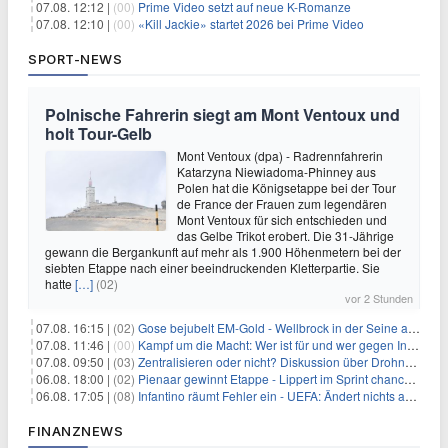
07.08. 12:12 |
(00)
Prime Video setzt auf neue K-Romanze
07.08. 12:10 |
(00)
«Kill Jackie» startet 2026 bei Prime Video
SPORT-NEWS
Polnische Fahrerin siegt am Mont Ventoux und
holt Tour-Gelb
Mont Ventoux (dpa) - Radrennfahrerin
Katarzyna Niewiadoma-Phinney aus
Polen hat die Königsetappe bei der Tour
de France der Frauen zum legendären
Mont Ventoux für sich entschieden und
das Gelbe Trikot erobert. Die 31-Jährige
gewann die Bergankunft auf mehr als 1.900 Höhenmetern bei der
siebten Etappe nach einer beeindruckenden Kletterpartie. Sie
hatte
[…]
(02)
vor 2 Stunden
07.08. 16:15 |
(02)
Gose bejubelt EM-Gold - Wellbrock in der Seine ausgebremst
07.08. 11:46 |
(00)
Kampf um die Macht: Wer ist für und wer gegen Infantino?
07.08. 09:50 |
(03)
Zentralisieren oder nicht? Diskussion über Drohnenabwehr
06.08. 18:00 |
(02)
Pienaar gewinnt Etappe - Lippert im Sprint chancenlos
06.08. 17:05 |
(08)
Infantino räumt Fehler ein - UEFA: Ändert nichts an Boykott
FINANZNEWS