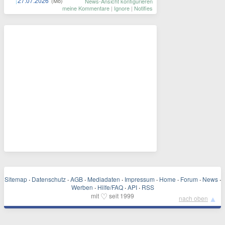
27.07.2026
(Mo)
News-Ansicht konfigurieren
meine Kommentare
|
Ignore
|
Notifies
Sitemap
·
Datenschutz
·
AGB
·
Mediadaten
·
Impressum
·
Home
·
Forum
·
News
·
Werben
·
Hilfe/FAQ
·
API
·
RSS
♡
mit
seit 1999
▲
nach oben