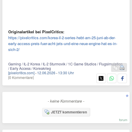
Originalartikel bei PixelCritics:
https://pixelcritics.com/korea-il-2-series-hebt-am-25-juni-ab-der-
early-access-preis-fuer-acht-jets-und-eine-neue-engine-hat-es-in-
sich-2/
Gaming / IL-2 Korea / IL-2 Sturmovik / 1C Game Studios / Flugsimulation
/ Early Access / Koreakrieg
[pixelcritics.com]
·
12.06.2026
·
13:30 Uhr
[0 Kommentare]
- keine Kommentare -
JETZT kommentieren
forum