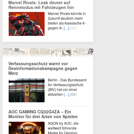
Marvel Rivals: Leak deutet auf
Rennmodus mit Fahrzeugen hin
Marvel Rivals könnte in
Zukunft deutlich mehr
bieten als klassische 6-
gegen-6-
[…]
(00)
Verfassungsschutz warnt vor
Desinformationskampagne gegen
Merz
Berlin - Das Bundesamt
für Verfassungsschutz
(BfV) hat vor einer
aktuellen
[…]
(05)
AOC GAMING CQ32G4ZA – Ein
Monitor für drei Arten von Spielen
AGON by AOC, die
weltweit führende
Marke für Gaming-