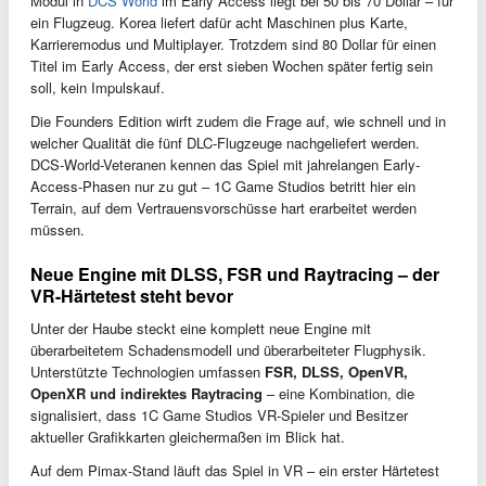
Modul in
DCS World
im Early Access liegt bei 50 bis 70 Dollar – für
ein Flugzeug. Korea liefert dafür acht Maschinen plus Karte,
Karrieremodus und Multiplayer. Trotzdem sind 80 Dollar für einen
Titel im Early Access, der erst sieben Wochen später fertig sein
soll, kein Impulskauf.
Die Founders Edition wirft zudem die Frage auf, wie schnell und in
welcher Qualität die fünf DLC-Flugzeuge nachgeliefert werden.
DCS-World-Veteranen kennen das Spiel mit jahrelangen Early-
Access-Phasen nur zu gut – 1C Game Studios betritt hier ein
Terrain, auf dem Vertrauensvorschüsse hart erarbeitet werden
müssen.
Neue Engine mit DLSS, FSR und Raytracing – der
VR-Härtetest steht bevor
Unter der Haube steckt eine komplett neue Engine mit
überarbeitetem Schadensmodell und überarbeiteter Flugphysik.
Unterstützte Technologien umfassen
FSR, DLSS, OpenVR,
OpenXR und indirektes Raytracing
– eine Kombination, die
signalisiert, dass 1C Game Studios VR-Spieler und Besitzer
aktueller Grafikkarten gleichermaßen im Blick hat.
Auf dem Pimax-Stand läuft das Spiel in VR – ein erster Härtetest