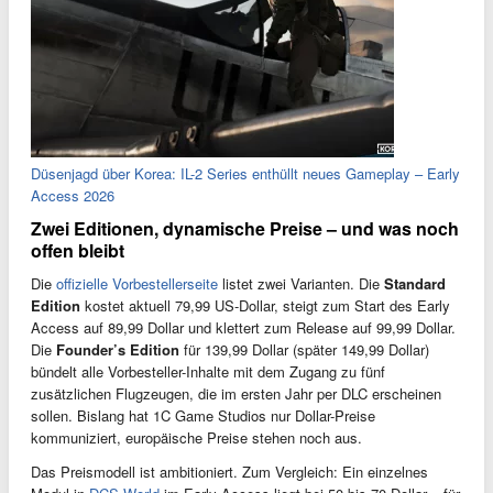
Düsenjagd über Korea: IL-2 Series enthüllt neues Gameplay – Early
Access 2026
Zwei Editionen, dynamische Preise – und was noch
offen bleibt
Die
offizielle Vorbestellerseite
listet zwei Varianten. Die
Standard
Edition
kostet aktuell 79,99 US-Dollar, steigt zum Start des Early
Access auf 89,99 Dollar und klettert zum Release auf 99,99 Dollar.
Die
Founder’s Edition
für 139,99 Dollar (später 149,99 Dollar)
bündelt alle Vorbesteller-Inhalte mit dem Zugang zu fünf
zusätzlichen Flugzeugen, die im ersten Jahr per DLC erscheinen
sollen. Bislang hat 1C Game Studios nur Dollar-Preise
kommuniziert, europäische Preise stehen noch aus.
Das Preismodell ist ambitioniert. Zum Vergleich: Ein einzelnes