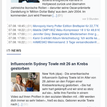
Hollywood zurück und übernahm
zahlreiche ikonische Rollen – darunter seine Oscar-prämierte
Darstellung in 'Million Dollar Baby' aus dem Jahr 2004. Im
kommenden Juni wird Freeman
[…]
(01)
vor 3 Stunden
07.08. 18:45 |
(01)
Monopoly Harry Potter Edition Brettspiel für 22,77€
07.08. 18:22 |
(01)
Makita DMP180Z Akku-Kompressor 18 V für 48,61€
07.08. 17:00 |
(00)
Jennifer Grey: Bewegendes Wiedersehen ihrer geschiedenen Eltern kurz vor dem Tod ihrer Mutter
07.08. 17:00 |
(00)
Karol G erklärt Album-Verschiebung: 'Ich wollte keine persönliche Situation ausnutzen'
07.08. 16:22 |
(00)
HAWESKO Weinversand: 3 Tage versandkostenfrei bestellen (MBW 25€)
IT-NEWS
Influencerin Sydney Towle mit 26 an Krebs
gestorben
New York (dpa) - Die amerikanische
Influencerin Sydney Towle ist im Alter von
26 Jahren an den Folgen einer
Krebserkrankung gestorben. «Sie hat
sehr hart gekämpft und wir sind so stolz
auf sie», teilte ihre Familie in einem
Video auf ihren Profilen in den sozialen Medien mit. «Wir werden
dich immer so sehr lieben», hieß es dazu. Geboren wurde Towle
nach
[…]
(00)