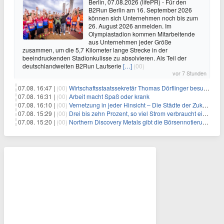
Berlin, 07.08.2026 (lifePR) - Für den
B2Run Berlin am 16. September 2026
können sich Unternehmen noch bis zum
26. August 2026 anmelden. Im
Olympiastadion kommen Mitarbeitende
aus Unternehmen jeder Größe
zusammen, um die 5,7 Kilometer lange Strecke in der
beeindruckenden Stadionkulisse zu absolvieren. Als Teil der
deutschlandweiten B2Run Laufserie
[…]
(00)
vor 7 Stunden
07.08. 16:47 |
(00)
Wirtschaftsstaatssekretär Thomas Dörflinger besucht Handwerksbetrieb im Kammerbezirk Freiburg
07.08. 16:31 |
(00)
Arbeit macht Spaß oder krank
07.08. 16:10 |
(00)
Vernetzung in jeder Hinsicht – Die Städte der Zukunft sind grün-blau
07.08. 15:29 |
(00)
Drei bis zehn Prozent, so viel Strom verbraucht ein Aufzug im Gebäude
07.08. 15:20 |
(00)
Northern Discovery Metals gibt die Börsennotierung an der Frankfurter Wertpapierbörse bekannt