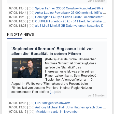
vor 3 Stunden
07.08. 19:45 |
(00)
Spider Farmer G3000 Growbox-Komplettset 90×90×180 cm für 379,99€
07.08. 19:44 |
(00)
Anker Laptop Powerbank 25.000 mAh mit 165 W refurbished für 58,39€
07.08. 19:19 |
(00)
Remington F4 Style Series F4002 Folienrasierer für 18,99€
07.08. 18:55 |
(01)
CURVER Futterbox 20 kg / 54 l Tierfutterbehälter mit Rollen für 19,99€
07.08. 18:28 |
(00)
aloSIM eSIM mit 5 GB Datenvolumen kostenlos für Windscribe-Pro-Nutzer
KINO/TV-NEWS
'September Afternoon'-Regisseur liebt vor
allem die 'Banalität' in seinen Filmen
(BANG) - Der deutsche Filmemacher
Nicolaas Schmidt ist überzeugt, dass
gerade die "Banalität" das
Interessanteste ist, was er in seinen
Filmen zeigen kann. Sein Regiedebüt
'September Afternoon' feiert am 10.
August im Wettbewerb 'Filmmakers of the Present' beim
Filmfestival von Locarno Premiere. In einer Regie-Notiz zu
seinem neuen Film erklärte
[…]
(00)
vor 3 Stunden
07.08. 13:35 |
(00)
Für Starz geht es abwärts
07.08. 13:00 |
(00)
Anthony Michael Hall: John Hughes sprach über eine Fortsetzung von 'The Breakfast Club'
07.08. 12:15 |
(00)
«Madden» startet im November