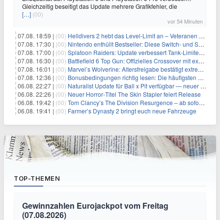
Gleichzeitig beseitigt das Update mehrere Grafikfehler, die
[…]
(00)
vor 54 Minuten
07.08. 18:59 |
(00)
Helldivers 2 hebt das Level-Limit an – Veteranen können endlich weiter aufsteigen
07.08. 17:30 |
(00)
Nintendo enthüllt Bestseller: Diese Switch- und Switch-2-Spiele verkaufen sich am besten
07.08. 17:00 |
(00)
Splatoon Raiders: Update verbessert Tank-Limiter und behebt Bugs
07.08. 16:30 |
(00)
Battlefield 6 Top Gun: Offizielles Crossover mit exklusiven Inhalten angekündigt
07.08. 16:01 |
(00)
Marvel’s Wolverine: Altersfreigabe bestätigt extreme Gewalt und düstere Szenen
07.08. 12:36 |
(00)
Bonusbedingungen richtig lesen: Die häufigsten Stolperfallen
06.08. 22:27 |
(00)
Naturalist Update für Ball x Pit verfügbar — neuer Content auf allen Plattformen
06.08. 22:26 |
(00)
Neuer Horror‑Titel The Skin Stapler feiert Release
06.08. 19:42 |
(00)
Tom Clancy’s The Division Resurgence – ab sofort für euch verfügbar
06.08. 19:41 |
(00)
Farmer’s Dynasty 2 bringt euch neue Fahrzeuge
TOP-THEMEN
Gewinnzahlen Eurojackpot vom Freitag
(07.08.2026)