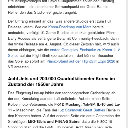
Steuerungsvorlagen mit Layout-Diagrammen sollen den Einstieg
erleichtern – ein notorischer Schwachpunkt der Great Battles
Reihe, den das Studio hier gezielt angeht.
Der Umfang erinnert an das, was andere Studios erst zum Full
Release liefern. Wie die
Korea-Roadmap von März
bereits
andeutete, verfolgt 1C Game Studios einen klar getakteten Plan:
Early Access als verlängerte Beta mit Community-Feedback, dann
der finale Release am 4. August. Ob dieser Zeitplan hält, wird auch
davon abhängen, wie die
ersten Gameplay-Eindrücke zu Korea. IL-2
Series
auf der FlightSimExpo ausfallen – dort können Besucher
das Spiel ab sofort am
Pimax-Stand auf der FlightSimExpo 2026
in
VR antesten.
Acht Jets und 200.000 Quadratkilometer Korea im
Zustand der 1950er Jahre
Das Flugzeug-Line-up bildet den technologischen Grabenkrieg ab,
der den Koreakrieg aus der Luft definierte. Auf der einen Seite
Kolbenmotor-Veteranen: die
F-51D Mustang, Yak-9P, IL-10 und La-
11
– Maschinen, die Fans der
IL-2 Sturmovik Great Battles
Reihe in
den Knochen haben. Auf der anderen Seite die erste Generation der
Strahljäger:
MiG-15bis und F-86A-5 Sabre
, dazu die F-80C-10
Shooting Star und die F-84E Thunderjet. Acht Maschinen, jede