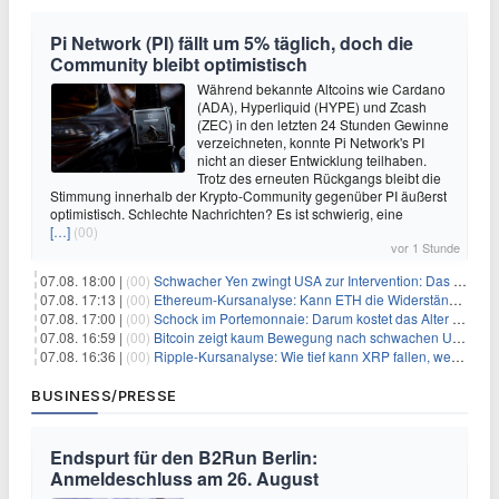
Pi Network (PI) fällt um 5% täglich, doch die
Community bleibt optimistisch
Während bekannte Altcoins wie Cardano
(ADA), Hyperliquid (HYPE) und Zcash
(ZEC) in den letzten 24 Stunden Gewinne
verzeichneten, konnte Pi Network's PI
nicht an dieser Entwicklung teilhaben.
Trotz des erneuten Rückgangs bleibt die
Stimmung innerhalb der Krypto-Community gegenüber PI äußerst
optimistisch. Schlechte Nachrichten? Es ist schwierig, eine
[…]
(00)
vor 1 Stunde
07.08. 18:00 |
(00)
Schwacher Yen zwingt USA zur Intervention: Das größte Risiko seit 15 Jahren
07.08. 17:13 |
(00)
Ethereum-Kursanalyse: Kann ETH die Widerstände der gleitenden Durchschnitte überwinden?
07.08. 17:00 |
(00)
Schock im Portemonnaie: Darum kostet das Alter deutlich mehr als Sie denken
07.08. 16:59 |
(00)
Bitcoin zeigt kaum Bewegung nach schwachen US-Arbeitsmarktdaten, Fed-Zinserhöhungschancen sinken auf 44%
07.08. 16:36 |
(00)
Ripple-Kursanalyse: Wie tief kann XRP fallen, wenn die $1-Unterstützung am Wochenende verloren geht?
BUSINESS/PRESSE
Endspurt für den B2Run Berlin:
Anmeldeschluss am 26. August