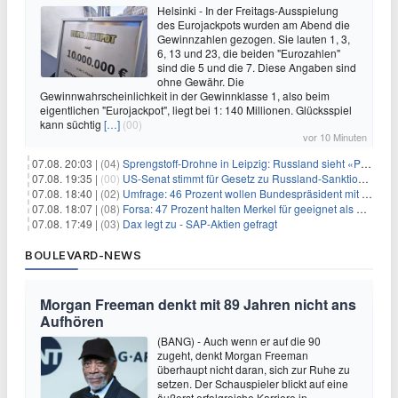
Helsinki - In der Freitags-Ausspielung
des Eurojackpots wurden am Abend die
Gewinnzahlen gezogen. Sie lauten 1, 3,
6, 13 und 23, die beiden "Eurozahlen"
sind die 5 und die 7. Diese Angaben sind
ohne Gewähr. Die
Gewinnwahrscheinlichkeit in der Gewinnklasse 1, also beim
eigentlichen "Eurojackpot", liegt bei 1: 140 Millionen. Glücksspiel
kann süchtig
[…]
(00)
vor 10 Minuten
07.08. 20:03 |
(04)
Sprengstoff-Drohne in Leipzig: Russland sieht «Provokation»
07.08. 19:35 |
(00)
US-Senat stimmt für Gesetz zu Russland-Sanktionen
07.08. 18:40 |
(02)
Umfrage: 46 Prozent wollen Bundespräsident mit Politik-Erfahrung
07.08. 18:07 |
(08)
Forsa: 47 Prozent halten Merkel für geeignet als Bundespräsidentin
07.08. 17:49 |
(03)
Dax legt zu - SAP-Aktien gefragt
BOULEVARD-NEWS
Morgan Freeman denkt mit 89 Jahren nicht ans
Aufhören
(BANG) - Auch wenn er auf die 90
zugeht, denkt Morgan Freeman
überhaupt nicht daran, sich zur Ruhe zu
setzen. Der Schauspieler blickt auf eine
äußerst erfolgreiche Karriere in