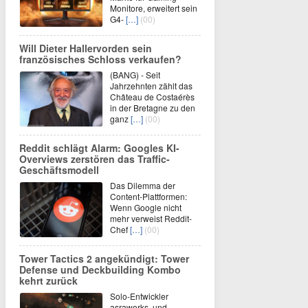
Monitore, erweitert sein
G4-
[…]
(00)
Will Dieter Hallervorden sein
französisches Schloss verkaufen?
(BANG) - Seit
Jahrzehnten zählt das
Château de Costaérès
in der Bretagne zu den
ganz
[…]
(00)
Reddit schlägt Alarm: Googles KI-
Overviews zerstören das Traffic-
Geschäftsmodell
Das Dilemma der
Content-Plattformen:
Wenn Google nicht
mehr verweist Reddit-
Chef
[…]
(00)
Tower Tactics 2 angekündigt: Tower
Defense und Deckbuilding Kombo
kehrt zurück
Solo-Entwickler
asraworks und