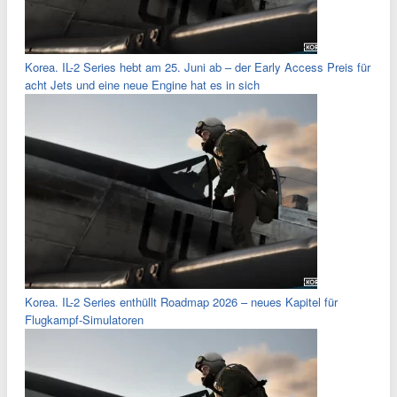
Korea. IL-2 Series hebt am 25. Juni ab – der Early Access Preis für
acht Jets und eine neue Engine hat es in sich
Korea. IL-2 Series enthüllt Roadmap 2026 – neues Kapitel für
Flugkampf-Simulatoren