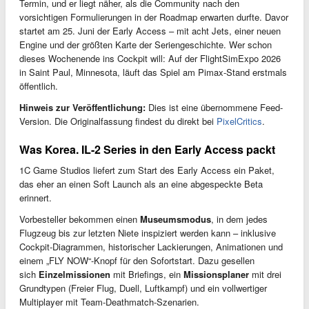
Termin, und er liegt näher, als die Community nach den
vorsichtigen Formulierungen in der Roadmap erwarten durfte. Davor
startet am 25. Juni der Early Access – mit acht Jets, einer neuen
Engine und der größten Karte der Seriengeschichte. Wer schon
dieses Wochenende ins Cockpit will: Auf der FlightSimExpo 2026
in Saint Paul, Minnesota, läuft das Spiel am Pimax-Stand erstmals
öffentlich.
Hinweis zur Veröffentlichung:
Dies ist eine übernommene Feed-
Version. Die Originalfassung findest du direkt bei
PixelCritics
.
Was Korea. IL-2 Series in den Early Access packt
1C Game Studios liefert zum Start des Early Access ein Paket,
das eher an einen Soft Launch als an eine abgespeckte Beta
erinnert.
Vorbesteller bekommen einen
Museumsmodus
, in dem jedes
Flugzeug bis zur letzten Niete inspiziert werden kann – inklusive
Cockpit-Diagrammen, historischer Lackierungen, Animationen und
einem „FLY NOW“-Knopf für den Sofortstart. Dazu gesellen
sich
Einzelmissionen
mit Briefings, ein
Missionsplaner
mit drei
Grundtypen (Freier Flug, Duell, Luftkampf) und ein vollwertiger
Multiplayer mit Team-Deathmatch-Szenarien.