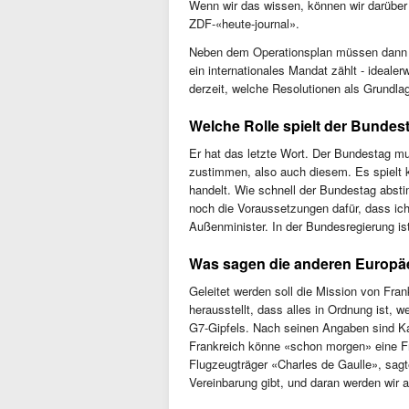
Wenn wir das wissen, können wir darübe
ZDF-«heute-journal».
Neben dem Operationsplan müssen dann d
ein internationales Mandat zählt - ideale
derzeit, welche Resolutionen als Grundla
Welche Rolle spielt der Bundes
Er hat das letzte Wort. Der Bundestag 
zustimmen, also auch diesem. Es spielt 
handelt. Wie schnell der Bundestag absti
noch die Voraussetzungen dafür, dass ich
Außenminister. In der Bundesregierung is
Was sagen die anderen Europä
Geleitet werden soll die Mission von Fra
herausstellt, dass alles in Ordnung ist,
G7-Gipfels. Nach seinen Angaben sind Ka
Frankreich könne «schon morgen» eine Fre
Flugzeugträger «Charles de Gaulle», sagte
Vereinbarung gibt, und daran werden wir a