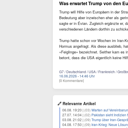
Was erwartet Trump von den E
Trump will Hilfe von Europäern in der S
Bedeutung aber inzwischen eher als gering
sagte er in Évian. Zugleich ergänzte er, 
verschiedenen Ländern dorthin zu schick
Trump hatte schon vor Wochen im Iran-Kr
Hormus angefragt. Als diese ausblieb, hat
«Feiglinge» bezeichnet. Seither kam es 
betont, dass die USA eigentlich keine Hil
G7 / Deutschland / USA / Frankreich / Großbr
16.06.2026
·
14:46 Uhr
[0 Kommentare]
🔗 Relevante Artikel
06.08. 19:20 |
(03)
Warten auf Vereinbaru
27.07. 14:04 |
(02)
Pakistan sieht Indizien
03.08. 21:02 |
(09)
Trump über Iran-Gesprä
04.08. 17:50 |
(09)
Iran-Krieg: Neue Lösun