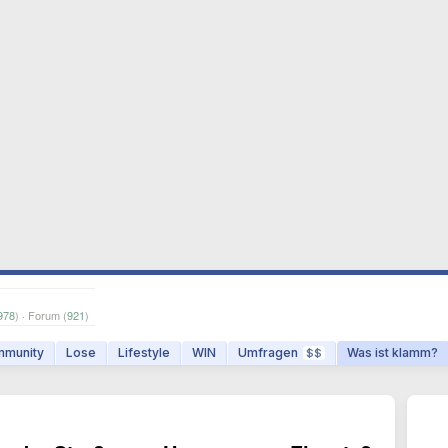
978
) · Forum (
921
)
munity
Lose
Lifestyle
WIN
Umfragen
Was ist klamm?
$$