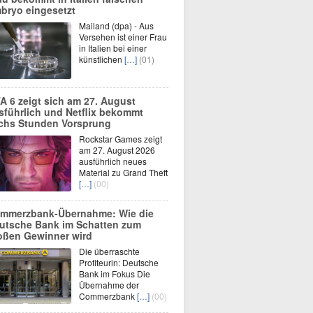
bryo eingesetzt
Mailand (dpa) - Aus
Versehen ist einer Frau
in Italien bei einer
künstlichen
[…]
(01)
A 6 zeigt sich am 27. August
sführlich und Netflix bekommt
chs Stunden Vorsprung
Rockstar Games zeigt
am 27. August 2026
ausführlich neues
Material zu Grand Theft
[…]
(00)
mmerzbank-Übernahme: Wie die
utsche Bank im Schatten zum
oßen Gewinner wird
Die überraschte
Profiteurin: Deutsche
Bank im Fokus Die
Übernahme der
Commerzbank
[…]
(00)