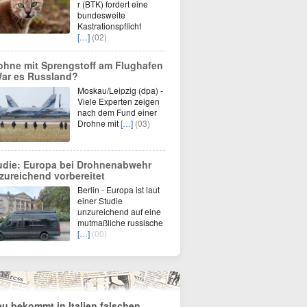
r (BTK) fordert eine
bundesweite
Kastrationspflicht
[…]
(02)
ohne mit Sprengstoff am Flughafen
War es Russland?
Moskau/Leipzig (dpa) -
Viele Experten zeigen
nach dem Fund einer
Drohne mit
[…]
(03)
udie: Europa bei Drohnenabwehr
zureichend vorbereitet
Berlin - Europa ist laut
einer Studie
unzureichend auf eine
mutmaßliche russische
[…]
(00)
au bekommt in Italien falschen