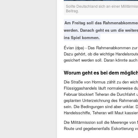
Sollte Deutschland sich an einer Militärm
Beitrag.
Am Freitag soll das Rahmenabkommen 
werden. Danach geht es um die weiter
ins Spiel kommen.
Évian (dpa) - Das Rahmenabkommen zur Be
Dazu gehört, ob die wichtige Handelsrout
gesichert werden soll. Daran könnte auc
Worum geht es bei dem möglic
Die Straße von Hormus zählt zu den wicht
Flüssiggashandels läuft normalerweise d
Februar blockiert Teheran die Durchfahrt u
geplanten Unterzeichnung des Rahmenab
sein. Die Bedingungen sind aber unklar. D
Handelsschiffe, Teheran will Maut kassie
Die Militärmission soll die Meerenge vo
Route und gegebenenfalls Eskortierung v