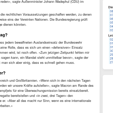
r reden», sagte Außenminister Johann Wadephul (CDU) im
Di
0
ie rechtlichen Voraussetzungen geschaffen werden, zu denen
0
0
rweise eins der Vereinten Nationen. Die Bundesregierung prüft
0
ge dienen könnten.
0
0
tag?
Let
0
muss jedem bewaffneten Auslandseinsatz der Bundeswehr
0
3
keine Rolle, dass es sich um einen «defensiven» Einsatz
3
mmen wird, ist noch offen. «Zum jetzigen Zeitpunkt fehlen mir
2
 sagen kann, ein Mandat steht unmittelbar bevor», sagte der
2
2
t man sich aber einig, dass es schnell gehen muss.
er?
nkreich und Großbritannien. «Wenn sich in den nächsten Tagen
 werden wir unsere Kräfte aufstellen», sagte Macron am Rande des
mpfjets für eine Überwachungsmission bereits einsatzbereit.
gatte bereitstellen und «in zwei, drei Tagen» den
 er. «Aber all das macht nur Sinn, wenn es eine internationale
rbeiten.»