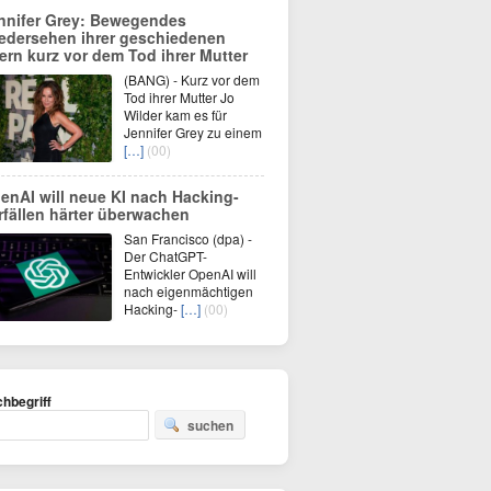
nnifer Grey: Bewegendes
edersehen ihrer geschiedenen
tern kurz vor dem Tod ihrer Mutter
(BANG) - Kurz vor dem
Tod ihrer Mutter Jo
Wilder kam es für
Jennifer Grey zu einem
[…]
(00)
enAI will neue KI nach Hacking-
rfällen härter überwachen
San Francisco (dpa) -
Der ChatGPT-
Entwickler OpenAI will
nach eigenmächtigen
Hacking-
[…]
(00)
hbegriff
suchen