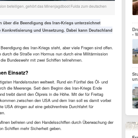
ission beteiligen, gehört das Minenjagdboot Fulda zum deutschen
über die Beendigung des Iran-Kriegs unterzeichnet
Dr
e Konkretisierung und Umsetzung. Dabei kann Deutschland
- 
endigung des Iran-Kriegs steht, aber viele Fragen sind offen.
e durch die Straße von Hormus nun durch eine Militärmission
h die Bundeswehr mit zwei Schiffen teilnehmen.
hen Einsatz?
St
un
igsten Handelsrouten weltweit. Rund ein Fünftel des Öl- und
urch die Meerenge. Seit dem Beginn des Iran-Kriegs Ende
nd treibt damit den Ölpreis in die Höhe. Mit der für Freitag
kommen zwischen den USA und dem Iran soll es damit vorbei
ie USA dringen auf eine gebührenfreie Durchfahrt für
ren.
n Minen befreien und den Handelsschiffen durch Überwachung der
on Schiffen mehr Sicherheit geben.
Fr