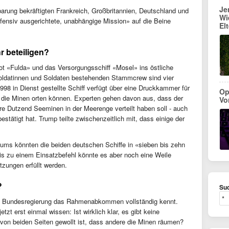
Je
arung bekräftigten Frankreich, Großbritannien, Deutschland und
Wi
efensiv ausgerichtete, unabhängige Mission» auf die Beine
El
 beteiligen?
ot «Fulda» und das Versorgungsschiff «Mosel» ins östliche
Soldatinnen und Soldaten bestehenden Stammcrew sind vier
98 in Dienst gestellte Schiff verfügt über eine Druckkammer für
Op
, die Minen orten können. Experten gehen davon aus, dass der
Vo
e Dutzend Seeminen in der Meerenge verteilt haben soll - auch
stätigt hat. Trump teilte zwischenzeitlich mit, dass einige der
ums könnten die beiden deutschen Schiffe in «sieben bis zehn
is zu einem Einsatzbefehl könnte es aber noch eine Weile
zungen erfüllt werden.
?
Suc
die Bundesregierung das Rahmenabkommen vollständig kennt.
tzt erst einmal wissen: Ist wirklich klar, es gibt keine
 von beiden Seiten gewollt ist, dass andere die Minen räumen?