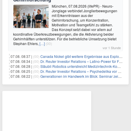
München, 07.08.2026 (lifePR) - Neuro-
Jonglage verbindet Jonglierbewegungen
mit Erkenntnissen aus der
Gehirnforschung, um Konzentration,
Motivation und Teamgefühl zu stärken.
Das Konzept setzt dabei vor allem auf
koordinative Überkreuzbewegungen, die die Aktivierung beider
Gehirnhälften unterstützen. Für die betriebliche Umsetzung bietet
Stephan Ehlers,
[…]
(00)
vor 1 Stunde
07.08. 08:37 |
(00)
Canada Nickel gibt weitere Ergebnisse aus Explorationsbohrungen sowie die bislang hochgradigsten Abschnitte im Reid-Nickelsulfid-Projekt bekannt
07.08. 08:34 |
(00)
Dr. Reuter Investor Relations – Latino-Power für Frequentis
07.08. 08:28 |
(00)
Stäubli Robotics unterstreicht Medizintechnik-Kompetenz
07.08. 08:25 |
(00)
Dr. Reuter Investor Relations – Psychedelika vor dem Milliarden-Durchbruch: Warum Eli Lillys Deal den Beginn eines neuen Therapiemarktes markieren könnte
07.08. 08:22 |
(00)
Generationen im Handwerk im Blick: Seminar zeigt praxisnahe Strategien zur Führung