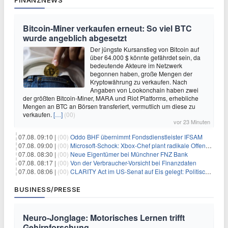
FINANZNEWS
Bitcoin-Miner verkaufen erneut: So viel BTC
wurde angeblich abgesetzt
Der jüngste Kursanstieg von Bitcoin auf
über 64.000 $ könnte gefährdet sein, da
bedeutende Akteure im Netzwerk
begonnen haben, große Mengen der
Kryptowährung zu verkaufen. Nach
Angaben von Lookonchain haben zwei
der größten Bitcoin-Miner, MARA und Riot Platforms, erhebliche
Mengen an BTC an Börsen transferiert, vermutlich um diese zu
verkaufen.
[…]
(00)
vor 23 Minuten
07.08. 09:10 |
(00)
Oddo BHF übernimmt Fondsdienstleister IFSAM
07.08. 09:00 |
(00)
Microsoft-Schock: Xbox-Chef plant radikale Offensive – Gewinnmarge bis 2030 verdoppelt?
07.08. 08:30 |
(00)
Neue Eigentümer bei Münchner FNZ Bank
07.08. 08:17 |
(00)
Von der Verbraucher-Vorsicht bei Finanzdaten
07.08. 08:06 |
(00)
CLARITY Act im US-Senat auf Eis gelegt: Politische Differenzen verzögern Krypto-Gesetzgebung bis September
BUSINESS/PRESSE
Neuro-Jonglage: Motorisches Lernen trifft
Gehirnforschung