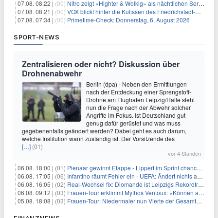
07.08. 08:22 |
(00)
Nitro zeigt «Highter & Wolkig» als nächtlichen Serienmarathon
07.08. 08:21 |
(00)
VOX blickt hinter die Kulissen des Friedrichstadt-Palasts
07.08. 07:34 |
(00)
Primetime-Check: Donnerstag, 6. August 2026
SPORT-NEWS
Zentralisieren oder nicht? Diskussion über
Drohnenabwehr
Berlin (dpa) - Neben den Ermittlungen
nach der Entdeckung einer Sprengstoff-
Drohne am Flughafen Leipzig/Halle steht
nun die Frage nach der Abwehr solcher
Angriffe im Fokus. Ist Deutschland gut
genug dafür gerüstet und was muss
gegebenenfalls geändert werden? Dabei geht es auch darum,
welche Institution wann zuständig ist. Der Vorsitzende des
[…]
(01)
vor 4 Stunden
06.08. 18:00 |
(01)
Pienaar gewinnt Etappe - Lippert im Sprint chancenlos
06.08. 17:05 |
(06)
Infantino räumt Fehler ein - UEFA: Ändert nichts an Boykott
06.08. 16:05 |
(02)
Real-Wechsel fix: Diomande ist Leipzigs Rekordtransfer
06.08. 09:12 |
(03)
Frauen-Tour erklimmt Mythos Ventoux: «Können alles schaffen»
05.08. 18:08 |
(03)
Frauen-Tour: Niedermaier nun Vierte der Gesamtwertung