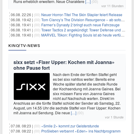
Runs erheblich erweitern. Neue Charaktere
[…]
(00)
vor 11 Stunden
06.08. 22:26 |
(00)
Neuer Horror‑Titel The Skin Stapler feiert Release
06.08. 19:42 |
(00)
Tom Clancy’s The Division Resurgence – ab sofort für euch verfügbar
06.08. 19:41 |
(00)
Farmer’s Dynasty 2 bringt euch neue Fahrzeuge
06.08. 19:41 |
(00)
Tower Tactics 2 angekündigt: Tower Defense und Deckbuilding Kombo kehrt zurück
06.08. 19:40 |
(00)
MARVEL Tōkon: Fighting Souls ist ab heute verfügbar
KINO/TV-NEWS
sixx setzt «Fixer Upper: Kochen mit Joanna»
ohne Pause fort
Nach dem Ende der fünften Staffel geht
es bei sixx nahtlos weiter: Bereits eine
Woche später startet die sechste Runde
der Kochsendung mit Joanna Gaines. Bei
sixx müssen Fans von Joanna Gaines
nicht auf Nachschub warten. Direkt im
Anschluss an die fünfte Staffel schickt der Sender ab Samstag, 22.
August, um 14.55 Uhr die sechste Staffel von Fixer Upper: Kochen
mit Joanna auf Sendung. Die neue
[…]
(00)
vor 1 Stunde
07.08. 08:23 |
(00)
«Smile 2» kommt zur Geisterstunde
07.08. 08:22 |
(00)
ProSieben verbannt «Eden» ins Nachtprogramm