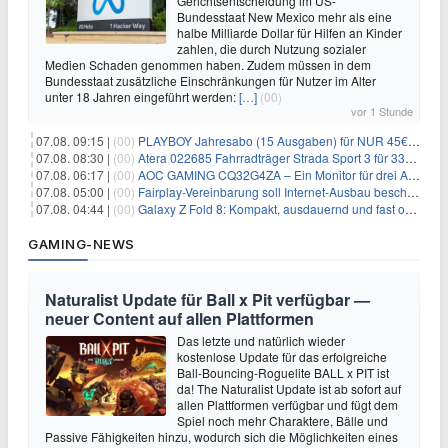
Gerichtsentscheidung im US-
Bundesstaat New Mexico mehr als eine
halbe Milliarde Dollar für Hilfen an Kinder
zahlen, die durch Nutzung sozialer
Medien Schaden genommen haben. Zudem müssen in dem
Bundesstaat zusätzliche Einschränkungen für Nutzer im Alter
unter 18 Jahren eingeführt werden:
[…]
(00)
vor 1 Stunde
07.08. 09:15 |
(00)
PLAYBOY Jahresabo (15 Ausgaben) für NUR 45€ (statt 198€)
07.08. 08:30 |
(00)
Atera 022685 Fahrradträger Strada Sport 3 für 337,48€
07.08. 06:17 |
(00)
AOC GAMING CQ32G4ZA – Ein Monitor für drei Arten von Spielen
07.08. 05:00 |
(00)
Fairplay-Vereinbarung soll Internet-Ausbau beschleunigen
07.08. 04:44 |
(00)
Galaxy Z Fold 8: Kompakt, ausdauernd und fast ohne Falte
GAMING-NEWS
Naturalist Update für Ball x Pit verfügbar —
neuer Content auf allen Plattformen
Das letzte und natürlich wieder
kostenlose Update für das erfolgreiche
Ball-Bouncing-Roguelite BALL x PIT ist
da! The Naturalist Update ist ab sofort auf
allen Plattformen verfügbar und fügt dem
Spiel noch mehr Charaktere, Bälle und
Passive Fähigkeiten hinzu, wodurch sich die Möglichkeiten eines