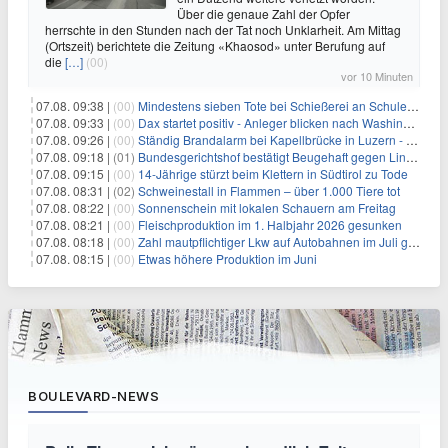
Über die genaue Zahl der Opfer
herrschte in den Stunden nach der Tat noch Unklarheit. Am Mittag
(Ortszeit) berichtete die Zeitung «Khaosod» unter Berufung auf
die
[…]
(00)
vor 10 Minuten
07.08. 09:38 |
(00)
Mindestens sieben Tote bei Schießerei an Schule nahe Bangkok
07.08. 09:33 |
(00)
Dax startet positiv - Anleger blicken nach Washington
07.08. 09:26 |
(00)
Ständig Brandalarm bei Kapellbrücke in Luzern - Spinnen?
07.08. 09:18 |
(01)
Bundesgerichtshof bestätigt Beugehaft gegen Lina E.
07.08. 09:15 |
(00)
14-Jährige stürzt beim Klettern in Südtirol zu Tode
07.08. 08:31 |
(02)
Schweinestall in Flammen – über 1.000 Tiere tot
07.08. 08:22 |
(00)
Sonnenschein mit lokalen Schauern am Freitag
07.08. 08:21 |
(00)
Fleischproduktion im 1. Halbjahr 2026 gesunken
07.08. 08:18 |
(00)
Zahl mautpflichtiger Lkw auf Autobahnen im Juli gestiegen
07.08. 08:15 |
(00)
Etwas höhere Produktion im Juni
BOULEVARD-NEWS