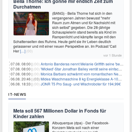
Bella Thorne: Ich gönne mir endlich Zeit zum
Durchatmen
(BANG) - Bella Thorne hat sich in den
vergangenen Jahren bewusst "mehr
Raum zum Atmen und für Nachsicht mit
sich selbst" gegeben. Die 28-jährige
Schauspielerin stand bereits als Kind im
Rampenlicht und kämpfte lange mit den
Schattenseiten des Ruhms. Heute geht sie ihr Leben deutlich
gelassener und mit einer neuen Perspektive an. Im Podcast 'Call
Her
[…]
(00)
vor 1 Stunde
07.08. 08:00 |
(00)
Antonio Banderas nennt Melanie Griffith seine 'beste Freundin'
07.08. 08:00 |
(00)
'Wicked'-Star Jonathan Bailey verrät seine einfache Hautpflegeroutine
07.08. 08:00 |
(00)
Monica Barbaro schwärmt vom romantischen New York
06.08. 20:46 |
(03)
Midea Waschmaschine 8 kg Energieklasse A-10% 1400 U/Min für 289,97€
06.08. 18:33 |
(00)
JONR T5 Pro Saug- und Wischroboter für 194,99€
IT-NEWS
Meta soll 567 Millionen Dollar in Fonds für
Kinder zahlen
Albuquerque (dpa) - Der Facebook-
Konzern Meta soll nach einer