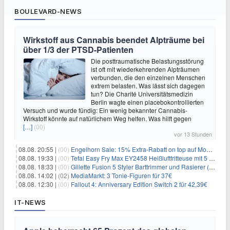
BOULEVARD-NEWS
Wirkstoff aus Cannabis beendet Alpträume bei
über 1/3 der PTSD-Patienten
Die posttraumatische Belastungsstörung
ist oft mit wiederkehrenden Alpträumen
verbunden, die den einzelnen Menschen
extrem belasten. Was lässt sich dagegen
tun? Die Charité Universitätsmedizin
Berlin wagte einen placebokontrollierten
Versuch und wurde fündig: Ein wenig bekannter Cannabis-
Wirkstoff könnte auf natürlichem Weg helfen. Was hilft gegen
[…]
(00)
vor 13 Stunden
08.08. 20:55 |
(00)
Engelhorn Sale: 15% Extra-Rabatt on top auf Mode- und Sport-Artikel
08.08. 19:33 |
(00)
Tefal Easy Fry Max EY2458 Heißluftfritteuse mit 5 Litern für 64,99€
08.08. 18:33 |
(00)
Gillette Fusion 5 Styler Barttrimmer und Rasierer (All in One) für 16€
08.08. 14:02 |
(02)
MediaMarkt: 3 Tonie-Figuren für 37€
08.08. 12:30 |
(00)
Fallout 4: Anniversary Edition Switch 2 für 42,39€
IT-NEWS