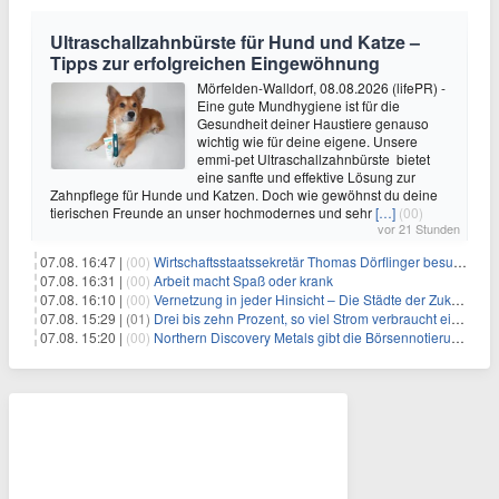
Ultraschallzahnbürste für Hund und Katze –
Tipps zur erfolgreichen Eingewöhnung
Mörfelden-Walldorf, 08.08.2026 (lifePR) -
Eine gute Mundhygiene ist für die
Gesundheit deiner Haustiere genauso
wichtig wie für deine eigene. Unsere
emmi-pet Ultraschallzahnbürste bietet
eine sanfte und effektive Lösung zur
Zahnpflege für Hunde und Katzen. Doch wie gewöhnst du deine
tierischen Freunde an unser hochmodernes und sehr
[…]
(00)
vor 21 Stunden
07.08. 16:47 |
(00)
Wirtschaftsstaatssekretär Thomas Dörflinger besucht Handwerksbetrieb im Kammerbezirk Freiburg
07.08. 16:31 |
(00)
Arbeit macht Spaß oder krank
07.08. 16:10 |
(00)
Vernetzung in jeder Hinsicht – Die Städte der Zukunft sind grün-blau
07.08. 15:29 |
(01)
Drei bis zehn Prozent, so viel Strom verbraucht ein Aufzug im Gebäude
07.08. 15:20 |
(00)
Northern Discovery Metals gibt die Börsennotierung an der Frankfurter Wertpapierbörse bekannt