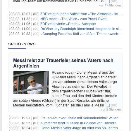
vom Top-Team um Kommentator Kevin Burkhardt und Ex-
[…]
(00)
vor 17 Stunden
08.08. 12:07 |
(02)
ZDF zeigt nur den Auftakt von «The Assassin» im Fernsehen
08.08. 11:38 |
(00)
NBC macht «The Voice» zum Promi-Event
08.08. 11:06 |
(01)
ZDF zeigt vierte «Precht»-Ausgabe
08.08. 11:00 |
(00)
Da'Vine Joy Randolph übernimmt Hauptrolle in starbesetzter schwarzer Komödie
08.08. 10:38 |
(00)
«Camping Paradis» lädt zur süßen Themenwoche ein
SPORT-NEWS
Messi reist zur Trauerfeier seines Vaters nach
Argentinien
Rosario (dpa) - Lionel Messi ist aus der
US-Stadt Miami nach Argentinien gereist,
um von seinem verstorbenen Vater Jorge
Abschied zu nehmen. Der Privatjet mit
dem argentinischen Fußball-Weltstar,
seiner Frau und den drei Kindern landete
am späten Abend (Ortszeit) in der Stadt Rosario, wie örtliche
Medien berichteten. Vom Flughafen sei die Familie Messi
[…]
(00)
vor 2 Stunden
08.08. 19:27 |
(02)
Frauen-Tour vor Finale mit Sekundenkrimi: Vollering in Gelb
08.08. 18:25 |
(01)
Autofahrer fährt in Italien in Gruppe von Radlern
08.08. 18:24 |
(00)
Lionel Messis Vater Jorge im Alter von 68 Jahren gestorben