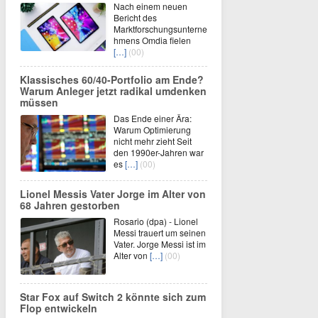
Nach einem neuen
Bericht des
Marktforschungsunterne
hmens Omdia fielen
[…]
(00)
Klassisches 60/40-Portfolio am Ende?
Warum Anleger jetzt radikal umdenken
müssen
Das Ende einer Ära:
Warum Optimierung
nicht mehr zieht Seit
den 1990er-Jahren war
es
[…]
(00)
Lionel Messis Vater Jorge im Alter von
68 Jahren gestorben
Rosario (dpa) - Lionel
Messi trauert um seinen
Vater. Jorge Messi ist im
Alter von
[…]
(00)
Star Fox auf Switch 2 könnte sich zum
Flop entwickeln