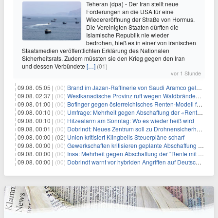
Teheran (dpa) - Der Iran stellt neue
Forderungen an die USA für eine
Wiedereröffnung der Straße von Hormus.
Die Vereinigten Staaten dürften die
Islamische Republik nie wieder
bedrohen, hieß es in einer von iranischen
Staatsmedien veröffentlichten Erklärung des Nationalen
Sicherheitsrats. Zudem müssten sie den Krieg gegen den Iran
und dessen Verbündete
[…]
(01)
vor 1 Stunde
09.08. 05:05 |
(00)
Brand im Jazan-Raffinerie von Saudi Aramco gelöscht: Auswirkungen auf die Energiemärkte
09.08. 02:37 |
(00)
Westkanadische Provinz ruft wegen Waldbränden Notstand aus
09.08. 01:00 |
(00)
Bofinger gegen österreichisches Renten-Modell für Schwerarbeiter
09.08. 00:10 |
(00)
Umfrage: Mehrheit gegen Abschaffung der «Rente mit 63»
09.08. 00:10 |
(00)
Hitzealarm am Sonntag: Wo es wieder heiß wird
09.08. 00:01 |
(00)
Dobrindt: Neues Zentrum soll zu Drohnensicherheit forschen
09.08. 00:00 |
(02)
Union kritisiert Klingbeils Steuerpläne scharf
09.08. 00:00 |
(00)
Gewerkschaften kritisieren geplante Abschaffung der "Rente mit 63"
09.08. 00:00 |
(00)
Insa: Mehrheit gegen Abschaffung der "Rente mit 63"
09.08. 00:00 |
(00)
Dobrindt warnt vor hybriden Angriffen auf Deutschland