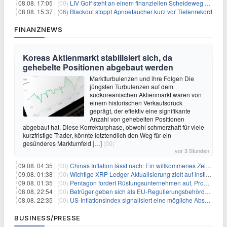
08.08. 17:05 |
(00)
LIV Golf steht an einem finanziellen Scheideweg auf der Suche nach neuen Investitionen
08.08. 15:37 |
(06)
Blackout stoppt Apnoetaucher kurz vor Tiefenrekord
FINANZNEWS
Koreas Aktienmarkt stabilisiert sich, da
gehebelte Positionen abgebaut werden
Marktturbulenzen und ihre Folgen Die
jüngsten Turbulenzen auf dem
südkoreanischen Aktienmarkt waren von
einem historischen Verkaufsdruck
geprägt, der effektiv eine signifikante
Anzahl von gehebelten Positionen
abgebaut hat. Diese Korrekturphase, obwohl schmerzhaft für viele
kurzfristige Trader, könnte letztendlich den Weg für ein
gesünderes Marktumfeld
[…]
(00)
vor 3 Stunden
09.08. 04:35 |
(00)
Chinas Inflation lässt nach: Ein willkommenes Zeichen für Investoren angesichts der Folgen des Öl-Schocks
09.08. 01:38 |
(00)
Wichtige XRP Ledger Aktualisierung zielt auf institutionelle Akzeptanz ab
09.08. 01:35 |
(00)
Pentagon fordert Rüstungsunternehmen auf, Produktion angesichts eskalierender globaler Spannungen zu steigern
08.08. 22:54 |
(00)
Betrüger geben sich als EU-Regulierungsbehörden aus, um Krypto-Nutzer nach MiCA-Deadline ins Visier zu nehmen
08.08. 22:35 |
(00)
US-Inflationsindex signalisiert eine mögliche Abschwächung der Inflationsdruck
BUSINESS/PRESSE