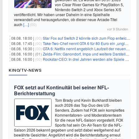
von Clear River Games für PlayStation 5,
Nintendo Switch 2 und Xbox Series X/S
veröffentlicht. Wir haben unser Daheim in eine Spielhalle
verwandelt und herausgefunden, ob dieser neue Arcade-Titel
auch
[…]
(00)
vor 9 Stunden
08.08. 18:00 |
(00)
Star Fox auf Switch 2 könnte sich zum Flop entwickeln
08.08. 17:45 |
(00)
Take-Two-Chef nennt GTA 6 für 80 Euro ein „unglaubliches Schnäppchen“
08.08. 16:30 |
(00)
GTA 6: Netflix nennt angeblich Laufzeit der neuen Gameplay-Präsentation
08.08. 16:00 |
(01)
Zelda-Film: Ganondorf, Impa und weitere Darsteller sollen feststehen
08.08. 16:00 |
(00)
Rockstar-CEO: In drei Jahren werden alle Spiele gestreamt
KINO/TV-NEWS
FOX setzt auf Kontinuität bei seiner NFL-
Berichterstattung
Tom Brady und Kevin Burkhardt bleiben
auch 2026 das Top-Duo des US-
Senders. Zudem hat FOX sein komplettes
Kommentatoren- und Moderatorenteam
für die neue NFL-Saison vorgestellt. FOX
Sports hat sein On-Air-Team für die NFL-
Saison 2026 bekannt gegeben und setzt dabei weitgehend auf
bewährte Gesichter. Angeführt wird die Berichterstattung erneut