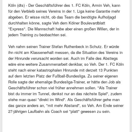
Köln (dts) - Der Geschäftsführer des 1. FC Köln, Armin Veh, kann
für den Verbleib seines Vereins in der 1. Liga keine Garantie mehr
abgeben. Er wisse nicht, ob das Team die benötigte Aufholjagd
durchhalten könne, sagte Veh dem Kölner Boulevardblatt
"Express". Die Mannschaft habe aber einen großen Willen, der in
jedem Training zu beobachten sei.
Veh nahm seinen Trainer Stefan Ruthenbeck in Schutz. Er würde
ihn nicht am Klassenerhalt messen, da die Situation des Vereins in
der Hinrunde verursacht worden sei. Auch im Falle des Abstiegs
wäre eine weitere Zusammenarbeit denkbar, so Veh. Der 1. FC Köln
steht nach einer katastrophalen Hinrunde mit derzeit 13 Punkten
auf dem letzten Platz der Fußball-Bundesliga. Zu seiner eigenen
Rolle sagte der ehemalige Bundesliga-Trainer, er hätte den Job als
Geschäftsführer schon viel früher annehmen sollen. "Als Trainer
bist du immer im Tunnel, denkst nur an das nächste Spiel", zudem
stehe man quasi "direkt im Wind". Als Geschäftsführer gehe man
das ganze anders an, "mit mehr Abstand", so Veh. Am Ende seiner
27-jährigen Laufbahn als Coach sei "platt" gewesen zu sein.