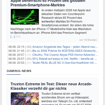
Apple beherrscht 65 Prozent des globalen
Premium-Smartphone-Marktes
Im ersten Halbjahr 2026 hat Apple laut
aktuellen Daten von Counterpoint
Research stolze 65 Prozent des
weltweiten Marktes für Premium-
Smartphones erobert. Vor allem die hohe
Nachfrage nach der iPhone 17 Modellreihe trieb das Wachstum
im Berichtszeitraum an. iPhone führt das Premium-Segment
[…]
(00)
vor 16 Stunden
08.08. 22:15 |
(04)
Amazon-Angebote des Tages – jeden Abend neue Deals zum Stöbern
08.08. 21:45 |
(01)
Bis zu 300€ Prämie für KOSTENLOSES Girokonto bei der Santander – 50€ schon nach 1 Woche!
08.08. 20:57 |
(00)
Cthulhu: The Cosmic Abyss PS5-Horror-Adventure für 27,99€
08.08. 20:57 |
(04)
50% Rabatt auf waipu.tv inkl. Netflix – bereits ab 9€/Monat (statt 17,99€)
08.08. 20:53 |
(00)
Teufel REAL BLUE NC 3 Over-Ear-Kopfhörer mit ANC für 149,99€
GAMING-NEWS
Truxton Extreme im Test: Dieser neue Arcade-
Klassiker verzeiht dir gar nichts
Truxton Extreme ist ein vertikal
scrollendes Shoot-‚em-up-Videospiel,
welches von Tatsujin Co. Ltd. entwickelt
geworden ist. Es wurde am 30.07.2026