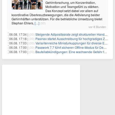
Gehirnforschung, um Konzentration,
Motivation und Teamgefühl zu stärken.
Das Konzept setzt dabei vor allem auf
koordinative Überkreuzbewegungen, die die Aktivierung beider
Gehirnhälften unterstützen. Für die betriebliche Umsetzung bietet
Stephan Ehlers,
[…]
(00)
vor 8 Stunden
06.08. 17:34 |
(00)
Steigende Adipositasrate zeigt strukturellen Handlungsbedarf bei der Ernährung schulpflichtiger Kinder
06.08. 17:18 |
(00)
Pasinex startet Ausschreibung für hochgradiges Zinksulfidkonzentrat mit Germanium- und Silbergehalten und stellt ein Betriebsupdate bereit
06.08. 17:03 |
(00)
Variantenreiche Miniaturkupplungen für diverse Einsatzbereiche
06.08. 17:00 |
(00)
Passwork 7.7 führt sicheren Offline-Modus für Desktop- und Mobile-Apps ein
06.08. 17:00 |
(00)
Bauteilabkündigungen: Eine wachsende Gefahr für industrielle Elektroniksysteme