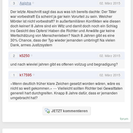
Aalpha
3
02. März 2015
Der letzte Abschnitt sagt das aus was ich bereits dachte: Der Täter
war vorbestraft! Es scheint ja gar kein Vorurteil zu sein. Welcher
Mörder ist nicht vorbestraft? In außerfamiliären Konflikten wie diesen
doch keiner! 8 Jahre sind ein Witz und damit doch noch ein Schlag
ins Gesicht des Opfers! Haben die Richter und Anwälte gar keine
Wertschätzung von Menschenleben? Nach 8 Jahren gibt es eine
30% Chance, dass der Typ wieder jemanden umbringt! Na vielen
Dank, armes Justizsystem
k5250
2
02. März 2015
und nach wieviel jahren gibt es offenen vollzug und begnadigung?
k17595
1
02. März 2015
«Wenn deutlich früher klare Zeichen gesetzt worden wären, wäre es
nicht so weit gekommen.» --- Vielleicht sollten Richter bei Gewalttaten
generell hart durchgreifen. Knapp 8 Jahre dafür, dass er jemanden
umgebracht hat?
JETZT kommentieren
forum