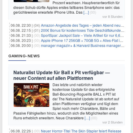
Prozent wachsen. Hauptverantwortlich für
diesen Schub dürfte Apples erstes faltbares Smartphone sein: das
gerüchteweise erwartete iPhone Ultra. Das
[…]
(00)
vor 8 Stunden
06.08. 22:30 |
(04)
Amazon-Angebote des Tages – jeden Abend neue Deals zum Stöbern
06.08. 22:15 |
(01)
200€ Bonus für kostenloses Tide Geschäftskundenkonto
06.08. 21:33 |
(00)
SportSpar: Jackpot Sale – Viele Artikel für nur 6,66€ – nur 48 Stunden
06.08. 20:23 |
(00)
Apple iPhone 17 256GB + 70GB 5G + Alles-Flat im Vodafone-Netz für 34,99€/Monat – eff. 4,65€/Monat
06.08. 20:00 |
(00)
manager magazin+ & Harvard Business manager+ Digital-Kombi-Abo 1 Monat kostenlos
GAMING-NEWS
Naturalist Update für Ball x Pit verfügbar —
neuer Content auf allen Plattformen
Das letzte und natürlich wieder
kostenlose Update für das erfolgreiche
Ball-Bouncing-Roguelite BALL x PIT ist
da! The Naturalist Update ist ab sofort auf
allen Plattformen verfügbar und fügt dem
Spiel noch mehr Charaktere, Bälle und
Passive Fähigkeiten hinzu, wodurch sich die Möglichkeiten eines
Runs erheblich erweitern. Neue Charaktere
[…]
(00)
vor 2 Stunden
06.08. 22:26 |
(00)
Neuer Horror‑Titel The Skin Stapler feiert Release