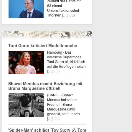
Zukunft der Rente mit
63 nimmt
Unionsfraktionschef
Thorsten
[…]
(08)
Toni Garrn kritisiert Modelbranche
Hamburg - Das
deutsche Supermodel
Toni Garrn blickt kritisch
auf die Gepflogenheiten
[…]
(00)
Shawn Mendes macht Beziehung mit
Bruna Marquezine offiziell
(BANG) - Shawn
Mendes hat seiner
Freundin Bruna
Marquezine dafür
gedankt, sein Leben
[…]
(00)
'Spider-Man' schlägt 'Toy Story 5': Tom