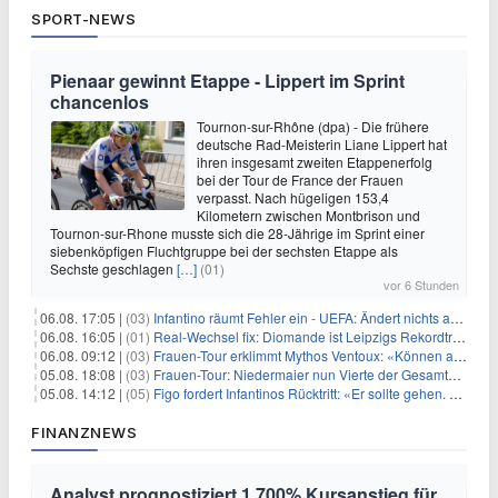
SPORT-NEWS
Pienaar gewinnt Etappe - Lippert im Sprint
chancenlos
Tournon-sur-Rhône (dpa) - Die frühere
deutsche Rad-Meisterin Liane Lippert hat
ihren insgesamt zweiten Etappenerfolg
bei der Tour de France der Frauen
verpasst. Nach hügeligen 153,4
Kilometern zwischen Montbrison und
Tournon-sur-Rhone musste sich die 28-Jährige im Sprint einer
siebenköpfigen Fluchtgruppe bei der sechsten Etappe als
Sechste geschlagen
[…]
(01)
vor 6 Stunden
06.08. 17:05 |
(03)
Infantino räumt Fehler ein - UEFA: Ändert nichts an Boykott
06.08. 16:05 |
(01)
Real-Wechsel fix: Diomande ist Leipzigs Rekordtransfer
06.08. 09:12 |
(03)
Frauen-Tour erklimmt Mythos Ventoux: «Können alles schaffen»
05.08. 18:08 |
(03)
Frauen-Tour: Niedermaier nun Vierte der Gesamtwertung
05.08. 14:12 |
(05)
Figo fordert Infantinos Rücktritt: «Er sollte gehen. Jetzt»
FINANZNEWS
Analyst prognostiziert 1.700% Kursanstieg für