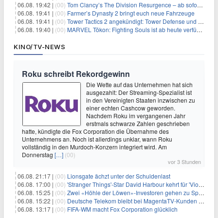
06.08. 19:42 |
(00)
Tom Clancy’s The Division Resurgence – ab sofort für euch verfügbar
06.08. 19:41 |
(00)
Farmer’s Dynasty 2 bringt euch neue Fahrzeuge
06.08. 19:41 |
(00)
Tower Tactics 2 angekündigt: Tower Defense und Deckbuilding Kombo kehrt zurück
06.08. 19:40 |
(00)
MARVEL Tōkon: Fighting Souls ist ab heute verfügbar
KINO/TV-NEWS
Roku schreibt Rekordgewinn
Die Wette auf das Unternehmen hat sich
ausgezahlt: Der Streaming-Spezialist ist
in den Vereinigten Staaten inzwischen zu
einer echten Cashcow geworden.
Nachdem Roku im vergangenen Jahr
erstmals schwarze Zahlen geschrieben
hatte, kündigte die Fox Corporation die Übernahme des
Unternehmens an. Noch ist allerdings unklar, wann Roku
vollständig in den Murdoch-Konzern integriert wird. Am
Donnerstag
[…]
(00)
vor 3 Stunden
06.08. 21:17 |
(00)
Lionsgate ächzt unter der Schuldenlast
06.08. 17:00 |
(00)
'Stranger Things'-Star David Harbour kehrt für 'Violent Night 2' zurück – Kristen Bell stößt zur Besetzung
06.08. 15:25 |
(00)
Zwei «Höhle der Löwen»-Investoren gehen zu Springer
06.08. 15:22 |
(00)
Deutsche Telekom bleibt bei MagentaTV-Kunden vage
06.08. 13:17 |
(00)
FIFA-WM macht Fox Corporation glücklich