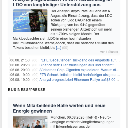
LDO von langfristiger Unterstützung aus
Der Analyst Crypto Patel äußerte am 6.
August die Einschätzung, dass der LDO-
Token von Lido DAO nach einem
Rückgang von fast 94% gegenüber
seinem bisherigen Allzeithoch um mehr
als 1.700% steigen könnte. Der
Marktbeobachter sieht LDO in einer hochriskanten
Akkumulationszone, warnt jedoch, dass die bärische Struktur des
Tokens bestehen bleibt, bis
[…]
(00)
vor 1 Stunde
06.08. 21:53 |
(00)
PEPE: Bedeutender Rückgang des Angebots auf Börsen – Was kommt als Nächstes?
06.08. 20:28 |
(00)
Binance setzt Dienstleistungen aus und entfernt mehrere Krypto-Paare: Wer ist betroffen?
06.08. 20:00 |
(00)
Südkoreas Chip-Giganten explodieren: Warum dieser Rekord-Tag die KI-Branche erschüttert
06.08. 19:00 |
(00)
EZB-Schock: Inflation bleibt hartnäckiger als gedacht – 2027 wird zum kritischen Test
06.08. 19:00 |
(00)
Analyst prognostiziert Ethereum-Rallye auf $3.000 nach entscheidendem On-Chain-Ausbruch
BUSINESS/PRESSE
Wenn Mitarbeitende Bälle werfen und neue
Energie gewinnen
München, 06.08.2026 (lifePR) - Neuro-
Jonglage verbindet Jonglierbewegungen
mit Erkenntnissen aus der