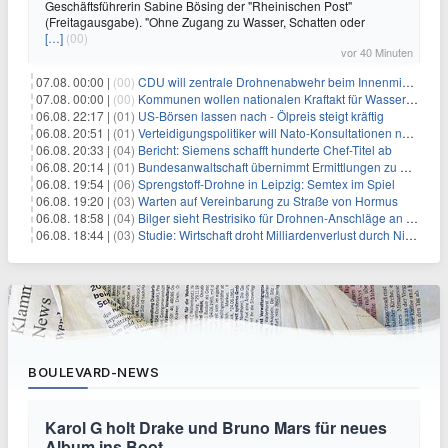
Geschäftsführerin Sabine Bösing der "Rheinischen Post"
(Freitagausgabe). "Ohne Zugang zu Wasser, Schatten oder
[…]
(00)
vor 40 Minuten
07.08. 00:00 |
(00)
CDU will zentrale Drohnenabwehr beim Innenministerium
07.08. 00:00 |
(00)
Kommunen wollen nationalen Kraftakt für Wasserversorgung
06.08. 22:17 |
(01)
US-Börsen lassen nach - Ölpreis steigt kräftig
06.08. 20:51 |
(01)
Verteidigungspolitiker will Nato-Konsultationen nach Drohnenfund
06.08. 20:33 |
(04)
Bericht: Siemens schafft hunderte Chef-Titel ab
06.08. 20:14 |
(01)
Bundesanwaltschaft übernimmt Ermittlungen zu Drohnenvorfall
06.08. 19:54 |
(06)
Sprengstoff-Drohne in Leipzig: Semtex im Spiel
06.08. 19:20 |
(03)
Warten auf Vereinbarung zu Straße von Hormus
06.08. 18:58 |
(04)
Bilger sieht Restrisiko für Drohnen-Anschläge an Flughäfen
06.08. 18:44 |
(03)
Studie: Wirtschaft droht Milliardenverlust durch Niedrigwasser
BOULEVARD-NEWS
Karol G holt Drake und Bruno Mars für neues
Album ins Boot