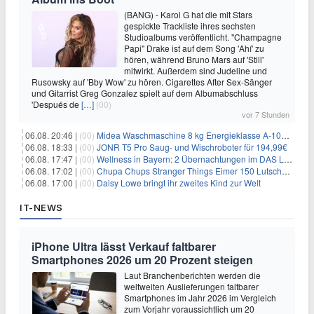
(BANG) - Karol G hat die mit Stars
gespickte Trackliste ihres sechsten
Studioalbums veröffentlicht. "Champagne
Papi" Drake ist auf dem Song 'Ahí' zu
hören, während Bruno Mars auf 'Still'
mitwirkt. Außerdem sind Judeline und
Rusowsky auf 'Bby Wow' zu hören. Cigarettes After Sex-Sänger
und Gitarrist Greg Gonzalez spielt auf dem Albumabschluss
'Después de
[…]
(00)
vor 7 Stunden
06.08. 20:46 |
(00)
Midea Waschmaschine 8 kg Energieklasse A-10% 1400 U/Min für 289,97€
06.08. 18:33 |
(00)
JONR T5 Pro Saug- und Wischroboter für 194,99€
06.08. 17:47 |
(00)
Wellness in Bayern: 2 Übernachtungen im DAS LUDWIG Sports Resort inkl. HP + Wellness ab 174€ p.P.
06.08. 17:02 |
(00)
Chupa Chups Stranger Things Eimer 150 Lutscher für 21,95€
06.08. 17:00 |
(00)
Daisy Lowe bringt ihr zweites Kind zur Welt
IT-NEWS
iPhone Ultra lässt Verkauf faltbarer
Smartphones 2026 um 20 Prozent steigen
Laut Branchenberichten werden die
weltweiten Auslieferungen faltbarer
Smartphones im Jahr 2026 im Vergleich
zum Vorjahr voraussichtlich um 20