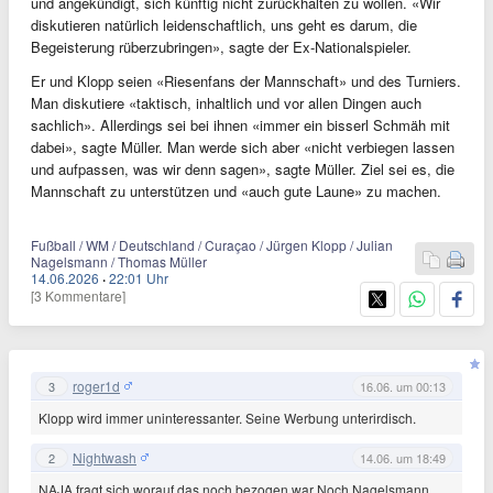
und angekündigt, sich künftig nicht zurückhalten zu wollen. «Wir
diskutieren natürlich leidenschaftlich, uns geht es darum, die
Begeisterung rüberzubringen», sagte der Ex-Nationalspieler.
Er und Klopp seien «Riesenfans der Mannschaft» und des Turniers.
Man diskutiere «taktisch, inhaltlich und vor allen Dingen auch
sachlich». Allerdings sei bei ihnen «immer ein bisserl Schmäh mit
dabei», sagte Müller. Man werde sich aber «nicht verbiegen lassen
und aufpassen, was wir denn sagen», sagte Müller. Ziel sei es, die
Mannschaft zu unterstützen und «auch gute Laune» zu machen.
Fußball / WM / Deutschland / Curaçao / Jürgen Klopp / Julian
Nagelsmann / Thomas Müller
14.06.2026
·
22:01 Uhr
[3 Kommentare]
roger1d
3
16.06. um 00:13
Klopp wird immer uninteressanter. Seine Werbung unterirdisch.
Nightwash
2
14.06. um 18:49
NAJA fragt sich worauf das noch bezogen war Noch Nagelsmann