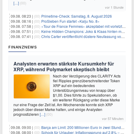
[…]
(00)
vor 1 Stunde
09.08. 08:23 |
(00)
Primetime-Check: Samstag, 8. August 2026
09.08. 08:16 |
(00)
ProSieben Fun startet «Kaiju No. 8»
09.08. 07:58 |
(00)
«Tour de France Femmes» akzeptabel mit vorletzter Etappe
09.08. 07:51 |
(00)
Keine Hidden Champions: Joko & Klaas hinten mit Best-Of
09.08. 07:41 |
(00)
Chris Carter veröffentlicht düstere Neufassung von «Akte X: Jenseits der Wahrheit»
FINANZNEWS
Analysten erwarten stärkste Kursumkehr für
XRP, während Polymarket skeptisch bleibt
Nach der Verzögerung des CLARITY Acts
fiel Ripples grenzüberschreitender Token
XRP auf ein bedeutendes
Unterstützungsniveau von knapp über
$1,00. Dies führte zu Spekulationen, ob
ein weiterer Rückgang unter diese Marke
nur eine Frage der Zeit ist. Am Wochenende konnte sich XRP
jedoch über dieser Marke halten, und einige Analysten
prognostizieren
[…]
(00)
vor 57 Minuten
09.08. 09:00 |
(00)
Barça am Limit: 200 Millionen Euro in zwei Stunden – warum dieser Schuldentrip hochgefährlich wird
09.08. 08:00 |
(00)
Schock für Urlauber: Inflationssprung auf 2,8% – Diese Preise explodieren jetzt