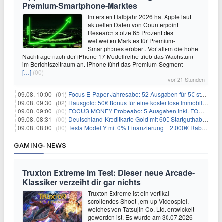
Premium-Smartphone-Marktes
Im ersten Halbjahr 2026 hat Apple laut
aktuellen Daten von Counterpoint
Research stolze 65 Prozent des
weltweiten Marktes für Premium-
Smartphones erobert. Vor allem die hohe
Nachfrage nach der iPhone 17 Modellreihe trieb das Wachstum
im Berichtszeitraum an. iPhone führt das Premium-Segment
[…]
(00)
vor 21 Stunden
09.08. 10:00 |
(01)
Focus E-Paper Jahresabo: 52 Ausgaben für 5€ statt 207,48€ – per Formular kündbar!
09.08. 09:30 |
(02)
Hausgold: 50€ Bonus für eine kostenlose Immobilienbewertung
09.08. 09:00 |
(00)
FOCUS MONEY Probeabo: 5 Ausgaben inkl. FOCUS+ Zugang für 5€
09.08. 08:31 |
(00)
Deutschland-Kreditkarte Gold mit 60€ Startguthaben (45€ Gewinn)
09.08. 08:00 |
(00)
Tesla Model Y mit 0% Finanzierung + 2.000€ Rabatt für 38.970€
GAMING-NEWS
Truxton Extreme im Test: Dieser neue Arcade-
Klassiker verzeiht dir gar nichts
Truxton Extreme ist ein vertikal
scrollendes Shoot-‚em-up-Videospiel,
welches von Tatsujin Co. Ltd. entwickelt
geworden ist. Es wurde am 30.07.2026