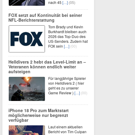
nach 45
[…]
(05)
FOX setzt auf Kontinuität bei seiner
NFL-Berichterstattung
Tom Brady und Kevin
Burkhardt bleiben auch
2026 das Top-Duo des
US-Senders. Zudem hat
FOX sein
[…]
(00)
Helldivers 2 hebt das Level-Limit an –
Veteranen können endlich weiter
aufsteigen
Für langjährige Spieler
von Helldivers 2 ( hier
geht es zu unserer
Game Review )
[…]
(00)
iPhone 18 Pro zum Marktstart
möglicherweise nur begrenzt
verfügbar
Laut einem aktuellen
Bericht von Tim Culpan