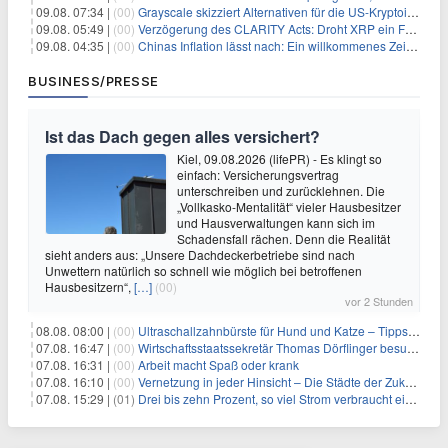
09.08. 07:34 |
(00)
Grayscale skizziert Alternativen für die US-Kryptoindustrie ohne CLARITY Act
09.08. 05:49 |
(00)
Verzögerung des CLARITY Acts: Droht XRP ein Fall unter die $1-Marke?
09.08. 04:35 |
(00)
Chinas Inflation lässt nach: Ein willkommenes Zeichen für Investoren angesichts der Folgen des Öl-Schocks
BUSINESS/PRESSE
Ist das Dach gegen alles versichert?
Kiel, 09.08.2026 (lifePR) - Es klingt so
einfach: Versicherungsvertrag
unterschreiben und zurücklehnen. Die
„Vollkasko-Mentalität“ vieler Hausbesitzer
und Hausverwaltungen kann sich im
Schadensfall rächen. Denn die Realität
sieht anders aus: „Unsere Dachdeckerbetriebe sind nach
Unwettern natürlich so schnell wie möglich bei betroffenen
Hausbesitzern“,
[…]
(00)
vor 2 Stunden
08.08. 08:00 |
(00)
Ultraschallzahnbürste für Hund und Katze – Tipps zur erfolgreichen Eingewöhnung
07.08. 16:47 |
(00)
Wirtschaftsstaatssekretär Thomas Dörflinger besucht Handwerksbetrieb im Kammerbezirk Freiburg
07.08. 16:31 |
(00)
Arbeit macht Spaß oder krank
07.08. 16:10 |
(00)
Vernetzung in jeder Hinsicht – Die Städte der Zukunft sind grün-blau
07.08. 15:29 |
(01)
Drei bis zehn Prozent, so viel Strom verbraucht ein Aufzug im Gebäude