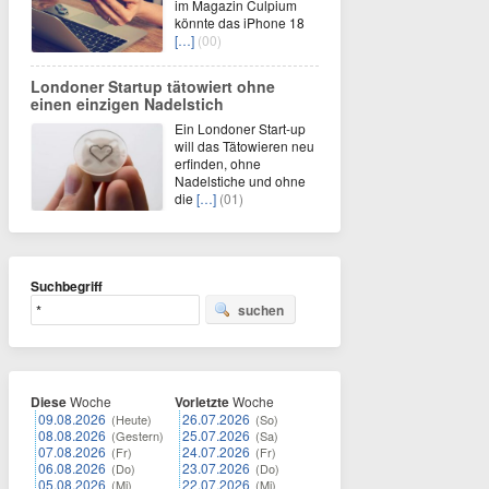
im Magazin Culpium
könnte das iPhone 18
[…]
(00)
Londoner Startup tätowiert ohne
einen einzigen Nadelstich
Ein Londoner Start-up
will das Tätowieren neu
erfinden, ohne
Nadelstiche und ohne
die
[…]
(01)
Suchbegriff
suchen
Diese
Woche
Vorletzte
Woche
09.08.2026
26.07.2026
(Heute)
(So)
08.08.2026
25.07.2026
(Gestern)
(Sa)
07.08.2026
24.07.2026
(Fr)
(Fr)
06.08.2026
23.07.2026
(Do)
(Do)
05.08.2026
22.07.2026
(Mi)
(Mi)