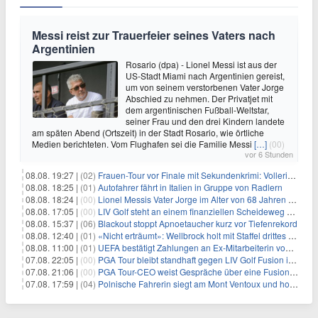
Messi reist zur Trauerfeier seines Vaters nach
Argentinien
Rosario (dpa) - Lionel Messi ist aus der
US-Stadt Miami nach Argentinien gereist,
um von seinem verstorbenen Vater Jorge
Abschied zu nehmen. Der Privatjet mit
dem argentinischen Fußball-Weltstar,
seiner Frau und den drei Kindern landete
am späten Abend (Ortszeit) in der Stadt Rosario, wie örtliche
Medien berichteten. Vom Flughafen sei die Familie Messi
[…]
(00)
vor 6 Stunden
08.08. 19:27 |
(02)
Frauen-Tour vor Finale mit Sekundenkrimi: Vollering in Gelb
08.08. 18:25 |
(01)
Autofahrer fährt in Italien in Gruppe von Radlern
08.08. 18:24 |
(00)
Lionel Messis Vater Jorge im Alter von 68 Jahren gestorben
08.08. 17:05 |
(00)
LIV Golf steht an einem finanziellen Scheideweg auf der Suche nach neuen Investitionen
08.08. 15:37 |
(06)
Blackout stoppt Apnoetaucher kurz vor Tiefenrekord
08.08. 12:40 |
(01)
«Nicht erträumt»: Wellbrock holt mit Staffel drittes EM-Gold
08.08. 11:00 |
(01)
UEFA bestätigt Zahlungen an Ex-Mitarbeiterin von Infantino
07.08. 22:05 |
(00)
PGA Tour bleibt standhaft gegen LIV Golf Fusion in einem sich wandelnden Sportumfeld
07.08. 21:06 |
(00)
PGA Tour-CEO weist Gespräche über eine Fusion mit LIV Golf zurück und bekräftigt die Wettbewerbslandschaft
07.08. 17:59 |
(04)
Polnische Fahrerin siegt am Mont Ventoux und holt Tour-Gelb