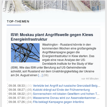
TOP-THEMEN
ISW: Moskau plant Angriffswelle gegen Kiews
Energieinfrastruktur
Washington - Russland könnte in den
kommenden Wochen eine großangelegte
Angriffskampagne gegen die
Energieinfrastruktur in Kiew starten. Das
ergab eine neue Analyse der US-
Denkfabrik Institute for the Study of War
(ISW). Wie das ISW unter Berufung auf US-Geheimdienste
schreibt, soll Russland vor dem Unabhängigkeitstag der Ukraine
am 24. August einen
[…]
(06)
vor 44 Minuten
09.08. 08:33 |
(00)
Verletzte bei Angriff auf russische Grenzstadt Belgorod
09.08. 08:27 |
(05)
Kubicki drängt auf Ende der Frühverrentung
09.08. 08:22 |
(01)
Sonnenschein mit lokalen Gewittern und hohen Temperaturen
09.08. 07:30 |
(01)
Wasserarme Donau wird zur Asservatenkammer der Geschichte
09.08. 07:26 |
(04)
Fifa beklagt Kampagne gegen Infantino