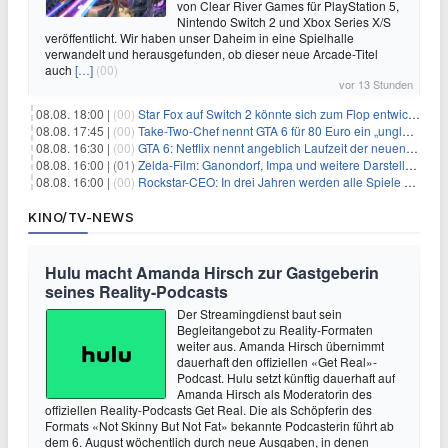
von Clear River Games für PlayStation 5,
Nintendo Switch 2 und Xbox Series X/S
veröffentlicht. Wir haben unser Daheim in eine Spielhalle
verwandelt und herausgefunden, ob dieser neue Arcade-Titel
auch
[…]
(00)
vor 13 Stunden
08.08. 18:00 |
(00)
Star Fox auf Switch 2 könnte sich zum Flop entwickeln
08.08. 17:45 |
(00)
Take-Two-Chef nennt GTA 6 für 80 Euro ein „unglaubliches Schnäppchen“
08.08. 16:30 |
(00)
GTA 6: Netflix nennt angeblich Laufzeit der neuen Gameplay-Präsentation
08.08. 16:00 |
(01)
Zelda-Film: Ganondorf, Impa und weitere Darsteller sollen feststehen
08.08. 16:00 |
(00)
Rockstar-CEO: In drei Jahren werden alle Spiele gestreamt
KINO/TV-NEWS
Hulu macht Amanda Hirsch zur Gastgeberin
seines Reality-Podcasts
Der Streamingdienst baut sein
Begleitangebot zu Reality-Formaten
weiter aus. Amanda Hirsch übernimmt
dauerhaft den offiziellen «Get Real»-
Podcast. Hulu setzt künftig dauerhaft auf
Amanda Hirsch als Moderatorin des
offiziellen Reality-Podcasts Get Real. Die als Schöpferin des
Formats «Not Skinny But Not Fat» bekannte Podcasterin führt ab
dem 6. August wöchentlich durch neue Ausgaben, in denen