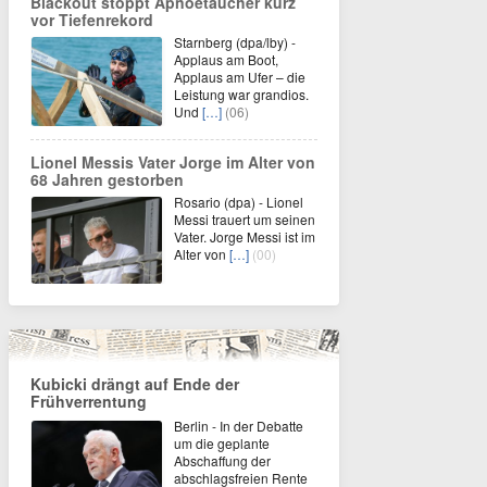
Blackout stoppt Apnoetaucher kurz
vor Tiefenrekord
Starnberg (dpa/lby) -
Applaus am Boot,
Applaus am Ufer – die
Leistung war grandios.
Und
[…]
(06)
Lionel Messis Vater Jorge im Alter von
68 Jahren gestorben
Rosario (dpa) - Lionel
Messi trauert um seinen
Vater. Jorge Messi ist im
Alter von
[…]
(00)
Kubicki drängt auf Ende der
Frühverrentung
Berlin - In der Debatte
um die geplante
Abschaffung der
abschlagsfreien Rente