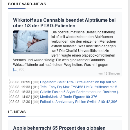
BOULEVARD-NEWS
Wirkstoff aus Cannabis beendet Alpträume bei
über 1/3 der PTSD-Patienten
Die posttraumatische Belastungsstörung
ist oft mit wiederkehrenden Alpträumen
verbunden, die den einzelnen Menschen
extrem belasten. Was lässt sich dagegen
tun? Die Charité Universitätsmedizin
Berlin wagte einen placebokontrollierten
Versuch und wurde fündig: Ein wenig bekannter Cannabis-
Wirkstoff könnte auf natürlichem Weg helfen. Was hilft gegen
[…]
(00)
vor 18 Stunden
08.08. 20:55 |
(00)
Engelhorn Sale: 15% Extra-Rabatt on top auf Mode- und Sport-Artikel
08.08. 19:33 |
(01)
Tefal Easy Fry Max EY2458 Heißluftfritteuse mit 5 Litern für 64,99€
08.08. 18:33 |
(00)
Gillette Fusion 5 Styler Barttrimmer und Rasierer (All in One) für 16€
08.08. 14:02 |
(02)
MediaMarkt: 3 Tonie-Figuren für 37€
08.08. 12:30 |
(00)
Fallout 4: Anniversary Edition Switch 2 für 42,39€
IT-NEWS
Apple beherrscht 65 Prozent des globalen