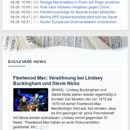
08.08. 10:09 |
(02)
Riesige Marienstatue in Polen soll Pilger anziehen
08.08. 10:00 |
(06)
Rufe nach härterem Vorgehen gegen China
08.08. 09:56 |
(04)
Familienzuschläge für Beamte kosten Milliarden
08.08. 09:47 |
(01)
Berlins SPD-Spitzenkandidat stellt sich bei Rente mit 63 quer
08.08. 09:37 |
(00)
Studie: Europa bei Drohnenabwehr unzureichend vorbereitet
BOULEVARD-NEWS
Fleetwood Mac: Versöhnung bei Lindsey
Buckingham und Stevie Nicks
(BANG) - Lindsey Buckingham und
Stevie Nicks stehen wieder regelmäßig in
Kontakt. Der Musiker, der von 1972 bis
1976 mit seiner Fleetwood-Mac-
Bandkollegin liiert war, hat verraten, dass
es ihm gelungen ist, seine Freundschaft
mit Stevie wieder aufzubauen. Lindsey verriet gegenüber 'E!
News': "Fleetwood Mac haben an einer Dokumentation
gearbeitet. Ich
[…]
(00)