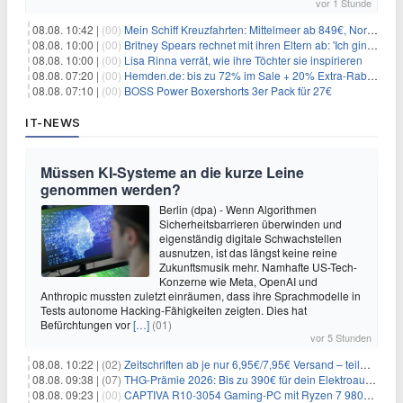
vor 1 Stunde
08.08. 10:42 |
(00)
Mein Schiff Kreuzfahrten: Mittelmeer ab 849€, Norwegen ab 999€ p.P.
08.08. 10:00 |
(00)
Britney Spears rechnet mit ihren Eltern ab: 'Ich ging zwei Monate lang auf die Knie und weinte'
08.08. 10:00 |
(00)
Lisa Rinna verrät, wie ihre Töchter sie inspirieren
08.08. 07:20 |
(00)
Hemden.de: bis zu 72% im Sale + 20% Extra-Rabatt dank Gutschein
08.08. 07:10 |
(00)
BOSS Power Boxershorts 3er Pack für 27€
IT-NEWS
Müssen KI-Systeme an die kurze Leine
genommen werden?
Berlin (dpa) - Wenn Algorithmen
Sicherheitsbarrieren überwinden und
eigenständig digitale Schwachstellen
ausnutzen, ist das längst keine reine
Zukunftsmusik mehr. Namhafte US-Tech-
Konzerne wie Meta, OpenAI und
Anthropic mussten zuletzt einräumen, dass ihre Sprachmodelle in
Tests autonome Hacking-Fähigkeiten zeigten. Dies hat
Befürchtungen vor
[…]
(01)
vor 5 Stunden
08.08. 10:22 |
(02)
Zeitschriften ab je nur 6,95€/7,95€ Versand – teilweise selbstkündigend!
08.08. 09:38 |
(07)
THG-Prämie 2026: Bis zu 390€ für dein Elektroauto mit geld-fuer-eAuto.de
08.08. 09:23 |
(00)
CAPTIVA R10-3054 Gaming-PC mit Ryzen 7 9800X3D und RTX 5080 für 2.599€