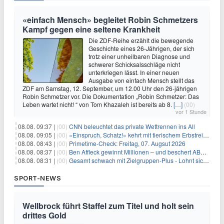
«einfach Mensch» begleitet Robin Schmetzers
Kampf gegen eine seltene Krankheit
Die ZDF-Reihe erzählt die bewegende
Geschichte eines 26-Jährigen, der sich
trotz einer unheilbaren Diagnose und
schwerer Schicksalsschläge nicht
unterkriegen lässt. In einer neuen
Ausgabe von einfach Mensch stellt das
ZDF am Samstag, 12. September, um 12.00 Uhr den 26-jährigen
Robin Schmetzer vor. Die Dokumentation „Robin Schmetzer: Das
Leben wartet nicht! “ von Tom Khazaleh ist bereits ab 8.
[…]
(00)
vor 1 Stunde
08.08. 09:37 |
(00)
CNN beleuchtet das private Wettrennen ins All
08.08. 09:05 |
(00)
«Einspruch, Schatz!» kehrt mit tierischem Erbstreit zurück
08.08. 08:43 |
(00)
Primetime-Check: Freitag, 07. Augsut 2026
08.08. 08:37 |
(00)
Ben Affleck gewinnt Millionen – und beschert ABC Top-Quoten
08.08. 08:31 |
(00)
Gesamt schwach mit Zielgruppen-Plus - Lohnt sich First Dates Hotel doch?
SPORT-NEWS
Wellbrock führt Staffel zum Titel und holt sein
drittes Gold