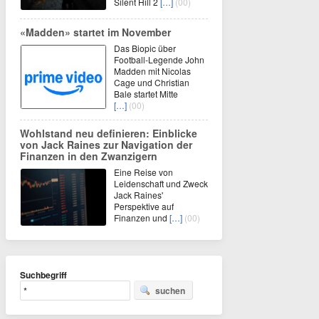
Silent Hill 2
[…]
(00)
«Madden» startet im November
Das Biopic über
Football-Legende John
Madden mit Nicolas
Cage und Christian
Bale startet Mitte
[…]
(00)
Wohlstand neu definieren: Einblicke
von Jack Raines zur Navigation der
Finanzen in den Zwanzigern
Eine Reise von
Leidenschaft und Zweck
Jack Raines'
Perspektive auf
Finanzen und
[…]
(00)
Suchbegriff
suchen