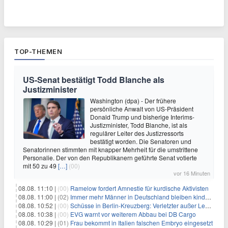
TOP-THEMEN
US-Senat bestätigt Todd Blanche als
Justizminister
Washington (dpa) - Der frühere
persönliche Anwalt von US-Präsident
Donald Trump und bisherige Interims-
Justizminister, Todd Blanche, ist als
regulärer Leiter des Justizressorts
bestätigt worden. Die Senatoren und
Senatorinnen stimmten mit knapper Mehrheit für die umstrittene
Personalie. Der von den Republikanern geführte Senat votierte
mit 50 zu 49
[…]
(00)
vor 16 Minuten
08.08. 11:10 |
(00)
Ramelow fordert Amnestie für kurdische Aktivisten
08.08. 11:00 |
(02)
Immer mehr Männer in Deutschland bleiben kinderlos
08.08. 10:52 |
(00)
Schüsse in Berlin-Kreuzberg: Verletzter außer Lebensgefahr
08.08. 10:38 |
(00)
EVG warnt vor weiterem Abbau bei DB Cargo
08.08. 10:29 |
(01)
Frau bekommt in Italien falschen Embryo eingesetzt