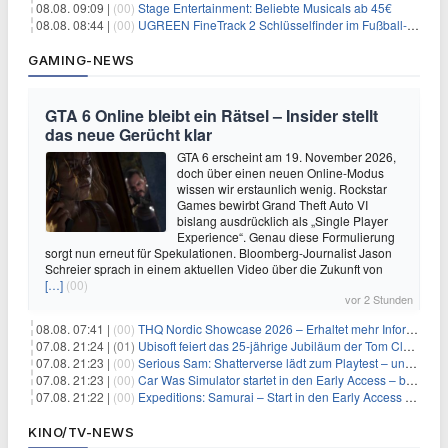
08.08. 09:09 |
(00)
Stage Entertainment: Beliebte Musicals ab 45€
08.08. 08:44 |
(00)
UGREEN FineTrack 2 Schlüsselfinder im Fußball-Design für 10,98€
GAMING-NEWS
GTA 6 Online bleibt ein Rätsel – Insider stellt
das neue Gerücht klar
GTA 6 erscheint am 19. November 2026,
doch über einen neuen Online-Modus
wissen wir erstaunlich wenig. Rockstar
Games bewirbt Grand Theft Auto VI
bislang ausdrücklich als „Single Player
Experience“. Genau diese Formulierung
sorgt nun erneut für Spekulationen. Bloomberg-Journalist Jason
Schreier sprach in einem aktuellen Video über die Zukunft von
[…]
(00)
vor 2 Stunden
08.08. 07:41 |
(00)
THQ Nordic Showcase 2026 – Erhaltet mehr Informationen
07.08. 21:24 |
(01)
Ubisoft feiert das 25-jährige Jubiläum der Tom Clancy’s Ghost Recon-Reihe
07.08. 21:23 |
(00)
Serious Sam: Shatterverse lädt zum Playtest – und erscheint schon bald!
07.08. 21:23 |
(00)
Car Was Simulator startet in den Early Access – bald gehts los!
07.08. 21:22 |
(00)
Expeditions: Samurai – Start in den Early Access ab heute im feudalen Japan
KINO/TV-NEWS