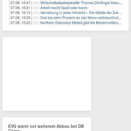
07.08. 16:47 |
(00)
Wirtschaftsstaatssekretär Thomas Dörflinger besucht Handwerksbetrieb im Kammerbezirk Freiburg
07.08. 16:31 |
(00)
Arbeit macht Spaß oder krank
07.08. 16:10 |
(00)
Vernetzung in jeder Hinsicht – Die Städte der Zukunft sind grün-blau
07.08. 15:29 |
(00)
Drei bis zehn Prozent, so viel Strom verbraucht ein Aufzug im Gebäude
07.08. 15:20 |
(00)
Northern Discovery Metals gibt die Börsennotierung an der Frankfurter Wertpapierbörse bekannt
EVG warnt vor weiterem Abbau bei DB
Cargo