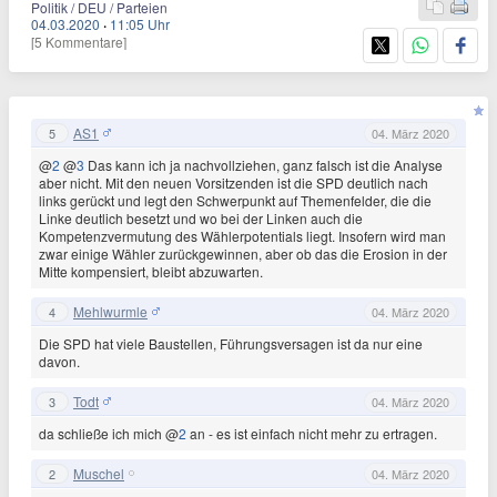
Politik / DEU / Parteien
04.03.2020
·
11:05 Uhr
[5 Kommentare]
AS1
5
04. März 2020
@
2
@
3
Das kann ich ja nachvollziehen, ganz falsch ist die Analyse
aber nicht. Mit den neuen Vorsitzenden ist die SPD deutlich nach
links gerückt und legt den Schwerpunkt auf Themenfelder, die die
Linke deutlich besetzt und wo bei der Linken auch die
Kompetenzvermutung des Wählerpotentials liegt. Insofern wird man
zwar einige Wähler zurückgewinnen, aber ob das die Erosion in der
Mitte kompensiert, bleibt abzuwarten.
Mehlwurmle
4
04. März 2020
Die SPD hat viele Baustellen, Führungsversagen ist da nur eine
davon.
Todt
3
04. März 2020
da schließe ich mich @
2
an - es ist einfach nicht mehr zu ertragen.
Muschel
2
04. März 2020