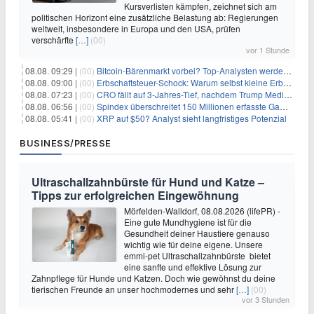
Kursverlisten kämpfen, zeichnet sich am
politischen Horizont eine zusätzliche Belastung ab: Regierungen
weltweit, insbesondere in Europa und den USA, prüfen
verschärfte
[…]
(00)
vor 1 Stunde
08.08. 09:29 |
(00)
Bitcoin-Bärenmarkt vorbei? Top-Analysten werden optimistisch, aber die Geschichte sagt etwas anderes
08.08. 09:00 |
(00)
Erbschaftsteuer-Schock: Warum selbst kleine Erbschaften den Fiskus Millionen kosten
08.08. 07:23 |
(00)
CRO fällt auf 3-Jahres-Tief, nachdem Trump Media zwei große Crypto.com-Deals storniert
08.08. 06:56 |
(00)
Spindex überschreitet 150 Millionen erfasste Gaming-Ereignisse in Echtzeit-Datenpipeline
08.08. 05:41 |
(00)
XRP auf $50? Analyst sieht langfristiges Potenzial
BUSINESS/PRESSE
Ultraschallzahnbürste für Hund und Katze –
Tipps zur erfolgreichen Eingewöhnung
Mörfelden-Walldorf, 08.08.2026 (lifePR) -
Eine gute Mundhygiene ist für die
Gesundheit deiner Haustiere genauso
wichtig wie für deine eigene. Unsere
emmi-pet Ultraschallzahnbürste bietet
eine sanfte und effektive Lösung zur
Zahnpflege für Hunde und Katzen. Doch wie gewöhnst du deine
tierischen Freunde an unser hochmodernes und sehr
[…]
(00)
vor 3 Stunden