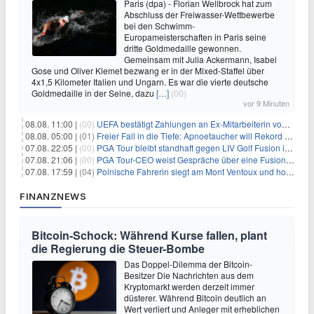
Paris (dpa) - Florian Wellbrock hat zum
Abschluss der Freiwasser-Wettbewerbe
bei den Schwimm-
Europameisterschaften in Paris seine
dritte Goldmedaille gewonnen.
Gemeinsam mit Julia Ackermann, Isabel
Gose und Oliver Klemet bezwang er in der Mixed-Staffel über
4x1,5 Kilometer Italien und Ungarn. Es war die vierte deutsche
Goldmedaille in der Seine, dazu
[…]
(00)
vor 9 Minuten
08.08. 11:00 |
(00)
UEFA bestätigt Zahlungen an Ex-Mitarbeiterin von Infantino
08.08. 05:00 |
(01)
Freier Fall in die Tiefe: Apnoetaucher will Rekord brechen
07.08. 22:05 |
(00)
PGA Tour bleibt standhaft gegen LIV Golf Fusion in einem sich wandelnden Sportumfeld
07.08. 21:06 |
(00)
PGA Tour-CEO weist Gespräche über eine Fusion mit LIV Golf zurück und bekräftigt die Wettbewerbslandschaft
07.08. 17:59 |
(04)
Polnische Fahrerin siegt am Mont Ventoux und holt Tour-Gelb
FINANZNEWS
Bitcoin-Schock: Während Kurse fallen, plant
die Regierung die Steuer-Bombe
Das Doppel-Dilemma der Bitcoin-
Besitzer Die Nachrichten aus dem
Kryptomarkt werden derzeit immer
düsterer. Während Bitcoin deutlich an
Wert verliert und Anleger mit erheblichen