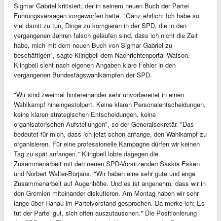
Sigmar Gabriel kritisiert, der in seinem neuen Buch der Partei
Führungsversagen vorgeworfen hatte. "Ganz ehrlich: Ich habe so
viel damit zu tun, Dinge zu korrigieren in der SPD, die in den
vergangenen Jahren falsch gelaufen sind, dass ich nicht die Zeit
habe, mich mit dem neuen Buch von Sigmar Gabriel zu
beschäftigen", sagte Klingbeil dem Nachrichtenportal Watson.
Klingbeil sieht nach eigenen Angaben klare Fehler in den
vergangenen Bundestagswahlkämpfen der SPD.
"Wir sind zweimal hintereinander sehr unvorbereitet in einen
Wahlkampf hineingestolpert. Keine klaren Personalentscheidungen,
keine klaren strategischen Entscheidungen, keine
organisatorischen Aufstellungen", so der Generalsekretär. "Das
bedeutet für mich, dass ich jetzt schon anfange, den Wahlkampf zu
organisieren. Für eine professionelle Kampagne dürfen wir keinen
Tag zu spät anfangen." Klingbeil lobte dagegen die
Zusammenarbeit mit den neuen SPD-Vorsitzenden Saskia Esken
und Norbert Walter-Borjans. "Wir haben eine sehr gute und enge
Zusammenarbeit auf Augenhöhe. Und es ist angenehm, dass wir in
den Gremien miteinander diskutieren. Am Montag haben wir sehr
lange über Hanau im Parteivorstand gesprochen. Da merke ich: Es
tut der Partei gut, sich offen auszutauschen." Die Positionierung