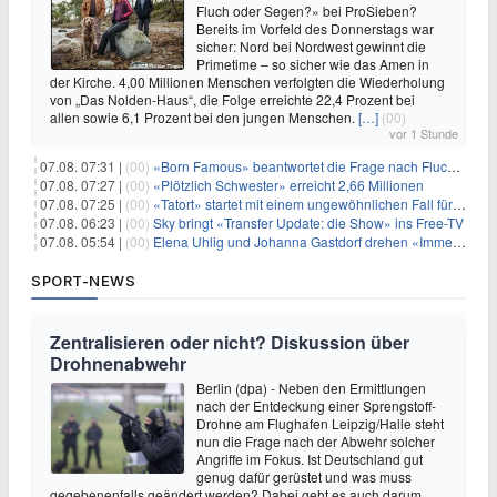
Fluch oder Segen?» bei ProSieben?
Bereits im Vorfeld des Donnerstags war
sicher: Nord bei Nordwest gewinnt die
Primetime – so sicher wie das Amen in
der Kirche. 4,00 Millionen Menschen verfolgten die Wiederholung
von „Das Nolden-Haus“, die Folge erreichte 22,4 Prozent bei
allen sowie 6,1 Prozent bei den jungen Menschen.
[…]
(00)
vor 1 Stunde
07.08. 07:31 |
(00)
«Born Famous» beantwortet die Frage nach Fluch oder Segen
07.08. 07:27 |
(00)
«Plötzlich Schwester» erreicht 2,66 Millionen
07.08. 07:25 |
(00)
«Tatort» startet mit einem ungewöhnlichen Fall für Charlotte Lindholm
07.08. 06:23 |
(00)
Sky bringt «Transfer Update: die Show» ins Free-TV
07.08. 05:54 |
(00)
Elena Uhlig und Johanna Gastdorf drehen «Immer fehlt was»
SPORT-NEWS
Zentralisieren oder nicht? Diskussion über
Drohnenabwehr
Berlin (dpa) - Neben den Ermittlungen
nach der Entdeckung einer Sprengstoff-
Drohne am Flughafen Leipzig/Halle steht
nun die Frage nach der Abwehr solcher
Angriffe im Fokus. Ist Deutschland gut
genug dafür gerüstet und was muss
gegebenenfalls geändert werden? Dabei geht es auch darum,