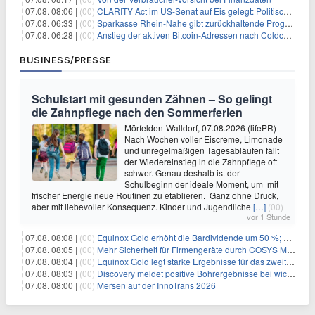
07.08. 08:06 |
(00)
CLARITY Act im US-Senat auf Eis gelegt: Politische Differenzen verzögern Krypto-Gesetzgebung bis September
07.08. 06:33 |
(00)
Sparkasse Rhein-Nahe gibt zurückhaltende Prognose
07.08. 06:28 |
(00)
Anstieg der aktiven Bitcoin-Adressen nach Coldcard-Panik
BUSINESS/PRESSE
Schulstart mit gesunden Zähnen – So gelingt
die Zahnpflege nach den Sommerferien
Mörfelden-Walldorf, 07.08.2026 (lifePR) -
Nach Wochen voller Eiscreme, Limonade
und unregelmäßigen Tagesabläufen fällt
der Wiedereinstieg in die Zahnpflege oft
schwer. Genau deshalb ist der
Schulbeginn der ideale Moment, um mit
frischer Energie neue Routinen zu etablieren. Ganz ohne Druck,
aber mit liebevoller Konsequenz. Kinder und Jugendliche
[…]
(00)
vor 1 Stunde
07.08. 08:08 |
(00)
Equinox Gold erhöht die Bardividende um 50 %; kündigt vierteljährliche Bardividende von 0,0225 US-Dollar pro Stammaktie an
07.08. 08:05 |
(00)
Mehr Sicherheit für Firmengeräte durch COSYS MDM
07.08. 08:04 |
(00)
Equinox Gold legt starke Ergebnisse für das zweite Quartal vor
07.08. 08:03 |
(00)
Discovery meldet positive Bohrergebnisse bei wichtigen Wachstumsprojekten, Ressourcenschätzungen für Dome und TVZ liegen im Zeitplan für Ende 2026
07.08. 08:00 |
(00)
Mersen auf der InnoTrans 2026