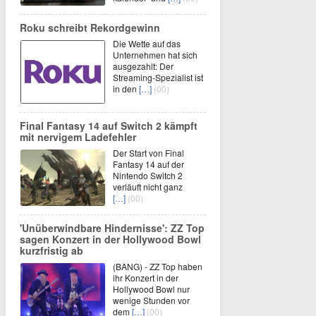
Roku schreibt Rekordgewinn
Die Wette auf das
Unternehmen hat sich
ausgezahlt: Der
Streaming-Spezialist ist
in den
[…]
(00)
Final Fantasy 14 auf Switch 2 kämpft
mit nervigem Ladefehler
Der Start von Final
Fantasy 14 auf der
Nintendo Switch 2
verläuft nicht ganz
[…]
(00)
'Unüberwindbare Hindernisse': ZZ Top
sagen Konzert in der Hollywood Bowl
kurzfristig ab
(BANG) - ZZ Top haben
ihr Konzert in der
Hollywood Bowl nur
wenige Stunden vor
dem
[…]
(00)