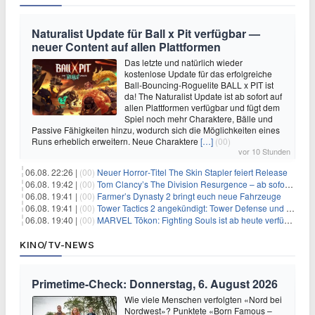
Naturalist Update für Ball x Pit verfügbar —
neuer Content auf allen Plattformen
Das letzte und natürlich wieder
kostenlose Update für das erfolgreiche
Ball-Bouncing-Roguelite BALL x PIT ist
da! The Naturalist Update ist ab sofort auf
allen Plattformen verfügbar und fügt dem
Spiel noch mehr Charaktere, Bälle und
Passive Fähigkeiten hinzu, wodurch sich die Möglichkeiten eines
Runs erheblich erweitern. Neue Charaktere
[…]
(00)
vor 10 Stunden
06.08. 22:26 |
(00)
Neuer Horror‑Titel The Skin Stapler feiert Release
06.08. 19:42 |
(00)
Tom Clancy’s The Division Resurgence – ab sofort für euch verfügbar
06.08. 19:41 |
(00)
Farmer’s Dynasty 2 bringt euch neue Fahrzeuge
06.08. 19:41 |
(00)
Tower Tactics 2 angekündigt: Tower Defense und Deckbuilding Kombo kehrt zurück
06.08. 19:40 |
(00)
MARVEL Tōkon: Fighting Souls ist ab heute verfügbar
KINO/TV-NEWS
Primetime-Check: Donnerstag, 6. August 2026
Wie viele Menschen verfolgten «Nord bei
Nordwest»? Punktete «Born Famous –