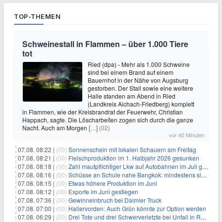
TOP-THEMEN
Schweinestall in Flammen – über 1.000 Tiere
tot
Ried (dpa) - Mehr als 1.000 Schweine
sind bei einem Brand auf einem
Bauernhof in der Nähe von Augsburg
gestorben. Der Stall sowie eine weitere
Halle standen am Abend in Ried
(Landkreis Aichach-Friedberg) komplett
in Flammen, wie der Kreisbrandrat der Feuerwehr, Christian
Happach, sagte. Die Löscharbeiten zogen sich durch die ganze
Nacht. Auch am Morgen
[…]
(02)
vor 40 Minuten
07.08. 08:22 |
(00)
Sonnenschein mit lokalen Schauern am Freitag
07.08. 08:21 |
(00)
Fleischproduktion im 1. Halbjahr 2026 gesunken
07.08. 08:18 |
(00)
Zahl mautpflichtiger Lkw auf Autobahnen im Juli gestiegen
07.08. 08:16 |
(00)
Schüsse an Schule nahe Bangkok: mindestens sieben Tote
07.08. 08:15 |
(00)
Etwas höhere Produktion im Juni
07.08. 08:12 |
(00)
Exporte im Juni gestiegen
07.08. 07:36 |
(00)
Gewinneinbruch bei Daimler Truck
07.08. 07:00 |
(00)
Hallervorden: Auch Grün könnte zur Option werden
07.08. 06:29 |
(00)
Drei Tote und drei Schwerverletzte bei Unfall in Rheinland-Pfalz