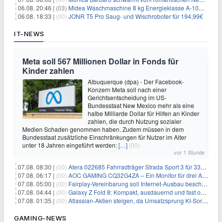
06.08. 20:46 |
(03)
Midea Waschmaschine 8 kg Energieklasse A-10% 1400 U/Min für 289,97€
06.08. 18:33 |
(00)
JONR T5 Pro Saug- und Wischroboter für 194,99€
IT-NEWS
Meta soll 567 Millionen Dollar in Fonds für
Kinder zahlen
Albuquerque (dpa) - Der Facebook-
Konzern Meta soll nach einer
Gerichtsentscheidung im US-
Bundesstaat New Mexico mehr als eine
halbe Milliarde Dollar für Hilfen an Kinder
zahlen, die durch Nutzung sozialer
Medien Schaden genommen haben. Zudem müssen in dem
Bundesstaat zusätzliche Einschränkungen für Nutzer im Alter
unter 18 Jahren eingeführt werden:
[…]
(00)
vor 1 Stunde
07.08. 08:30 |
(00)
Atera 022685 Fahrradträger Strada Sport 3 für 337,48€
07.08. 06:17 |
(00)
AOC GAMING CQ32G4ZA – Ein Monitor für drei Arten von Spielen
07.08. 05:00 |
(00)
Fairplay-Vereinbarung soll Internet-Ausbau beschleunigen
07.08. 04:44 |
(00)
Galaxy Z Fold 8: Kompakt, ausdauernd und fast ohne Falte
07.08. 01:35 |
(00)
Atlassian-Aktien steigen, da Umsatzsprung KI-Sorgen dämpft
GAMING-NEWS