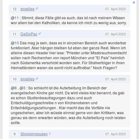
smailies
12
07. April 2023
@
11
: Stimmt, diese Fälle gibt es auch, das ist nach meinem WIssen
wor allem bei den Katholiken, da kenne ich mich zu wenig aus, sorry.
DaSixPac
11
07. April 2023
@
10
Das mag ja sein, dass es in einzelnen Bereich auch wunderbar
funktioniert. Aber hängen bleiben tut eben der ganze Rest. Wenn ich
alleine diesen Header hier lese: "Priester unter Missbrauchsverdacht
sollen nach Recherchen von report München und "El País" heimlich
nach Südamerika verschickt worden sein. Für Strafverfolger in ihren
Heimatländern waren sie somit nicht auffindbar." Noch Fragen?
smailies
10
07. April 2023
@
8
, @
3
: So schlecht ist die Aufarbeitung im Bereich der
evangelischen Kirche gar nicht. Da wird vieles klar benannt, da gab
es schon Studienbeaufragungen dazu und auch
Entschuldigungsschreibe n von Kirchenoberen und
Entschädigungszahlungen . Klar macht das die Vorfälle nie
ungeschehen, aber ich wüsste einmal gerne von den Kritikern, was
genau sie denn erwarten würden, was die Aufarbeitung noch leisten
sollte.
Shoppingqueen
9
07. April 2023