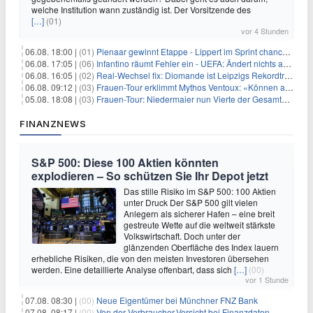
welche Institution wann zuständig ist. Der Vorsitzende des
[…]
(01)
vor 4 Stunden
06.08. 18:00 |
(01)
Pienaar gewinnt Etappe - Lippert im Sprint chancenlos
06.08. 17:05 |
(06)
Infantino räumt Fehler ein - UEFA: Ändert nichts an Boykott
06.08. 16:05 |
(02)
Real-Wechsel fix: Diomande ist Leipzigs Rekordtransfer
06.08. 09:12 |
(03)
Frauen-Tour erklimmt Mythos Ventoux: «Können alles schaffen»
05.08. 18:08 |
(03)
Frauen-Tour: Niedermaier nun Vierte der Gesamtwertung
FINANZNEWS
S&P 500: Diese 100 Aktien könnten
explodieren – So schützen Sie Ihr Depot jetzt
Das stille Risiko im S&P 500: 100 Aktien
unter Druck Der S&P 500 gilt vielen
Anlegern als sicherer Hafen – eine breit
gestreute Wette auf die weltweit stärkste
Volkswirtschaft. Doch unter der
glänzenden Oberfläche des Index lauern
erhebliche Risiken, die von den meisten Investoren übersehen
werden. Eine detaillierte Analyse offenbart, dass sich
[…]
(00)
vor 1 Stunde
07.08. 08:30 |
(00)
Neue Eigentümer bei Münchner FNZ Bank
07.08. 08:17 |
(00)
Von der Verbraucher-Vorsicht bei Finanzdaten