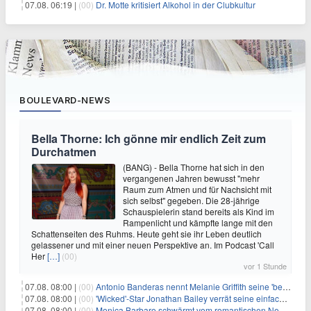
07.08. 06:19 |
(00)
Dr. Motte kritisiert Alkohol in der Clubkultur
BOULEVARD-NEWS
Bella Thorne: Ich gönne mir endlich Zeit zum
Durchatmen
(BANG) - Bella Thorne hat sich in den
vergangenen Jahren bewusst "mehr
Raum zum Atmen und für Nachsicht mit
sich selbst" gegeben. Die 28-jährige
Schauspielerin stand bereits als Kind im
Rampenlicht und kämpfte lange mit den
Schattenseiten des Ruhms. Heute geht sie ihr Leben deutlich
gelassener und mit einer neuen Perspektive an. Im Podcast 'Call
Her
[…]
(00)
vor 1 Stunde
07.08. 08:00 |
(00)
Antonio Banderas nennt Melanie Griffith seine 'beste Freundin'
07.08. 08:00 |
(00)
'Wicked'-Star Jonathan Bailey verrät seine einfache Hautpflegeroutine
07.08. 08:00 |
(00)
Monica Barbaro schwärmt vom romantischen New York