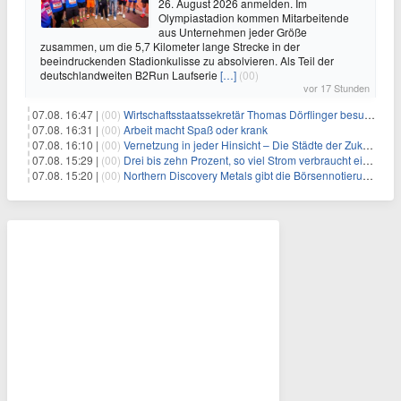
26. August 2026 anmelden. Im
Olympiastadion kommen Mitarbeitende
aus Unternehmen jeder Größe
zusammen, um die 5,7 Kilometer lange Strecke in der
beeindruckenden Stadionkulisse zu absolvieren. Als Teil der
deutschlandweiten B2Run Laufserie
[…]
(00)
vor 17 Stunden
07.08. 16:47 |
(00)
Wirtschaftsstaatssekretär Thomas Dörflinger besucht Handwerksbetrieb im Kammerbezirk Freiburg
07.08. 16:31 |
(00)
Arbeit macht Spaß oder krank
07.08. 16:10 |
(00)
Vernetzung in jeder Hinsicht – Die Städte der Zukunft sind grün-blau
07.08. 15:29 |
(00)
Drei bis zehn Prozent, so viel Strom verbraucht ein Aufzug im Gebäude
07.08. 15:20 |
(00)
Northern Discovery Metals gibt die Börsennotierung an der Frankfurter Wertpapierbörse bekannt