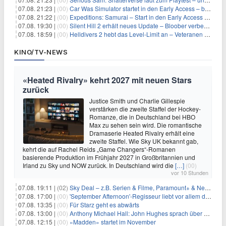
07.08. 21:23 |
(00)
Car Was Simulator startet in den Early Access – bald gehts los!
07.08. 21:22 |
(00)
Expeditions: Samurai – Start in den Early Access ab heute im feudalen Japan
07.08. 19:30 |
(00)
Silent Hill 2 erhält neues Update – Bloober verbessert Grafik und Performance
07.08. 18:59 |
(00)
Helldivers 2 hebt das Level-Limit an – Veteranen können endlich weiter aufsteigen
KINO/TV-NEWS
«Heated Rivalry» kehrt 2027 mit neuen Stars
zurück
Justice Smith und Charlie Gillespie
verstärken die zweite Staffel der Hockey-
Romanze, die in Deutschland bei HBO
Max zu sehen sein wird. Die romantische
Dramaserie Heated Rivalry erhält eine
zweite Staffel. Wie Sky UK bekannt gab,
kehrt die auf Rachel Reids „Game Changers“-Romanen
basierende Produktion im Frühjahr 2027 in Großbritannien und
Irland zu Sky und NOW zurück. In Deutschland wird die
[…]
(00)
vor 10 Stunden
07.08. 19:11 |
(02)
Sky Deal – z.B. Serien & Filme, Paramount+ & Netflix für 19,99€/Monat
07.08. 17:00 |
(00)
'September Afternoon'-Regisseur liebt vor allem die 'Banalität' in seinen Filmen
07.08. 13:35 |
(00)
Für Starz geht es abwärts
07.08. 13:00 |
(00)
Anthony Michael Hall: John Hughes sprach über eine Fortsetzung von 'The Breakfast Club'
07.08. 12:15 |
(00)
«Madden» startet im November