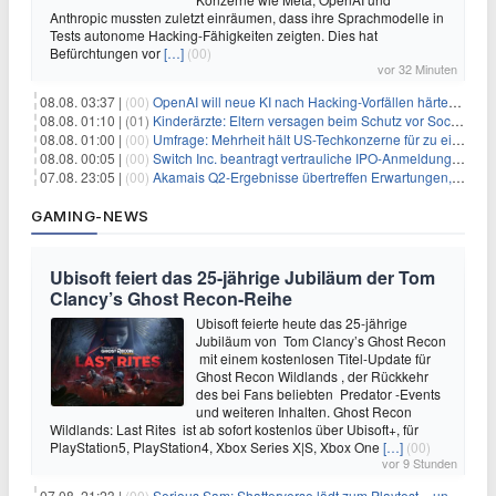
Anthropic mussten zuletzt einräumen, dass ihre Sprachmodelle in
Tests autonome Hacking-Fähigkeiten zeigten. Dies hat
Befürchtungen vor
[…]
(00)
vor 32 Minuten
08.08. 03:37 |
(00)
OpenAI will neue KI nach Hacking-Vorfällen härter überwachen
08.08. 01:10 |
(01)
Kinderärzte: Eltern versagen beim Schutz vor Social Media
08.08. 01:00 |
(00)
Umfrage: Mehrheit hält US-Techkonzerne für zu einflussreich
08.08. 00:05 |
(00)
Switch Inc. beantragt vertrauliche IPO-Anmeldung im Zuge des AI-Booms
07.08. 23:05 |
(00)
Akamais Q2-Ergebnisse übertreffen Erwartungen, doch Aktien fallen: Ein tieferer Blick
GAMING-NEWS
Ubisoft feiert das 25-jährige Jubiläum der Tom
Clancy’s Ghost Recon-Reihe
Ubisoft feierte heute das 25-jährige
Jubiläum von Tom Clancy’s Ghost Recon
mit einem kostenlosen Titel-Update für
Ghost Recon Wildlands , der Rückkehr
des bei Fans beliebten Predator -Events
und weiteren Inhalten. Ghost Recon
Wildlands: Last Rites ist ab sofort kostenlos über Ubisoft+, für
PlayStation5, PlayStation4, Xbox Series X|S, Xbox One
[…]
(00)
vor 9 Stunden
07.08. 21:23 |
(00)
Serious Sam: Shatterverse lädt zum Playtest – und erscheint schon bald!