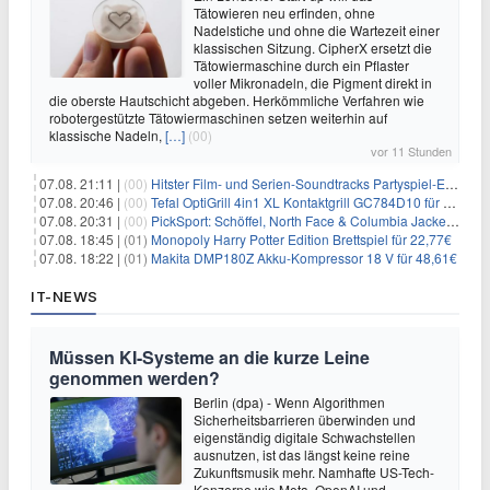
Tätowieren neu erfinden, ohne
Nadelstiche und ohne die Wartezeit einer
klassischen Sitzung. CipherX ersetzt die
Tätowiermaschine durch ein Pflaster
voller Mikronadeln, die Pigment direkt in
die oberste Hautschicht abgeben. Herkömmliche Verfahren wie
robotergestützte Tätowiermaschinen setzen weiterhin auf
klassische Nadeln,
[…]
(00)
vor 11 Stunden
07.08. 21:11 |
(00)
Hitster Film- und Serien-Soundtracks Partyspiel-Erweiterung für 6,99€
07.08. 20:46 |
(00)
Tefal OptiGrill 4in1 XL Kontaktgrill GC784D10 für 239,99€
07.08. 20:31 |
(00)
PickSport: Schöffel, North Face & Columbia Jacken ab 39,60€
07.08. 18:45 |
(01)
Monopoly Harry Potter Edition Brettspiel für 22,77€
07.08. 18:22 |
(01)
Makita DMP180Z Akku-Kompressor 18 V für 48,61€
IT-NEWS
Müssen KI-Systeme an die kurze Leine
genommen werden?
Berlin (dpa) - Wenn Algorithmen
Sicherheitsbarrieren überwinden und
eigenständig digitale Schwachstellen
ausnutzen, ist das längst keine reine
Zukunftsmusik mehr. Namhafte US-Tech-
Konzerne wie Meta, OpenAI und