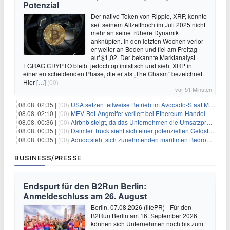
Potenzial
Der native Token von Ripple, XRP, konnte
seit seinem Allzeithoch im Juli 2025 nicht
mehr an seine frühere Dynamik
anknüpfen. In den letzten Wochen verlor
er weiter an Boden und fiel am Freitag
auf $1,02. Der bekannte Marktanalyst
EGRAG CRYPTO bleibt jedoch optimistisch und sieht XRP in
einer entscheidenden Phase, die er als „The Chasm“ bezeichnet.
Hier
[…]
(00)
vor 51 Minuten
08.08. 02:35 |
(00)
USA setzen teilweise Betrieb im Avocado-Staat Michoacán in Mexiko wieder in Gang
08.08. 02:10 |
(00)
MEV-Bot-Angreifer verliert bei Ethereum-Handel
08.08. 00:36 |
(00)
Airbnb steigt, da das Unternehmen die Umsatzprognose anhebt und starkes Wachstum signalisiert
08.08. 00:35 |
(00)
Daimler Truck sieht sich einer potenziellen Geldstrafe von 1 Milliarde Euro aufgrund von EU-Emissionsvorschriften gegenüber
08.08. 00:35 |
(00)
Adnoc sieht sich zunehmenden maritimen Bedrohungen angesichts regionaler Spannungen gegenüber
BUSINESS/PRESSE
Endspurt für den B2Run Berlin:
Anmeldeschluss am 26. August
Berlin, 07.08.2026 (lifePR) - Für den
B2Run Berlin am 16. September 2026
können sich Unternehmen noch bis zum