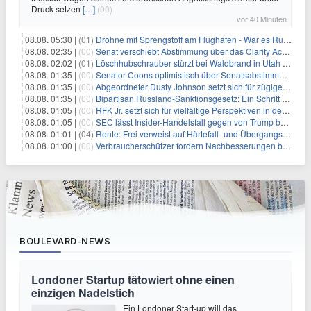
Druck setzen
[…]
(00)
vor 40 Minuten
08.08. 05:30 |
(01)
Drohne mit Sprengstoff am Flughafen - War es Russland?
08.08. 02:35 |
(00)
Senat verschiebt Abstimmung über das Clarity Act: Auswirkungen auf Unternehmen und das Vertrauen der Investoren
08.08. 02:02 |
(01)
Löschhubschrauber stürzt bei Waldbrand in Utah ab
08.08. 01:35 |
(00)
Senator Coons optimistisch über Senatsabstimmungen angesichts von Finanzierungsbedenken
08.08. 01:35 |
(00)
Abgeordneter Dusty Johnson setzt sich für zügige Regierungsfinanzierung angesichts von Shutdown-Risiken ein
08.08. 01:35 |
(00)
Bipartisan Russland-Sanktionsgesetz: Ein Schritt in Richtung Energieunabhängigkeit
08.08. 01:05 |
(00)
RFK Jr. setzt sich für vielfältige Perspektiven in der Gesundheitspolitik beim CDC-Gedenkakt ein
08.08. 01:05 |
(00)
SEC lässt Insider-Handelsfall gegen von Trump begnadigten Manager fallen
08.08. 01:01 |
(04)
Rente: Frei verweist auf Härtefall- und Übergangsregelungen
08.08. 01:00 |
(00)
Verbraucherschützer fordern Nachbesserungen bei Frühstartrente
BOULEVARD-NEWS
Londoner Startup tätowiert ohne einen
einzigen Nadelstich
Ein Londoner Start-up will das