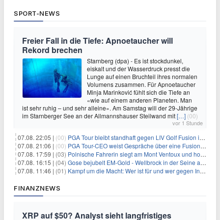
SPORT-NEWS
Freier Fall in die Tiefe: Apnoetaucher will
Rekord brechen
Starnberg (dpa) - Es ist stockdunkel,
eiskalt und der Wasserdruck presst die
Lunge auf einen Bruchteil ihres normalen
Volumens zusammen. Für Apnoetaucher
Minja Marinković fühlt sich die Tiefe an
«wie auf einem anderen Planeten. Man
ist sehr ruhig – und sehr alleine». Am Samstag will der 29-Jährige
im Starnberger See an der Allmannshauser Steilwand mit
[…]
(00)
vor 1 Stunde
07.08. 22:05 |
(00)
PGA Tour bleibt standhaft gegen LIV Golf Fusion in einem sich wandelnden Sportumfeld
07.08. 21:06 |
(00)
PGA Tour-CEO weist Gespräche über eine Fusion mit LIV Golf zurück und bekräftigt die Wettbewerbslandschaft
07.08. 17:59 |
(03)
Polnische Fahrerin siegt am Mont Ventoux und holt Tour-Gelb
07.08. 16:15 |
(04)
Gose bejubelt EM-Gold - Wellbrock in der Seine ausgebremst
07.08. 11:46 |
(01)
Kampf um die Macht: Wer ist für und wer gegen Infantino?
FINANZNEWS
XRP auf $50? Analyst sieht langfristiges