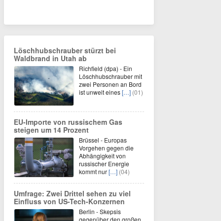
Löschhubschrauber stürzt bei
Waldbrand in Utah ab
Richfield (dpa) - Ein
Löschhubschrauber mit
zwei Personen an Bord
ist unweit eines
[…]
(01)
EU-Importe von russischem Gas
steigen um 14 Prozent
Brüssel - Europas
Vorgehen gegen die
Abhängigkeit von
russischer Energie
kommt nur
[…]
(04)
Umfrage: Zwei Drittel sehen zu viel
Einfluss von US-Tech-Konzernen
Berlin - Skepsis
gegenüber den großen