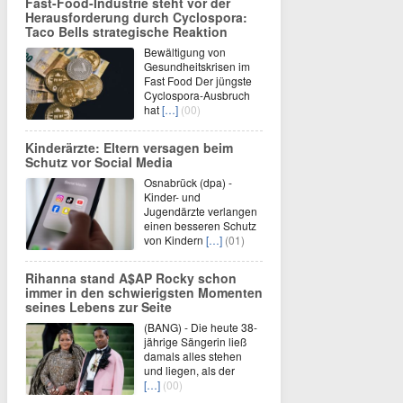
Fast-Food-Industrie steht vor der
Herausforderung durch Cyclospora:
Taco Bells strategische Reaktion
Bewältigung von
Gesundheitskrisen im
Fast Food Der jüngste
Cyclospora-Ausbruch
hat
[…]
(00)
Kinderärzte: Eltern versagen beim
Schutz vor Social Media
Osnabrück (dpa) -
Kinder- und
Jugendärzte verlangen
einen besseren Schutz
von Kindern
[…]
(01)
Rihanna stand A$AP Rocky schon
immer in den schwierigsten Momenten
seines Lebens zur Seite
(BANG) - Die heute 38-
jährige Sängerin ließ
damals alles stehen
und liegen, als der
[…]
(00)