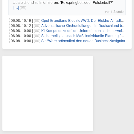
ausreichend zu informieren. "Boxspringbett oder Polsterbett?"
[…]
(00)
vor 1 Stunde
06.08. 10:19 |
(00)
Opel Grandland Electric AWD: Der Elektro-Allradler als zugkräftiges Wohnwagen-Gespann
06.08. 10:12 |
(00)
Adventistische Kirchenleitungen in Deutschland bekräftigen ihre „Stellungnahme zur gesellschaftlichen Situation“
06.08. 10:00 |
(00)
KI-Kompetenzmonitor: Unternehmen suchen zwei Drittel mehr KI-Experten
06.08. 10:00 |
(00)
Sicherheitsglas nach Maß: Individuelle Planung für anspruchsvolle Sicherheitsanforderungen
06.08. 10:00 |
(00)
Sta*Ware präsentiert den neuen BusinessNavigator