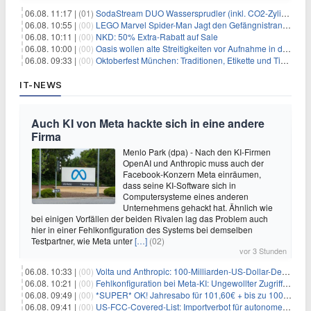
06.08. 11:17 |
(01)
SodaStream DUO Wassersprudler (inkl. CO2-Zylinder) für 94€
06.08. 10:55 |
(00)
LEGO Marvel Spider-Man Jagt den Gefängnistransporter (76349) für 32,99€
06.08. 10:11 |
(00)
NKD: 50% Extra-Rabatt auf Sale
06.08. 10:00 |
(00)
Oasis wollen alte Streitigkeiten vor Aufnahme in die Rock and Roll Hall of Fame begraben
06.08. 09:33 |
(00)
Oktoberfest München: Traditionen, Etikette und Tipps für Gäste aus dem In- und Ausland
IT-NEWS
Auch KI von Meta hackte sich in eine andere
Firma
Menlo Park (dpa) - Nach den KI-Firmen
OpenAI und Anthropic muss auch der
Facebook-Konzern Meta einräumen,
dass seine KI-Software sich in
Computersysteme eines anderen
Unternehmens gehackt hat. Ähnlich wie
bei einigen Vorfällen der beiden Rivalen lag das Problem auch
hier in einer Fehlkonfiguration des Systems bei demselben
Testpartner, wie Meta unter
[…]
(02)
vor 3 Stunden
06.08. 10:33 |
(00)
Volta und Anthropic: 100-Milliarden-US-Dollar-Deal für KI-Rechenleistung
06.08. 10:21 |
(00)
Fehlkonfiguration bei Meta-KI: Ungewollter Zugriff auf fremde Systeme
06.08. 09:49 |
(00)
*SUPER* OK! Jahresabo für 101,60€ + bis zu 100€ Prämie
06.08. 09:41 |
(00)
US-FCC-Covered-List: Importverbot für autonome Roboter ab Juli 2026