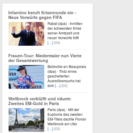
Infantino beruft Krisenrunde ein -
Neue Vorwürfe gegen FIFA
Rabat (dpa) - Inmitten
der schwersten Krise
seiner Amtszeit und
neuer Vorwürfe trifft
[…]
(04)
Frauen-Tour: Niedermaier nun Vierte
der Gesamtwertung
Belleville-en-Beaujolais
(dpa) - Trotz eines
gescheiterten
Ausreißversuchs hat
sich
[…]
(03)
Wellbrock verblüfft und träumt:
Zweites EM-Gold in Paris
Paris (dpa) - Mit der
Euphorie des zweiten
EM-Titels dachte Florian
Wellbrock am Ufer
[…]
(03)