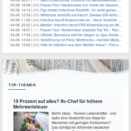
05.08. 18:08 |
(03)
Frauen-Tour: Niedermaier nun Vierte der Gesamtwertung
05.08. 14:12 |
(05)
Figo fordert Infantinos Rücktritt: «Er sollte gehen. Jetzt»
05.08. 12:33 |
(03)
Wellbrock verblüfft und träumt: Zweites EM-Gold in Paris
05.08. 11:56 |
(04)
Infantino beruft Krisenrunde ein - Neue Vorwürfe gegen FIFA
04.08. 22:52 |
(04)
Medien: Infantino beruft FIFA-Krisensitzung am Mittwoch ein
04.08. 18:07 |
(00)
Frauen-Tour: Niedermaier verpasst Top Ten - Reusser siegt
04.08. 17:54 |
(05)
Offiziell: Barcelona leiht ter Stegen zu Ajax Amsterdam aus
04.08. 13:43 |
(01)
Versöhnung mit Paris: Wellbrocks «mentale Meisterleistung»
04.08. 13:32 |
(02)
Hilfe für Infantino aus dem Weißen Haus? «Frei erfunden»
TOP-THEMEN
19 Prozent auf alles? Ifo-Chef für höhere
Mehrwertsteuer
Berlin (dpa) - Teurere Lebensmittel - und
dafür eine Gutschrift vom Staat für
Menschen mit geringen Einkommen?
Das schlägt ein führender deutscher