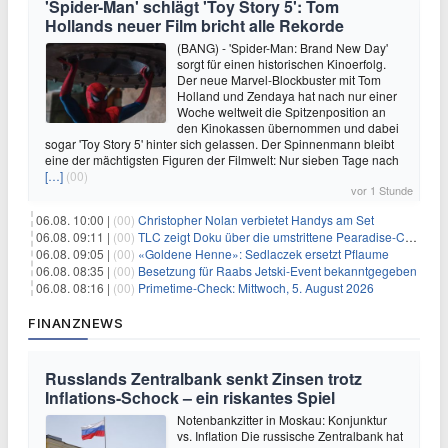
'Spider-Man' schlägt 'Toy Story 5': Tom
Hollands neuer Film bricht alle Rekorde
(BANG) - 'Spider-Man: Brand New Day'
sorgt für einen historischen Kinoerfolg.
Der neue Marvel-Blockbuster mit Tom
Holland und Zendaya hat nach nur einer
Woche weltweit die Spitzenposition an
den Kinokassen übernommen und dabei
sogar 'Toy Story 5' hinter sich gelassen. Der Spinnenmann bleibt
eine der mächtigsten Figuren der Filmwelt: Nur sieben Tage nach
[…]
(00)
vor 1 Stunde
06.08. 10:00 |
(00)
Christopher Nolan verbietet Handys am Set
06.08. 09:11 |
(00)
TLC zeigt Doku über die umstrittene Pearadise-Community
06.08. 09:05 |
(00)
«Goldene Henne»: Sedlaczek ersetzt Pflaume
06.08. 08:35 |
(00)
Besetzung für Raabs Jetski-Event bekanntgegeben
06.08. 08:16 |
(00)
Primetime-Check: Mittwoch, 5. August 2026
FINANZNEWS
Russlands Zentralbank senkt Zinsen trotz
Inflations-Schock – ein riskantes Spiel
Notenbankzitter in Moskau: Konjunktur
vs. Inflation Die russische Zentralbank hat