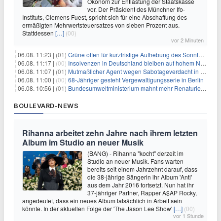
Ökonom zur Entlastung der Staatskasse
vor. Der Präsident des Münchner Ifo-
Instituts, Clemens Fuest, spricht sich für eine Abschaffung des
ermäßigten Mehrwertsteuersatzes von sieben Prozent aus.
Stattdessen
[…]
(00)
vor 2 Minuten
06.08. 11:23 |
(01)
Grüne offen für kurzfristige Aufhebung des Sonntagsfahrverbots
06.08. 11:17 |
(00)
Insolvenzen in Deutschland bleiben auf hohem Niveau
06.08. 11:07 |
(01)
Mutmaßlicher Agent wegen Sabotageverdacht in Thüringen festgenommen
06.08. 11:00 |
(00)
68-Jähriger gesteht Vergewaltigungsserie in Berlin
06.08. 10:56 |
(01)
Bundesumweltministerium mahnt mehr Renaturierung an
BOULEVARD-NEWS
Rihanna arbeitet zehn Jahre nach ihrem letzten
Album im Studio an neuer Musik
(BANG) - Rihanna "kocht" derzeit im
Studio an neuer Musik. Fans warten
bereits seit einem Jahrzehnt darauf, dass
die 38-jährige Sängerin ihr Album 'Anti'
aus dem Jahr 2016 fortsetzt. Nun hat ihr
37-jähriger Partner, Rapper A$AP Rocky,
angedeutet, dass ein neues Album tatsächlich in Arbeit sein
könnte. In der aktuellen Folge der 'The Jason Lee Show'
[…]
(00)
vor 1 Stunde