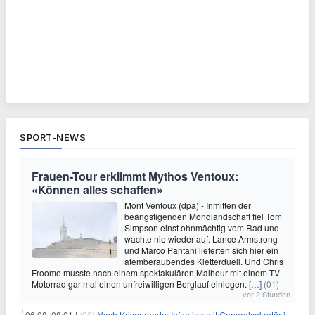
SPORT-NEWS
Frauen-Tour erklimmt Mythos Ventoux:
«Können alles schaffen»
Mont Ventoux (dpa) - Inmitten der
beängstigenden Mondlandschaft fiel Tom
Simpson einst ohnmächtig vom Rad und
wachte nie wieder auf. Lance Armstrong
und Marco Pantani lieferten sich hier ein
atemberaubendes Kletterduell. Und Chris
Froome musste nach einem spektakulären Malheur mit einem TV-
Motorrad gar mal einen unfreiwilligen Berglauf einlegen.
[…]
(01)
vor 2 Stunden
06.08. 08:01 |
(00)
Nach Krisenrunde: Infantino mit Generalsekretär im Stadion