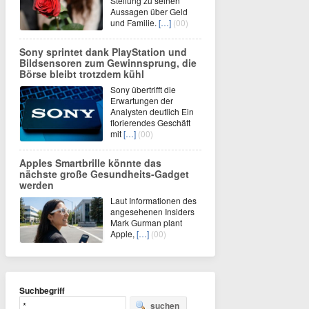
Stellung zu seinen
Aussagen über Geld
und Familie.
[…]
(00)
Sony sprintet dank PlayStation und
Bildsensoren zum Gewinnsprung, die
Börse bleibt trotzdem kühl
Sony übertrifft die
Erwartungen der
Analysten deutlich Ein
florierendes Geschäft
mit
[…]
(00)
Apples Smartbrille könnte das
nächste große Gesundheits-Gadget
werden
Laut Informationen des
angesehenen Insiders
Mark Gurman plant
Apple,
[…]
(00)
Suchbegriff
suchen