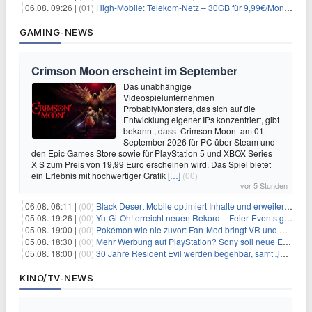
06.08. 09:26 |
(01)
High-Mobile: Telekom-Netz – 30GB für 9,99€/Monat / 80GB für 12,49€/Monat / 100GB für 19,99€/Monat (auch mtl. kündbar)
GAMING-NEWS
Crimson Moon erscheint im September
Das unabhängige
Videospielunternehmen
ProbablyMonsters, das sich auf die
Entwicklung eigener IPs konzentriert, gibt
bekannt, dass Crimson Moon am 01.
September 2026 für PC über Steam und
den Epic Games Store sowie für PlayStation 5 und XBOX Series
X|S zum Preis von 19,99 Euro erscheinen wird. Das Spiel bietet
ein Erlebnis mit hochwertiger Grafik
[…]
(00)
vor 5 Stunden
06.08. 06:11 |
(00)
Black Desert Mobile optimiert Inhalte und erweitert Treasure Access
05.08. 19:26 |
(00)
Yu‑Gi‑Oh! erreicht neuen Rekord – Feier‑Events gestartet
05.08. 19:00 |
(00)
Pokémon wie nie zuvor: Fan-Mod bringt VR und Ego-Perspektive nach Kanto
05.08. 18:30 |
(00)
Mehr Werbung auf PlayStation? Sony soll neue Einnahmequellen prüfen
05.08. 18:00 |
(00)
30 Jahre Resident Evil werden begehbar, samt „lebensgroßem Leon“
KINO/TV-NEWS