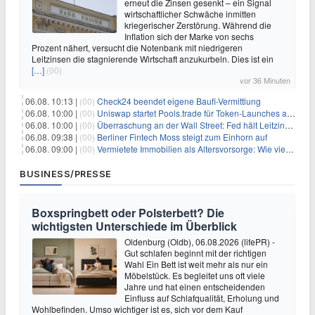
erneut die Zinsen gesenkt – ein Signal
wirtschaftlicher Schwäche inmitten
kriegerischer Zerstörung. Während die
Inflation sich der Marke von sechs
Prozent nähert, versucht die Notenbank mit niedrigeren
Leitzinsen die stagnierende Wirtschaft anzukurbeln. Dies ist ein
[…]
(00)
vor 36 Minuten
06.08. 10:13 |
(00)
Check24 beendet eigene Baufi-Vermittlung
06.08. 10:00 |
(00)
Uniswap startet Pools.trade für Token-Launches auf Robinhood Chain
06.08. 10:00 |
(00)
Überraschung an der Wall Street: Fed hält Leitzins fest – aber Warsh sendet klares Signal
06.08. 09:38 |
(00)
Berliner Fintech Moss steigt zum Einhorn auf
06.08. 09:00 |
(00)
Vermietete Immobilien als Altersvorsorge: Wie viel Rendite Vermieter wirklich verdienen
BUSINESS/PRESSE
Boxspringbett oder Polsterbett? Die
wichtigsten Unterschiede im Überblick
Oldenburg (Oldb), 06.08.2026 (lifePR) -
Gut schlafen beginnt mit der richtigen
Wahl Ein Bett ist weit mehr als nur ein
Möbelstück. Es begleitet uns oft viele
Jahre und hat einen entscheidenden
Einfluss auf Schlafqualität, Erholung und
Wohlbefinden. Umso wichtiger ist es, sich vor dem Kauf