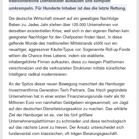
traditionsreiche Dienstleister aufkaufen und komplett
umkrempeln. Für Hunderte Inhaber ist das die letzte Rettung.
Die deutsche Wirtschaft steuert auf ein gewaltiges Nachfolge-
Beben zu. Jedes Jahr stehen über 125.000 Unternehmen vor
derselben existentiellen Krise, weil sich in den eigenen Reihen kein
geeigneter Nachfolger für den Chefposten finden lässt. In diese
gaffende Wunde des traditionellen Mittelstands stößt nun ein
neuartiger, aggressiver Käufer-Typus vor. Sogenannte Roll-up-Fonds
wittern die Chance ihres Lebens, indem sie etablierte,
inhabergeführte Firmen aufkaufen, diese zu riesigen Plattformen
verschmelzen und die verkrusteten Strukturen mittels künstlicher
Intelligenz radikal modernisieren.
An der Spitze dieser neuen Bewegung marschiert die Hamburger
Investmentfirma Generation Tech Partners. Das frisch gegründete
Unternehmen hat in einer ersten Finanzierungsrunde mehr als 50
Millionen Euro von namhaften Geldgebern eingesammelt, um Jagd
auf den deutschen Dienstleistungssektor zu machen. Das erklärte
Ziel der Hamburger ist es, vier bis fünf größere
Unternehmensplattformen zu schmieden und diese technologisch
auf das nächste Level zu hieven. Der Ansatz unterscheidet sich
fundamental vom klassischen, oft trägen Beratungsgeschäft.