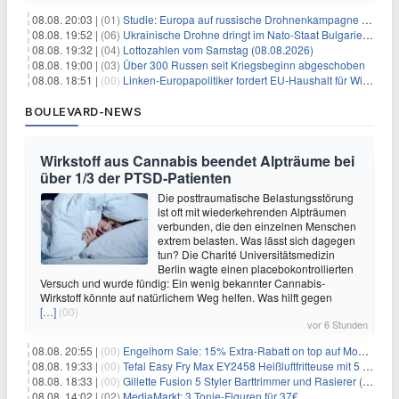
08.08. 20:03 |
(01)
Studie: Europa auf russische Drohnenkampagne unzureichend vorbereitet
08.08. 19:52 |
(06)
Ukrainische Drohne dringt im Nato-Staat Bulgarien ein
08.08. 19:32 |
(04)
Lottozahlen vom Samstag (08.08.2026)
08.08. 19:00 |
(03)
Über 300 Russen seit Kriegsbeginn abgeschoben
08.08. 18:51 |
(00)
Linken-Europapolitiker fordert EU-Haushalt für Wirtschaftsumbau
BOULEVARD-NEWS
Wirkstoff aus Cannabis beendet Alpträume bei
über 1/3 der PTSD-Patienten
Die posttraumatische Belastungsstörung
ist oft mit wiederkehrenden Alpträumen
verbunden, die den einzelnen Menschen
extrem belasten. Was lässt sich dagegen
tun? Die Charité Universitätsmedizin
Berlin wagte einen placebokontrollierten
Versuch und wurde fündig: Ein wenig bekannter Cannabis-
Wirkstoff könnte auf natürlichem Weg helfen. Was hilft gegen
[…]
(00)
vor 6 Stunden
08.08. 20:55 |
(00)
Engelhorn Sale: 15% Extra-Rabatt on top auf Mode- und Sport-Artikel
08.08. 19:33 |
(00)
Tefal Easy Fry Max EY2458 Heißluftfritteuse mit 5 Litern für 64,99€
08.08. 18:33 |
(00)
Gillette Fusion 5 Styler Barttrimmer und Rasierer (All in One) für 16€
08.08. 14:02 |
(02)
MediaMarkt: 3 Tonie-Figuren für 37€