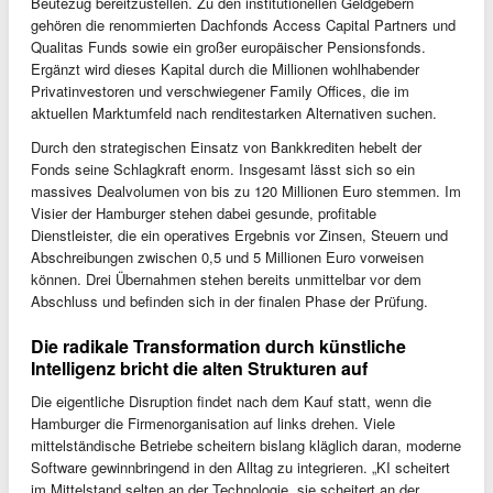
Beutezug bereitzustellen. Zu den institutionellen Geldgebern
gehören die renommierten Dachfonds Access Capital Partners und
Qualitas Funds sowie ein großer europäischer Pensionsfonds.
Ergänzt wird dieses Kapital durch die Millionen wohlhabender
Privatinvestoren und verschwiegener Family Offices, die im
aktuellen Marktumfeld nach renditestarken Alternativen suchen.
Durch den strategischen Einsatz von Bankkrediten hebelt der
Fonds seine Schlagkraft enorm. Insgesamt lässt sich so ein
massives Dealvolumen von bis zu 120 Millionen Euro stemmen. Im
Visier der Hamburger stehen dabei gesunde, profitable
Dienstleister, die ein operatives Ergebnis vor Zinsen, Steuern und
Abschreibungen zwischen 0,5 und 5 Millionen Euro vorweisen
können. Drei Übernahmen stehen bereits unmittelbar vor dem
Abschluss und befinden sich in der finalen Phase der Prüfung.
Die radikale Transformation durch künstliche
Intelligenz bricht die alten Strukturen auf
Die eigentliche Disruption findet nach dem Kauf statt, wenn die
Hamburger die Firmenorganisation auf links drehen. Viele
mittelständische Betriebe scheitern bislang kläglich daran, moderne
Software gewinnbringend in den Alltag zu integrieren. „KI scheitert
im Mittelstand selten an der Technologie, sie scheitert an der