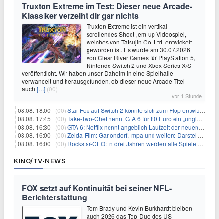
Truxton Extreme im Test: Dieser neue Arcade-
Klassiker verzeiht dir gar nichts
Truxton Extreme ist ein vertikal
scrollendes Shoot-‚em-up-Videospiel,
welches von Tatsujin Co. Ltd. entwickelt
geworden ist. Es wurde am 30.07.2026
von Clear River Games für PlayStation 5,
Nintendo Switch 2 und Xbox Series X/S
veröffentlicht. Wir haben unser Daheim in eine Spielhalle
verwandelt und herausgefunden, ob dieser neue Arcade-Titel
auch
[…]
(00)
vor 1 Stunde
08.08. 18:00 |
(00)
Star Fox auf Switch 2 könnte sich zum Flop entwickeln
08.08. 17:45 |
(00)
Take-Two-Chef nennt GTA 6 für 80 Euro ein „unglaubliches Schnäppchen“
08.08. 16:30 |
(00)
GTA 6: Netflix nennt angeblich Laufzeit der neuen Gameplay-Präsentation
08.08. 16:00 |
(00)
Zelda-Film: Ganondorf, Impa und weitere Darsteller sollen feststehen
08.08. 16:00 |
(00)
Rockstar-CEO: In drei Jahren werden alle Spiele gestreamt
KINO/TV-NEWS
FOX setzt auf Kontinuität bei seiner NFL-
Berichterstattung
Tom Brady und Kevin Burkhardt bleiben
auch 2026 das Top-Duo des US-