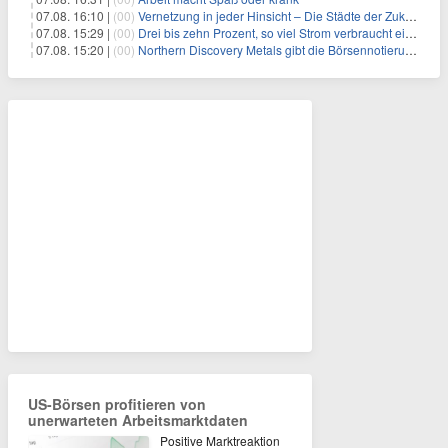
07.08. 16:10 |
(00)
Vernetzung in jeder Hinsicht – Die Städte der Zukunft sind grün-blau
07.08. 15:29 |
(00)
Drei bis zehn Prozent, so viel Strom verbraucht ein Aufzug im Gebäude
07.08. 15:20 |
(00)
Northern Discovery Metals gibt die Börsennotierung an der Frankfurter Wertpapierbörse bekannt
US-Börsen profitieren von
unerwarteten Arbeitsmarktdaten
Positive Marktreaktion