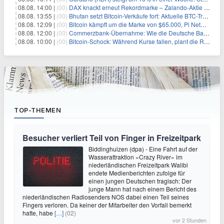
08.08. 14:00 |
(00)
DAX knackt erneut Rekordmarke – Zalando-Aktie crasht nach Quartalszahlen
08.08. 13:55 |
(00)
Bhutan setzt Bitcoin-Verkäufe fort: Aktuelle BTC-Transaktionen
08.08. 12:09 |
(00)
Bitcoin kämpft um die Marke von $65.000, Pi Network gewinnt an Unterstützung
08.08. 12:00 |
(00)
Commerzbank-Übernahme: Wie die Deutsche Bank im Schatten zum großen Gewinner wird
08.08. 10:00 |
(00)
Bitcoin-Schock: Während Kurse fallen, plant die Regierung die Steuer-Bombe
TOP-THEMEN
Besucher verliert Teil von Finger in Freizeitpark
Biddinghuizen (dpa) - Eine Fahrt auf der
Wasserattraktion «Crazy River» im
niederländischen Freizeitpark Walibi
endete Medienberichten zufolge für
einen jungen Deutschen tragisch: Der
junge Mann hat nach einem Bericht des
niederländischen Radiosenders NOS dabei einen Teil seines
Fingers verloren. Da keiner der Mitarbeiter den Vorfall bemerkt
hatte, habe
[…]
(02)
vor 2 Stunden