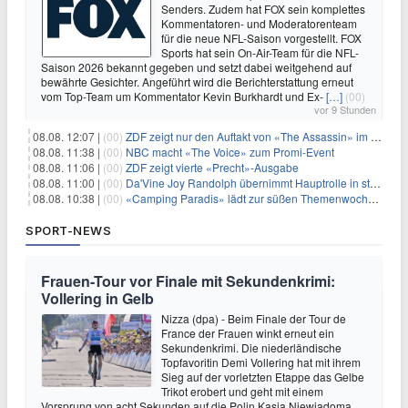
Senders. Zudem hat FOX sein komplettes
Kommentatoren- und Moderatorenteam
für die neue NFL-Saison vorgestellt. FOX
Sports hat sein On-Air-Team für die NFL-
Saison 2026 bekannt gegeben und setzt dabei weitgehend auf
bewährte Gesichter. Angeführt wird die Berichterstattung erneut
vom Top-Team um Kommentator Kevin Burkhardt und Ex-
[…]
(00)
vor 9 Stunden
08.08. 12:07 |
(00)
ZDF zeigt nur den Auftakt von «The Assassin» im Fernsehen
08.08. 11:38 |
(00)
NBC macht «The Voice» zum Promi-Event
08.08. 11:06 |
(00)
ZDF zeigt vierte «Precht»-Ausgabe
08.08. 11:00 |
(00)
Da'Vine Joy Randolph übernimmt Hauptrolle in starbesetzter schwarzer Komödie
08.08. 10:38 |
(00)
«Camping Paradis» lädt zur süßen Themenwoche ein
SPORT-NEWS
Frauen-Tour vor Finale mit Sekundenkrimi:
Vollering in Gelb
Nizza (dpa) - Beim Finale der Tour de
France der Frauen winkt erneut ein
Sekundenkrimi. Die niederländische
Topfavoritin Demi Vollering hat mit ihrem
Sieg auf der vorletzten Etappe das Gelbe
Trikot erobert und geht mit einem
Vorsprung von acht Sekunden auf die Polin Kasia Niewiadoma