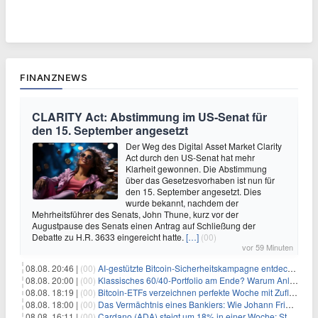
FINANZNEWS
CLARITY Act: Abstimmung im US-Senat für
den 15. September angesetzt
Der Weg des Digital Asset Market Clarity
Act durch den US-Senat hat mehr
Klarheit gewonnen. Die Abstimmung
über das Gesetzesvorhaben ist nun für
den 15. September angesetzt. Dies
wurde bekannt, nachdem der
Mehrheitsführer des Senats, John Thune, kurz vor der
Augustpause des Senats einen Antrag auf Schließung der
Debatte zu H.R. 3633 eingereicht hatte.
[…]
(00)
vor 59 Minuten
08.08. 20:46 |
(00)
AI-gestützte Bitcoin-Sicherheitskampagne entdeckt fast 5.000 Softwareprobleme in 390 Projekten
08.08. 20:00 |
(00)
Klassisches 60/40-Portfolio am Ende? Warum Anleger jetzt radikal umdenken müssen
08.08. 18:19 |
(00)
Bitcoin-ETFs verzeichnen perfekte Woche mit Zuflüssen auf 3-Monats-Hoch
08.08. 18:00 |
(00)
Das Vermächtnis eines Bankiers: Wie Johann Friedrich Städel sein Imperium unsterblich machte
08.08. 16:11 |
(00)
Cardano (ADA) steigt um 18% in einer Woche: Steht ein Kurs von $0,30 bevor?