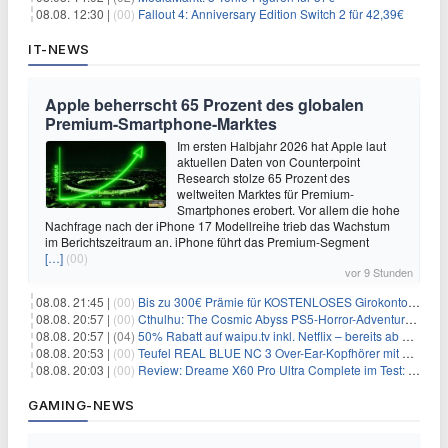
08.08. 12:30 |
(00)
Fallout 4: Anniversary Edition Switch 2 für 42,39€
IT-NEWS
Apple beherrscht 65 Prozent des globalen
Premium-Smartphone-Marktes
Im ersten Halbjahr 2026 hat Apple laut
aktuellen Daten von Counterpoint
Research stolze 65 Prozent des
weltweiten Marktes für Premium-
Smartphones erobert. Vor allem die hohe
Nachfrage nach der iPhone 17 Modellreihe trieb das Wachstum
im Berichtszeitraum an. iPhone führt das Premium-Segment
[…]
(00)
vor 9 Stunden
08.08. 21:45 |
(00)
Bis zu 300€ Prämie für KOSTENLOSES Girokonto bei der Santander – 50€ schon nach 1 Woche!
08.08. 20:57 |
(00)
Cthulhu: The Cosmic Abyss PS5-Horror-Adventure für 27,99€
08.08. 20:57 |
(04)
50% Rabatt auf waipu.tv inkl. Netflix – bereits ab 9€/Monat (statt 17,99€)
08.08. 20:53 |
(00)
Teufel REAL BLUE NC 3 Over-Ear-Kopfhörer mit ANC für 149,99€
08.08. 20:03 |
(00)
Review: Dreame X60 Pro Ultra Complete im Test: 42.000 Pa, 100 °C Moppwäsche & erstaunlich viel Technik in nur 8,9 cm Höhe
GAMING-NEWS