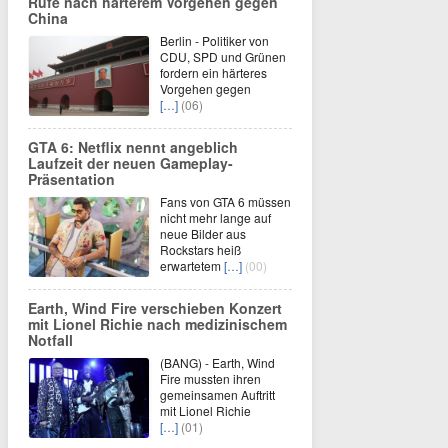
Rufe nach härterem Vorgehen gegen
China
Berlin - Politiker von
CDU, SPD und Grünen
fordern ein härteres
Vorgehen gegen
[…]
(06)
GTA 6: Netflix nennt angeblich
Laufzeit der neuen Gameplay-
Präsentation
Fans von GTA 6 müssen
nicht mehr lange auf
neue Bilder aus
Rockstars heiß
erwartetem
[…]
(00)
Earth, Wind Fire verschieben Konzert
mit Lionel Richie nach medizinischem
Notfall
(BANG) - Earth, Wind
Fire mussten ihren
gemeinsamen Auftritt
mit Lionel Richie
[…]
(01)