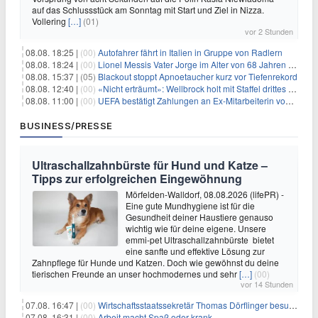
auf das Schlussstück am Sonntag mit Start und Ziel in Nizza.
Vollering
[…]
(01)
vor 2 Stunden
08.08. 18:25 |
(00)
Autofahrer fährt in Italien in Gruppe von Radlern
08.08. 18:24 |
(00)
Lionel Messis Vater Jorge im Alter von 68 Jahren gestorben
08.08. 15:37 |
(05)
Blackout stoppt Apnoetaucher kurz vor Tiefenrekord
08.08. 12:40 |
(00)
«Nicht erträumt»: Wellbrock holt mit Staffel drittes EM-Gold
08.08. 11:00 |
(00)
UEFA bestätigt Zahlungen an Ex-Mitarbeiterin von Infantino
BUSINESS/PRESSE
Ultraschallzahnbürste für Hund und Katze –
Tipps zur erfolgreichen Eingewöhnung
Mörfelden-Walldorf, 08.08.2026 (lifePR) -
Eine gute Mundhygiene ist für die
Gesundheit deiner Haustiere genauso
wichtig wie für deine eigene. Unsere
emmi-pet Ultraschallzahnbürste bietet
eine sanfte und effektive Lösung zur
Zahnpflege für Hunde und Katzen. Doch wie gewöhnst du deine
tierischen Freunde an unser hochmodernes und sehr
[…]
(00)
vor 14 Stunden
07.08. 16:47 |
(00)
Wirtschaftsstaatssekretär Thomas Dörflinger besucht Handwerksbetrieb im Kammerbezirk Freiburg
07.08. 16:31 |
(00)
Arbeit macht Spaß oder krank